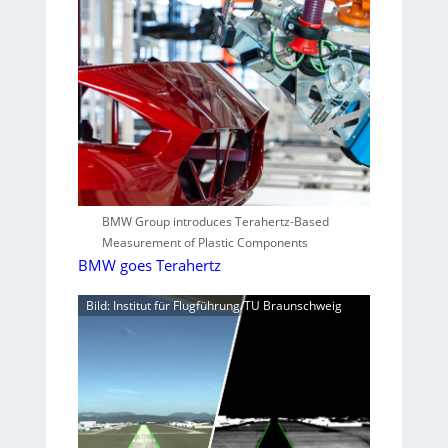
BMW Group introduces Terahertz-Based
Measurement of Plastic Components
BMW goes Terahertz
Bild: Institut für Flugführung/TU Braunschweig