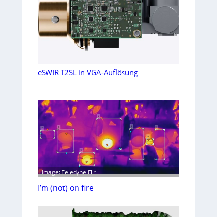
eSWIR T2SL in VGA-Auflösung
Image: Teledyne Flir
I’m (not) on fire