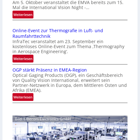
Am 5. Oktober veranstaltet die EMVA bereits zum 15.
m
Mal die International Vision Night -…
e
:
Weiterlesen
p
I
a
n
g
Online-Event zur Thermografie in Luft- und
t
e
Raumfahrttechnik
e
‚
InfraTec veranstaltet am 23. September ein
r
H
kostenloses Online-Event zum Thema ‚Thermography
n
y
in Aerospace Engineering‘.
a
p
:
Weiterlesen
t
e
O
i
r
OGP stärkt Präsenz in EMEA-Region
n
o
Optical Gaging Products (OGP), ein Geschäftsbereich
s
l
n
von Quality Vision International, erweitert sein
p
i
Partner-Netzwerk in Europa, dem Mittleren Osten und
a
e
n
Afrika (EMEA).
l
c
e
:
Weiterlesen
V
t
-
O
i
r
E
G
s
a
v
P
i
l
e
Bild: ©Becom Electronics GmbH
s
o
N
n
t
n
e
t
ä
N
w
z
r
i
s