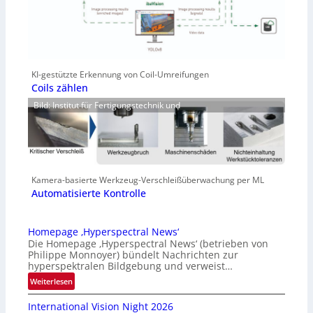
KI-gestützte Erkennung von Coil-Umreifungen
Coils zählen
Bild: Institut für Fertigungstechnik und
Kamera-basierte Werkzeug-Verschleißüberwachung per ML
Automatisierte Kontrolle
Homepage ‚Hyperspectral News‘
Die Homepage ‚Hyperspectral News‘ (betrieben von
Philippe Monnoyer) bündelt Nachrichten zur
hyperspektralen Bildgebung und verweist…
:
Weiterlesen
H
International Vision Night 2026
o