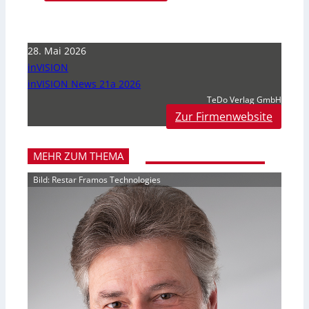
28. Mai 2026
inVISION
inVISION News 21a 2026
TeDo Verlag GmbH
Zur Firmenwebsite
MEHR ZUM THEMA
Bild: Restar Framos Technologies