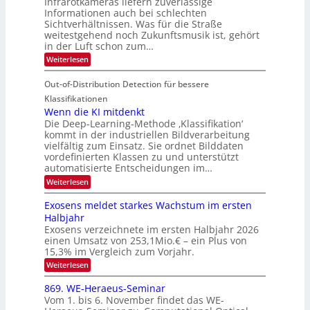
Infrarotkameras liefern zuverlässige
e
h
m
i
Informationen auch bei schlechten
d
k
s
n
Sichtverhältnissen. Was für die Straße
T
e
u
weitestgehend noch Zukunftsmusik ist, gehört
V
o
i
in der Luft schon zum…
n
I
u
t
d
:
Weiterlesen
S
r
e
S
M
I
i
e
n
Out-of-Distribution Detection für bessere
a
O
c
n
n
h
Klassifikationen
N
a
e
t
Wenn die KI mitdenkt
T
r
u
Die Deep-Learning-Methode ‚Klassifikation‘
i
e
l
f
kommt in der industriellen Bildverarbeitung
a
S
c
vielfältig zum Einsatz. Sie ordnet Bilddaten
d
n
p
h
vordefinierten Klassen zu und unterstützt
d
e
e
e
T
automatisierte Entscheidungen im…
r
n
c
a
:
Weiterlesen
V
t
W
l
I
e
r
Exosens meldet starkes Wachstum im ersten
k
n
S
a
Halbjahr
s
n
I
Exosens verzeichnete im ersten Halbjahr 2026
d
O
einen Umsatz von 253,1Mio.€ – ein Plus von
i
e
15,3% im Vergleich zum Vorjahr.
N
K
2
:
Weiterlesen
I
E
0
m
x
869. WE-Heraeus-Seminar
i
2
o
t
Vom 1. bis 6. November findet das WE-
s
6
d