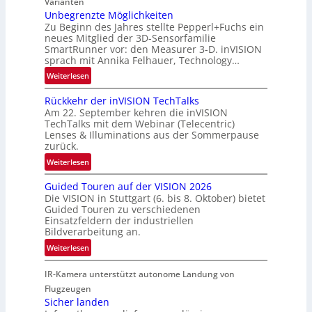
Varianten
R
t
Unbegrenzte Möglichkeiten
a
Zu Beginn des Jahres stellte Pepperl+Fuchs ein
n
u
neues Mitglied der 3D-Sensorfamilie
e
SmartRunner vor: den Measurer 3-D. inVISION
m
r
sprach mit Annika Felhauer, Technology…
f
s
a
:
Weiterlesen
c
h
U
h
Rückkehr der inVISION TechTalks
r
n
a
Am 22. September kehren die inVISION
t
b
f
TechTalks mit dem Webinar (Telecentric)
t
e
t
Lenses & Illuminations aus der Sommerpause
e
g
zurück.
z
c
r
w
:
Weiterlesen
h
e
i
R
n
n
s
Guided Touren auf der VISION 2026
ü
i
z
Die VISION in Stuttgart (6. bis 8. Oktober) bietet
c
c
k
t
Guided Touren zu verschiedenen
h
k
Einsatzfeldern der industriellen
e
e
k
Bildverarbeitung an.
M
n
e
:
ö
Weiterlesen
4
h
G
g
K
r
IR-Kamera unterstützt autonome Landung von
u
l
-
d
i
i
Flugzeugen
M
e
d
c
Sicher landen
e
r