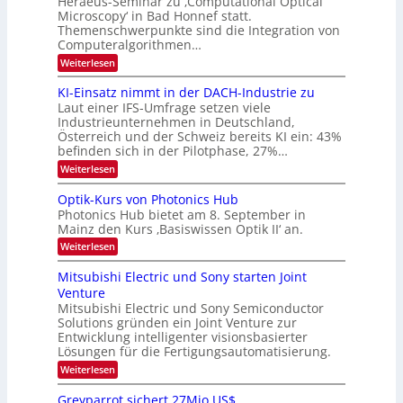
Heraeus-Seminar zu ‚Computational Optical
e
e
Microscopy‘ in Bad Honnef statt.
n
n
Themenschwerpunkte sind die Integration von
s
k
m
Computeralgorithmen…
t
e
:
Weiterlesen
l
8
d
6
KI-Einsatz nimmt in der DACH-Industrie zu
e
9
t
Laut einer IFS-Umfrage setzen viele
.
s
Industrieunternehmen in Deutschland,
W
t
Österreich und der Schweiz bereits KI ein: 43%
E
a
befinden sich in der Pilotphase, 27%…
-
r
H
k
:
Weiterlesen
e
e
K
r
s
I
Optik-Kurs von Photonics Hub
a
W
-
e
Photonics Hub bietet am 8. September in
a
E
u
Mainz den Kurs ‚Basiswissen Optik II‘ an.
c
i
s
h
n
:
Weiterlesen
-
s
s
O
S
t
a
p
Mitsubishi Electric und Sony starten Joint
e
u
t
t
m
Venture
m
z
i
i
i
n
Mitsubishi Electric und Sony Semiconductor
k
n
m
i
Solutions gründen ein Joint Venture zur
-
a
e
m
K
Entwicklung intelligenter visionsbasierter
r
r
m
u
Lösungen für die Fertigungsautomatisierung.
s
t
r
:
t
Weiterlesen
i
s
M
e
n
v
i
n
d
o
Greyparrot sichert 27Mio.US$