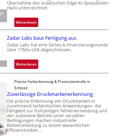
c
Übernahme des israelischen Edge-KI-Spezialisten
k
Hailo unterzeichnet.
ogy
s
t
:
Weiterlesen
o
M
n
i
Zadar Labs baut Fertigung aus
e
c
Zadar Labs hat eine Series-A-Finanzierungsrunde
ü
r
über 17Mio.US$ abgeschlossen.
b
o
e
c
:
Weiterlesen
r
h
Z
n
i
a
i
p
Präzise Farberkennung & Prozesskontrolle in
d
m
p
Echtzeit
a
m
l
Zuverlässige Druckmarkenerkennung
r
t
a
Die präzise Erkennung von Druckmarken in
L
D
n
zunehmend farbkritischen Anwendungen, die
a
a
Fähigkeit zur frühzeitigen Fehlervermeidung und
t
b
der autonome Betrieb unter variablen
r
Ü
Bedingungen machen industrielle
s
k
b
Bildverarbeitung zu einem wesentlichen
b
V
Effizienztreiber.…
e
a
i