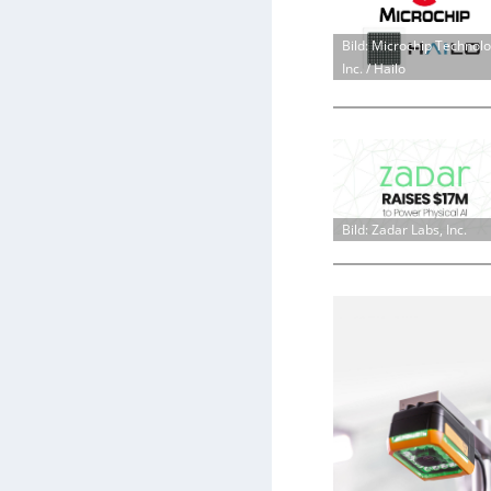
Bild: Microchip Technol
Inc. / Hailo
Bild: Zadar Labs, Inc.