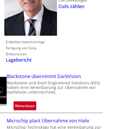
Coil-Umreifungen
Coils zählen
Erdbeben beeinträchtigt
Fertigung von Sony-
Bildsensoren
Lagebericht
Blackstone übernimmt DarkVision
Blackstone und Koch Engineered Solutions (KES)
haben eine Vereinbarung zur Übernahme von
DarkVision unterzeichnet.
tone
:
Weiterlesen
B
l
Microchip plant Übernahme von Hailo
a
Microchip Technology hat eine Vereinbarung zur