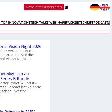
LinkedIn
Newsletter abonnieren
N TOP INNOVATIONS
TECH TALKS WEBINARE
FACHZEITSCHRIFT
PODCASTS
ional Vision Night 2026
ober veranstaltet die
its zum 15. Mal die
nal Vision Night -…
eteiligt sich an
n
 Series-B-Runde
arter Robotik- und KI-
e
men Sereact hat Zalando
r
gischen Investor
n
.
a
Z
a
o