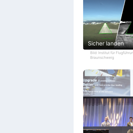
Sicher landen
Bild: Institut für Flugführ
Braunschweig