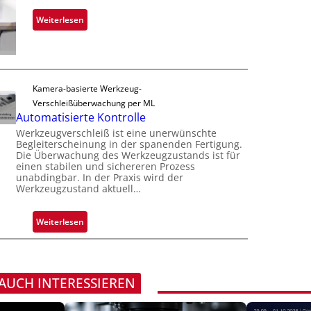
r
u
s
n
:
Weiterlesen
t
i
a
Z
F
o
h
u
e
n
m
v
r
e
e
t
Kamera-basierte Werkzeug-
v
r
i
Verschleißüberwachung per ML
o
l
g
Automatisierte Kontrolle
n
ä
u
Werkzeugverschleiß ist eine unerwünschte
H
s
n
Begleiterscheinung in der spanenden Fertigung.
a
s
Die Überwachung des Werkzeugzustands ist für
g
i
i
einen stabilen und sichereren Prozess
a
l
unabdingbar. In der Praxis wird der
g
u
Werkzeugzustand aktuell…
o
e
s
D
:
Weiterlesen
r
A
u
u
c
t
k
o
 AUCH INTERESSIEREN
m
m
a
a
r