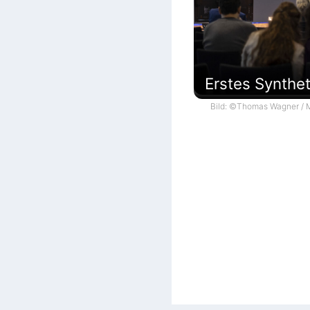
Erstes Synthe
Bild: ©Thomas Wagner / M