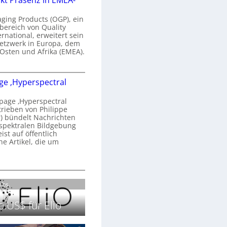
kt Präsenz in EMEA-
n
a
aging Products (OGP), ein
a
n
bereich von Quality
ernational, erweitert sein
d
V
etzwerk in Europa, dem
o
 Osten und Afrika (EMEA).
b
s
e
O
o
e ‚Hyperspectral
G
e
n
P
N
age ‚Hyperspectral
s
trieben von Philippe
g
 bündelt Nachrichten
ä
g
spektralen Bildgebung
h
r
st auf öffentlich
k
s
he Artikel, die um
2
0
P
c
2
r
h
H
6
ä
a
o
Labs.
s
n
m
e
S
e
.US$ für Elio
n
e
p
z
r
a