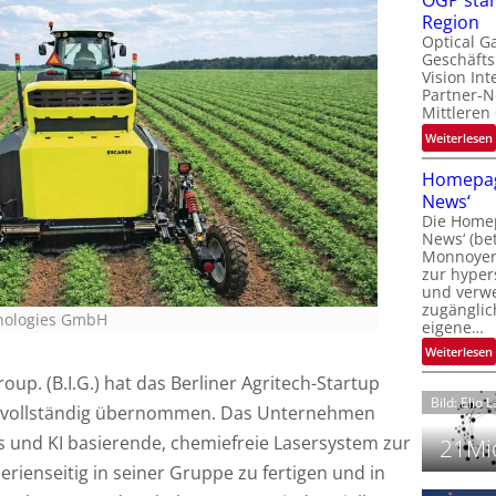
OGP stär
l
Region
Optical G
Geschäfts
l
Vision Int
Partner-N
i
Mittleren
:
Weiterlesen
i
t
Homepag
News‘
i
Die Homep
l
i
News‘ (be
t
i
Monnoyer)
zur hyper
t
und verwei
t
zugänglic
hnologies GmbH
eigene…
t
i
:
Weiterlesen
roup. (B.I.G.) hat das Berliner Agritech-Startup
Bild: Elio 
s vollständig übernommen. Das Unternehmen
s und KI basierende, chemiefreie Lasersystem zur
21Mio
ienseitig in seiner Gruppe zu fertigen und in
i