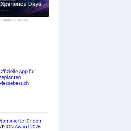
 Xperience Days
tec GmbH & Co. KG
Offizielle App für
geplanten
Messebesuch
Nominierte für den
VISION Award 2026