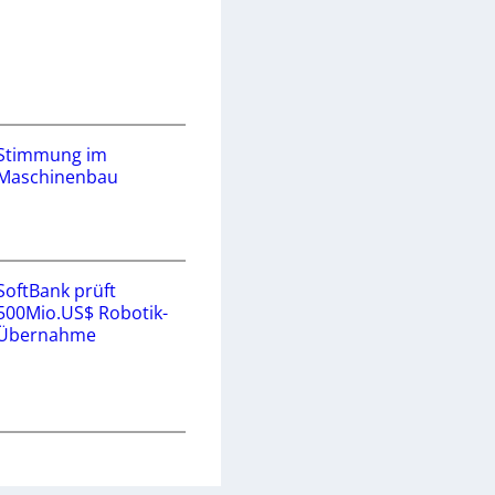
Stimmung im
Maschinenbau
SoftBank prüft
500Mio.US$ Robotik-
Übernahme