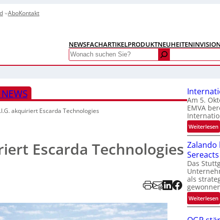
d
Abo
Kontakt
NEWS
FACHARTIKEL
PRODUKTNEUHEITEN
INVISIO
Search
Internat
S NEWS
Am 5. Okt
EMVA bere
.I.G. akquiriert Escarda Technologies
Internatio
:
Weiterlesen
I
iriert Escarda Technologies
Zalando b
Sereacts
t
Das Stuttg
Unterneh
als strate
gewonnen
:
Weiterlesen
t
i