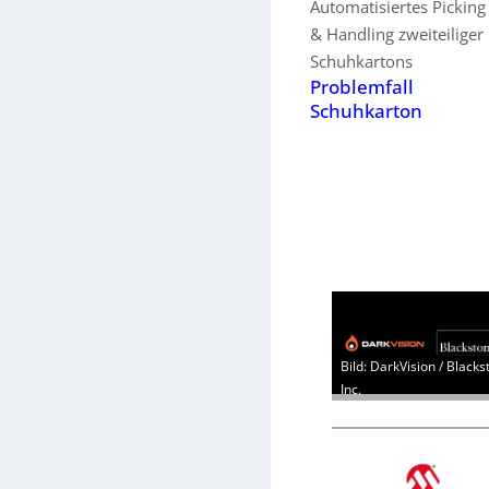
Automatisiertes Picking
& Handling zweiteiliger
Schuhkartons
Problemfall
Schuhkarton
Bild: DarkVision / Blacks
Inc.