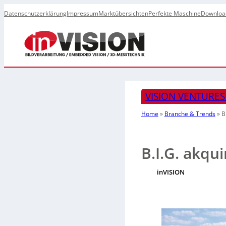
Datenschutzerklärung
Impressum
Marktübersichten
Perfekte Maschine
Downloa
VISION VENTURE
Home
»
Branche & Trends
»
B
B.I.G. akqu
inVISION