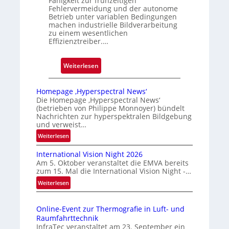
Fähigkeit zur frühzeitigen
Fehlervermeidung und der autonome
Betrieb unter variablen Bedingungen
machen industrielle Bildverarbeitung
zu einem wesentlichen
Effizienztreiber.…
:
Weiterlesen
Z
u
Homepage ‚Hyperspectral News‘
v
Die Homepage ‚Hyperspectral News‘
(betrieben von Philippe Monnoyer) bündelt
e
Nachrichten zur hyperspektralen Bildgebung
r
und verweist…
l
:
Weiterlesen
ä
H
s
International Vision Night 2026
o
s
Am 5. Oktober veranstaltet die EMVA bereits
m
zum 15. Mal die International Vision Night -…
i
e
:
Weiterlesen
g
p
I
e
a
n
g
D
Online-Event zur Thermografie in Luft- und
t
e
r
Raumfahrttechnik
e
‚
u
InfraTec veranstaltet am 23. September ein