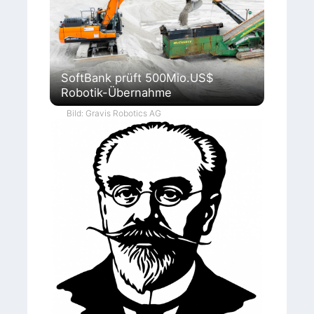
SoftBank prüft 500Mio.US$
Robotik-Übernahme
Bild: Gravis Robotics AG