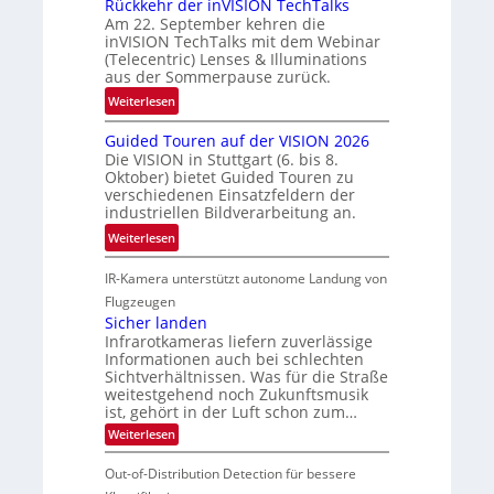
Rückkehr der inVISION TechTalks
n
r
f
Am 22. September kehren die
b
t
t
inVISION TechTalks mit dem Webinar
e
t
(Telecentric) Lenses & Illuminations
z
g
e
aus der Sommerpause zurück.
w
r
c
i
:
Weiterlesen
e
h
s
R
n
n
Guided Touren auf der VISION 2026
c
ü
z
i
Die VISION in Stuttgart (6. bis 8.
h
c
t
Oktober) bietet Guided Touren zu
k
e
k
verschiedenen Einsatzfeldern der
e
n
k
industriellen Bildverarbeitung an.
M
4
e
:
ö
Weiterlesen
K
h
G
g
-
r
IR-Kamera unterstützt autonome Landung von
u
l
M
d
i
i
Flugzeugen
e
e
d
c
Sicher landen
m
r
Infrarotkameras liefern zuverlässige
e
h
s
i
Informationen auch bei schlechten
d
k
u
n
Sichtverhältnissen. Was für die Straße
T
e
weitestgehend noch Zukunftsmusik
n
V
o
i
ist, gehört in der Luft schon zum…
d
I
u
t
:
Weiterlesen
M
S
r
e
S
a
I
i
e
n
Out-of-Distribution Detection für bessere
n
O
c
n