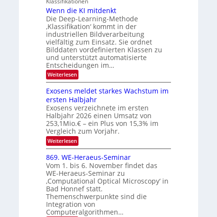
h
Klassifikationen
t
N
a
e
Wenn die KI mitdenkt
i
T
r
u
Die Deep-Learning-Methode
S
e
l
f
‚Klassifikation‘ kommt in der
a
p
c
industriellen Bildverarbeitung
d
n
e
h
vielfältig zum Einsatz. Sie ordnet
d
e
c
e
T
Bilddaten vordefinierten Klassen zu
r
n
und unterstützt automatisierte
t
a
V
Entscheidungen im…
r
l
I
:
Weiterlesen
a
k
S
W
s
e
I
Exosens meldet starkes Wachstum im
n
O
ersten Halbjahr
n
Exosens verzeichnete im ersten
N
d
Halbjahr 2026 einen Umsatz von
i
2
e
253,1Mio.€ – ein Plus von 15,3% im
0
K
Vergleich zum Vorjahr.
I
2
:
Weiterlesen
m
6
E
i
x
t
869. WE-Heraeus-Seminar
o
d
Vom 1. bis 6. November findet das
s
e
WE-Heraeus-Seminar zu
e
n
‚Computational Optical Microscopy‘ in
n
k
Bad Honnef statt.
s
t
m
Themenschwerpunkte sind die
e
Integration von
l
Computeralgorithmen…
d