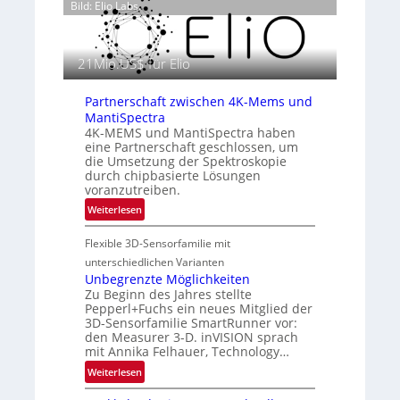
o
Bild: Elio Labs.
e
g
n
r
z
a
i
21Mio.US$ für Elio
f
n
i
E
Partnerschaft zwischen 4K-Mems und
e
M
MantiSpectra
i
E
4K-MEMS und MantiSpectra haben
n
A
eine Partnerschaft geschlossen, um
L
-
die Umsetzung der Spektroskopie
u
durch chipbasierte Lösungen
R
f
voranzutreiben.
e
t
:
g
Weiterlesen
-
P
i
u
Flexible 3D-Sensorfamilie mit
a
o
n
r
n
unterschiedlichen Varianten
d
t
Unbegrenzte Möglichkeiten
R
Zu Beginn des Jahres stellte
n
a
Pepperl+Fuchs ein neues Mitglied der
e
3D-Sensorfamilie SmartRunner vor:
u
r
den Measurer 3-D. inVISION sprach
m
s
mit Annika Felhauer, Technology…
f
c
:
Weiterlesen
a
h
U
h
a