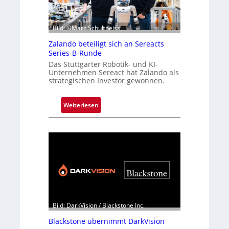
Bild: ©Marc Schultheiss
Zalando beteiligt sich an Sereacts
Series-B-Runde
Das Stuttgarter Robotik- und KI-
Unternehmen Sereact hat Zalando als
strategischen Investor gewonnen.
:
Weiterlesen
Z
a
l
a
n
d
o
b
e
Bild: DarkVision / Blackstone Inc.
t
Blackstone übernimmt DarkVision
e