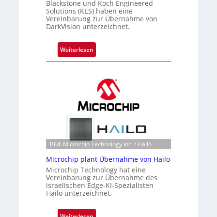
Blackstone und Koch Engineered
i
Solutions (KES) haben eine
l
Vereinbarung zur Übernahme von
i
DarkVision unterzeichnet.
g
t
:
Weiterlesen
s
B
i
l
c
a
h
c
a
k
n
s
S
t
e
o
r
n
Bild: Microchip Technology Inc. / Hailo
e
e
a
Microchip plant Übernahme von Hailo
ü
c
Microchip Technology hat eine
b
Vereinbarung zur Übernahme des
t
e
israelischen Edge-KI-Spezialisten
s
r
Hailo unterzeichnet.
S
n
e
i
:
Weiterlesen