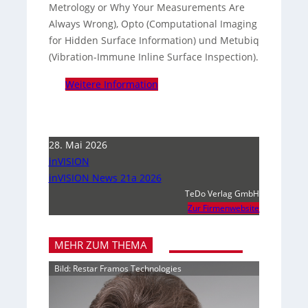
Metrology or Why Your Measurements Are
Always Wrong), Opto (Computational Imaging
for Hidden Surface Information) und Metubiq
(Vibration-Immune Inline Surface Inspection).
Weitere Information
28. Mai 2026
inVISION
inVISION News 21a 2026
TeDo Verlag GmbH
Zur Firmenwebsite
MEHR ZUM THEMA
Bild: Restar Framos Technologies