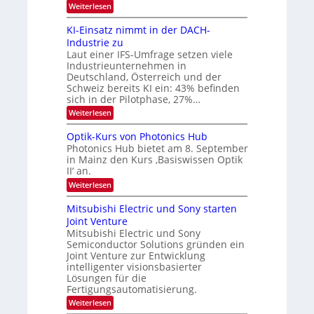
:
Weiterlesen
e
8
t
6
s
KI-Einsatz nimmt in der DACH-
9
t
Industrie zu
.
a
Laut einer IFS-Umfrage setzen viele
W
r
Industrieunternehmen in
E
k
-
e
Deutschland, Österreich und der
H
s
Schweiz bereits KI ein: 43% befinden
e
W
sich in der Pilotphase, 27%…
r
a
:
Weiterlesen
a
c
K
e
h
I
u
s
Optik-Kurs von Photonics Hub
-
s
t
Photonics Hub bietet am 8. September
E
-
u
in Mainz den Kurs ‚Basiswissen Optik
i
S
m
II‘ an.
n
e
i
s
m
m
:
Weiterlesen
a
i
e
O
t
n
r
p
Mitsubishi Electric und Sony starten
z
a
s
t
Joint Venture
n
r
t
i
i
Mitsubishi Electric und Sony
e
k
m
n
Semiconductor Solutions gründen ein
-
m
H
K
Joint Venture zur Entwicklung
t
a
u
intelligenter visionsbasierter
i
l
r
Lösungen für die
n
b
s
Fertigungsautomatisierung.
d
j
v
e
a
o
:
Weiterlesen
r
h
n
M