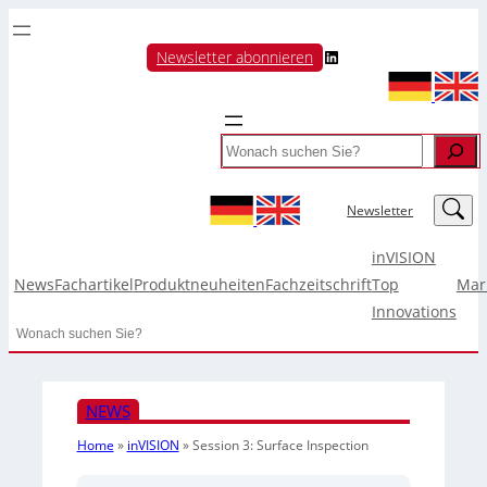
LinkedIn
Newsletter abonnieren
Search
LinkedIn
Newsletter
inVISION
News
Fachartikel
Produktneuheiten
Fachzeitschrift
Top
Mar
Innovations
Search
NEWS
Home
»
inVISION
»
Session 3: Surface Inspection