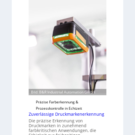
m
a
e
b
v
s
o
b
n
a
H
u
a
t
i
F
l
e
o
r
t
i
g
u
Bild: B&R Industrial Automation GmbH
n
g
Präzise Farberkennung &
a
Prozesskontrolle in Echtzeit
u
Zuverlässige Druckmarkenerkennung
s
Die präzise Erkennung von
Druckmarken in zunehmend
farbkritischen Anwendungen, die