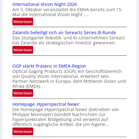
International Vision Night 2026
Am 5. Oktober veranstaltet die EMVA bereits zum 15.
Mal die International Vision Night -…
:
Weiterlesen
I
Zalando beteiligt sich an Sereacts Series-B-Runde
n
Das Stuttgarter Robotik- und KI-Unternehmen Sereact
t
hat Zalando als strategischen Investor gewonnen.
e
:
Weiterlesen
r
Z
n
a
a
OGP stärkt Präsenz in EMEA-Region
l
t
Optical Gaging Products (OGP), ein Geschäftsbereich
a
i
von Quality Vision International, erweitert sein
n
o
Partner-Netzwerk in Europa, dem Mittleren Osten und
d
Afrika (EMEA).
n
o
a
:
Weiterlesen
b
l
O
e
Homepage ‚Hyperspectral News‘
V
G
t
Die Homepage ‚Hyperspectral News‘ (betrieben von
i
P
Philippe Monnoyer) bündelt Nachrichten zur
e
s
s
hyperspektralen Bildgebung und verweist auf
i
i
t
öffentlich zugängliche Artikel, die um eigene…
l
o
ä
:
Weiterlesen
i
n
r
H
g