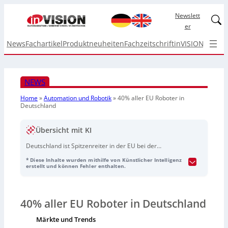
Newslett
Linked
er
News
Fachartikel
Produktneuheiten
Fachzeitschrift
inVISION Top I
NEWS
Home
»
Automation und Robotik
»
40% aller EU Roboter in
Deutschland
Übersicht mit KI
Deutschland ist Spitzenreiter in der EU bei der
Roboterautomation, da 40 Prozent aller EU-
* Diese Inhalte wurden mithilfe von Künstlicher Intelligenz
Fabrikroboter dort im Einsatz sind. Der operative
erstellt und können Fehler enthalten.
Roboterbestand stieg 2024 auf 287.900 Einheiten. Im
weltweiten Vergleich belegt Deutschland Rang 5 hinter
Korea, USA, Japan und China. Während die
40% aller EU Roboter in Deutschland
metallverarbeitende Industrie einen Umsatzanstieg von
23 Prozent verzeichnete, sank der Absatz in der
Märkte und Trends
Automobilindustrie um 25 Prozent.