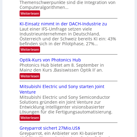
Themenschwerpunkte sind die Integration von
s
n
k
m
Computeralgorithmen…
t
d
e
:
Weiterlesen
B
l
8
d
i
6
KI-Einsatz nimmt in der DACH-Industrie zu
e
l
9
t
Laut einer IFS-Umfrage setzen viele
.
d
s
Industrieunternehmen in Deutschland,
W
t
v
Österreich und der Schweiz bereits KI ein: 43%
E
a
befinden sich in der Pilotphase, 27%…
-
e
r
H
k
r
:
Weiterlesen
e
e
K
a
r
s
I
Optik-Kurs von Photonics Hub
a
r
W
-
e
Photonics Hub bietet am 8. September in
a
E
b
u
Mainz den Kurs ‚Basiswissen Optik II‘ an.
c
i
e
s
h
n
:
Weiterlesen
-
i
s
s
O
S
t
a
t
p
Mitsubishi Electric und Sony starten Joint
e
u
t
t
u
m
Venture
m
z
i
i
n
i
n
Mitsubishi Electric und Sony Semiconductor
k
n
m
i
Solutions gründen ein Joint Venture zur
-
g
a
e
m
K
Entwicklung intelligenter visionsbasierter
s
r
r
m
u
Lösungen für die Fertigungsautomatisierung.
-
s
t
r
:
t
Weiterlesen
i
s
T
M
e
n
v
r
i
n
d
o
Greyparrot sichert 27Mio.US$
t
H
e
e
n
Greyparrot, ein Anbieter von KI-basierter
s
a
r
P
n