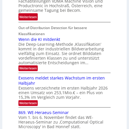
r
Fachabteilungen VDMA Machine Vision und
e
h
Productronic in Hochstraß, Österreich, eine
i
d
k
gemeinsame Tagung bei Becom.
n
T
e
:
Weiterlesen
V
o
i
T
I
u
t
Out-of-Distribution Detection für bessere
a
S
r
e
g
I
Klassifikationen
e
n
u
Wenn die KI mitdenkt
O
n
Die Deep-Learning-Methode ‚Klassifikation‘
n
N
a
kommt in der industriellen Bildverarbeitung
g
T
u
vielfältig zum Einsatz. Sie ordnet Bilddaten
z
e
vordefinierten Klassen zu und unterstützt
f
u
c
automatisierte Entscheidungen im…
d
E
h
:
Weiterlesen
e
l
T
W
r
e
e
a
Exosens meldet starkes Wachstum im ersten
V
n
k
Halbjahr
l
n
I
Exosens verzeichnete im ersten Halbjahr 2026
t
k
d
S
einen Umsatz von 253,1Mio.€ – ein Plus von
i
r
s
e
I
15,3% im Vergleich zum Vorjahr.
o
K
O
:
Weiterlesen
n
I
E
N
m
i
x
869. WE-Heraeus-Seminar
i
2
o
k
t
Vom 1. bis 6. November findet das WE-
0
s
d
-
Heraeus-Seminar zu ‚Computational Optical
e
2
e
u
Microscopy‘ in Bad Honnef statt.
n
n
6