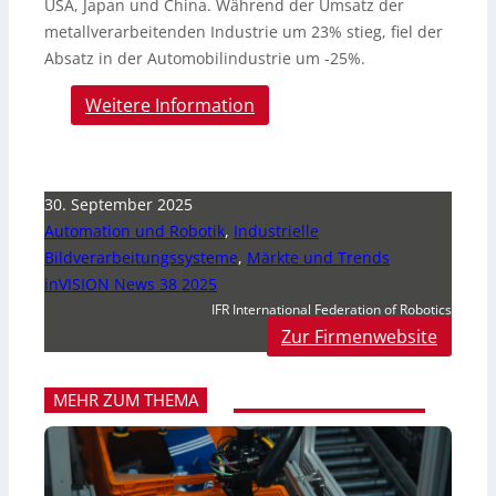
USA, Japan und China. Während der Umsatz der
metallverarbeitenden Industrie um 23% stieg, fiel der
Absatz in der Automobilindustrie um -25%.
Weitere Information
30. September 2025
Automation und Robotik
,
Industrielle
Bildverarbeitungssysteme
,
Märkte und Trends
inVISION News 38 2025
IFR International Federation of Robotics
Zur Firmenwebsite
MEHR ZUM THEMA