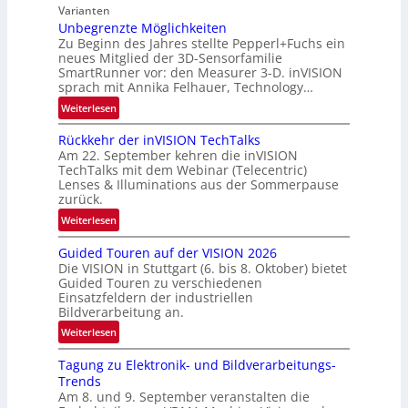
w
-
Varianten
s
R
Unbegrenzte Möglichkeiten
‘
u
Zu Beginn des Jahres stellte Pepperl+Fuchs ein
n
neues Mitglied der 3D-Sensorfamilie
SmartRunner vor: den Measurer 3-D. inVISION
d
sprach mit Annika Felhauer, Technology…
e
:
Weiterlesen
U
Rückkehr der inVISION TechTalks
n
Am 22. September kehren die inVISION
b
TechTalks mit dem Webinar (Telecentric)
e
Lenses & Illuminations aus der Sommerpause
g
zurück.
r
:
Weiterlesen
e
R
n
Guided Touren auf der VISION 2026
ü
z
Die VISION in Stuttgart (6. bis 8. Oktober) bietet
c
t
Guided Touren zu verschiedenen
k
Einsatzfeldern der industriellen
e
k
Bildverarbeitung an.
M
e
:
ö
Weiterlesen
h
G
g
r
Tagung zu Elektronik- und Bildverarbeitungs-
u
l
d
Trends
i
i
e
Am 8. und 9. September veranstalten die
d
c