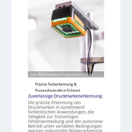
v
s
o
b
n
a
H
u
a
t
i
F
l
e
o
r
t
i
g
u
Bild: B&R Industrial Automation GmbH
n
g
Präzise Farberkennung &
a
Prozesskontrolle in Echtzeit
u
Zuverlässige Druckmarkenerkennung
s
Die präzise Erkennung von
Druckmarken in zunehmend
farbkritischen Anwendungen, die
Fähigkeit zur frühzeitigen
Fehlervermeidung und der autonome
Betrieb unter variablen Bedingungen
machen industrielle Bildverarbeitung