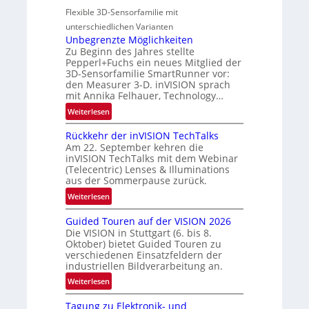
s
o
a
Flexible 3D-Sensorfamilie mit
-
n
l
unterschiedlichen Varianten
B
N
Unbegrenzte Möglichkeiten
-
e
Zu Beginn des Jahres stellte
R
w
Pepperl+Fuchs ein neues Mitglied der
u
3D-Sensorfamilie SmartRunner vor:
s
n
den Measurer 3-D. inVISION sprach
‘
d
mit Annika Felhauer, Technology…
e
:
Weiterlesen
U
Rückkehr der inVISION TechTalks
n
Am 22. September kehren die
b
inVISION TechTalks mit dem Webinar
e
(Telecentric) Lenses & Illuminations
g
aus der Sommerpause zurück.
r
:
Weiterlesen
e
R
n
Guided Touren auf der VISION 2026
ü
z
Die VISION in Stuttgart (6. bis 8.
c
t
Oktober) bietet Guided Touren zu
k
verschiedenen Einsatzfeldern der
e
k
industriellen Bildverarbeitung an.
M
e
:
ö
Weiterlesen
h
G
g
r
Tagung zu Elektronik- und
u
l