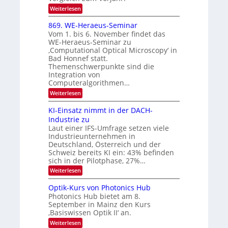
I
0
k
:
Weiterlesen
m
2
E
-
i
6
x
t
869. WE-Heraeus-Seminar
u
o
d
Vom 1. bis 6. November findet das
n
s
e
WE-Heraeus-Seminar zu
e
d
n
‚Computational Optical Microscopy‘ in
n
k
B
Bad Honnef statt.
s
t
i
m
Themenschwerpunkte sind die
e
l
Integration von
l
Computeralgorithmen…
d
d
v
:
Weiterlesen
e
8
t
e
6
s
KI-Einsatz nimmt in der DACH-
r
9
t
Industrie zu
.
a
a
Laut einer IFS-Umfrage setzen viele
W
r
r
Industrieunternehmen in
E
k
b
-
e
Deutschland, Österreich und der
H
s
e
Schweiz bereits KI ein: 43% befinden
e
W
sich in der Pilotphase, 27%…
i
r
a
t
:
Weiterlesen
a
c
K
e
h
u
I
u
s
Optik-Kurs von Photonics Hub
n
-
s
t
Photonics Hub bietet am 8.
E
g
-
u
September in Mainz den Kurs
i
S
m
s
‚Basiswissen Optik II‘ an.
n
e
i
-
s
m
m
:
Weiterlesen
a
T
i