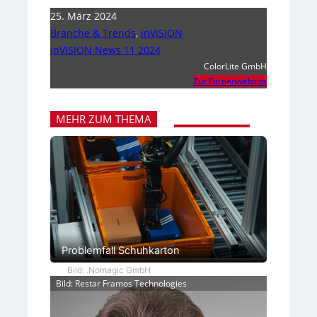
25. März 2024
Branche & Trends
,
inVISION
inVISION News 11 2024
ColorLite GmbH
Zur Firmenwebsite
MEHR ZUM THEMA
Problemfall Schuhkarton
Bild: .Nomagic GmbH
Bild: Restar Framos Technologies