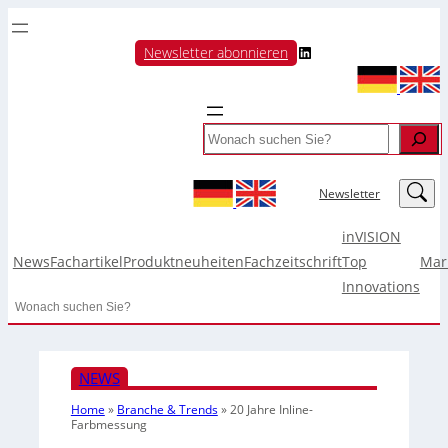
LinkedIn
Newsletter abonnieren
Search
LinkedIn
Newsletter
inVISION
News
Fachartikel
Produktneuheiten
Fachzeitschrift
Top
Mar
Innovations
Search
NEWS
Home
»
Branche & Trends
»
20 Jahre Inline-
Farbmessung