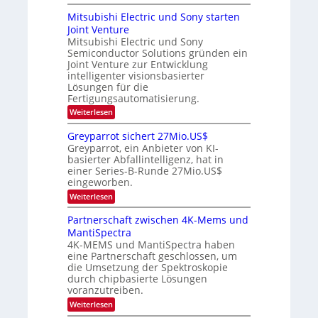
e
O
t
n
r
p
r
Mitsubishi Electric und Sony starten
z
a
s
t
e
Joint Venture
n
r
t
i
i
Mitsubishi Electric und Sony
n
e
k
m
n
Semiconductor Solutions gründen ein
-
d
m
H
K
Joint Venture zur Entwicklung
s
t
a
u
intelligenter visionsbasierter
i
l
r
Lösungen für die
n
b
s
Fertigungsautomatisierung.
d
j
v
e
a
o
:
Weiterlesen
r
h
n
M
D
r
P
i
Greyparrot sichert 27Mio.US$
A
h
t
Greyparrot, ein Anbieter von KI-
C
o
s
H
basierter Abfallintelligenz, hat in
t
u
-
einer Series-B-Runde 27Mio.US$
o
b
I
n
eingeworben.
i
n
i
s
:
Weiterlesen
d
c
h
G
u
s
i
r
s
Partnerschaft zwischen 4K-Mems und
H
E
e
t
u
l
MantiSpectra
y
r
b
e
4K-MEMS und MantiSpectra haben
p
i
c
eine Partnerschaft geschlossen, um
a
e
t
r
die Umsetzung der Spektroskopie
z
r
r
u
durch chipbasierte Lösungen
i
o
voranzutreiben.
c
t
u
:
Weiterlesen
s
n
P
i