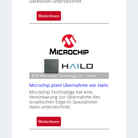
DarkVision unterzeichnet.
:
Weiterlesen
B
l
a
c
k
s
t
o
n
Bild: Microchip Technology Inc. / Hailo
e
Microchip plant Übernahme von Hailo
ü
Microchip Technology hat eine
b
Vereinbarung zur Übernahme des
e
israelischen Edge-KI-Spezialisten
r
Hailo unterzeichnet.
n
i
:
Weiterlesen
m
M
m
i