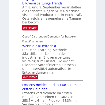
d
Bildverarbeitungs-Trends
i
i
e
Am 8. und 9. September veranstalten
d
c
r
die Fachabteilungen VDMA Machine
e
h
Vision und Productronic in Hochstraß,
i
d
k
Österreich, eine gemeinsame Tagung
n
T
e
bei Becom.
V
o
i
:
Weiterlesen
I
u
t
T
S
r
e
Out-of-Distribution Detection für bessere
a
I
e
n
g
Klassifikationen
O
n
u
Wenn die KI mitdenkt
N
a
Die Deep-Learning-Methode
n
T
u
‚Klassifikation‘ kommt in der
g
e
industriellen Bildverarbeitung
f
z
c
vielfältig zum Einsatz. Sie ordnet
d
u
h
Bilddaten vordefinierten Klassen zu
e
E
und unterstützt automatisierte
T
r
Entscheidungen im…
l
a
V
e
:
Weiterlesen
l
I
W
k
k
e
S
Exosens meldet starkes Wachstum im
t
s
n
I
ersten Halbjahr
r
n
Exosens verzeichnete im ersten
O
d
o
Halbjahr 2026 einen Umsatz von
i
N
n
e
253,1Mio.€ – ein Plus von 15,3% im
2
K
i
Vergleich zum Vorjahr.