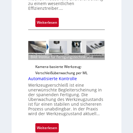
zu einem wesentlichen
Effizienztreiber.…
:
Weiterlesen
Z
u
v
e
r
Bild: Institut für Fertigungstechnik und
l
ä
Kamera-basierte Werkzeug-
s
Verschleißüberwachung per ML
s
Automatisierte Kontrolle
i
Werkzeugverschleiß ist eine
unerwünschte Begleiterscheinung in
g
der spanenden Fertigung. Die
e
Überwachung des Werkzeugzustands
D
ist für einen stabilen und sichereren
Prozess unabdingbar. In der Praxis
r
wird der Werkzeugzustand aktuell…
u
c
:
Weiterlesen
k