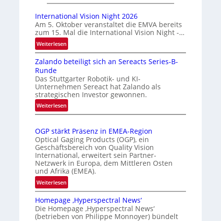
A
m
u
a
International Vision Night 2026
t
r
Am 5. Oktober veranstaltet die EMVA bereits
zum 15. Mal die International Vision Night -…
o
k
m
e
:
Weiterlesen
I
a
n
Zalando beteiligt sich an Sereacts Series-B-
n
t
e
Runde
t
i
r
Das Stuttgarter Robotik- und KI-
e
s
k
Unternehmen Sereact hat Zalando als
r
strategischen Investor gewonnen.
i
e
n
e
:
n
Weiterlesen
a
Z
r
n
t
a
t
u
i
OGP stärkt Präsenz in EMEA-Region
l
e
n
o
Optical Gaging Products (OGP), ein
a
K
n
Geschäftsbereich von Quality Vision
g
n
International, erweitert sein Partner-
a
o
d
Netzwerk in Europa, dem Mittleren Osten
l
n
und Afrika (EMEA).
o
V
t
b
:
Weiterlesen
i
r
e
O
s
o
t
Homepage ‚Hyperspectral News‘
G
i
Die Homepage ‚Hyperspectral News‘
e
l
P
o
(betrieben von Philippe Monnoyer) bündelt
i
l
s