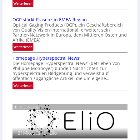
:
Weiterlesen
r
Z
n
a
a
OGP stärkt Präsenz in EMEA-Region
l
t
Optical Gaging Products (OGP), ein Geschäftsbereich
a
i
von Quality Vision International, erweitert sein
n
o
Partner-Netzwerk in Europa, dem Mittleren Osten und
d
Afrika (EMEA).
n
o
a
:
Weiterlesen
b
l
O
e
Homepage ‚Hyperspectral News‘
V
G
t
Die Homepage ‚Hyperspectral News‘ (betrieben von
i
P
Philippe Monnoyer) bündelt Nachrichten zur
e
s
s
hyperspektralen Bildgebung und verweist auf
i
i
t
öffentlich zugängliche Artikel, die um eigene…
l
o
ä
:
Weiterlesen
i
n
r
H
g
N
k
o
t
i
t
m
s
g
P
Bild: Elio Labs.
e
i
h
r
p
c
t
ä
a
h
2
s
g
a
0
e
21Mio.US$ für Elio
e
n
2
n
‚
S