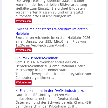
Die Deep-Learning-Methode ‚Klassifikation‘
n
N
a
kommt in der industriellen Bildverarbeitung
g
T
u
vielfältig zum Einsatz. Sie ordnet Bilddaten
z
e
vordefinierten Klassen zu und unterstützt
f
u
c
automatisierte Entscheidungen im…
d
E
h
:
Weiterlesen
e
l
T
W
r
e
e
a
Exosens meldet starkes Wachstum im ersten
V
n
k
Halbjahr
l
n
I
Exosens verzeichnete im ersten Halbjahr 2026
t
k
d
S
einen Umsatz von 253,1Mio.€ – ein Plus von
i
r
s
e
I
15,3% im Vergleich zum Vorjahr.
o
K
O
:
Weiterlesen
n
I
E
N
m
i
x
869. WE-Heraeus-Seminar
i
2
o
k
t
Vom 1. bis 6. November findet das WE-
0
s
d
-
Heraeus-Seminar zu ‚Computational Optical
e
2
e
u
Microscopy‘ in Bad Honnef statt.
n
n
6
Themenschwerpunkte sind die Integration von
s
n
k
m
Computeralgorithmen…
t
d
e
:
Weiterlesen
B
l
8
d
i
6
KI-Einsatz nimmt in der DACH-Industrie zu
e
l
9
t
Laut einer IFS-Umfrage setzen viele
.
d
s
Industrieunternehmen in Deutschland,
W
t
v
Österreich und der Schweiz bereits KI ein: 43%
E
a
befinden sich in der Pilotphase, 27%…
-
e
r