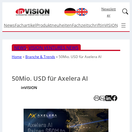
Newslett
Linked
er
News
Fachartikel
Produktneuheiten
Fachzeitschrift
inVISION Top I
NEWS
, 
VISION VENTURES NEWS
Home
»
Branche & Trends
»
50Mio. USD für Axelera AI
50Mio. USD für Axelera AI
inVISION