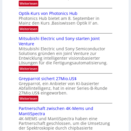
H
k
r
:
Weiterlesen
e
e
K
a
r
s
I
Optik-Kurs von Photonics Hub
a
r
W
-
e
Photonics Hub bietet am 8. September in
a
E
b
u
Mainz den Kurs ‚Basiswissen Optik II‘ an.
c
i
e
s
h
n
:
Weiterlesen
-
i
s
s
O
S
t
a
t
p
Mitsubishi Electric und Sony starten Joint
e
u
t
t
u
m
Venture
m
z
i
i
n
i
n
Mitsubishi Electric und Sony Semiconductor
k
n
m
i
Solutions gründen ein Joint Venture zur
-
g
a
e
m
K
Entwicklung intelligenter visionsbasierter
s
r
r
m
u
Lösungen für die Fertigungsautomatisierung.
-
s
t
r
:
t
Weiterlesen
i
s
T
M
e
n
v
r
i
n
d
o
Greyparrot sichert 27Mio.US$
t
H
e
e
n
Greyparrot, ein Anbieter von KI-basierter
s
a
r
P
n
Abfallintelligenz, hat in einer Series-B-Runde
u
l
D
h
d
27Mio.US$ eingeworben.
b
b
A
o
i
j
C
s
t
:
Weiterlesen
s
a
H
o
G
h
h
-
n
r
Partnerschaft zwischen 4K-Mems und
i
r
I
i
e
MantiSpectra
E
n
c
y
l
d
4K-MEMS und MantiSpectra haben eine
s
p
e
u
H
Partnerschaft geschlossen, um die Umsetzung
a
c
s
u
r
der Spektroskopie durch chipbasierte
t
t
b
r