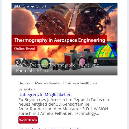
6
z
H
e
Bild: InfraTec GmbH
i
y
r
n
p
e
E
e
a
M
r
c
E
s
t
A
p
s
-
e
S
R
c
e
e
t
r
g
r
i
i
Online-Event zur Thermografie in Luft- und
a
e
o
Raumfahrttechnik
l
s
n
N
-
e
B
Flexible 3D-Sensorfamilie mit unterschiedlichen
w
-
Varianten
s
R
Unbegrenzte Möglichkeiten
‘
u
Zu Beginn des Jahres stellte Pepperl+Fuchs ein
n
neues Mitglied der 3D-Sensorfamilie
SmartRunner vor: den Measurer 3-D. inVISION
d
sprach mit Annika Felhauer, Technology…
e
:
Weiterlesen
U