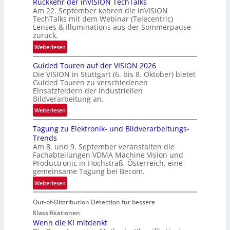
Rückkehr der inVISION TechTalks
n
Am 22. September kehren die inVISION
b
TechTalks mit dem Webinar (Telecentric)
e
Lenses & Illuminations aus der Sommerpause
g
zurück.
r
:
Weiterlesen
e
R
n
Guided Touren auf der VISION 2026
ü
z
Die VISION in Stuttgart (6. bis 8. Oktober) bietet
c
t
Guided Touren zu verschiedenen
k
Einsatzfeldern der industriellen
e
k
Bildverarbeitung an.
M
e
:
ö
Weiterlesen
h
G
g
r
Tagung zu Elektronik- und Bildverarbeitungs-
u
l
d
Trends
i
i
e
Am 8. und 9. September veranstalten die
d
c
r
Fachabteilungen VDMA Machine Vision und
e
h
Productronic in Hochstraß, Österreich, eine
i
d
k
gemeinsame Tagung bei Becom.
n
T
e
:
Weiterlesen
V
o
i
T
I
u
t
Out-of-Distribution Detection für bessere
a
S
r
e
g
I
Klassifikationen
e
n
u
Wenn die KI mitdenkt
O
n