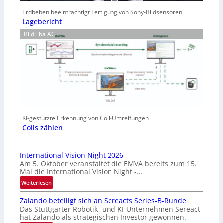
Erdbeben beeinträchtigt Fertigung von Sony-Bildsensoren
Lagebericht
Bild: iba AG
KI-gestützte Erkennung von Coil-Umreifungen
Coils zählen
International Vision Night 2026
Am 5. Oktober veranstaltet die EMVA bereits zum 15.
Mal die International Vision Night -…
:
Weiterlesen
I
Zalando beteiligt sich an Sereacts Series-B-Runde
n
Das Stuttgarter Robotik- und KI-Unternehmen Sereact
t
hat Zalando als strategischen Investor gewonnen.
e