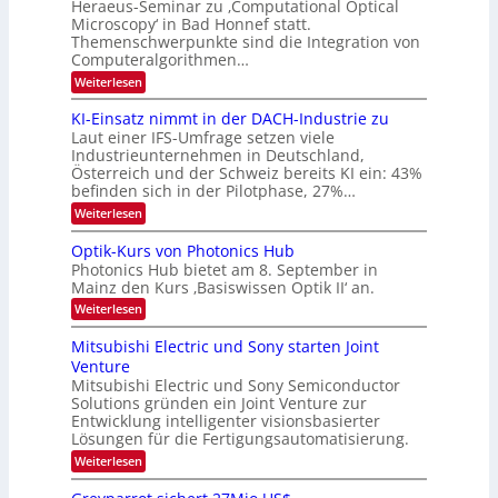
Heraeus-Seminar zu ‚Computational Optical
e
e
Microscopy‘ in Bad Honnef statt.
n
n
Themenschwerpunkte sind die Integration von
s
k
m
Computeralgorithmen…
t
e
:
Weiterlesen
l
8
d
6
KI-Einsatz nimmt in der DACH-Industrie zu
e
9
t
Laut einer IFS-Umfrage setzen viele
.
s
Industrieunternehmen in Deutschland,
W
t
Österreich und der Schweiz bereits KI ein: 43%
E
a
befinden sich in der Pilotphase, 27%…
-
r
H
k
:
Weiterlesen
e
e
K
r
s
I
Optik-Kurs von Photonics Hub
a
W
-
e
Photonics Hub bietet am 8. September in
a
E
u
Mainz den Kurs ‚Basiswissen Optik II‘ an.
c
i
s
h
n
:
Weiterlesen
-
s
s
O
S
t
a
p
Mitsubishi Electric und Sony starten Joint
e
u
t
t
m
Venture
m
z
i
i
i
n
Mitsubishi Electric und Sony Semiconductor
k
n
m
i
Solutions gründen ein Joint Venture zur
-
a
e
m
K
Entwicklung intelligenter visionsbasierter
r
r
m
u
Lösungen für die Fertigungsautomatisierung.
s
t
r
:
t
Weiterlesen
i
s
M
e
n
v
i
n
d
o