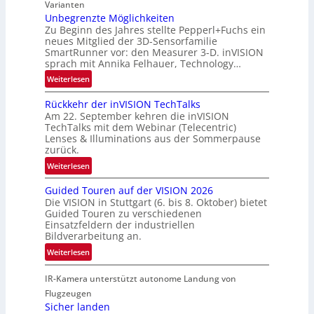
r
Varianten
R
t
Unbegrenzte Möglichkeiten
a
Zu Beginn des Jahres stellte Pepperl+Fuchs ein
n
u
neues Mitglied der 3D-Sensorfamilie
e
SmartRunner vor: den Measurer 3-D. inVISION
m
r
sprach mit Annika Felhauer, Technology…
f
s
a
:
Weiterlesen
c
h
U
h
Rückkehr der inVISION TechTalks
r
n
a
Am 22. September kehren die inVISION
t
b
f
TechTalks mit dem Webinar (Telecentric)
t
e
t
Lenses & Illuminations aus der Sommerpause
e
g
zurück.
z
c
r
w
:
Weiterlesen
h
e
i
R
n
n
s
Guided Touren auf der VISION 2026
ü
i
z
Die VISION in Stuttgart (6. bis 8. Oktober) bietet
c
c
k
t
Guided Touren zu verschiedenen
h
k
Einsatzfeldern der industriellen
e
e
k
Bildverarbeitung an.
M
n
e
:
ö
Weiterlesen
4
h
G
g
K
r
IR-Kamera unterstützt autonome Landung von
u
l
-
d
i
i
Flugzeugen
M
e
d
c
Sicher landen
e
r