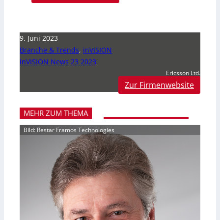
9. Juni 2023
Branche & Trends
,
inVISION
inVISION News 23 2023
Ericsson Ltd.
Zur Firmenwebsite
MEHR ZUM THEMA
Bild: Restar Framos Technologies