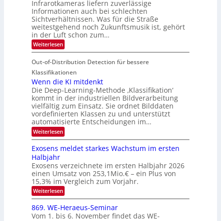
Infrarotkameras liefern zuverlässige
e
h
m
i
Informationen auch bei schlechten
d
k
s
n
Sichtverhältnissen. Was für die Straße
T
e
u
weitestgehend noch Zukunftsmusik ist, gehört
V
o
i
in der Luft schon zum…
n
I
u
t
d
:
Weiterlesen
S
r
e
S
M
I
i
e
n
Out-of-Distribution Detection für bessere
a
O
c
n
n
h
Klassifikationen
N
a
e
t
Wenn die KI mitdenkt
T
r
u
Die Deep-Learning-Methode ‚Klassifikation‘
i
e
l
f
kommt in der industriellen Bildverarbeitung
a
S
c
vielfältig zum Einsatz. Sie ordnet Bilddaten
d
n
p
h
vordefinierten Klassen zu und unterstützt
d
e
e
e
T
automatisierte Entscheidungen im…
r
n
c
a
:
Weiterlesen
V
t
W
l
I
e
r
Exosens meldet starkes Wachstum im ersten
k
n
S
a
Halbjahr
s
n
I
Exosens verzeichnete im ersten Halbjahr 2026
d
O
einen Umsatz von 253,1Mio.€ – ein Plus von
i
e
15,3% im Vergleich zum Vorjahr.
N
K
2
:
Weiterlesen
I
E
0
m
x
869. WE-Heraeus-Seminar
i
2
o
t
Vom 1. bis 6. November findet das WE-
s
6
d