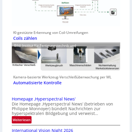
KI-gestützte Erkennung von Coil-Umreifungen
Coils zählen
Bild: Institut für Fertigungstechnik und
Kamera-basierte Werkzeug-Verschleißüberwachung per ML
Automatisierte Kontrolle
Homepage ‚Hyperspectral News‘
Die Homepage ‚Hyperspectral News‘ (betrieben von
Philippe Monnoyer) bündelt Nachrichten zur
hyperspektralen Bildgebung und verweist…
:
Weiterlesen
H
International Vision Night 2026
o