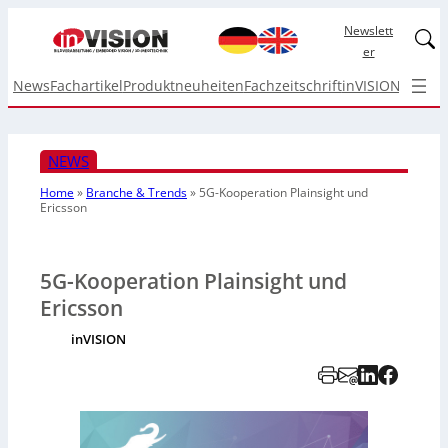
Newslett
Linked
er
News
Fachartikel
Produktneuheiten
Fachzeitschrift
inVISION Top I
NEWS
Home
»
Branche & Trends
»
5G-Kooperation Plainsight und
Ericsson
5G-Kooperation Plainsight und
Ericsson
inVISION