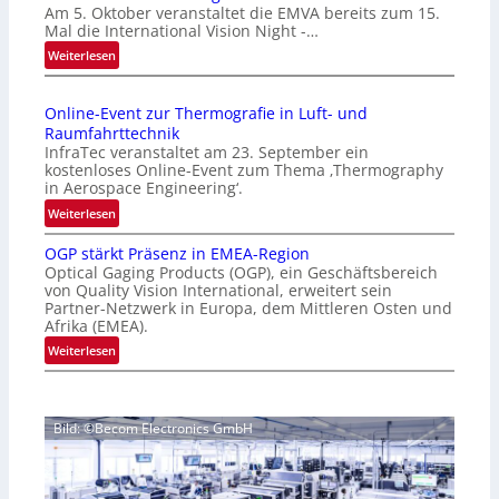
Am 5. Oktober veranstaltet die EMVA bereits zum 15.
m
Mal die International Vision Night -…
e
:
Weiterlesen
p
I
a
n
g
Online-Event zur Thermografie in Luft- und
t
e
Raumfahrttechnik
e
‚
InfraTec veranstaltet am 23. September ein
r
H
kostenloses Online-Event zum Thema ‚Thermography
n
y
in Aerospace Engineering‘.
a
p
:
Weiterlesen
t
e
O
i
r
OGP stärkt Präsenz in EMEA-Region
n
o
Optical Gaging Products (OGP), ein Geschäftsbereich
s
l
n
von Quality Vision International, erweitert sein
p
i
Partner-Netzwerk in Europa, dem Mittleren Osten und
a
e
n
Afrika (EMEA).
l
c
e
:
Weiterlesen
V
t
-
O
i
r
E
G
s
a
v
P
i
l
e
Bild: ©Becom Electronics GmbH
s
o
N
n
t
n
e
t
ä
N
w
z
r
i