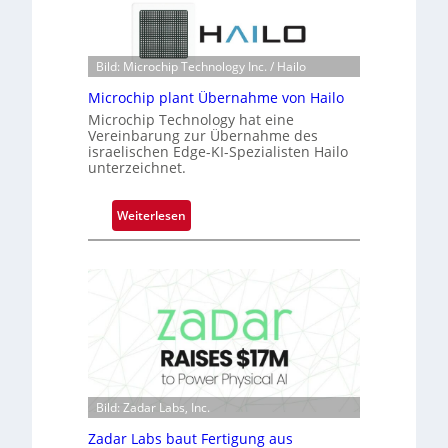
t
e
o
r
n
e
Bild: Microchip Technology Inc. / Hailo
e
a
ü
Microchip plant Übernahme von Hailo
c
b
Microchip Technology hat eine
t
Vereinbarung zur Übernahme des
e
s
israelischen Edge-KI-Spezialisten Hailo
r
S
unterzeichnet.
n
e
i
r
:
Weiterlesen
m
i
M
m
e
i
t
s
c
D
-
r
a
B
o
r
-
c
k
R
h
V
u
i
i
n
p
Bild: Zadar Labs, Inc.
s
d
p
i
e
Zadar Labs baut Fertigung aus
l