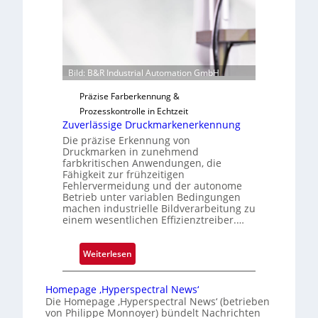
t
i
g
u
n
Bild: B&R Industrial Automation GmbH
g
a
Präzise Farberkennung &
u
Prozesskontrolle in Echtzeit
s
Zuverlässige Druckmarkenerkennung
Die präzise Erkennung von
Druckmarken in zunehmend
farbkritischen Anwendungen, die
Fähigkeit zur frühzeitigen
Fehlervermeidung und der autonome
Betrieb unter variablen Bedingungen
machen industrielle Bildverarbeitung zu
einem wesentlichen Effizienztreiber.…
:
Weiterlesen
Z
u
Homepage ‚Hyperspectral News‘
v
Die Homepage ‚Hyperspectral News‘ (betrieben
von Philippe Monnoyer) bündelt Nachrichten
e