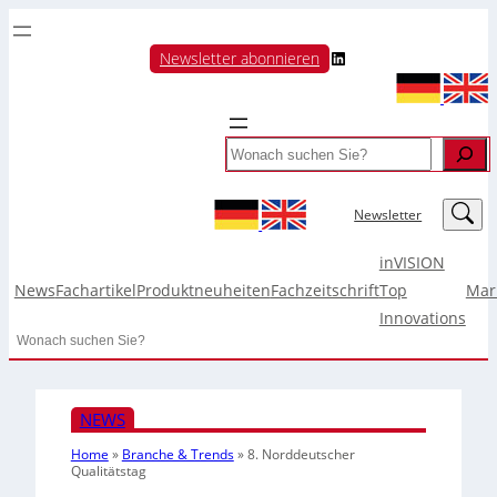
LinkedIn
Newsletter abonnieren
Search
LinkedIn
Newsletter
inVISION
News
Fachartikel
Produktneuheiten
Fachzeitschrift
Top
Mar
Innovations
Search
NEWS
Home
»
Branche & Trends
»
8. Norddeutscher
Qualitätstag