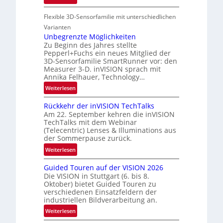
g
-
P
i
u
Flexible 3D-Sensorfamilie mit unterschiedlichen
a
o
n
r
Varianten
n
d
t
Unbegrenzte Möglichkeiten
Zu Beginn des Jahres stellte
R
n
Pepperl+Fuchs ein neues Mitglied der
a
e
3D-Sensorfamilie SmartRunner vor: den
u
r
Measurer 3-D. inVISION sprach mit
m
s
Annika Felhauer, Technology…
f
c
:
Weiterlesen
a
h
U
h
a
Rückkehr der inVISION TechTalks
n
r
f
Am 22. September kehren die inVISION
b
t
t
TechTalks mit dem Webinar
e
(Telecentric) Lenses & Illuminations aus
t
z
g
der Sommerpause zurück.
e
w
r
c
i
:
Weiterlesen
e
h
s
R
n
Guided Touren auf der VISION 2026
n
c
ü
z
Die VISION in Stuttgart (6. bis 8.
i
h
c
t
Oktober) bietet Guided Touren zu
k
e
k
verschiedenen Einsatzfeldern der
e
n
k
industriellen Bildverarbeitung an.
M
4
e
:
ö
Weiterlesen
K
h
G
g