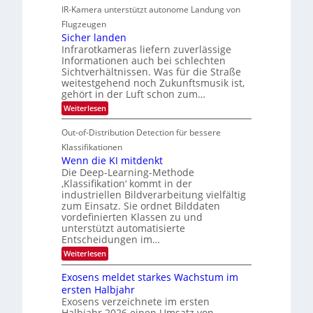
-
r
IR-Kamera unterstützt autonome Landung von
u
l
M
d
i
i
Flugzeugen
e
e
d
c
Sicher landen
m
r
Infrarotkameras liefern zuverlässige
e
h
s
i
Informationen auch bei schlechten
d
k
u
n
Sichtverhältnissen. Was für die Straße
T
e
weitestgehend noch Zukunftsmusik ist,
n
V
o
i
gehört in der Luft schon zum…
d
I
u
t
:
Weiterlesen
M
S
r
e
S
a
I
i
e
n
Out-of-Distribution Detection für bessere
n
O
c
n
h
Klassifikationen
t
N
a
e
Wenn die KI mitdenkt
i
T
r
u
Die Deep-Learning-Methode
S
e
l
f
‚Klassifikation‘ kommt in der
a
p
c
industriellen Bildverarbeitung vielfältig
d
n
e
h
zum Einsatz. Sie ordnet Bilddaten
d
e
c
e
T
vordefinierten Klassen zu und
r
n
unterstützt automatisierte
t
a
V
Entscheidungen im…
r
l
I
:
Weiterlesen
a
k
S
W
s
e
I
Exosens meldet starkes Wachstum im
n
O
ersten Halbjahr
n
Exosens verzeichnete im ersten
N
d
Halbjahr 2026 einen Umsatz von
i