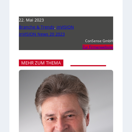
22. Mai 2023
Branche & Trends
,
inVISION
inVISION News 20 2023
ConSense GmbH
Zur Firmenwebsite
MEHR ZUM THEMA