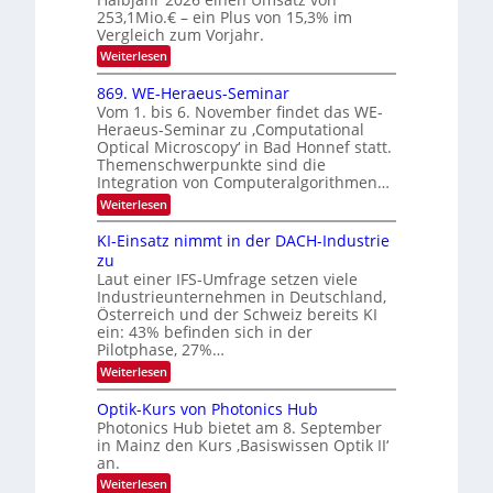
2
e
253,1Mio.€ – ein Plus von 15,3% im
0
K
Vergleich zum Vorjahr.
I
2
:
Weiterlesen
m
6
E
i
x
t
869. WE-Heraeus-Seminar
o
d
Vom 1. bis 6. November findet das WE-
s
e
Heraeus-Seminar zu ‚Computational
e
n
Optical Microscopy‘ in Bad Honnef statt.
n
k
Themenschwerpunkte sind die
s
t
m
Integration von Computeralgorithmen…
e
:
Weiterlesen
l
8
d
6
KI-Einsatz nimmt in der DACH-Industrie
e
9
t
zu
.
s
Laut einer IFS-Umfrage setzen viele
W
t
Industrieunternehmen in Deutschland,
E
a
-
Österreich und der Schweiz bereits KI
r
H
ein: 43% befinden sich in der
k
e
e
Pilotphase, 27%…
r
s
:
Weiterlesen
a
W
K
e
a
I
u
Optik-Kurs von Photonics Hub
c
-
s
h
Photonics Hub bietet am 8. September
E
-
s
in Mainz den Kurs ‚Basiswissen Optik II‘
i
S
t
an.
n
e
u
s
m
:
Weiterlesen
m