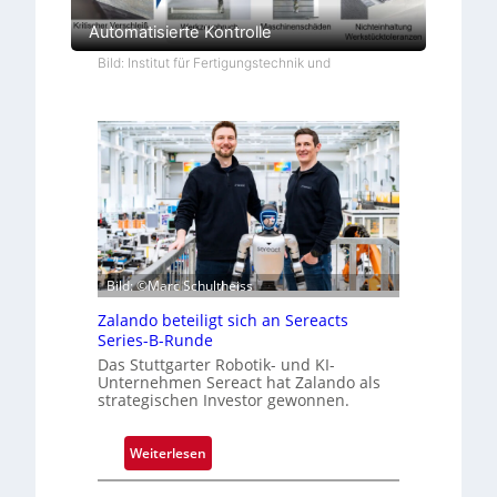
Automatisierte Kontrolle
Bild: Institut für Fertigungstechnik und
Bild: ©Marc Schultheiss
Zalando beteiligt sich an Sereacts
Series-B-Runde
Das Stuttgarter Robotik- und KI-
Unternehmen Sereact hat Zalando als
strategischen Investor gewonnen.
:
Weiterlesen
Z