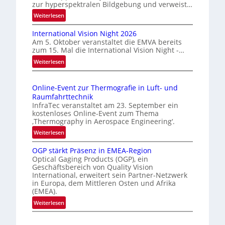
zur hyperspektralen Bildgebung und verweist…
r
:
Weiterlesen
l
H
ä
International Vision Night 2026
o
s
Am 5. Oktober veranstaltet die EMVA bereits
m
s
zum 15. Mal die International Vision Night -…
e
i
:
Weiterlesen
p
g
I
a
n
e
g
Online-Event zur Thermografie in Luft- und
t
D
e
Raumfahrttechnik
e
‚
r
InfraTec veranstaltet am 23. September ein
r
H
u
kostenloses Online-Event zum Thema
n
y
‚Thermography in Aerospace Engineering‘.
c
a
p
:
Weiterlesen
k
t
e
O
m
i
r
OGP stärkt Präsenz in EMEA-Region
n
a
o
Optical Gaging Products (OGP), ein
s
l
r
n
Geschäftsbereich von Quality Vision
p
i
International, erweitert sein Partner-Netzwerk
k
a
e
n
in Europa, dem Mittleren Osten und Afrika
l
e
c
e
(EMEA).
V
n
t
-
:
Weiterlesen
i
r
e
E
O
s
a
r
v
G
i
l