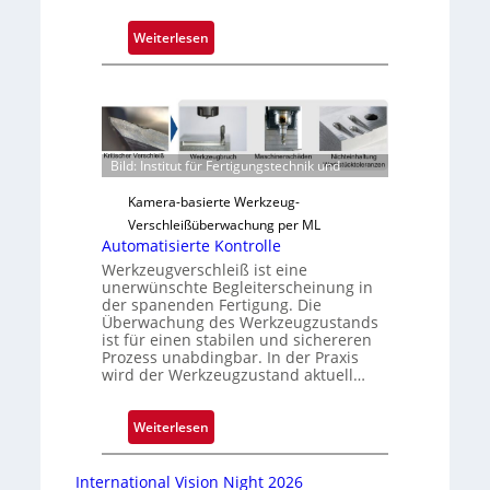
:
Weiterlesen
Z
u
v
e
r
Bild: Institut für Fertigungstechnik und
l
ä
Kamera-basierte Werkzeug-
s
Verschleißüberwachung per ML
s
Automatisierte Kontrolle
i
Werkzeugverschleiß ist eine
unerwünschte Begleiterscheinung in
g
der spanenden Fertigung. Die
e
Überwachung des Werkzeugzustands
D
ist für einen stabilen und sichereren
Prozess unabdingbar. In der Praxis
r
wird der Werkzeugzustand aktuell…
u
c
:
k
Weiterlesen
A
m
u
a
International Vision Night 2026