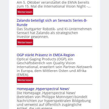
t
r
Am 5. Oktober veranstaltet die EMVA bereits
zum 15. Mal die International Vision Night -…
o
k
m
e
:
Weiterlesen
I
a
n
Zalando beteiligt sich an Sereacts Series-B-
n
t
e
Runde
t
i
r
Das Stuttgarter Robotik- und KI-Unternehmen
e
s
k
Sereact hat Zalando als strategischen
r
Investor gewonnen.
i
e
n
e
n
:
Weiterlesen
a
Z
r
n
t
a
t
u
i
OGP stärkt Präsenz in EMEA-Region
l
e
n
o
Optical Gaging Products (OGP), ein
a
K
g
n
Geschäftsbereich von Quality Vision
n
International, erweitert sein Partner-Netzwerk
a
o
d
in Europa, dem Mittleren Osten und Afrika
l
n
(EMEA).
o
V
t
b
:
Weiterlesen
i
r
e
O
s
o
t
Homepage ‚Hyperspectral News‘
G
i
Die Homepage ‚Hyperspectral News‘
e
l
P
o
(betrieben von Philippe Monnoyer) bündelt
i
l
s
n
Nachrichten zur hyperspektralen Bildgebung
l
t
e
N
und verweist auf öffentlich zugängliche
i
ä
Artikel, die um eigene…
i