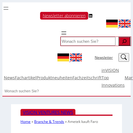
LinkedIn
Newsletter abonnieren
Search
LinkedIn
Newsletter
inVISION
News
Fachartikel
Produktneuheiten
Fachzeitschrift
Top
Mar
Innovations
Search
VISION VENTURES NEWS
Home
»
Branche & Trends
»
Ametek kauft Faro