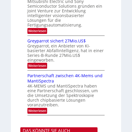
e
i
Mitsubishi Electric und Sony
k
t
m
Semiconductor Solutions gründen ein
-
n
e
m
K
n
Joint Venture zur Entwicklung
d
t
u
H
intelligenter visionsbasierter
i
s
r
a
Lösungen für die
n
s
l
Fertigungsautomatisierung.
d
v
b
e
o
:
j
Weiterlesen
r
n
M
a
D
P
i
h
Greyparrot sichert 27Mio.US$
A
h
t
r
Greyparrot, ein Anbieter von KI-
C
o
s
H
basierter Abfallintelligenz, hat in einer
t
u
-
Series-B-Runde 27Mio.US$
o
b
I
n
eingeworben.
i
n
i
s
:
Weiterlesen
d
c
h
G
u
s
i
r
s
Partnerschaft zwischen 4K-Mems und
H
E
e
t
u
l
MantiSpectra
y
r
b
e
4K-MEMS und MantiSpectra haben
p
i
c
eine Partnerschaft geschlossen, um
a
e
t
r
die Umsetzung der Spektroskopie
z
r
r
u
durch chipbasierte Lösungen
i
o
voranzutreiben.
c
t
u
:
Weiterlesen
s
n
P
i
d
a
c
S
r
h
o
t
e
n
DAS KÖNNTE SIE AUCH
n
r