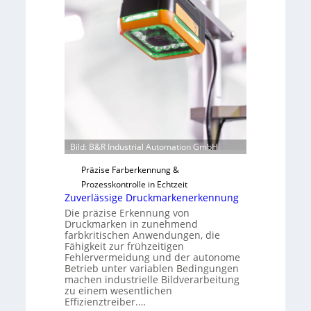
H
u
a
t
i
F
l
e
o
r
t
i
g
u
n
Bild: B&R Industrial Automation GmbH
g
Präzise Farberkennung &
a
Prozesskontrolle in Echtzeit
u
Zuverlässige Druckmarkenerkennung
s
Die präzise Erkennung von
Druckmarken in zunehmend
farbkritischen Anwendungen, die
Fähigkeit zur frühzeitigen
Fehlervermeidung und der autonome
Betrieb unter variablen Bedingungen
machen industrielle Bildverarbeitung
zu einem wesentlichen
Effizienztreiber.…