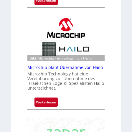
:
Weiterlesen
B
l
a
c
k
s
t
o
n
Bild: Microchip Technology Inc. / Hailo
e
Microchip plant Übernahme von Hailo
ü
Microchip Technology hat eine
b
Vereinbarung zur Übernahme des
e
israelischen Edge-KI-Spezialisten Hailo
r
unterzeichnet.
n
i
:
Weiterlesen
m
M
m
i
t
c
D
r
a