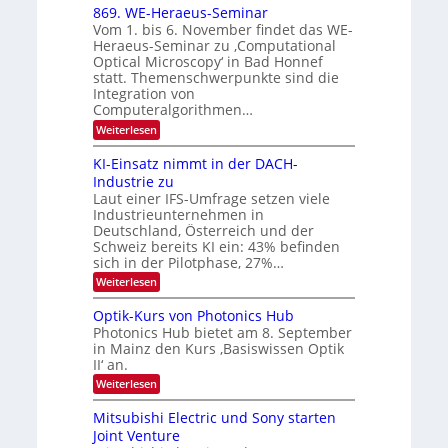
6
x
t
869. WE-Heraeus-Seminar
u
o
d
Vom 1. bis 6. November findet das WE-
n
s
e
Heraeus-Seminar zu ‚Computational
e
d
n
Optical Microscopy‘ in Bad Honnef
n
k
B
statt. Themenschwerpunkte sind die
s
t
i
m
Integration von
e
l
Computeralgorithmen…
l
d
:
Weiterlesen
d
8
v
e
6
t
KI-Einsatz nimmt in der DACH-
e
9
s
Industrie zu
r
.
t
Laut einer IFS-Umfrage setzen viele
W
a
a
Industrieunternehmen in
E
r
r
-
Deutschland, Österreich und der
k
b
H
e
Schweiz bereits KI ein: 43% befinden
e
s
e
sich in der Pilotphase, 27%…
r
W
i
:
Weiterlesen
a
a
K
t
e
c
I
u
Optik-Kurs von Photonics Hub
h
u
-
s
s
Photonics Hub bietet am 8. September
n
E
-
t
in Mainz den Kurs ‚Basiswissen Optik
i
S
g
u
II‘ an.
n
e
m
s
s
m
:
i
Weiterlesen
-
a
i
O
m
t
n
T
p
e
Mitsubishi Electric und Sony starten
z
a
t
r
r
Joint Venture
n
r
i
s