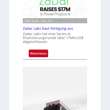
o
r
c
k
h
V
i
i
Bild: Zadar Labs, Inc.
p
s
p
Zadar Labs baut Fertigung aus
i
l
Zadar Labs hat eine Series-A-
o
a
Finanzierungsrunde über 17Mio.US$
n
abgeschlossen.
n
t
Ü
:
Weiterlesen
b
Z
e
a
r
d
n
a
a
r
h
L
m
a
e
b
v
s
o
b
n
a