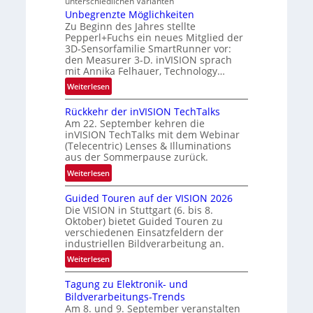
unterschiedlichen Varianten
N
-
Unbegrenzte Möglichkeiten
e
Zu Beginn des Jahres stellte
R
w
Pepperl+Fuchs ein neues Mitglied der
u
s
3D-Sensorfamilie SmartRunner vor:
n
den Measurer 3-D. inVISION sprach
‘
d
mit Annika Felhauer, Technology…
e
:
Weiterlesen
U
Rückkehr der inVISION TechTalks
n
Am 22. September kehren die
b
inVISION TechTalks mit dem Webinar
e
(Telecentric) Lenses & Illuminations
g
aus der Sommerpause zurück.
r
:
Weiterlesen
e
R
n
Guided Touren auf der VISION 2026
ü
z
Die VISION in Stuttgart (6. bis 8.
c
t
Oktober) bietet Guided Touren zu
k
verschiedenen Einsatzfeldern der
e
k
industriellen Bildverarbeitung an.
M
e
:
ö
Weiterlesen
h
G
g
r
Tagung zu Elektronik- und
u
l
d
Bildverarbeitungs-Trends
i
i
e
Am 8. und 9. September veranstalten
d
c