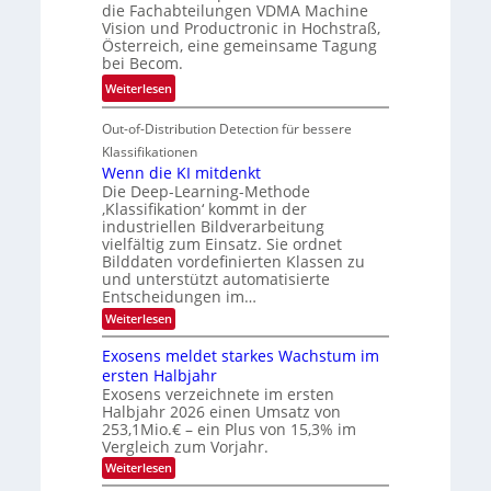
r
die Fachabteilungen VDMA Machine
e
h
Vision und Productronic in Hochstraß,
i
d
k
Österreich, eine gemeinsame Tagung
n
T
e
bei Becom.
V
o
i
:
Weiterlesen
I
u
t
T
S
r
e
Out-of-Distribution Detection für bessere
a
I
e
n
g
Klassifikationen
O
n
u
Wenn die KI mitdenkt
N
a
Die Deep-Learning-Methode
n
T
u
‚Klassifikation‘ kommt in der
g
e
industriellen Bildverarbeitung
f
z
c
vielfältig zum Einsatz. Sie ordnet
d
u
h
Bilddaten vordefinierten Klassen zu
e
E
und unterstützt automatisierte
T
r
Entscheidungen im…
l
a
V
e
:
Weiterlesen
l
I
W
k
k
e
S
Exosens meldet starkes Wachstum im
t
s
n
I
ersten Halbjahr
r
n
Exosens verzeichnete im ersten
O
d
o
Halbjahr 2026 einen Umsatz von
i
N
n
e
253,1Mio.€ – ein Plus von 15,3% im
2
K
i
Vergleich zum Vorjahr.
I
0
k
:
Weiterlesen
m
2
E
-
i