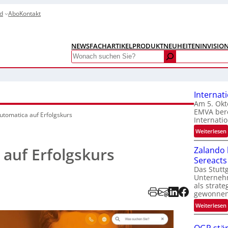
d
Abo
Kontakt
NEWS
FACHARTIKEL
PRODUKTNEUHEITEN
INVISIO
Search
Internat
Am 5. Okt
EMVA bere
utomatica auf Erfolgskurs
Internatio
:
Weiterlesen
I
auf Erfolgskurs
Zalando b
Sereacts
t
Das Stuttg
Unterneh
als strate
gewonnen
:
Weiterlesen
t
i