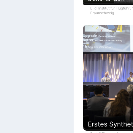
Bild: Institut für Flugführ
Braunschweig
Erstes Synthe