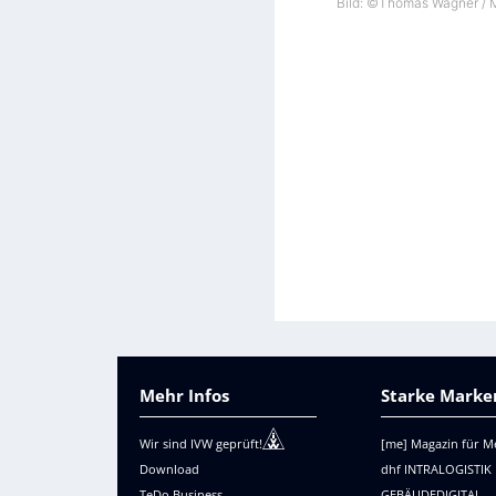
Bild: ©Thomas Wagner / M
Mehr Infos
Starke Marken
Wir sind IVW geprüft!
[me] Magazin für M
Download
dhf INTRALOGISTIK
TeDo Business
GEBÄUDEDIGITAL