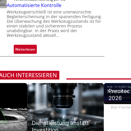
l
g
Automatisierte Kontrolle
n
ä
u
Werkzeugverschleiß ist eine unerwünschte
H
s
n
Begleiterscheinung in der spanenden Fertigung.
a
s
Die Überwachung des Werkzeugzustands ist für
g
i
i
einen stabilen und sichereren Prozess
a
l
unabdingbar. In der Praxis wird der
g
u
Werkzeugzustand aktuell…
o
e
s
D
:
Weiterlesen
r
A
u
u
c
t
k
o
 AUCH INTERESSIEREN
m
m
a
a
r
Precitec
t
k
2026
i
e
s
n
Bild: Preci
i
e
e
r
Dienstleistung anstatt
r
k
t
Investition
e