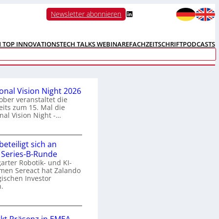
LinkedIn
Newsletter abonnieren
N TOP INNOVATIONS
TECH TALKS WEBINARE
FACHZEITSCHRIFT
PODCASTS
ional Vision Night 2026
ober veranstaltet die
its zum 15. Mal die
nal Vision Night -…
eteiligt sich an
n
 Series-B-Runde
arter Robotik- und KI-
e
men Sereact hat Zalando
r
gischen Investor
n
.
a
Z
a
o