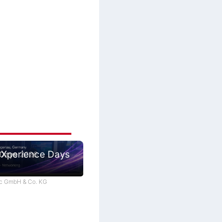
 Xperience Days
tec GmbH & Co. KG