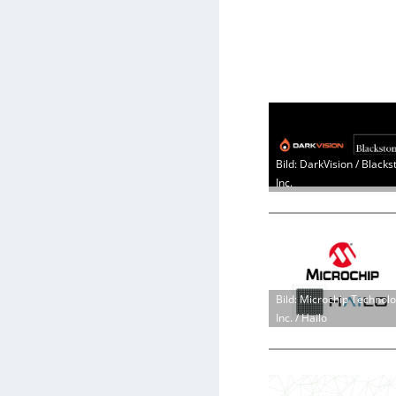
Bild: DarkVision / Blacks
Inc.
Bild: Microchip Technol
Inc. / Hailo