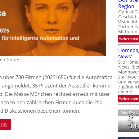
OGP stär
l
Region
Optical G
Geschäfts
l
Vision Int
Partner-N
i
Mittleren
:
Weiterlesen
i
t
Homepag
News‘
i
hen GmbH
Die Homep
l
i
News‘ (be
t
i
Monnoyer)
zur hyper
h über 780 Firmen (2023: 650) für die Automatica
t
und verwei
t
n) angemeldet. 35 Prozent der Aussteller kommen
zugänglic
eigene…
t
i
d. Die Messe München rechnet erneut mit über
:
Weiterlesen
 neben den zahlreichen Firmen auch die 250
nd Diskussionen besuchen können.
Bild: Elio 
ion
21Mio
i