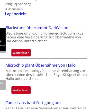
Fertigung von Sony-
Bildsensoren
Lagebericht
Blackstone übernimmt DarkVision
Blackstone und Koch Engineered Solutions (KES)
haben eine Vereinbarung zur Übernahme von
DarkVision unterzeichnet.
tone
:
Weiterlesen
B
l
Microchip plant Übernahme von Hailo
a
Microchip Technology hat eine Vereinbarung zur
c
Übernahme des israelischen Edge-KI-Spezialisten
k
Hailo unterzeichnet.
ogy
s
t
:
Weiterlesen
o
M
n
i
Zadar Labs baut Fertigung aus
e
c
Zadar Labs hat eine Series-A-Finanzierungsrunde
ü