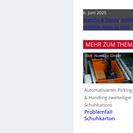
6. Juni 2025
Branche & Trends
,
inVIS
inVISION News 22 2025
MEHR ZUM THEM
Bild: .Nomagic GmbH
Automatisiertes Picking
& Handling zweiteiliger
Schuhkartons
Problemfall
Schuhkarton