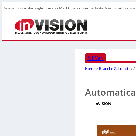
Datenschutzerklärung
Impressum
Marktübersichten
Perfekte Maschine
Downloa
NEWS
Home
»
Branche & Trends
»
A
Automatica 
inVISION