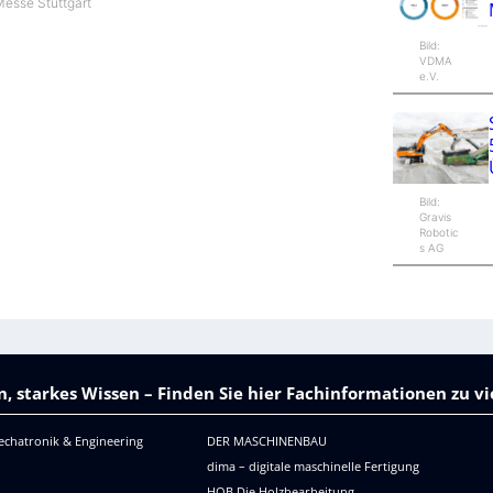
esse Stuttgart
Bild:
VDMA
e.V.
Bild:
Gravis
Robotic
s AG
, starkes Wissen – Finden Sie hier Fachinformationen zu 
echatronik & Engineering
DER MASCHINENBAU
dima – digitale maschinelle Fertigung
HOB Die Holzbearbeitung