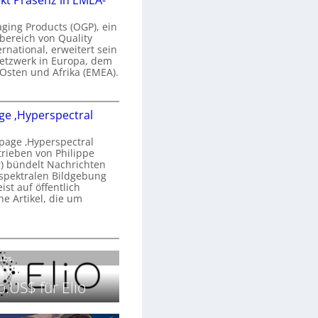
kt Präsenz in EMEA-
n
a
aging Products (OGP), ein
a
n
bereich von Quality
ernational, erweitert sein
d
V
etzwerk in Europa, dem
o
 Osten und Afrika (EMEA).
b
s
e
O
o
e ‚Hyperspectral
G
e
n
P
N
age ‚Hyperspectral
s
trieben von Philippe
g
 bündelt Nachrichten
ä
g
spektralen Bildgebung
h
r
st auf öffentlich
k
s
he Artikel, die um
2
0
P
c
2
r
h
H
6
ä
a
o
Labs.
s
n
m
e
S
e
.US$ für Elio
n
e
p
z
r
a