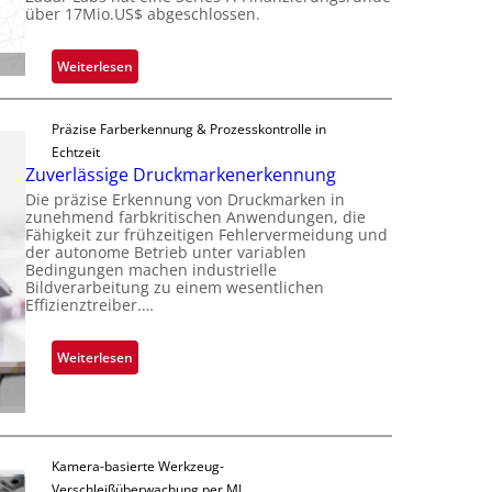
r
über 17Mio.US$ abgeschlossen.
b
o
e
c
:
Weiterlesen
r
h
Z
n
i
a
i
p
Präzise Farberkennung & Prozesskontrolle in
d
m
p
Echtzeit
a
m
l
Zuverlässige Druckmarkenerkennung
r
t
a
Die präzise Erkennung von Druckmarken in
L
D
n
zunehmend farbkritischen Anwendungen, die
a
a
Fähigkeit zur frühzeitigen Fehlervermeidung und
t
b
der autonome Betrieb unter variablen
r
Ü
Bedingungen machen industrielle
s
k
b
Bildverarbeitung zu einem wesentlichen
b
V
Effizienztreiber.…
e
a
i
r
u
s
n
:
Weiterlesen
t
i
a
Z
F
o
h
u
e
n
m
v
r
e
e
t
Kamera-basierte Werkzeug-
v
r
i
Verschleißüberwachung per ML
o