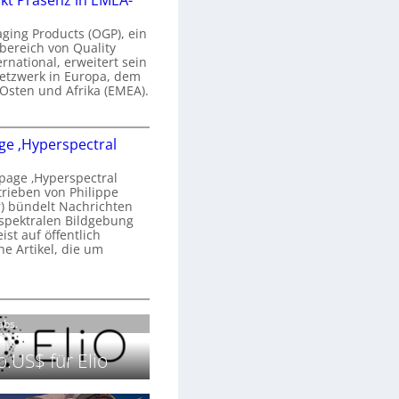
kt Präsenz in EMEA-
n
a
aging Products (OGP), ein
a
n
bereich von Quality
ernational, erweitert sein
d
V
etzwerk in Europa, dem
o
 Osten und Afrika (EMEA).
b
s
e
O
o
e ‚Hyperspectral
G
e
n
P
N
age ‚Hyperspectral
s
trieben von Philippe
g
 bündelt Nachrichten
ä
g
spektralen Bildgebung
h
r
st auf öffentlich
k
s
he Artikel, die um
2
0
P
c
2
r
h
H
6
ä
a
o
Labs.
s
n
m
e
S
e
.US$ für Elio
n
e
p
z
r
a