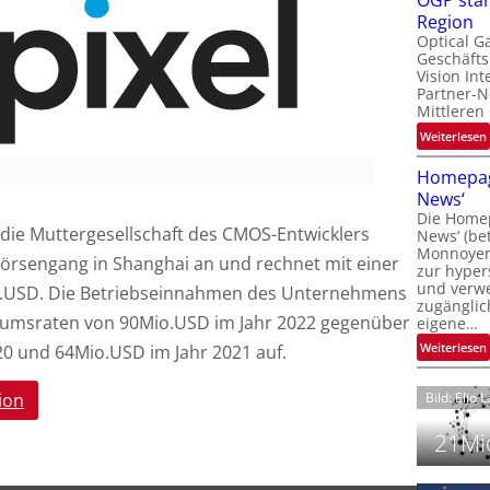
OGP stär
l
Region
Optical G
Geschäfts
l
Vision Int
Partner-N
i
Mittleren
:
Weiterlesen
i
t
Homepag
News‘
i
Die Homep
l
i
die Muttergesellschaft des CMOS-Entwicklers
News‘ (be
t
i
Monnoyer)
Börsengang in Shanghai an und rechnet mit einer
zur hyper
t
und verwei
.USD. Die Betriebseinnahmen des Unternehmens
t
zugänglic
tumsraten von 90Mio.USD im Jahr 2022 gegenüber
eigene…
t
i
:
Weiterlesen
0 und 64Mio.USD im Jahr 2021 auf.
ion
Bild: Elio 
21Mio
i