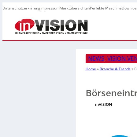
Datenschutzerklärung
Impressum
Marktübersichten
Perfekte Maschine
Downloa
NEWS
, 
VISION VE
Home
»
Branche & Trends
»
B
Börseneintr
inVISION