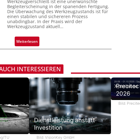
Werkzeugverschleiß ist eine unerwünschte
H
s
n
Begleiterscheinung in der spanenden Fertigung.
a
s
Die Überwachung des Werkzeugzustands ist für
g
i
i
einen stabilen und sichereren Prozess
a
l
unabdingbar. In der Praxis wird der
g
u
Werkzeugzustand aktuell…
o
e
s
D
:
Weiterlesen
r
A
u
u
c
t
k
o
 AUCH INTERESSIEREN
m
m
a
a
r
Precitec
t
k
2026
i
e
s
n
Bild: Preci
i
e
e
r
Dienstleistung anstatt
r
k
t
Investition
e
e
n
ung/TU
Bild: VisionKey GmbH
K