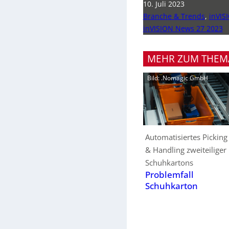
10. Juli 2023
Branche & Trends
,
inVIS
inVISION News 27 2023
MEHR ZUM THEM
Bild: .Nomagic GmbH
Automatisiertes Picking
& Handling zweiteiliger
Schuhkartons
Problemfall
Schuhkarton