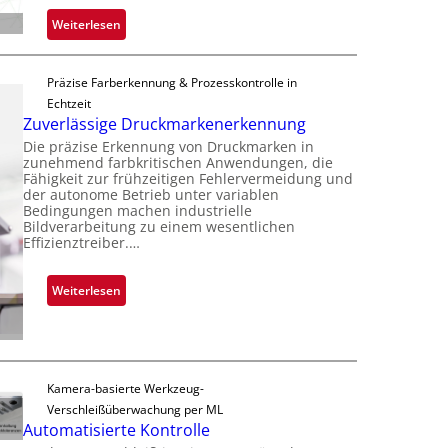
e
c
:
Weiterlesen
r
h
Z
n
i
a
i
p
Präzise Farberkennung & Prozesskontrolle in
d
m
p
Echtzeit
a
m
l
Zuverlässige Druckmarkenerkennung
r
t
a
Die präzise Erkennung von Druckmarken in
L
D
n
zunehmend farbkritischen Anwendungen, die
a
a
Fähigkeit zur frühzeitigen Fehlervermeidung und
t
b
der autonome Betrieb unter variablen
r
Ü
Bedingungen machen industrielle
s
k
b
Bildverarbeitung zu einem wesentlichen
b
V
Effizienztreiber.…
e
a
i
r
u
s
n
:
Weiterlesen
t
i
a
Z
F
o
h
u
e
n
m
v
r
e
e
t
Kamera-basierte Werkzeug-
v
r
i
Verschleißüberwachung per ML
o
l
g
Automatisierte Kontrolle
n
ä
u