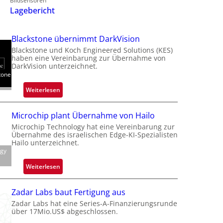
Bildsensoren
Lagebericht
Blackstone übernimmt DarkVision
Blackstone und Koch Engineered Solutions (KES)
haben eine Vereinbarung zur Übernahme von
DarkVision unterzeichnet.
tone
:
Weiterlesen
B
l
Microchip plant Übernahme von Hailo
a
Microchip Technology hat eine Vereinbarung zur
c
Übernahme des israelischen Edge-KI-Spezialisten
k
Hailo unterzeichnet.
ogy
s
t
:
Weiterlesen
o
M
n
i
Zadar Labs baut Fertigung aus
e
c
Zadar Labs hat eine Series-A-Finanzierungsrunde
ü
r
über 17Mio.US$ abgeschlossen.
b
o