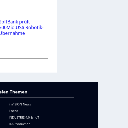
SoftBank prüft
500Mio.US$ Robotik-
Übernahme
vielen Themen
inVISION News
i-need
INDUSTRIE 4.0 & IIoT
IT&Production