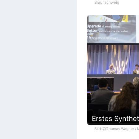
Braunschweig
Erstes Synthe
Bild: ©Thomas Wagner / M