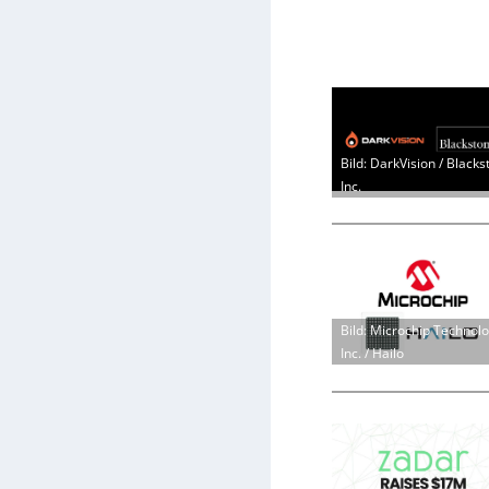
Bild: DarkVision / Blacks
Inc.
Bild: Microchip Technol
Inc. / Hailo