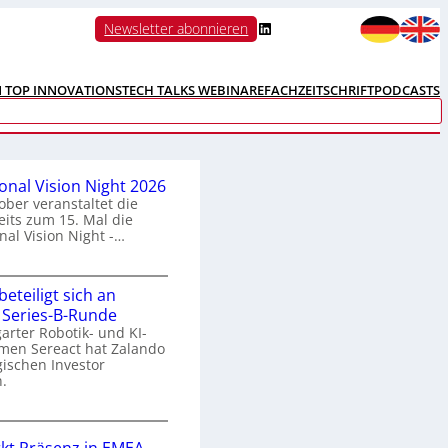
LinkedIn
Newsletter abonnieren
N TOP INNOVATIONS
TECH TALKS WEBINARE
FACHZEITSCHRIFT
PODCASTS
ional Vision Night 2026
ober veranstaltet die
its zum 15. Mal die
nal Vision Night -…
eteiligt sich an
n
 Series-B-Runde
arter Robotik- und KI-
e
men Sereact hat Zalando
r
gischen Investor
n
.
a
Z
a
o