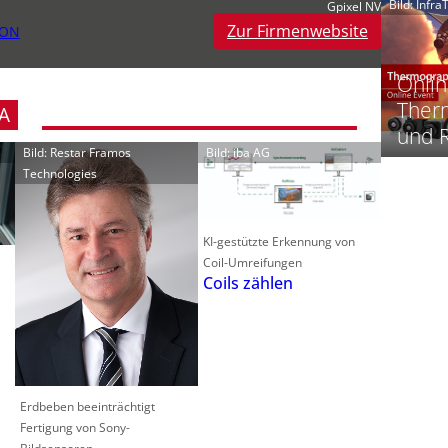
Bild: Infr
Gpixel NV
Zur Firmenwebsite
ION
‚
t
Onlin
Therm
A
-
und 
Bild: Restar Framos
Bild: iba AG
i
Technologies
i
-
t
KI-gestützte Erkennung von
-
Coil-Umreifungen
Coils zählen
l
‘
Erdbeben beeinträchtigt
Fertigung von Sony-