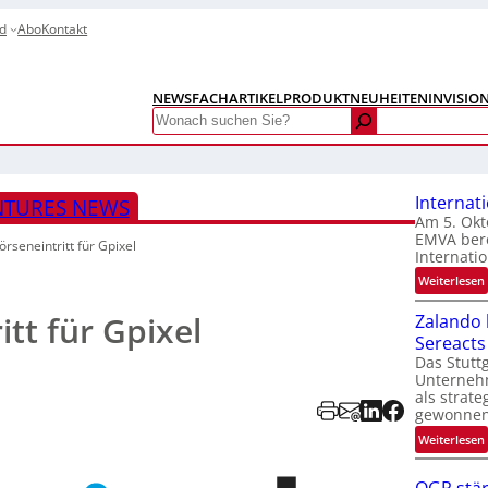
d
Abo
Kontakt
NEWS
FACHARTIKEL
PRODUKTNEUHEITEN
INVISIO
Search
Internat
NTURES NEWS
Am 5. Okt
EMVA bere
örseneintritt für Gpixel
Internatio
:
Weiterlesen
I
itt für Gpixel
Zalando b
Sereacts
t
Das Stuttg
Unterneh
als strate
gewonnen
:
Weiterlesen
t
i