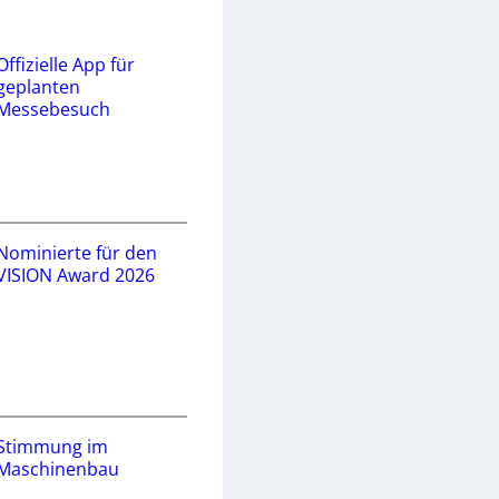
Offizielle App für
geplanten
Messebesuch
Nominierte für den
VISION Award 2026
Stimmung im
Maschinenbau