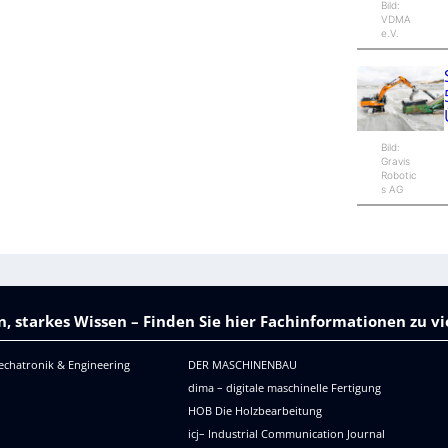
Bild:
VDMA
e.V.
Bild:
Gravis
Robotic
s AG
, starkes Wissen – Finden Sie hier Fachinformationen zu 
echatronik & Engineering
DER MASCHINENBAU
dima – digitale maschinelle Fertigung
HOB Die Holzbearbeitung
icj– Industrial Communication Journal