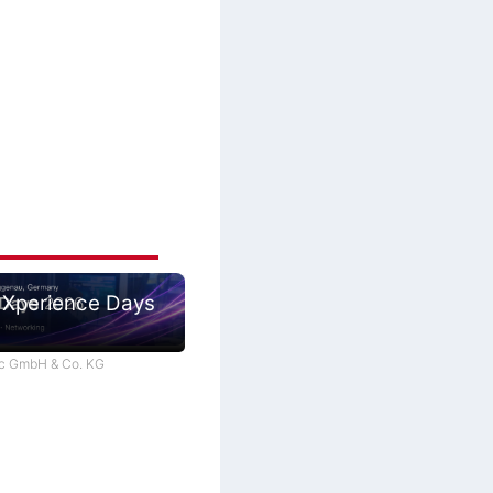
 Xperience Days
tec GmbH & Co. KG