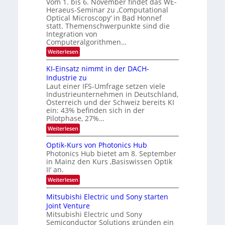
Vom 1. bis 6. November findet das WE-
n
s
e
Heraeus-Seminar zu ‚Computational
e
d
n
Optical Microscopy‘ in Bad Honnef
n
k
B
statt. Themenschwerpunkte sind die
s
t
i
m
Integration von
e
l
Computeralgorithmen…
l
d
:
Weiterlesen
d
8
v
e
6
t
KI-Einsatz nimmt in der DACH-
e
9
s
Industrie zu
r
.
t
Laut einer IFS-Umfrage setzen viele
W
a
a
Industrieunternehmen in Deutschland,
E
r
r
-
Österreich und der Schweiz bereits KI
k
b
H
e
ein: 43% befinden sich in der
e
s
e
Pilotphase, 27%…
r
W
i
:
Weiterlesen
a
a
K
t
e
c
I
u
Optik-Kurs von Photonics Hub
h
u
-
s
s
Photonics Hub bietet am 8. September
n
E
-
t
in Mainz den Kurs ‚Basiswissen Optik
i
S
g
u
II‘ an.
n
e
m
s
s
m
:
i
Weiterlesen
-
a
i
O
m
t
n
T
p
e
Mitsubishi Electric und Sony starten
z
a
t
r
r
Joint Venture
n
r
i
s
e
i
Mitsubishi Electric und Sony
k
t
m
Semiconductor Solutions gründen ein
-
n
e