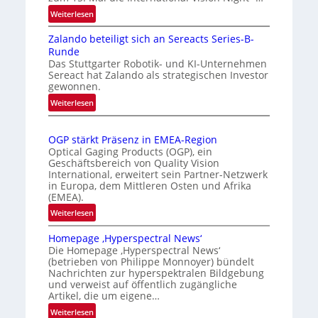
a
m
:
Weiterlesen
r
I
a
k
Zalando beteiligt sich an Sereacts Series-B-
n
t
e
Runde
t
i
Das Stuttgarter Robotik- und KI-Unternehmen
n
e
s
Sereact hat Zalando als strategischen Investor
e
r
gewonnen.
i
n
r
e
:
Weiterlesen
a
k
Z
r
t
e
a
t
i
OGP stärkt Präsenz in EMEA-Region
n
l
e
o
Optical Gaging Products (OGP), ein
n
a
K
n
Geschäftsbereich von Quality Vision
n
u
International, erweitert sein Partner-Netzwerk
a
o
d
in Europa, dem Mittleren Osten und Afrika
n
l
n
(EMEA).
o
g
V
t
b
:
Weiterlesen
i
r
e
O
s
o
t
Homepage ‚Hyperspectral News‘
G
i
Die Homepage ‚Hyperspectral News‘
e
l
P
o
(betrieben von Philippe Monnoyer) bündelt
i
l
s
n
Nachrichten zur hyperspektralen Bildgebung
l
t
e
N
und verweist auf öffentlich zugängliche
i
ä
Artikel, die um eigene…
i
g
r
g
:
Weiterlesen
t