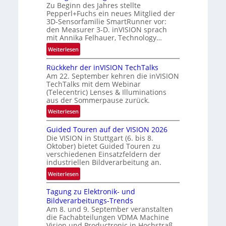
R
Zu Beginn des Jahres stellte
w
Pepperl+Fuchs ein neues Mitglied der
u
s
3D-Sensorfamilie SmartRunner vor:
n
‘
den Measurer 3-D. inVISION sprach
d
mit Annika Felhauer, Technology…
e
:
Weiterlesen
U
Rückkehr der inVISION TechTalks
n
Am 22. September kehren die inVISION
b
TechTalks mit dem Webinar
e
(Telecentric) Lenses & Illuminations
g
aus der Sommerpause zurück.
r
:
Weiterlesen
e
R
n
Guided Touren auf der VISION 2026
ü
z
Die VISION in Stuttgart (6. bis 8.
c
t
Oktober) bietet Guided Touren zu
k
verschiedenen Einsatzfeldern der
e
k
industriellen Bildverarbeitung an.
M
e
:
ö
Weiterlesen
h
G
g
r
Tagung zu Elektronik- und
u
l
d
Bildverarbeitungs-Trends
i
i
e
Am 8. und 9. September veranstalten
d
c
r
die Fachabteilungen VDMA Machine
e
h
Vision und Productronic in Hochstraß,
i