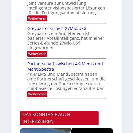
m
K
n
Joint Venture zur Entwicklung
d
t
u
H
intelligenter visionsbasierter Lösungen
i
s
r
a
für die Fertigungsautomatisierung.
n
s
l
d
:
Weiterlesen
v
b
e
M
o
j
r
i
n
a
Greyparrot sichert 27Mio.US$
D
t
P
h
Greyparrot, ein Anbieter von KI-
A
s
h
r
basierter Abfallintelligenz, hat in einer
C
u
o
H
Series-B-Runde 27Mio.US$
b
t
-
eingeworben.
i
o
I
s
n
:
Weiterlesen
n
h
i
G
d
i
c
r
Partnerschaft zwischen 4K-Mems und
u
E
s
e
s
l
MantiSpectra
H
y
t
e
u
4K-MEMS und MantiSpectra haben
p
r
c
b
eine Partnerschaft geschlossen, um die
a
i
t
r
Umsetzung der Spektroskopie durch
e
r
r
chipbasierte Lösungen voranzutreiben.
z
i
o
u
c
:
Weiterlesen
t
u
P
s
n
a
i
d
r
c
S
t
h
DAS KÖNNTE SIE AUCH
o
n
e
n
e
r
INTERESSIEREN
y
r
t
s
s
2
t
c
7