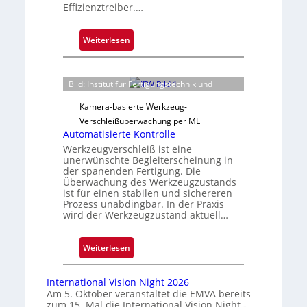
Effizienztreiber.…
:
Weiterlesen
Z
u
v
Bild: Institut für Fertigungstechnik und
e
Kamera-basierte Werkzeug-
r
Verschleißüberwachung per ML
l
Automatisierte Kontrolle
ä
Werkzeugverschleiß ist eine
s
unerwünschte Begleiterscheinung in
s
der spanenden Fertigung. Die
Überwachung des Werkzeugzustands
i
ist für einen stabilen und sichereren
g
Prozess unabdingbar. In der Praxis
e
wird der Werkzeugzustand aktuell…
D
r
:
Weiterlesen
u
A
c
u
International Vision Night 2026
k
t
Am 5. Oktober veranstaltet die EMVA bereits
m
zum 15. Mal die International Vision Night -…
o