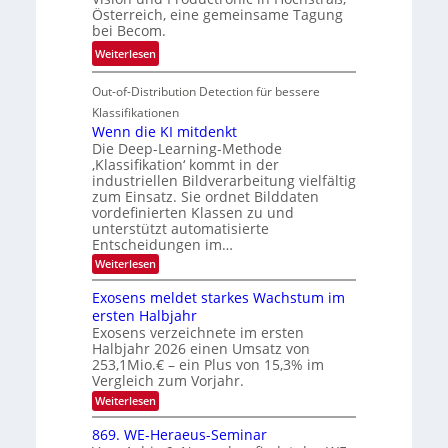
d
k
Österreich, eine gemeinsame Tagung
n
T
e
bei Becom.
V
o
i
:
Weiterlesen
I
u
t
T
S
r
e
Out-of-Distribution Detection für bessere
a
I
e
n
g
Klassifikationen
O
n
u
Wenn die KI mitdenkt
N
a
Die Deep-Learning-Methode
n
T
u
‚Klassifikation‘ kommt in der
g
e
industriellen Bildverarbeitung vielfältig
f
z
c
zum Einsatz. Sie ordnet Bilddaten
d
u
h
vordefinierten Klassen zu und
e
E
unterstützt automatisierte
T
r
Entscheidungen im…
l
a
V
e
:
Weiterlesen
l
I
W
k
k
e
S
Exosens meldet starkes Wachstum im
t
s
n
I
ersten Halbjahr
r
n
Exosens verzeichnete im ersten
O
d
o
Halbjahr 2026 einen Umsatz von
i
N
n
e
253,1Mio.€ – ein Plus von 15,3% im
2
K
i
Vergleich zum Vorjahr.
I
0
k
:
Weiterlesen
m
2
E
-
i
6
x
t
869. WE-Heraeus-Seminar
u
o
d