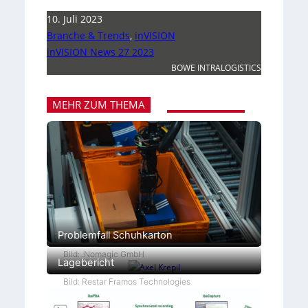
10. Juli 2023
Branche & Trends
,
inVISION
inVISION News 27 2023
BOWE INTRALOGISTICS
MEHR ZUM THEMA
Problemfall Schuhkarton
Bild: .Nomagic GmbH
Lagebericht
Bild: Restar Framos Technologies