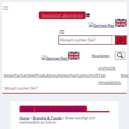
LinkedIn
Newsletter abonnieren
Search
LinkedIn
Newsletter
inVISION
News
Fachartikel
Produktneuheiten
Fachzeitschrift
Top
Mar
Innovations
Search
NEWS
, 
VISION VENTURES NEWS
Home
»
Branche & Trends
»
Bowe beteiligt sich
mehrheitlich an Solcon