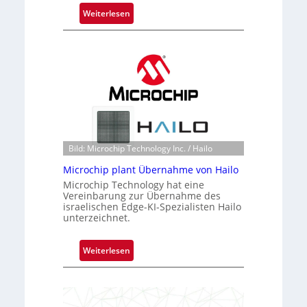
:
Weiterlesen
B
l
a
c
k
s
t
o
n
Bild: Microchip Technology Inc. / Hailo
e
Microchip plant Übernahme von Hailo
ü
Microchip Technology hat eine
b
Vereinbarung zur Übernahme des
e
israelischen Edge-KI-Spezialisten Hailo
r
unterzeichnet.
n
i
:
Weiterlesen
m
M
m
i
t
c
D