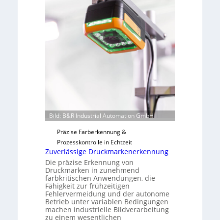
n
a
H
u
a
t
i
F
l
e
o
r
t
i
g
u
n
Bild: B&R Industrial Automation GmbH
g
Präzise Farberkennung &
a
Prozesskontrolle in Echtzeit
u
Zuverlässige Druckmarkenerkennung
s
Die präzise Erkennung von
Druckmarken in zunehmend
farbkritischen Anwendungen, die
Fähigkeit zur frühzeitigen
Fehlervermeidung und der autonome
Betrieb unter variablen Bedingungen
machen industrielle Bildverarbeitung
zu einem wesentlichen