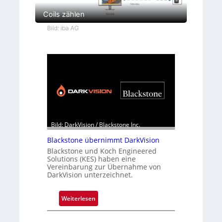
Coils zählen
Bild: iba AG
Bild: DarkVision / Blackstone Inc.
Blackstone übernimmt DarkVision
Blackstone und Koch Engineered
Solutions (KES) haben eine
Vereinbarung zur Übernahme von
DarkVision unterzeichnet.
:
Weiterlesen
B
l