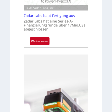
V
i
i
Bild: Zadar Labs, Inc.
p
s
p
Zadar Labs baut Fertigung aus
i
l
Zadar Labs hat eine Series-A-
o
a
Finanzierungsrunde über 17Mio.US$
n
abgeschlossen.
n
t
Ü
:
Weiterlesen
b
Z
e
a
r
d
n
a
a
r
h
L
m
a
e
b
v
s
o
b
n
a
H
u
a
t