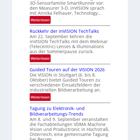
3D-Sensorfamilie SmartRunner vor:
s
n
den Measurer 3-D. inVISION sprach
‘
d
mit Annika Felhauer, Technology…
e
:
Weiterlesen
U
Rückkehr der inVISION TechTalks
n
Am 22. September kehren die
b
inVISION TechTalks mit dem Webinar
e
(Telecentric) Lenses & Illuminations
g
aus der Sommerpause zurück.
r
:
Weiterlesen
e
R
n
Guided Touren auf der VISION 2026
ü
z
Die VISION in Stuttgart (6. bis 8.
c
t
Oktober) bietet Guided Touren zu
k
verschiedenen Einsatzfeldern der
e
k
industriellen Bildverarbeitung an.
M
e
:
ö
Weiterlesen
h
G
g
r
Tagung zu Elektronik- und
u
l
d
Bildverarbeitungs-Trends
i
i
e
Am 8. und 9. September veranstalten
d
c
r
die Fachabteilungen VDMA Machine
e
h
Vision und Productronic in Hochstraß,
i
d
k
Österreich, eine gemeinsame Tagung
n
T
e
bei Becom.