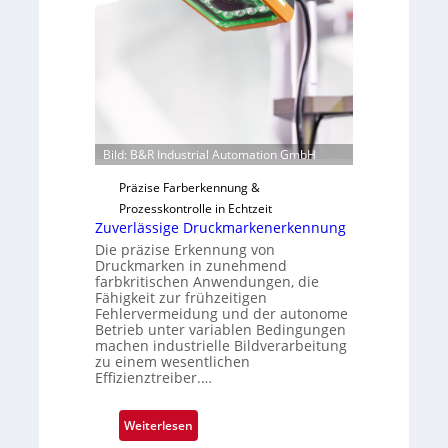
i
F
l
e
o
r
t
i
g
u
Bild: B&R Industrial Automation GmbH
n
g
Präzise Farberkennung &
a
Prozesskontrolle in Echtzeit
u
Zuverlässige Druckmarkenerkennung
s
Die präzise Erkennung von
Druckmarken in zunehmend
farbkritischen Anwendungen, die
Fähigkeit zur frühzeitigen
Fehlervermeidung und der autonome
Betrieb unter variablen Bedingungen
machen industrielle Bildverarbeitung
zu einem wesentlichen
Effizienztreiber.…
:
Weiterlesen
Z