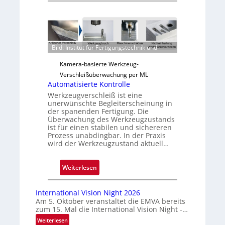
u
v
e
r
Bild: Institut für Fertigungstechnik und
l
ä
Kamera-basierte Werkzeug-
s
Verschleißüberwachung per ML
s
Automatisierte Kontrolle
i
Werkzeugverschleiß ist eine
unerwünschte Begleiterscheinung in
g
der spanenden Fertigung. Die
e
Überwachung des Werkzeugzustands
D
ist für einen stabilen und sichereren
Prozess unabdingbar. In der Praxis
r
wird der Werkzeugzustand aktuell…
u
c
:
Weiterlesen
k
A
m
u
a
International Vision Night 2026
t
r
Am 5. Oktober veranstaltet die EMVA bereits
zum 15. Mal die International Vision Night -…
o
k
m
e
:
Weiterlesen