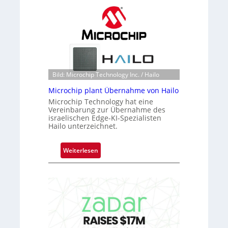
a
c
k
s
t
o
n
Bild: Microchip Technology Inc. / Hailo
e
Microchip plant Übernahme von Hailo
ü
Microchip Technology hat eine
b
Vereinbarung zur Übernahme des
e
israelischen Edge-KI-Spezialisten
r
Hailo unterzeichnet.
n
i
:
Weiterlesen
m
M
m
i
t
c
D
r
a
o
r
c
k
h