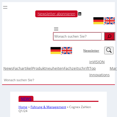
LinkedIn
Newsletter abonnieren
Search
LinkedIn
Newsletter
inVISION
News
Fachartikel
Produktneuheiten
Fachzeitschrift
Top
Mar
Innovations
Search
NEWS
Home
»
Führung & Management
»
Cognex Zahlen
Q1/24