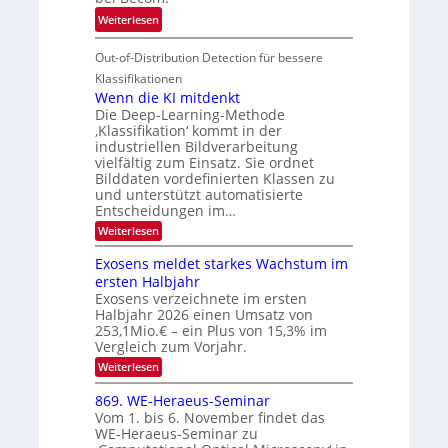
V
o
i
:
Weiterlesen
I
u
t
T
S
r
e
Out-of-Distribution Detection für bessere
a
I
e
n
g
Klassifikationen
O
n
u
Wenn die KI mitdenkt
N
a
Die Deep-Learning-Methode
n
T
u
‚Klassifikation‘ kommt in der
g
e
industriellen Bildverarbeitung
f
z
c
vielfältig zum Einsatz. Sie ordnet
d
u
h
Bilddaten vordefinierten Klassen zu
e
E
und unterstützt automatisierte
T
r
Entscheidungen im…
l
a
V
e
:
Weiterlesen
l
I
W
k
k
e
S
Exosens meldet starkes Wachstum im
t
s
n
I
ersten Halbjahr
r
n
Exosens verzeichnete im ersten
O
d
o
Halbjahr 2026 einen Umsatz von
i
N
n
e
253,1Mio.€ – ein Plus von 15,3% im
2
K
i
Vergleich zum Vorjahr.
I
0
k
:
Weiterlesen
m
2
E
-
i
6
x
t
869. WE-Heraeus-Seminar
u
o
d
Vom 1. bis 6. November findet das
n
s
e
WE-Heraeus-Seminar zu
e
d
n