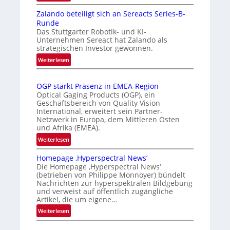
I
a
n
Zalando beteiligt sich an Sereacts Series-B-
n
t
e
Runde
t
i
r
Das Stuttgarter Robotik- und KI-
e
s
k
Unternehmen Sereact hat Zalando als
r
strategischen Investor gewonnen.
i
e
n
e
:
n
Weiterlesen
a
Z
r
n
t
a
t
u
i
OGP stärkt Präsenz in EMEA-Region
l
e
n
o
Optical Gaging Products (OGP), ein
a
K
n
Geschäftsbereich von Quality Vision
g
n
International, erweitert sein Partner-
a
o
d
Netzwerk in Europa, dem Mittleren Osten
l
n
und Afrika (EMEA).
o
V
t
b
:
Weiterlesen
i
r
e
O
s
o
t
Homepage ‚Hyperspectral News‘
G
i
Die Homepage ‚Hyperspectral News‘
e
l
P
o
(betrieben von Philippe Monnoyer) bündelt
i
l
s
n
Nachrichten zur hyperspektralen Bildgebung
l
t
e
N
und verweist auf öffentlich zugängliche
i
ä
Artikel, die um eigene…
i
g
r
g
:
Weiterlesen
t
k
h
H
s
t
t
o