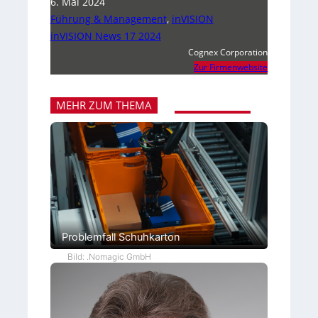
6. Mai 2024
Führung & Management
,
inVISION
inVISION News 17 2024
Cognex Corporation
Zur Firmenwebsite
MEHR ZUM THEMA
Problemfall Schuhkarton
Bild: .Nomagic GmbH