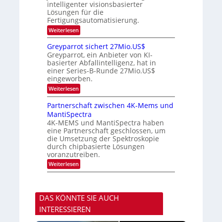
a
u
intelligenter visionsbasierter
i
l
r
Lösungen für die
n
b
s
Fertigungsautomatisierung.
d
j
v
e
a
o
:
Weiterlesen
r
h
n
M
D
r
P
i
Greyparrot sichert 27Mio.US$
A
h
t
Greyparrot, ein Anbieter von KI-
C
o
s
H
basierter Abfallintelligenz, hat in
t
u
-
einer Series-B-Runde 27Mio.US$
o
b
I
n
eingeworben.
i
n
i
s
:
Weiterlesen
d
c
h
G
u
s
i
r
s
Partnerschaft zwischen 4K-Mems und
H
E
e
t
u
l
MantiSpectra
y
r
b
e
4K-MEMS und MantiSpectra haben
p
i
c
eine Partnerschaft geschlossen, um
a
e
t
r
die Umsetzung der Spektroskopie
z
r
r
u
durch chipbasierte Lösungen
i
o
voranzutreiben.
c
t
u
:
Weiterlesen
s
n
P
i
d
a
c
S
r
h
o
t
e
n
DAS KÖNNTE SIE AUCH
n
r
y
e
t
INTERESSIEREN
s
r
2
t
s
7