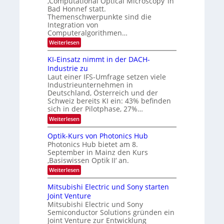
‚Computational Optical Microscopy‘ in
n
k
B
Bad Honnef statt.
s
t
i
m
Themenschwerpunkte sind die
e
l
Integration von
l
Computeralgorithmen…
d
d
v
:
Weiterlesen
e
8
t
e
6
s
KI-Einsatz nimmt in der DACH-
r
9
t
Industrie zu
.
a
a
Laut einer IFS-Umfrage setzen viele
W
r
r
Industrieunternehmen in
E
k
b
-
e
Deutschland, Österreich und der
H
s
e
Schweiz bereits KI ein: 43% befinden
e
W
sich in der Pilotphase, 27%…
i
r
a
t
:
Weiterlesen
a
c
K
e
h
u
I
u
s
Optik-Kurs von Photonics Hub
n
-
s
t
Photonics Hub bietet am 8.
E
g
-
u
September in Mainz den Kurs
i
S
m
s
‚Basiswissen Optik II‘ an.
n
e
i
-
s
m
m
:
Weiterlesen
a
T
i
e
O
t
n
r
p
r
Mitsubishi Electric und Sony starten
z
a
s
t
e
Joint Venture
n
r
t
i
i
Mitsubishi Electric und Sony
n
e
k
m
n
Semiconductor Solutions gründen ein
-
d
m
H
K
Joint Venture zur Entwicklung
s
t