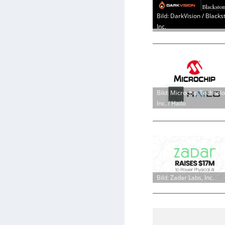
Bild: DarkVision / Blacks
Inc.
Bild: Microchip Technol
Inc. / Hailo
Bild: Zadar Labs, Inc.