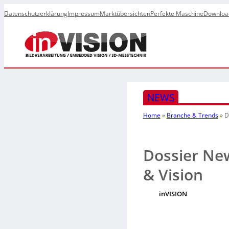
Datenschutzerklärung
Impressum
Marktübersichten
Perfekte Maschine
Downloa
NEWS
Home
»
Branche & Trends
»
D
Dossier Ne
& Vision
inVISION