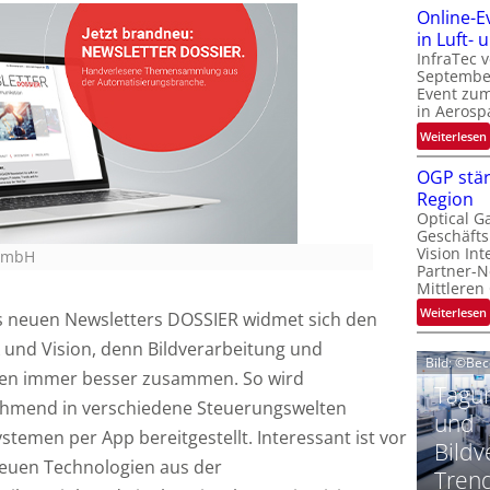
Online-E
t
‚
in Luft-
InfraTec 
September
Event zu
in Aerosp
t
:
Weiterlesen
i
OGP stär
Region
l
Optical G
i
Geschäfts
l
t
Vision Int
 GmbH
Partner-N
i
-
Mittleren
l
:
Weiterlesen
es neuen Newsletters DOSSIER widmet sich den
i
und Vision, denn Bildverarbeitung und
Bild: ©Be
en immer besser zusammen. So wird
t
Tagun
i
ehmend in verschiedene Steuerungswelten
‘
t
und
ystemen per App bereitgestellt. Interessant ist vor
Bildv
neuen Technologien aus der
t
Tren