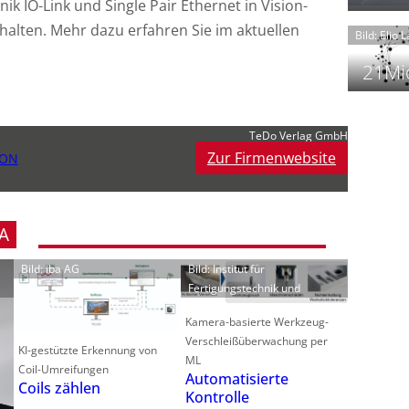
k IO-Link und Single Pair Ethernet in Vision-
t
lten. Mehr dazu erfahren Sie im aktuellen
Bild: Elio 
21Mio
TeDo Verlag GmbH
f
i
Zur Firmenwebsite
i
ION
i
A
-
f
Bild: iba AG
Bild: Institut für
t
Fertigungstechnik und
-
i
Kamera-basierte Werkzeug-
Verschleißüberwachung per
KI-gestützte Erkennung von
ML
Coil-Umreifungen
Automatisierte
Coils zählen
Kontrolle