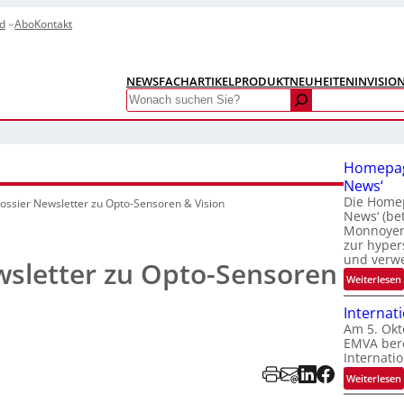
d
Abo
Kontakt
NEWS
FACHARTIKEL
PRODUKTNEUHEITEN
INVISIO
Search
Homepag
News‘
Die Homep
ossier Newsletter zu Opto-Sensoren & Vision
News‘ (be
Monnoyer)
zur hyper
und verw
wsletter zu Opto-Sensoren
:
Weiterlesen
Internat
Am 5. Okt
EMVA bere
Internatio
:
Weiterlesen
I