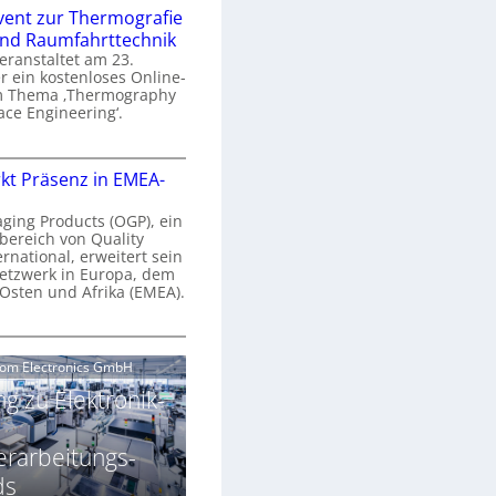
n
e
vent zur Thermografie
 und Raumfahrttechnik
e
H
veranstaltet am 23.
r
 ein kostenloses Online-
y
m Thema ‚Thermography
n
p
ace Engineering‘.
a
e
r
O
s
kt Präsenz in EMEA-
o
n
p
n
e
aging Products (OGP), ein
a
c
bereich von Quality
n
ernational, erweitert sein
V
e
r
etzwerk in Europa, dem
a
 Osten und Afrika (EMEA).
s
E
v
N
O
o
e
e
G
com Electronics GmbH
n
n
w
P
N
g zu Elektronik-
s
s
z
g
u
ä
erarbeitungs-
h
r
r
T
ds
k
2
h