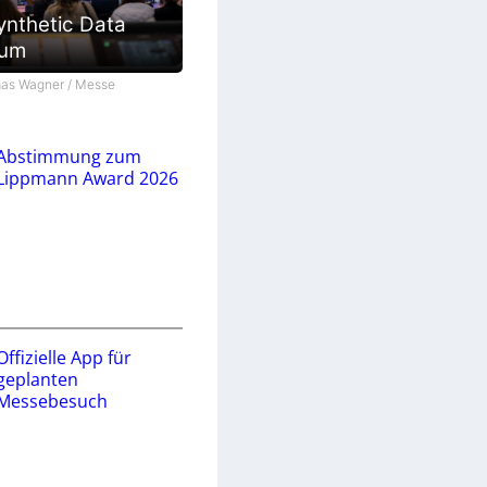
ynthetic Data
ium
as Wagner / Messe
Abstimmung zum
Lippmann Award 2026
Offizielle App für
geplanten
Messebesuch