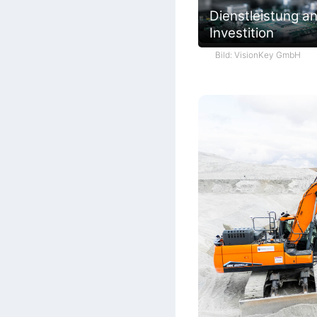
Dienstleistung an
Investition
Bild: VisionKey GmbH