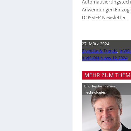
Automatisierungstechni
Anwendungen Einzug ha
DOSSIER Newsletter.
27. März 2024
Branche & Trends
,
inVIS
inVISION News 12 2024
MEHR ZUM THEM
Bild: Restar Framos
Technologies