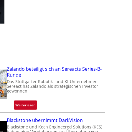
f
t
t
t
i
Zalando beteiligt sich an Sereacts Series-B-
Runde
Das Stuttgarter Robotik- und KI-Unternehmen
Sereact hat Zalando als strategischen Investor
gewonnen.
:
Weiterlesen
Z
a
Blackstone übernimmt DarkVision
l
Blackstone und Koch Engineered Solutions (KES)
a
haben eine Vereinbarung zur Übernahme von