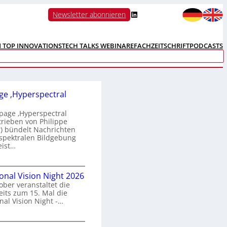
LinkedIn
Newsletter abonnieren
N TOP INNOVATIONS
TECH TALKS WEBINARE
FACHZEITSCHRIFT
PODCASTS
e ‚Hyperspectral
age ‚Hyperspectral
trieben von Philippe
 bündelt Nachrichten
spektralen Bildgebung
eist…
H
ional Vision Night 2026
o
ober veranstaltet die
m
its zum 15. Mal die
e
nal Vision Night -…
p
a
g