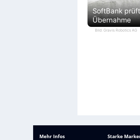
SoftBank prüf
Übernahme
Bild: Gravis Robotics AG
Mehr Infos
Starke Marken