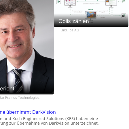
Coils zählen
Bild: iba AG
ericht
star Framos Technologies
one übernimmt DarkVision
e und Koch Engineered Solutions (KES) haben eine
rung zur Übernahme von DarkVision unterzeichnet.