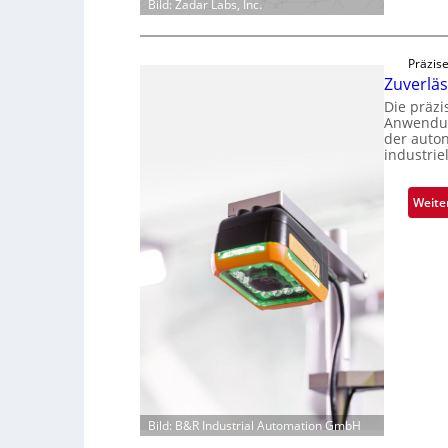
Bild: Zadar Labs, Inc.
Präzise
Zuverlä
Die präz
Anwendun
der auto
industrie
Weite
Bild: B&R Industrial Automation GmbH