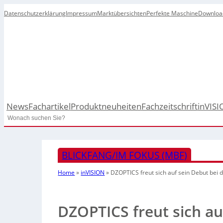
Datenschutzerklärung
Impressum
Marktübersichten
Perfekte Maschine
Downloa
News
Fachartikel
Produktneuheiten
Fachzeitschrift
inVISI
Search
BLICKFANG/IM FOKUS (MBF)
Home
»
inVISION
»
DZOPTICS freut sich auf sein Debut bei 
DZOPTICS freut sich au