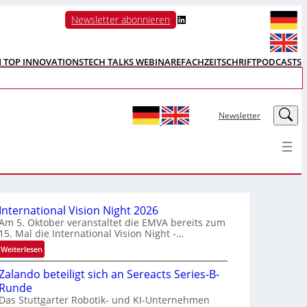
LinkedIn
Newsletter abonnieren
N TOP INNOVATIONS
TECH TALKS WEBINARE
FACHZEITSCHRIFT
PODCASTS
LinkedIn
Newsletter
International Vision Night 2026
Am 5. Oktober veranstaltet die EMVA bereits zum
15. Mal die International Vision Night -…
:
Weiterlesen
I
Zalando beteiligt sich an Sereacts Series-B-
n
Runde
t
Das Stuttgarter Robotik- und KI-Unternehmen
e