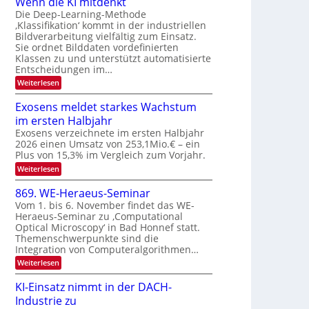
Wenn die KI mitdenkt
a
T
n
Die Deep-Learning-Methode
u
‚Klassifikation‘ kommt in der industriellen
e
g
f
Bildverarbeitung vielfältig zum Einsatz.
c
z
d
Sie ordnet Bilddaten vordefinierten
h
u
Klassen zu und unterstützt automatisierte
e
T
E
Entscheidungen im…
r
a
l
:
Weiterlesen
V
l
e
W
I
e
k
k
Exosens meldet starkes Wachstum
S
n
s
t
im ersten Halbjahr
n
I
r
d
Exosens verzeichnete im ersten Halbjahr
O
i
2026 einen Umsatz von 253,1Mio.€ – ein
o
e
N
Plus von 15,3% im Vergleich zum Vorjahr.
n
K
2
:
Weiterlesen
I
i
0
E
m
k
x
i
2
869. WE-Heraeus-Seminar
-
o
t
6
Vom 1. bis 6. November findet das WE-
s
d
u
Heraeus-Seminar zu ‚Computational
e
e
n
Optical Microscopy‘ in Bad Honnef statt.
n
n
d
s
k
Themenschwerpunkte sind die
m
t
Integration von Computeralgorithmen…
B
e
i
:
Weiterlesen
l
8
d
l
6
e
KI-Einsatz nimmt in der DACH-
d
9
t
Industrie zu
v
.
s