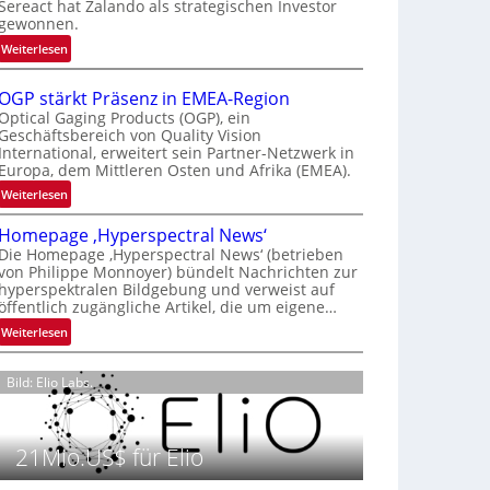
Sereact hat Zalando als strategischen Investor
r
gewonnen.
n
:
Weiterlesen
a
Z
t
a
i
OGP stärkt Präsenz in EMEA-Region
l
o
Optical Gaging Products (OGP), ein
a
Geschäftsbereich von Quality Vision
n
International, erweitert sein Partner-Netzwerk in
n
a
Europa, dem Mittleren Osten und Afrika (EMEA).
d
l
o
:
Weiterlesen
V
b
O
i
Homepage ‚Hyperspectral News‘
e
G
s
Die Homepage ‚Hyperspectral News‘ (betrieben
t
P
i
von Philippe Monnoyer) bündelt Nachrichten zur
e
s
o
hyperspektralen Bildgebung und verweist auf
i
t
n
öffentlich zugängliche Artikel, die um eigene…
l
ä
N
:
Weiterlesen
i
r
i
H
g
k
g
o
t
t
Bild: Elio Labs.
h
m
s
P
t
e
i
r
2
p
c
ä
0
21Mio.US$ für Elio
a
h
s
2
g
a
e
6