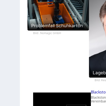
Problemfall Schuhkarton
Bild: .Nomagic GmbH
Lageb
Bild: Re
Blackst
Blackston
Vereinba