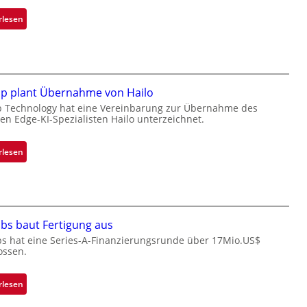
:
rlesen
B
l
a
c
k
ip plant Übernahme von Hailo
s
p Technology hat eine Vereinbarung zur Übernahme des
hen Edge-KI-Spezialisten Hailo unterzeichnet.
t
o
n
:
rlesen
e
M
ü
i
b
c
e
r
r
bs baut Fertigung aus
o
n
c
bs hat eine Series-A-Finanzierungsrunde über 17Mio.US$
i
ossen.
h
m
i
m
p
:
rlesen
t
p
Z
D