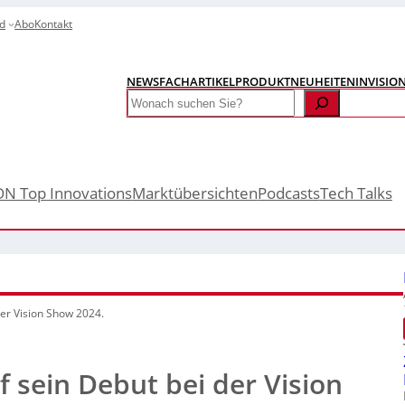
d
Abo
Kontakt
NEWS
FACHARTIKEL
PRODUKTNEUHEITEN
INVISIO
Search
ON Top Innovations
Marktübersichten
Podcasts
Tech Talks
der Vision Show 2024.
f sein Debut bei der Vision