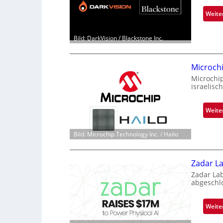
Weite
Bild: DarkVision / Blackstone Inc.
Microch
Microchi
israelisc
Weite
Bild: Microchip Technology Inc. / Hailo
Zadar La
Zadar La
abgeschl
Weite