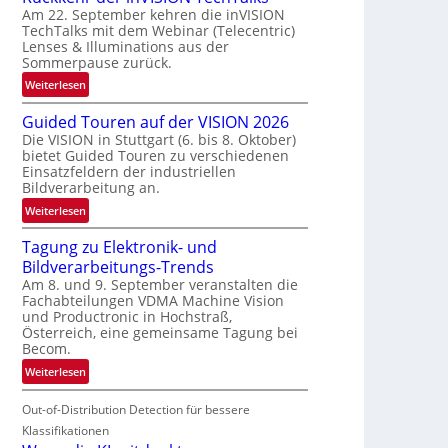
Am 22. September kehren die inVISION
b
TechTalks mit dem Webinar (Telecentric)
e
Lenses & Illuminations aus der
g
Sommerpause zurück.
r
:
Weiterlesen
e
R
n
Guided Touren auf der VISION 2026
ü
z
Die VISION in Stuttgart (6. bis 8. Oktober)
c
t
bietet Guided Touren zu verschiedenen
k
e
Einsatzfeldern der industriellen
k
Bildverarbeitung an.
M
e
ö
:
Weiterlesen
h
g
G
r
l
Tagung zu Elektronik- und
u
d
i
Bildverarbeitungs-Trends
i
e
c
Am 8. und 9. September veranstalten die
d
r
Fachabteilungen VDMA Machine Vision
h
e
i
und Productronic in Hochstraß,
k
d
n
Österreich, eine gemeinsame Tagung bei
e
T
Becom.
V
i
o
I
:
Weiterlesen
t
u
S
T
e
r
I
Out-of-Distribution Detection für bessere
a
n
e
O
g
Klassifikationen
n
N
u