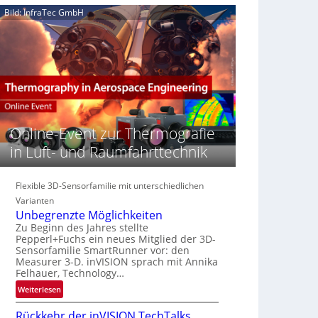
e
n
n
Bild: InfraTec GmbH
‚
S
z
H
e
i
y
r
n
p
e
E
e
a
M
r
c
E
s
t
A
p
s
-
e
Online-Event zur Thermografie
S
R
c
e
e
in Luft- und Raumfahrttechnik
t
r
g
r
i
i
a
e
Flexible 3D-Sensorfamilie mit unterschiedlichen
o
l
s
n
Varianten
N
-
Unbegrenzte Möglichkeiten
e
B
Zu Beginn des Jahres stellte
w
Pepperl+Fuchs ein neues Mitglied der 3D-
-
s
Sensorfamilie SmartRunner vor: den
R
Measurer 3-D. inVISION sprach mit Annika
‘
u
Felhauer, Technology…
n
:
Weiterlesen
d
U
e
Rückkehr der inVISION TechTalks
n