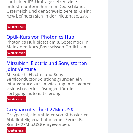
W
Laut einer IFS-Umfrage setzen viele
t
e
E
a
Industrieunternehmen in Deutschland,
r
-
r
Österreich und der Schweiz bereits KI ein:
H
a
k
43% befinden sich in der Pilotphase, 27%
e
e
r
…
r
s
b
a
:
Weiterlesen
W
e
e
K
a
u
I
c
i
Optik-Kurs von Photonics Hub
s
-
h
t
Photonics Hub bietet am 8. September in
-
E
s
S
Mainz den Kurs ‚Basiswissen Optik II‘ an.
i
u
t
e
n
u
:
Weiterlesen
n
m
s
m
O
g
i
a
i
p
Mitsubishi Electric und Sony starten
n
t
m
s
t
a
z
Joint Venture
e
i
-
r
n
r
k
Mitsubishi Electric und Sony
T
i
s
-
Semiconductor Solutions gründen ein
m
t
r
K
Joint Venture zur Entwicklung intelligenter
m
e
u
e
visionsbasierter Lösungen für die
t
n
r
n
i
Fertigungsautomatisierung.
H
s
n
a
d
v
:
Weiterlesen
d
l
o
M
s
e
b
n
i
Greyparrot sichert 27Mio.US$
r
j
P
t
D
a
Greyparrot, ein Anbieter von KI-basierter
h
s
A
h
o
Abfallintelligenz, hat in einer Series-B-
u
C
r
t
Runde 27Mio.US$ eingeworben.
b
H
o
i
:
-
Weiterlesen
n
s