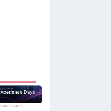
 Xperience Days
tec GmbH & Co. KG