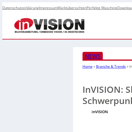
Datenschutzerklärung
Impressum
Marktübersichten
Perfekte Maschine
Downloa
NEWS
Home
»
Branche & Trends
»
I
InVISION: 
Schwerpun
inVISION