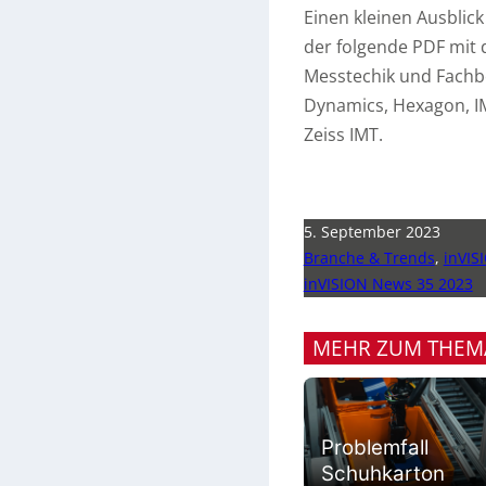
Einen kleinen Ausblic
der folgende PDF mit
Messtechik und Fachb
Dynamics, Hexagon, IM
Zeiss IMT.
5. September 2023
Branche & Trends
,
inVIS
inVISION News 35 2023
MEHR ZUM THEM
Problemfall
Schuhkarton