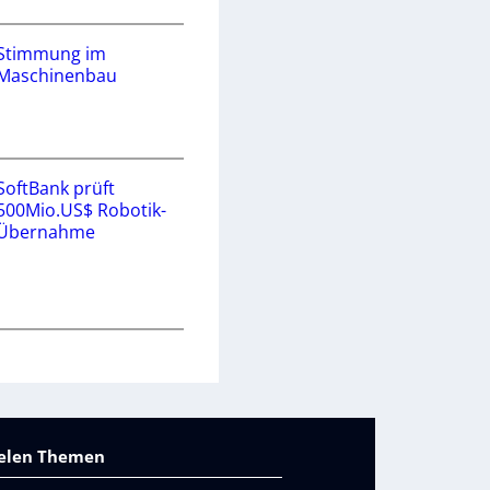
Stimmung im
Maschinenbau
SoftBank prüft
500Mio.US$ Robotik-
Übernahme
vielen Themen