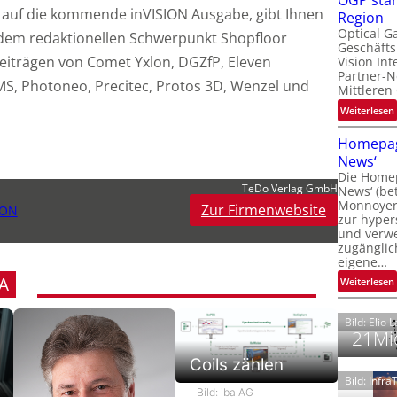
OGP stär
l
k auf die kommende inVISION Ausgabe, gibt Ihnen
Region
Optical G
 dem redaktionellen Schwerpunkt Shopfloor
Geschäfts
l
eiträgen von Comet Yxlon, DGZfP, Eleven
Vision Int
Partner-N
S, Photoneo, Precitec, Protos 3D, Wenzel und
i
Mittleren
:
Weiterlesen
i
t
Homepag
News‘
i
Die Homep
l
i
TeDo Verlag GmbH
News‘ (be
t
i
Monnoyer)
Zur Firmenwebsite
ION
zur hyper
t
und verwei
t
zugänglic
eigene…
t
i
A
:
Weiterlesen
Bild: Elio 
21Mio
Coils zählen
Bild: Infr
Bild: iba AG
i