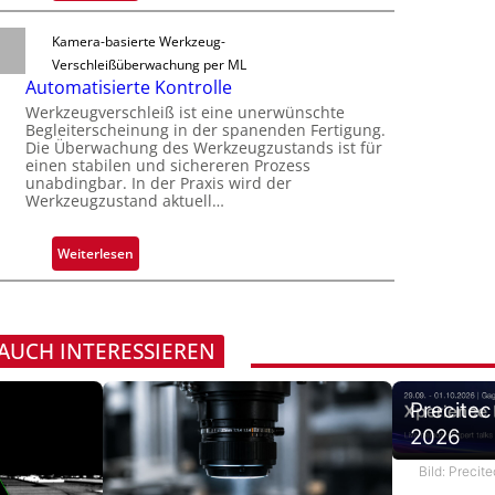
Z
a
F
o
u
h
Kamera-basierte Werkzeug-
e
n
v
m
Verschleißüberwachung per ML
r
e
e
Automatisierte Kontrolle
t
r
v
Werkzeugverschleiß ist eine unerwünschte
i
l
o
Begleiterscheinung in der spanenden Fertigung.
g
ä
Die Überwachung des Werkzeugzustands ist für
n
u
einen stabilen und sichereren Prozess
s
H
unabdingbar. In der Praxis wird der
n
s
a
Werkzeugzustand aktuell…
g
i
i
a
g
l
u
:
Weiterlesen
e
o
s
A
D
u
r
t
u
o
 AUCH INTERESSIEREN
c
m
k
a
m
Precitec
t
a
2026
i
r
s
k
Bild: Preci
i
e