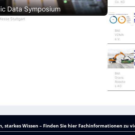
Co. KG
tic Data Symposium
esse Stuttgart
Bild:
VDMA
e.V.
Bild:
Gravis
Robotic
s AG
, starkes Wissen – Finden Sie hier Fachinformationen zu 