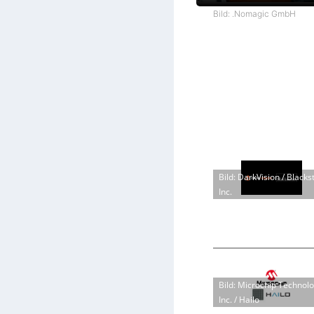
Bild: .Nomagic GmbH
Bild: DarkVision / Blacks
Inc.
Bild: Microchip Technol
Inc. / Hailo