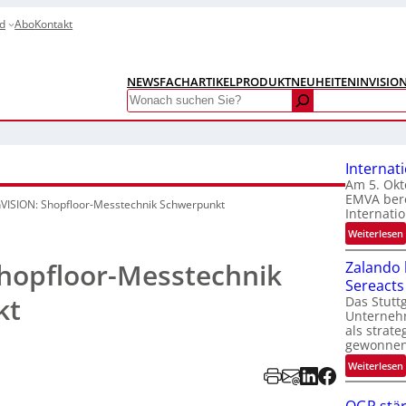
d
Abo
Kontakt
NEWS
FACHARTIKEL
PRODUKTNEUHEITEN
INVISIO
Search
Internat
Am 5. Okt
EMVA bere
nVISION: Shopfloor-Messtechnik Schwerpunkt
Internatio
:
Weiterlesen
I
Shopfloor-Messtechnik
Zalando b
Sereacts
t
kt
Das Stuttg
Unterneh
als strate
gewonnen
:
Weiterlesen
t
i