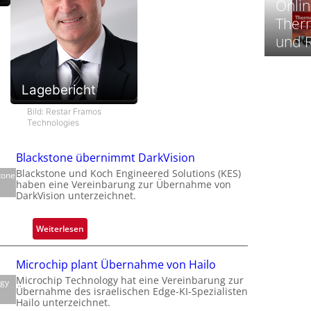
Onlin
Therm
‚
und 
t
-
Lagebericht
i
Bild: Restar Framos
Technologies
i
-
Blackstone übernimmt DarkVision
t
-
Blackstone und Koch Engineered Solutions (KES)
tone
haben eine Vereinbarung zur Übernahme von
DarkVision unterzeichnet.
l
:
Weiterlesen
B
l
Microchip plant Übernahme von Hailo
‘
a
Microchip Technology hat eine Vereinbarung zur
ogy
c
Übernahme des israelischen Edge-KI-Spezialisten
k
Hailo unterzeichnet.