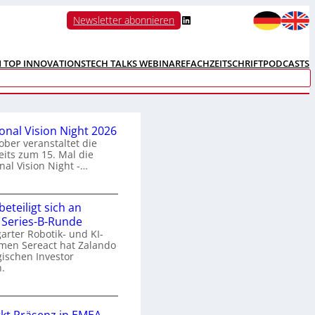
LinkedIn
Newsletter abonnieren
N TOP INNOVATIONS
TECH TALKS WEBINARE
FACHZEITSCHRIFT
PODCASTS
ional Vision Night 2026
ober veranstaltet die
its zum 15. Mal die
nal Vision Night -…
eteiligt sich an
n
 Series-B-Runde
arter Robotik- und KI-
e
men Sereact hat Zalando
r
gischen Investor
n
.
a
Z
a
o