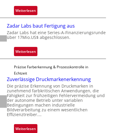
s
t
:
Weiterlesen
o
M
n
i
Zadar Labs baut Fertigung aus
e
c
Zadar Labs hat eine Series-A-Finanzierungsrunde
ü
r
über 17Mio.US$ abgeschlossen.
b
o
e
c
:
Weiterlesen
r
h
Z
n
i
a
i
p
Präzise Farberkennung & Prozesskontrolle in
d
m
p
Echtzeit
a
m
Zuverlässige Druckmarkenerkennung
l
r
t
a
Die präzise Erkennung von Druckmarken in
L
D
zunehmend farbkritischen Anwendungen, die
n
a
Fähigkeit zur frühzeitigen Fehlervermeidung und
a
t
der autonome Betrieb unter variablen
b
r
Ü
Bedingungen machen industrielle
s
k
Bildverarbeitung zu einem wesentlichen
b
b
Effizienztreiber.…
V
e
a
i
r
u
s
:
Weiterlesen
n
t
i