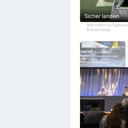
Sicher landen
Bild: Institut für Flugführ
Braunschweig