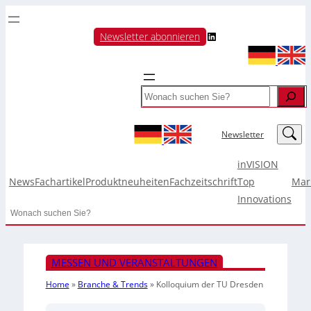
LinkedIn
Newsletter abonnieren
Search
LinkedIn
Newsletter
inVISION
News
Fachartikel
Produktneuheiten
Fachzeitschrift
Top
Mar
Innovations
Search
MESSEN UND VERANSTALTUNGEN
Home
»
Branche & Trends
»
Kolloquium der TU Dresden