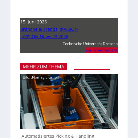
15. Juni 2026
Branche & Trends
,
inVISION
inVISION News 23 2026
Technische Universität Dresden
Zur Firmenwebsite
MEHR ZUM THEMA
Bild: .Nomagic GmbH
Automatisiertes Picking & Handling