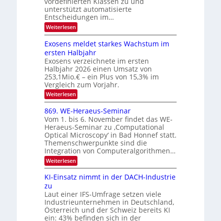
vordefinierten Klassen zu und
e
E
unterstützt automatisierte
T
r
Entscheidungen im…
l
a
V
e
:
Weiterlesen
l
I
W
k
k
e
S
Exosens meldet starkes Wachstum im
t
s
n
I
ersten Halbjahr
r
n
Exosens verzeichnete im ersten
O
d
o
Halbjahr 2026 einen Umsatz von
i
N
n
e
253,1Mio.€ – ein Plus von 15,3% im
2
K
i
Vergleich zum Vorjahr.
I
0
k
:
Weiterlesen
m
2
E
-
i
6
x
t
869. WE-Heraeus-Seminar
u
o
d
Vom 1. bis 6. November findet das WE-
n
s
e
Heraeus-Seminar zu ‚Computational
e
d
n
Optical Microscopy‘ in Bad Honnef statt.
n
k
B
Themenschwerpunkte sind die
s
t
i
m
Integration von Computeralgorithmen…
e
l
:
Weiterlesen
l
d
8
d
6
v
KI-Einsatz nimmt in der DACH-Industrie
e
9
t
zu
e
.
s
Laut einer IFS-Umfrage setzen viele
r
W
t
Industrieunternehmen in Deutschland,
E
a
a
-
Österreich und der Schweiz bereits KI
r
r
H
ein: 43% befinden sich in der
k