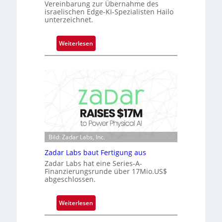
Vereinbarung zur Übernahme des
e
israelischen Edge-KI-Spezialisten Hailo
r
unterzeichnet.
n
i
:
Weiterlesen
m
M
m
i
t
c
D
r
a
o
r
c
k
h
V
i
i
p
Bild: Zadar Labs, Inc.
s
p
i
Zadar Labs baut Fertigung aus
l
o
Zadar Labs hat eine Series-A-
a
Finanzierungsrunde über 17Mio.US$
n
n
abgeschlossen.
t
Ü
:
Weiterlesen
b
Z
e