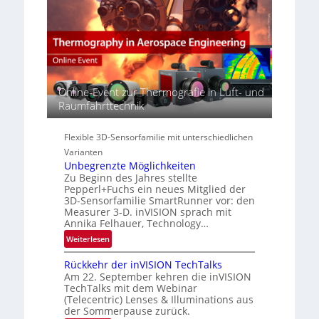
p
c
M
e
t
E
r
s
A
s
S
-
p
e
R
e
r
e
c
Online-Event zur Thermografie in Luft- und
i
g
t
Raumfahrttechnik
e
i
r
s
o
a
-
n
Flexible 3D-Sensorfamilie mit unterschiedlichen
l
B
Varianten
N
-
Unbegrenzte Möglichkeiten
e
R
Zu Beginn des Jahres stellte
w
u
Pepperl+Fuchs ein neues Mitglied der
s
3D-Sensorfamilie SmartRunner vor: den
n
‘
Measurer 3-D. inVISION sprach mit
d
Annika Felhauer, Technology…
e
:
Weiterlesen
U
Rückkehr der inVISION TechTalks
n
Am 22. September kehren die inVISION
b
TechTalks mit dem Webinar
e
(Telecentric) Lenses & Illuminations aus
g
der Sommerpause zurück.