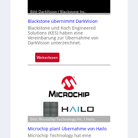
Bild: DarkVision / Blackstone Inc.
Blackstone übernimmt DarkVision
Blackstone und Koch Engineered
Solutions (KES) haben eine
Vereinbarung zur Übernahme von
DarkVision unterzeichnet.
:
Weiterlesen
B
l
a
c
k
s
t
o
n
Bild: Microchip Technology Inc. / Hailo
e
ü
Microchip plant Übernahme von Hailo
b
Microchip Technology hat eine