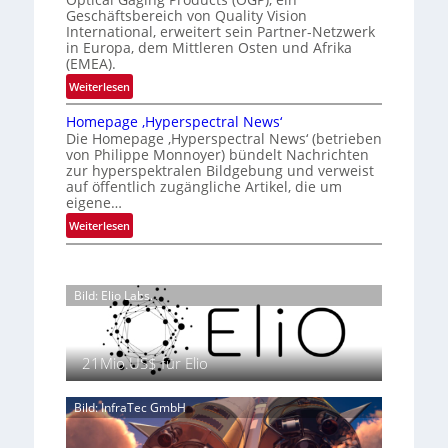
a
g
K
n
Geschäftsbereich von Quality Vision
n
International, erweitert sein Partner-Netzwerk
a
o
d
in Europa, dem Mittleren Osten und Afrika
l
n
(EMEA).
o
V
t
b
:
Weiterlesen
i
r
e
O
s
o
t
Homepage ‚Hyperspectral News‘
G
i
Die Homepage ‚Hyperspectral News‘ (betrieben
e
l
P
o
von Philippe Monnoyer) bündelt Nachrichten
i
l
s
n
zur hyperspektralen Bildgebung und verweist
l
t
e
N
auf öffentlich zugängliche Artikel, die um
i
ä
eigene…
i
g
r
g
:
Weiterlesen
t
k
h
H
s
t
t
o
i
P
2
m
c
r
Bild: Elio Labs.
0
e
h
ä
2
p
a
s
6
a
n
e
g
21Mio.US$ für Elio
S
n
e
e
z
‚
r
Bild: InfraTec GmbH
i
H
e
n
y
a
E