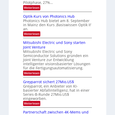
e
b
e
Pilotphase, 27%…
r
s
e
:
Weiterlesen
a
W
i
K
e
a
I
u
t
Optik-Kurs von Photonics Hub
c
-
s
h
Photonics Hub bietet am 8. September
u
E
-
s
in Mainz den Kurs ‚Basiswissen Optik II‘
n
i
S
t
an.
n
e
g
u
s
m
:
Weiterlesen
m
s
a
i
O
i
t
-
n
p
m
Mitsubishi Electric und Sony starten
z
a
t
T
e
Joint Venture
n
r
i
r
r
i
Mitsubishi Electric und Sony
k
s
m
e
Semiconductor Solutions gründen ein
-
t
m
K
Joint Venture zur Entwicklung
n
e
t
u
n
intelligenter visionsbasierter Lösungen
d
i
r
H
für die Fertigungsautomatisierung.
n
s
s
a
d
:
Weiterlesen
v
l
e
M
o
b
r
i
n
j
Greyparrot sichert 27Mio.US$
D
t
P
a
Greyparrot, ein Anbieter von KI-
A
s
h
h
basierter Abfallintelligenz, hat in einer
C
u
o
r
H
Series-B-Runde 27Mio.US$
b
t
-
eingeworben.
i
o
I
s
n
:
Weiterlesen
n
h
i
G
d
i
c
r
Partnerschaft zwischen 4K-Mems und
u
E
s
e