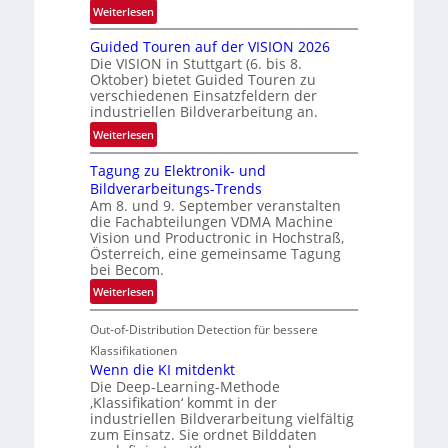
r
:
Weiterlesen
e
R
n
Guided Touren auf der VISION 2026
ü
z
Die VISION in Stuttgart (6. bis 8.
c
t
Oktober) bietet Guided Touren zu
k
verschiedenen Einsatzfeldern der
e
k
industriellen Bildverarbeitung an.
M
e
:
ö
Weiterlesen
h
G
g
r
Tagung zu Elektronik- und
u
l
d
Bildverarbeitungs-Trends
i
i
e
Am 8. und 9. September veranstalten
d
c
r
die Fachabteilungen VDMA Machine
e
h
Vision und Productronic in Hochstraß,
i
d
k
Österreich, eine gemeinsame Tagung
n
T
e
bei Becom.
V
o
i
:
Weiterlesen
I
u
t
T
S
r
e
Out-of-Distribution Detection für bessere
a
I
e
n
g
Klassifikationen
O
n
u
Wenn die KI mitdenkt
N
a
Die Deep-Learning-Methode
n
T
u
‚Klassifikation‘ kommt in der
g
e
industriellen Bildverarbeitung vielfältig
f
z
c
zum Einsatz. Sie ordnet Bilddaten
d
u
h