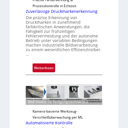
u
Prozesskontrolle in Echtzeit
s
Zuverlässige Druckmarkenerkennung
Die präzise Erkennung von
Druckmarken in zunehmend
farbkritischen Anwendungen, die
Fähigkeit zur frühzeitigen
Fehlervermeidung und der autonome
Betrieb unter variablen Bedingungen
machen industrielle Bildverarbeitung
zu einem wesentlichen Effizienztreiber.
…
:
Weiterlesen
Z
u
v
e
r
Bild: Institut für Fertigungstechnik und
l
ä
Kamera-basierte Werkzeug-
s
Verschleißüberwachung per ML
s
Automatisierte Kontrolle
i