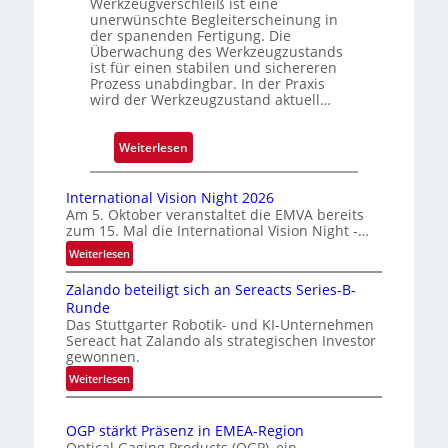
Werkzeugverschleiß ist eine
unerwünschte Begleiterscheinung in
g
der spanenden Fertigung. Die
e
Überwachung des Werkzeugzustands
D
ist für einen stabilen und sichereren
r
Prozess unabdingbar. In der Praxis
wird der Werkzeugzustand aktuell…
u
c
k
:
Weiterlesen
m
A
a
u
International Vision Night 2026
r
t
Am 5. Oktober veranstaltet die EMVA bereits
k
zum 15. Mal die International Vision Night -…
o
e
m
:
Weiterlesen
n
I
a
Zalando beteiligt sich an Sereacts Series-B-
n
e
t
Runde
t
r
i
Das Stuttgarter Robotik- und KI-Unternehmen
e
k
s
Sereact hat Zalando als strategischen Investor
r
gewonnen.
e
i
n
n
e
:
Weiterlesen
a
n
Z
r
t
a
u
t
i
OGP stärkt Präsenz in EMEA-Region
l
n
e
o
Optical Gaging Products (OGP), ein