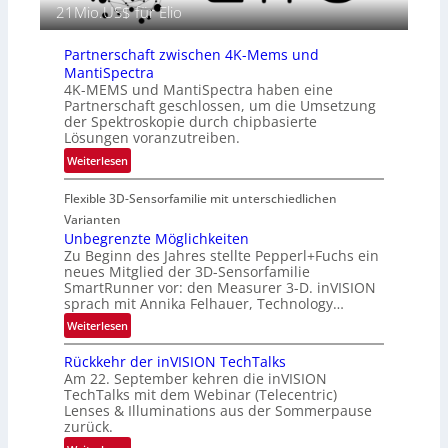
i
21Mio.US$ für Elio
M
e
E
i
A
Partnerschaft zwischen 4K-Mems und
n
-
MantiSpectra
L
R
4K-MEMS und MantiSpectra haben eine
u
Partnerschaft geschlossen, um die Umsetzung
e
f
der Spektroskopie durch chipbasierte
g
t
Lösungen voranzutreiben.
i
-
:
Weiterlesen
o
u
P
n
n
Flexible 3D-Sensorfamilie mit unterschiedlichen
a
d
r
Varianten
R
t
Unbegrenzte Möglichkeiten
a
Zu Beginn des Jahres stellte Pepperl+Fuchs ein
n
u
neues Mitglied der 3D-Sensorfamilie
e
SmartRunner vor: den Measurer 3-D. inVISION
m
r
sprach mit Annika Felhauer, Technology…
f
s
a
:
Weiterlesen
c
h
U
h
Rückkehr der inVISION TechTalks
r
n
a
Am 22. September kehren die inVISION
t
b
f
TechTalks mit dem Webinar (Telecentric)
t
e
t
Lenses & Illuminations aus der Sommerpause
e
g
zurück.
z
c
r
w