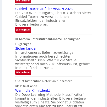
:
Weiterlesen
h
e
i
R
n
n
s
Guided Touren auf der VISION 2026
ü
i
z
Die VISION in Stuttgart (6. bis 8. Oktober) bietet
c
c
k
t
Guided Touren zu verschiedenen
h
k
Einsatzfeldern der industriellen
e
e
k
Bildverarbeitung an.
M
n
e
:
ö
Weiterlesen
4
h
G
g
K
r
IR-Kamera unterstützt autonome Landung von
u
l
-
d
i
i
Flugzeugen
M
e
d
c
Sicher landen
e
r
Infrarotkameras liefern zuverlässige
e
h
m
i
Informationen auch bei schlechten
d
k
s
n
Sichtverhältnissen. Was für die Straße
T
e
u
weitestgehend noch Zukunftsmusik ist, gehört
V
o
i
in der Luft schon zum…
n
I
u
t
d
:
Weiterlesen
S
r
e
S
M
I
i
e
n
Out-of-Distribution Detection für bessere
a
O
c
n
n
h
Klassifikationen
N
a
e
t
Wenn die KI mitdenkt
T
r
u
Die Deep-Learning-Methode ‚Klassifikation‘
i
e
l
f
kommt in der industriellen Bildverarbeitung
a
S
c
vielfältig zum Einsatz. Sie ordnet Bilddaten
d
n
p
h
vordefinierten Klassen zu und unterstützt
d
e