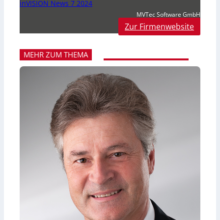
inVISION News 7 2024
MVTec Software GmbH
Zur Firmenwebsite
MEHR ZUM THEMA