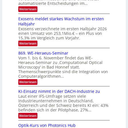
e
e
T
automatisierte Entscheidungen im…
r
n
c
a
:
Weiterlesen
V
t
W
l
I
e
r
Exosens meldet starkes Wachstum im ersten
k
n
S
a
Halbjahr
s
n
I
Exosens verzeichnete im ersten Halbjahr 2026
d
O
einen Umsatz von 253,1Mio.€ – ein Plus von
i
e
15,3% im Vergleich zum Vorjahr.
N
K
2
:
Weiterlesen
I
E
0
m
x
869. WE-Heraeus-Seminar
i
2
o
t
Vom 1. bis 6. November findet das WE-
s
6
d
Heraeus-Seminar zu ‚Computational Optical
e
e
Microscopy‘ in Bad Honnef statt.
n
n
Themenschwerpunkte sind die Integration von
s
k
m
Computeralgorithmen…
t
e
:
Weiterlesen
l
8
d
6
KI-Einsatz nimmt in der DACH-Industrie zu
e
9
t
Laut einer IFS-Umfrage setzen viele
.
s
Industrieunternehmen in Deutschland,
W
t
Österreich und der Schweiz bereits KI ein: 43%
E
a
befinden sich in der Pilotphase, 27%…
-
r
H
k
:
Weiterlesen
e
e
K
r
s
I
Optik-Kurs von Photonics Hub
a
W
-