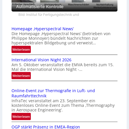
Automatisierte Kontrolle
Bild: Institut für Fertigungstechnik und
Homepage ‚Hyperspectral News‘
Die Homepage ‚Hyperspectral News‘ (betrieben von
Philippe Monnoyer) bündelt Nachrichten zur
hyperspektralen Bildgebung und verweist…
:
Weiterlesen
H
International Vision Night 2026
o
Am 5. Oktober veranstaltet die EMVA bereits zum 15.
m
Mal die International Vision Night -…
e
:
Weiterlesen
p
I
a
n
g
Online-Event zur Thermografie in Luft- und
t
e
Raumfahrttechnik
e
‚
InfraTec veranstaltet am 23. September ein
r
H
kostenloses Online-Event zum Thema ‚Thermography
n
y
in Aerospace Engineering‘.
a
p
:
Weiterlesen
t
e
O
i
r
OGP stärkt Präsenz in EMEA-Region
n