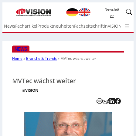
Newslett
Linked
er
News
Fachartikel
Produktneuheiten
Fachzeitschrift
inVISION Top I
NEWS
Home
»
Branche & Trends
»
MVTec wächst weiter
MVTec wächst weiter
inVISION