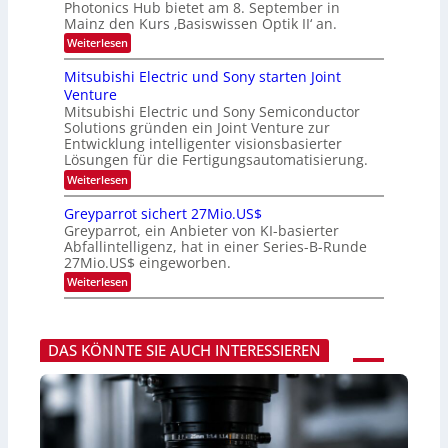
e
Photonics Hub bietet am 8. September in
a
E
u
Mainz den Kurs ‚Basiswissen Optik II‘ an.
c
i
s
h
n
:
Weiterlesen
-
s
s
O
S
t
a
p
Mitsubishi Electric und Sony starten Joint
e
u
t
t
m
Venture
m
z
i
i
i
n
Mitsubishi Electric und Sony Semiconductor
k
n
m
i
Solutions gründen ein Joint Venture zur
-
a
e
m
K
Entwicklung intelligenter visionsbasierter
r
r
m
u
Lösungen für die Fertigungsautomatisierung.
s
t
r
:
t
Weiterlesen
i
s
M
e
n
v
i
n
d
o
Greyparrot sichert 27Mio.US$
t
H
e
n
Greyparrot, ein Anbieter von KI-basierter
s
a
r
P
Abfallintelligenz, hat in einer Series-B-Runde
u
l
D
h
27Mio.US$ eingeworben.
b
b
A
o
i
j
C
t
:
Weiterlesen
s
a
H
o
G
h
h
-
n
r
i
r
I
i
e
E
n
c
y
l
DAS KÖNNTE SIE AUCH INTERESSIEREN
d
s
p
e
u
H
a
c
s
u
r
t
t
b
r
r
r
o
i
i
t
c
e
s
u
z