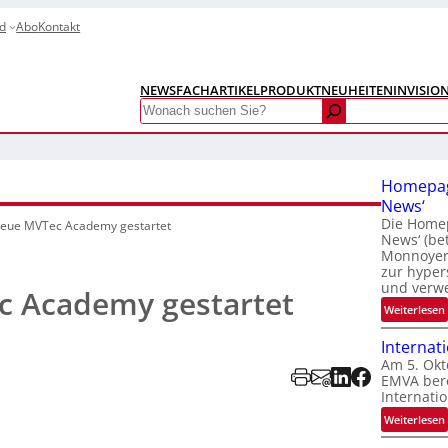
d
Abo
Kontakt
NEWS
FACHARTIKEL
PRODUKTNEUHEITEN
INVISIO
Search
Homepag
News‘
Die Homep
eue MVTec Academy gestartet
News‘ (be
Monnoyer)
zur hyper
und verw
 Academy gestartet
:
Weiterlesen
Internat
Am 5. Okt
EMVA bere
Internatio
:
Weiterlesen
I