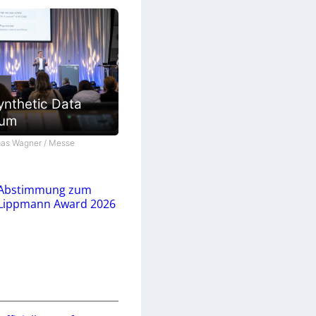
ynthetic Data
ium
as Wagner / Messe
Abstimmung zum
Lippmann Award 2026