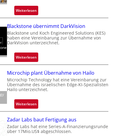
:
Weiterlesen
Z
a
Blackstone übernimmt DarkVision
l
Blackstone und Koch Engineered Solutions (KES)
a
haben eine Vereinbarung zur Übernahme von
n
DarkVision unterzeichnet.
tone
d
o
:
Weiterlesen
b
B
e
l
Microchip plant Übernahme von Hailo
t
a
Microchip Technology hat eine Vereinbarung zur
e
c
Übernahme des israelischen Edge-KI-Spezialisten
i
k
Hailo unterzeichnet.
l
ogy
s
i
t
:
Weiterlesen
g
o
M
t
n
i
s
Zadar Labs baut Fertigung aus
e
c
i
Zadar Labs hat eine Series-A-Finanzierungsrunde
ü
r
über 17Mio.US$ abgeschlossen.
c
b
o