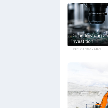
Dienstleistung an
Investition
Bild: VisionKey GmbH