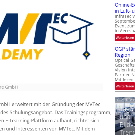
Online-E
t
‚
in Luft-
InfraTec 
September
Event zu
in Aerosp
t
:
Weiterlesen
i
OGP stär
Region
l
Optical G
i
Geschäfts
l
t
Vision Int
Partner-N
i
-
Mittleren
l
:
Weiterlesen
are GmbH
i
Bild: ©Be
mbH erweitert mit der Gründung der MVTec
t
Tagun
i
des Schulungsangebot. Das Trainingsprogramm,
‘
t
und
n E-Learning-Plattform aufbaut, richtet sich
Bildv
n und Interessenten von MVTec. Mit dem
t
Tren