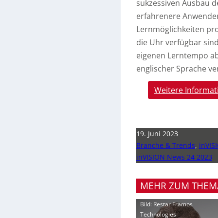
sukzessiven Ausbau d
erfahrenere Anwender
Lernmöglichkeiten prof
die Uhr verfügbar sind
eigenen Lerntempo abr
englischer Sprache ve
Weitere Informat
19. Juni 2023
Branche & Trends
,
inVIS
inVISION News 24 2023
MEHR ZUM THEM
Bild: Restar Framos
Technologies