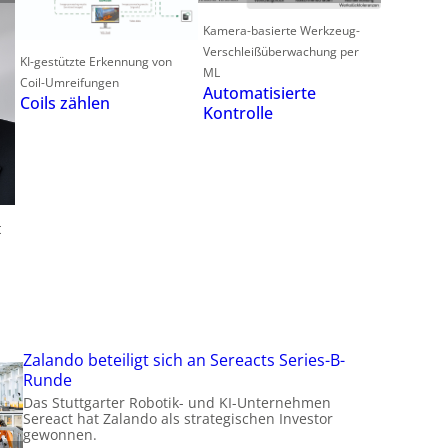
f
Kamera-basierte Werkzeug-
Verschleißüberwachung per
KI-gestützte Erkennung von
ML
Coil-Umreifungen
Automatisierte
Coils zählen
t
Kontrolle
t
i
t
Zalando beteiligt sich an Sereacts Series-B-
Runde
Das Stuttgarter Robotik- und KI-Unternehmen
Sereact hat Zalando als strategischen Investor
gewonnen.