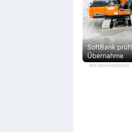
SoftBank prüf
Übernahme
Bild: Gravis Robotics AG