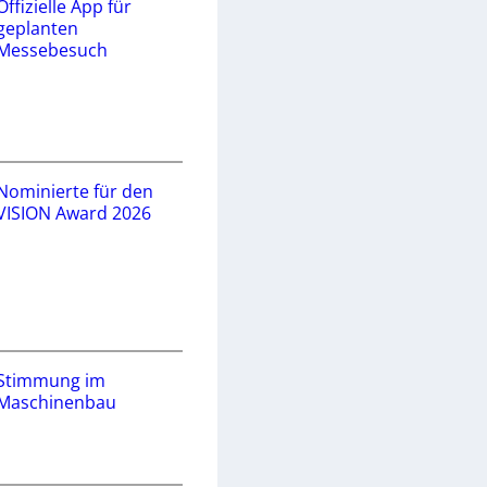
Offizielle App für
geplanten
Messebesuch
Nominierte für den
VISION Award 2026
Stimmung im
Maschinenbau