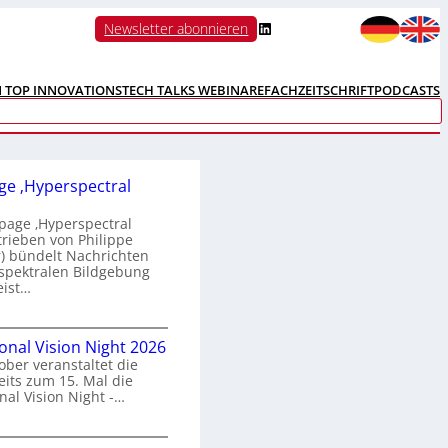
LinkedIn
Newsletter abonnieren
N TOP INNOVATIONS
TECH TALKS WEBINARE
FACHZEITSCHRIFT
PODCASTS
e ‚Hyperspectral
age ‚Hyperspectral
trieben von Philippe
 bündelt Nachrichten
spektralen Bildgebung
eist…
H
ional Vision Night 2026
o
ober veranstaltet die
m
its zum 15. Mal die
e
nal Vision Night -…
p
a
g