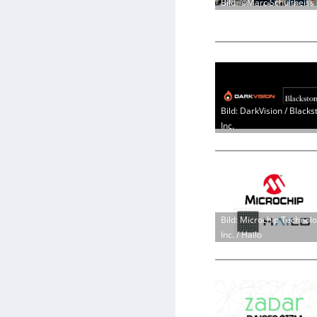
Bild: ©Marc Schultheiss
Bild: DarkVision / Blacks
Inc.
Bild: Microchip Technol
Inc. / Hailo