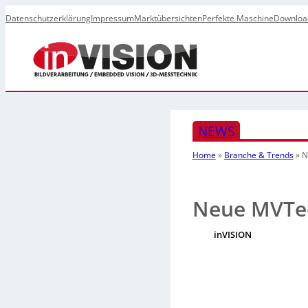
Datenschutzerklärung
Impressum
Marktübersichten
Perfekte Maschine
Downloa
NEWS
Home
»
Branche & Trends
»
N
Neue MVTec
inVISION