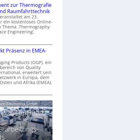
n
e
vent zur Thermografie
 und Raumfahrttechnik
e
H
veranstaltet am 23.
r
 ein kostenloses Online-
y
m Thema ‚Thermography
n
p
ace Engineering‘.
a
e
r
O
s
kt Präsenz in EMEA-
o
n
p
n
e
aging Products (OGP), ein
a
c
bereich von Quality
n
ernational, erweitert sein
V
e
r
etzwerk in Europa, dem
a
 Osten und Afrika (EMEA).
s
E
v
N
O
o
e
e
G
com Electronics GmbH
n
n
w
P
N
g zu Elektronik-
s
s
z
g
u
ä
erarbeitungs-
h
r
r
T
ds
k
2
h