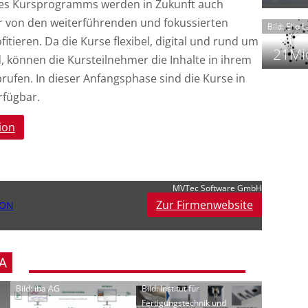
es Kursprogramms werden in Zukunft auch
t
 von den weiterführenden und fokussierten
Bild: Elio 
itieren. Da die Kurse flexibel, digital und rund um
21Mio
, können die Kursteilnehmer die Inhalte in ihrem
ufen. In dieser Anfangsphase sind die Kurse in
rfügbar.
f
i
i
ion
i
MVTec Software GmbH
-
f
Zur Firmenwebsite
ION
t
-
i
A
Bild: iba AG
Bild: Institut für
Fertigungstechnik und