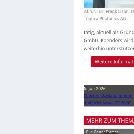
v.l.n.r.: Dr. Frank Lison
Toptica Photonics AG
tätig, aktuell als Grü
GmbH. Kaenders wird 
weiterhin unterstütze
Weitere Informat
6. Juli 2026
Führung & Management
inVISION News 25 2026
MEHR ZUM THEM
Bild: Restar Framos