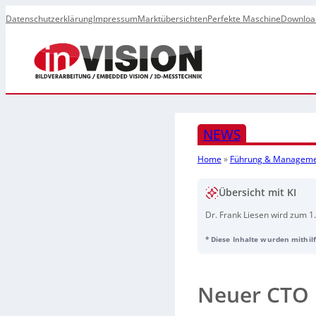
Datenschutzerklärung
Impressum
Marktübersichten
Perfekte Maschine
Downloa
NEWS
Home
»
Führung & Managem
Übersicht mit KI
Dr. Frank Liesen wird zum 1
Firmengründer Dr. Wilhelm 
* Diese Inhalte wurden mithilf
Gründungs-Geschäftsführer 
Unternehmen in Schlüsselber
Audioaufnahme zum Beitrag 
Neuer CTO 