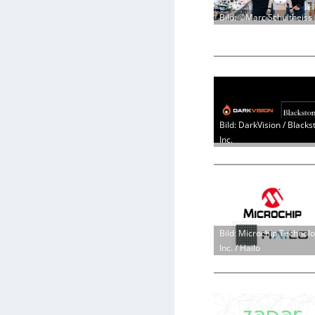
Bild: ©Marc Schultheiss
Bild: DarkVision / Blacks
Inc.
Bild: Microchip Technol
Inc. / Hailo