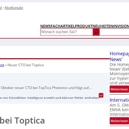
d
Abo
Kontakt
NEWS
FACHARTIKEL
PRODUKTNEUHEITEN
INVISIO
Search
Homepag
News‘
Die Homep
ent
»
Neuer CTO bei Toptica
News‘ (be
Monnoyer)
zur hyper
und verw
. Oktober neuer CTO bei TopTica Photonics und folgt auf
:
Weiterlesen
Kändas. Liesen ist seit 2002 im Unternehmen und derzeit
e von Künstlicher Intelligenz erstellt und können Fehler enthalten.
der TopTica Projects GmbH. Kändas bleibt dem
Internat
eichen weiterhin unterstützend erhalten. Hinweis: Die
Am 5. Okt
EMVA bere
wurde KI-generiert und vom Tado Verlag bereitgestellt.
Internatio
bei Toptica
:
Weiterlesen
I