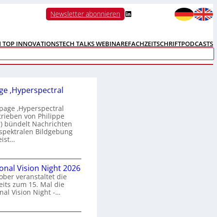
LinkedIn
Newsletter abonnieren
N TOP INNOVATIONS
TECH TALKS WEBINARE
FACHZEITSCHRIFT
PODCASTS
e ‚Hyperspectral
age ‚Hyperspectral
trieben von Philippe
 bündelt Nachrichten
spektralen Bildgebung
eist…
H
ional Vision Night 2026
o
ober veranstaltet die
m
its zum 15. Mal die
e
nal Vision Night -…
p
a
g