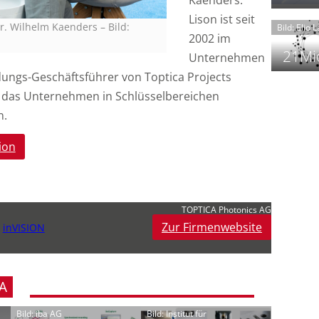
Kaenders.
t
Lison ist seit
, Dr. Wilhelm Kaenders
–
Bild:
Bild: Elio 
2002 im
21Mio
Unternehmen
ndungs-Geschäftsführer von Toptica Projects
das Unternehmen in Schlüsselbereichen
f
n.
i
i
ion
i
-
f
TOPTICA Photonics AG
t
Zur Firmenwebsite
,
inVISION
-
i
A
Bild: iba AG
Bild: Institut für