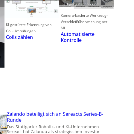
Fertigungstechnik und
f
Kamera-basierte Werkzeug-
Verschleißüberwachung per
KI-gestützte Erkennung von
ML
t
Coil-Umreifungen
Automatisierte
Coils zählen
t
Kontrolle
i
t
Zalando beteiligt sich an Sereacts Series-B-
Runde
Das Stuttgarter Robotik- und KI-Unternehmen
Sereact hat Zalando als strategischen Investor