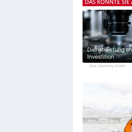
DAS KÖNNTE SIE
Dienstleistung an
Investition
Bild: VisionKey GmbH