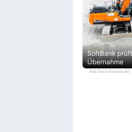
SoftBank prüf
Übernahme
Bild: Gravis Robotics AG