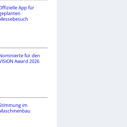
Offizielle App für
geplanten
Messebesuch
Nominierte für den
VISION Award 2026
Stimmung im
Maschinenbau