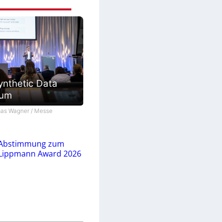
ynthetic Data
ium
as Wagner / Messe
Abstimmung zum
Lippmann Award 2026