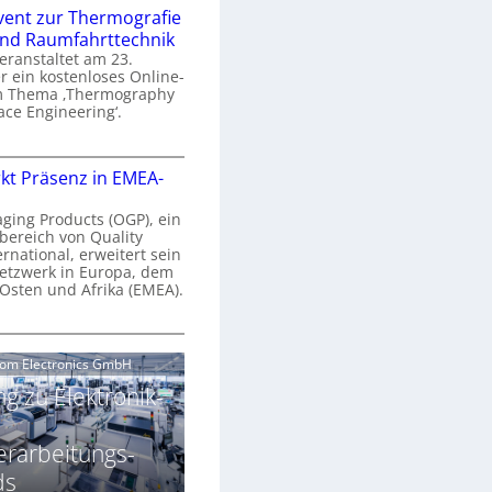
n
e
vent zur Thermografie
 und Raumfahrttechnik
e
H
veranstaltet am 23.
r
 ein kostenloses Online-
y
m Thema ‚Thermography
n
p
ace Engineering‘.
a
e
r
O
s
kt Präsenz in EMEA-
o
n
p
n
e
aging Products (OGP), ein
a
c
bereich von Quality
n
ernational, erweitert sein
V
e
r
etzwerk in Europa, dem
a
 Osten und Afrika (EMEA).
s
E
v
N
O
o
e
e
G
com Electronics GmbH
n
n
w
P
N
g zu Elektronik-
s
s
z
g
u
ä
erarbeitungs-
h
r
r
T
ds
k
2
h