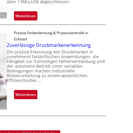
über 17Mio.US$ abgeschlossen.
c
b
o
h
e
c
a
:
Weiterlesen
r
h
n
Z
n
i
S
a
i
p
e
Präzise Farberkennung & Prozesskontrolle in
d
m
p
r
Echtzeit
a
m
l
Zuverlässige Druckmarkenerkennung
e
r
t
a
a
Die präzise Erkennung von Druckmarken in
L
D
n
zunehmend farbkritischen Anwendungen, die
c
a
a
Fähigkeit zur frühzeitigen Fehlervermeidung und
t
t
b
der autonome Betrieb unter variablen
r
Ü
s
Bedingungen machen industrielle
s
k
b
Bildverarbeitung zu einem wesentlichen
S
b
V
Effizienztreiber.…
e
e
a
i
r
r
u
s
n
:
Weiterlesen
i
t
i
a
Z
e
F
o
h
u
s
e
n
m
v
-
r
e
e
B
t
v
r
-
i
o
l
R