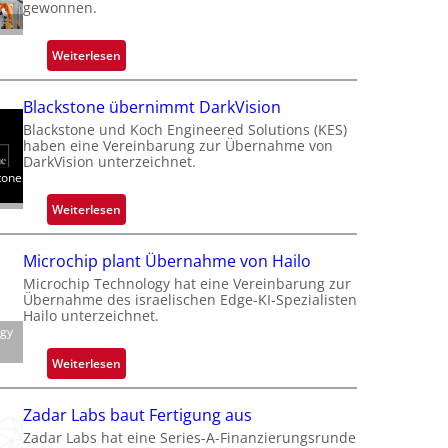
gewonnen.
:
Weiterlesen
Z
a
Blackstone übernimmt DarkVision
l
Blackstone und Koch Engineered Solutions (KES)
a
haben eine Vereinbarung zur Übernahme von
n
DarkVision unterzeichnet.
tone
d
o
:
Weiterlesen
b
B
e
l
Microchip plant Übernahme von Hailo
t
a
Microchip Technology hat eine Vereinbarung zur
e
c
Übernahme des israelischen Edge-KI-Spezialisten
i
k
Hailo unterzeichnet.
l
ogy
s
i
t
:
Weiterlesen
g
o
M
t
n
i
s
Zadar Labs baut Fertigung aus
e
c
i
Zadar Labs hat eine Series-A-Finanzierungsrunde
ü
r