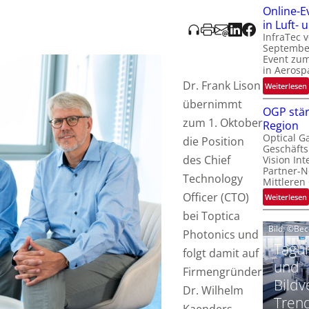
Online-E
t
‚
in Luft-
InfraTec 
September
Event zu
in Aerosp
Dr. Frank Lison
t
:
Weiterlesen
i
übernimmt
OGP stär
zum 1. Oktober
Region
l
Optical G
i
die Position
Geschäfts
l
t
des Chief
Vision Int
Partner-N
i
Technology
-
Mittleren
l
Officer (CTO)
:
Weiterlesen
i
bei Toptica
Bild: ©Be
Photonics und
t
Tagun
folgt damit auf
i
‘
t
und
Firmengründer
Bildv
Dr. Wilhelm
t
Tren