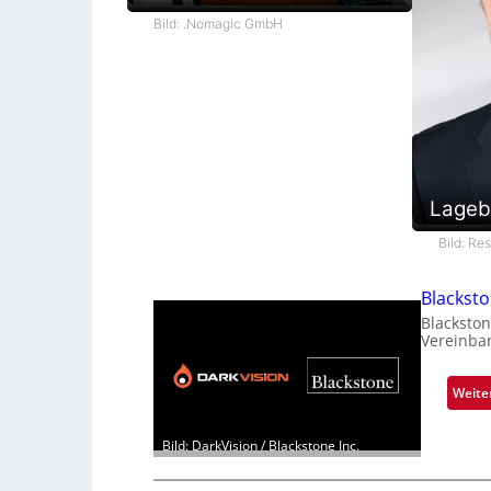
Bild: .Nomagic GmbH
Lageb
Bild: Re
Blackst
Blackston
Vereinba
Weite
Bild: DarkVision / Blackstone Inc.