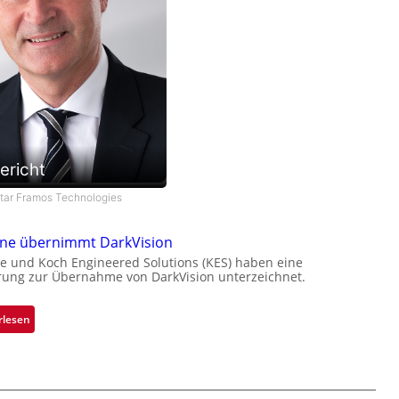
ericht
star Framos Technologies
one übernimmt DarkVision
e und Koch Engineered Solutions (KES) haben eine
rung zur Übernahme von DarkVision unterzeichnet.
:
rlesen
B
l
a
c