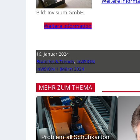
Weitere Informa
Bild: Invisium GmbH
Weitere Information
16. Januar 2024
Branche & Trends
,
inVISION
inVISION 1 (März) 2024
MEHR ZUM THEMA
Problemfall Schuhkarton