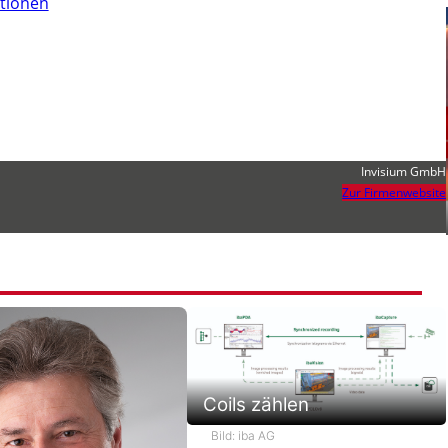
tionen
Invisium GmbH
Zur Firmenwebsite
Coils zählen
Bild: iba AG