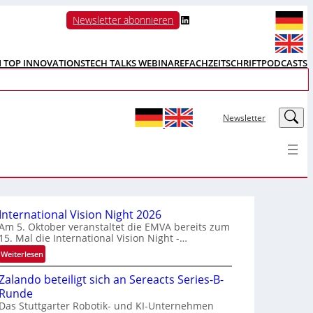
LinkedIn
Newsletter abonnieren
N TOP INNOVATIONS
TECH TALKS WEBINARE
FACHZEITSCHRIFT
PODCASTS
LinkedIn
Newsletter
International Vision Night 2026
Am 5. Oktober veranstaltet die EMVA bereits zum
15. Mal die International Vision Night -…
:
Weiterlesen
I
Zalando beteiligt sich an Sereacts Series-B-
n
Runde
t
Das Stuttgarter Robotik- und KI-Unternehmen
e