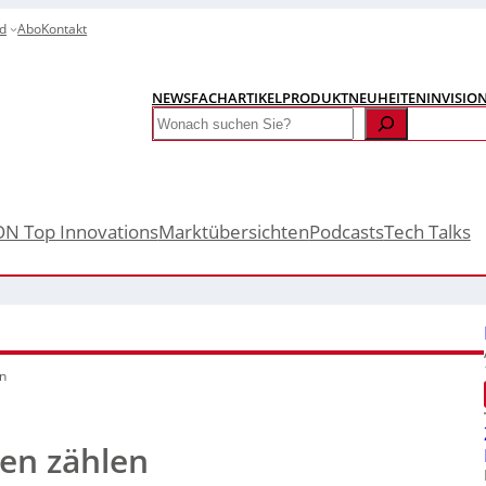
d
Abo
Kontakt
NEWS
FACHARTIKEL
PRODUKTNEUHEITEN
INVISIO
Search
ON Top Innovations
Marktübersichten
Podcasts
Tech Talks
en
xen zählen