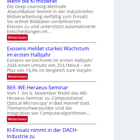
Wenn die KI mitdenkt
a
T
n
Die Deep-Learning-Methode
u
‚Klassifikation‘ kommt in der industriellen
e
g
f
Bildverarbeitung vielfältig zum Einsatz.
c
z
d
Sie ordnet Bilddaten vordefinierten
h
u
Klassen zu und unterstützt automatisierte
e
T
E
Entscheidungen im…
r
a
l
:
Weiterlesen
V
l
e
W
I
e
k
k
Exosens meldet starkes Wachstum
S
n
s
t
im ersten Halbjahr
n
I
r
d
Exosens verzeichnete im ersten Halbjahr
O
i
2026 einen Umsatz von 253,1Mio.€ – ein
o
e
N
Plus von 15,3% im Vergleich zum Vorjahr.
n
K
2
:
Weiterlesen
I
i
0
E
m
k
x
i
2
869. WE-Heraeus-Seminar
-
o
t
6
Vom 1. bis 6. November findet das WE-
s
d
u
Heraeus-Seminar zu ‚Computational
e
e
n
Optical Microscopy‘ in Bad Honnef statt.
n
n
d
s
k
Themenschwerpunkte sind die
m
t
Integration von Computeralgorithmen…
B
e
i
:
Weiterlesen
l
8
d
l
6
e
KI-Einsatz nimmt in der DACH-
d
9
t
Industrie zu
v
.
s