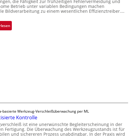
gen, die Fähigkeit zur frühzeitigen Fehlervermeidung und
s
e
b
nome Betrieb unter variablen Bedingungen machen
i
r
lle Bildverarbeitung zu einem wesentlichen Effizienztreiber.…
s
o
n
b
n
a
a
:
rlesen
h
u
Z
m
t
u
e
F
v
v
e
e
o
r
r
n
t
l
H
i
ä
a
g
s
i
u
s
l
n
i
o
g
g
a
e
u
D
-basierte Werkzeug-Verschleißüberwachung per ML
s
r
sierte Kontrolle
u
erschleiß ist eine unerwünschte Begleiterscheinung in der
c
n Fertigung. Die Überwachung des Werkzeugzustands ist für
k
bilen und sichereren Prozess unabdingbar. In der Praxis wird