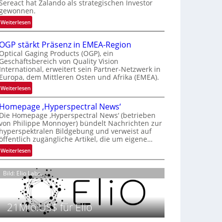
Sereact hat Zalando als strategischen Investor
r
gewonnen.
n
:
Weiterlesen
a
Z
t
a
i
OGP stärkt Präsenz in EMEA-Region
l
o
Optical Gaging Products (OGP), ein
a
Geschäftsbereich von Quality Vision
n
International, erweitert sein Partner-Netzwerk in
n
a
Europa, dem Mittleren Osten und Afrika (EMEA).
d
l
o
:
Weiterlesen
V
b
O
i
Homepage ‚Hyperspectral News‘
e
G
s
Die Homepage ‚Hyperspectral News‘ (betrieben
t
P
i
von Philippe Monnoyer) bündelt Nachrichten zur
e
s
o
hyperspektralen Bildgebung und verweist auf
i
t
n
öffentlich zugängliche Artikel, die um eigene…
l
ä
N
:
Weiterlesen
i
r
i
H
g
k
g
o
t
t
Bild: Elio Labs.
h
m
s
P
t
e
i
r
2
p
c
ä
0
21Mio.US$ für Elio
a
h
s
2
g
a
e
6