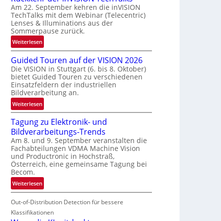
Am 22. September kehren die inVISION
b
TechTalks mit dem Webinar (Telecentric)
e
Lenses & Illuminations aus der
g
Sommerpause zurück.
r
:
Weiterlesen
e
R
n
Guided Touren auf der VISION 2026
ü
z
Die VISION in Stuttgart (6. bis 8. Oktober)
c
t
bietet Guided Touren zu verschiedenen
k
e
Einsatzfeldern der industriellen
k
Bildverarbeitung an.
M
e
ö
:
Weiterlesen
h
g
G
r
l
Tagung zu Elektronik- und
u
d
i
Bildverarbeitungs-Trends
i
e
c
Am 8. und 9. September veranstalten die
d
r
Fachabteilungen VDMA Machine Vision
h
e
i
und Productronic in Hochstraß,
k
d
n
Österreich, eine gemeinsame Tagung bei
e
T
Becom.
V
i
o
I
:
Weiterlesen
t
u
S
T
e
r
I
Out-of-Distribution Detection für bessere
a
n
e
O
g
Klassifikationen
n
N
u