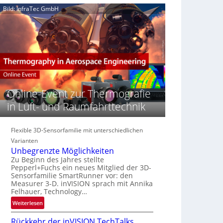
e
n
n
Bild: InfraTec GmbH
‚
S
z
H
e
i
y
r
n
p
e
E
e
a
M
r
c
E
s
t
A
p
s
-
e
Online-Event zur Thermografie
S
R
c
e
e
in Luft- und Raumfahrttechnik
t
r
g
r
i
i
a
e
Flexible 3D-Sensorfamilie mit unterschiedlichen
o
l
s
n
Varianten
N
-
Unbegrenzte Möglichkeiten
e
B
Zu Beginn des Jahres stellte
w
Pepperl+Fuchs ein neues Mitglied der 3D-
-
s
Sensorfamilie SmartRunner vor: den
R
Measurer 3-D. inVISION sprach mit Annika
‘
u
Felhauer, Technology…
n
:
Weiterlesen
d
U
e
Rückkehr der inVISION TechTalks
n