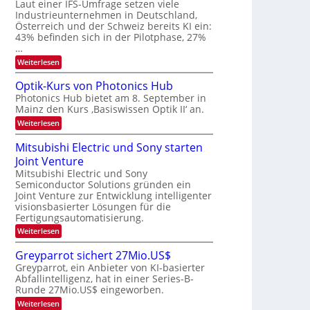
W
Laut einer IFS-Umfrage setzen viele
t
e
E
a
Industrieunternehmen in Deutschland,
r
-
r
Österreich und der Schweiz bereits KI ein:
H
a
k
43% befinden sich in der Pilotphase, 27%
e
e
r
…
r
s
b
a
:
Weiterlesen
W
e
e
K
a
u
I
c
i
Optik-Kurs von Photonics Hub
s
-
h
t
Photonics Hub bietet am 8. September in
-
E
s
S
Mainz den Kurs ‚Basiswissen Optik II‘ an.
i
u
t
e
n
u
:
Weiterlesen
n
m
s
m
O
g
i
a
i
p
Mitsubishi Electric und Sony starten
n
t
m
s
t
a
z
Joint Venture
e
i
-
r
n
r
k
Mitsubishi Electric und Sony
T
i
s
-
Semiconductor Solutions gründen ein
m
t
r
K
Joint Venture zur Entwicklung intelligenter
m
e
u
e
visionsbasierter Lösungen für die
t
n
r
n
i
Fertigungsautomatisierung.
H
s
n
a
d
v
:
Weiterlesen
d
l
o
M
s
e
b
n
i
Greyparrot sichert 27Mio.US$
r
j
P
t
D
a
Greyparrot, ein Anbieter von KI-basierter
h
s
A
h
o
Abfallintelligenz, hat in einer Series-B-
u
C
r
t
Runde 27Mio.US$ eingeworben.
b
H
o
i
:
-
Weiterlesen
n
s