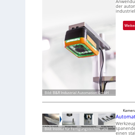
Anwendun
der auto
industrie
Weite
Bild: B&R Industrial Automation GmbH
Kamera
Automati
Werkzeugv
spanende
Bild: Institut für Fertigungstechnik und
einen sta