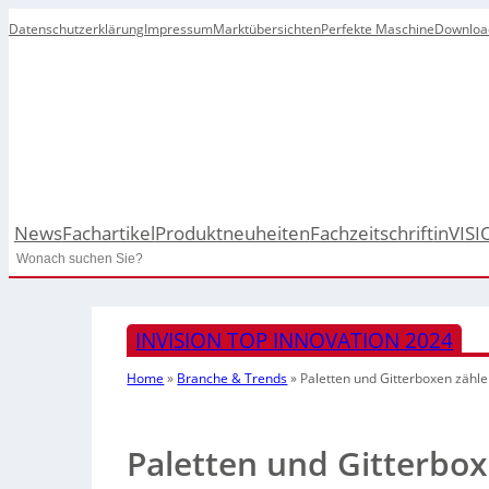
Datenschutzerklärung
Impressum
Marktübersichten
Perfekte Maschine
Downloa
News
Fachartikel
Produktneuheiten
Fachzeitschrift
inVISI
Search
INVISION TOP INNOVATION 2024
Home
»
Branche & Trends
»
Paletten und Gitterboxen zähl
Paletten und Gitterbo