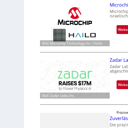
Microch
Microchi
israelisc
Weite
Bild: Microchip Technology Inc. / Hailo
Zadar La
Zadar La
abgeschl
Weite
Bild: Zadar Labs, Inc.
Präzise
Zuverlä
Die präz