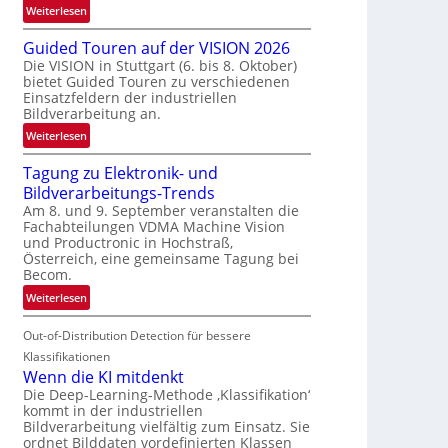
:
Weiterlesen
e
R
n
Guided Touren auf der VISION 2026
ü
z
Die VISION in Stuttgart (6. bis 8. Oktober)
c
t
bietet Guided Touren zu verschiedenen
k
e
Einsatzfeldern der industriellen
k
Bildverarbeitung an.
M
e
ö
:
Weiterlesen
h
g
G
r
l
Tagung zu Elektronik- und
u
d
i
Bildverarbeitungs-Trends
i
e
c
Am 8. und 9. September veranstalten die
d
r
Fachabteilungen VDMA Machine Vision
h
e
i
und Productronic in Hochstraß,
k
d
n
Österreich, eine gemeinsame Tagung bei
e
T
Becom.
V
i
o
I
:
Weiterlesen
t
u
S
T
e
r
I
Out-of-Distribution Detection für bessere
a
n
e
O
g
Klassifikationen
n
N
u
Wenn die KI mitdenkt
a
T
n
Die Deep-Learning-Methode ‚Klassifikation‘
u
kommt in der industriellen
e
g
f
Bildverarbeitung vielfältig zum Einsatz. Sie
c
z
d
ordnet Bilddaten vordefinierten Klassen
h