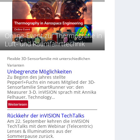
e
n
n
‚
S
z
H
e
i
y
r
n
p
e
E
e
Online-Event zur Thermografie in
a
M
r
c
E
Luft- und Raumfahrttechnik
s
t
A
p
s
-
e
S
R
Flexible 3D-Sensorfamilie mit unterschiedlichen
c
e
e
Varianten
t
r
g
Unbegrenzte Möglichkeiten
r
i
i
Zu Beginn des Jahres stellte
a
e
Pepperl+Fuchs ein neues Mitglied der 3D-
o
l
Sensorfamilie SmartRunner vor: den
s
n
N
Measurer 3-D. inVISION sprach mit Annika
-
Felhauer, Technology…
e
B
w
:
Weiterlesen
-
s
U
R
Rückkehr der inVISION TechTalks
‘
n
u
Am 22. September kehren die inVISION
b
n
TechTalks mit dem Webinar (Telecentric)
e
d
Lenses & Illuminations aus der
g
e
Sommerpause zurück.
r