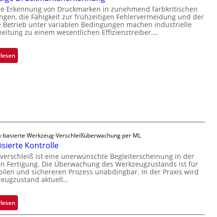
l
a
se Erkennung von Druckmarken in zunehmend farbkritischen
t
a
r
en, die Fähigkeit zur frühzeitigen Fehlervermeidung und der
D
n
L
Betrieb unter variablen Bedingungen machen industrielle
a
t
a
beitung zu einem wesentlichen Effizienztreiber.…
r
Ü
b
k
b
s
:
rlesen
V
e
b
Z
i
r
a
u
s
n
u
v
i
a
t
e
o
h
F
r
n
m
e
l
e
r
ä
v
t
-basierte Werkzeug-Verschleißüberwachung per ML
s
o
i
sierte Kontrolle
s
n
g
erschleiß ist eine unerwünschte Begleiterscheinung in der
i
 Fertigung. Die Überwachung des Werkzeugzustands ist für
H
u
g
bilen und sichereren Prozess unabdingbar. In der Praxis wird
a
n
e
zeugzustand aktuell…
i
g
D
l
a
r
:
rlesen
o
u
u
A
s