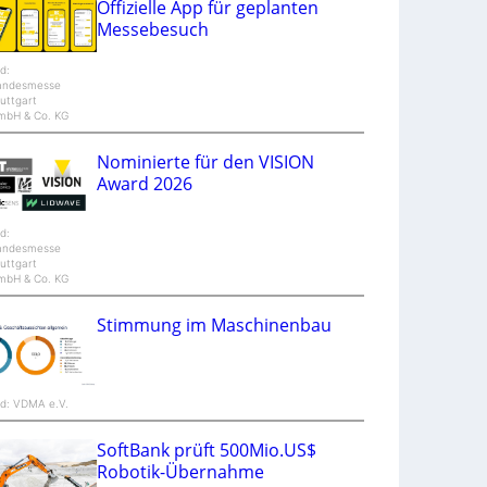
Offizielle App für geplanten
n
Messebesuch
d
M
a
ld:
n
andesmesse
t
uttgart
i
mbH & Co. KG
S
p
e
Nominierte für den VISION
c
t
Award 2026
r
a
ld:
andesmesse
uttgart
mbH & Co. KG
Stimmung im Maschinenbau
ld: VDMA e.V.
SoftBank prüft 500Mio.US$
Robotik-Übernahme