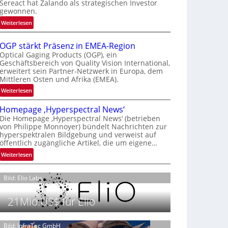
Sereact hat Zalando als strategischen Investor
r
gewonnen.
n
:
Weiterlesen
a
Z
t
a
i
OGP stärkt Präsenz in EMEA-Region
l
o
Optical Gaging Products (OGP), ein
a
Geschäftsbereich von Quality Vision International,
n
erweitert sein Partner-Netzwerk in Europa, dem
n
a
Mittleren Osten und Afrika (EMEA).
d
l
o
:
Weiterlesen
V
b
O
i
Homepage ‚Hyperspectral News‘
e
G
s
Die Homepage ‚Hyperspectral News‘ (betrieben
t
P
i
von Philippe Monnoyer) bündelt Nachrichten zur
e
s
o
hyperspektralen Bildgebung und verweist auf
i
t
n
öffentlich zugängliche Artikel, die um eigene…
l
ä
N
:
Weiterlesen
i
r
i
H
g
k
g
o
t
t
Bild: Elio Labs.
h
m
s
P
t
e
i
r
2
21Mio.US$ für Elio
p
c
ä
0
a
h
s
2
g
Bild: InfraTec GmbH
a
e
6