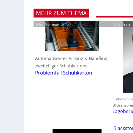
MEHR ZUM THEMA
Bild: .Nomagic GmbH
Bild: Resta
Automatisiertes Picking & Handling
zweiteiliger Schuhkartons
Problemfall Schuhkarton
Erdbeben be
Bildsensore
Lageberi
Blackst