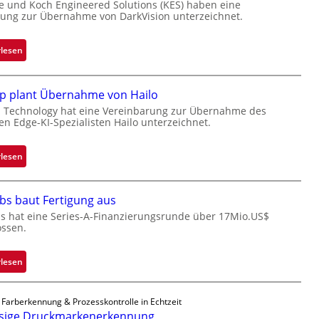
e und Koch Engineered Solutions (KES) haben eine
ung zur Übernahme von DarkVision unterzeichnet.
:
rlesen
B
l
p plant Übernahme von Hailo
a
c
 Technology hat eine Vereinbarung zur Übernahme des
hen Edge-KI-Spezialisten Hailo unterzeichnet.
k
s
t
:
rlesen
o
M
n
i
bs baut Fertigung aus
e
c
ü
r
s hat eine Series-A-Finanzierungsrunde über 17Mio.US$
ossen.
b
o
e
c
r
h
:
rlesen
n
i
Z
i
p
a
 Farberkennung & Prozesskontrolle in Echtzeit
m
p
d
ssige Druckmarkenerkennung
m