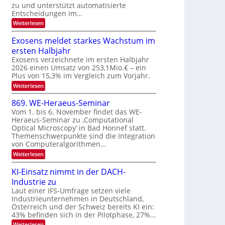
u
zu und unterstützt automatisierte
e
T
E
Entscheidungen im…
r
a
l
:
Weiterlesen
V
l
e
W
I
e
k
k
Exosens meldet starkes Wachstum im
S
n
s
t
ersten Halbjahr
n
I
r
d
Exosens verzeichnete im ersten Halbjahr
O
i
2026 einen Umsatz von 253,1Mio.€ – ein
o
e
N
Plus von 15,3% im Vergleich zum Vorjahr.
n
K
2
:
Weiterlesen
I
i
0
E
m
k
x
i
2
869. WE-Heraeus-Seminar
-
o
t
6
Vom 1. bis 6. November findet das WE-
s
d
u
Heraeus-Seminar zu ‚Computational
e
e
n
Optical Microscopy‘ in Bad Honnef statt.
n
n
d
s
k
Themenschwerpunkte sind die Integration
m
t
von Computeralgorithmen…
B
e
i
:
Weiterlesen
l
8
d
l
6
e
KI-Einsatz nimmt in der DACH-
d
9
t
Industrie zu
v
.
s
W
Laut einer IFS-Umfrage setzen viele
t
e
E
a
Industrieunternehmen in Deutschland,
r
-
r
Österreich und der Schweiz bereits KI ein:
H
a
k
43% befinden sich in der Pilotphase, 27%…
e
e
r
r
:
Weiterlesen