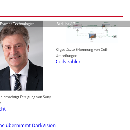
r Framos Technologies
Bild: iba AG
KI-gestützte Erkennung von Coil-
Umreifungen
Coils zählen
einträchtigt Fertigung von Sony-
n
cht
one übernimmt DarkVision