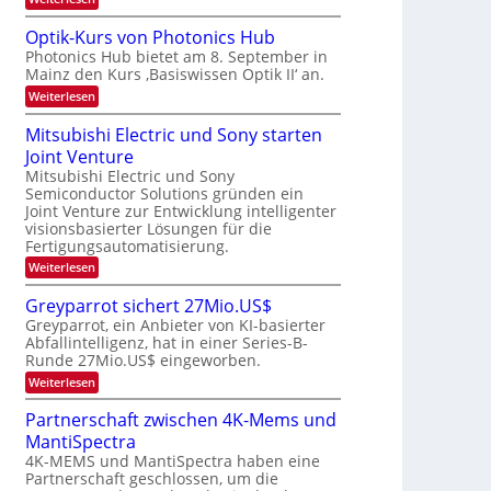
s
b
a
K
W
e
I
e
a
Optik-Kurs von Photonics Hub
u
-
c
i
Photonics Hub bietet am 8. September in
s
E
h
t
Mainz den Kurs ‚Basiswissen Optik II‘ an.
-
i
s
S
n
u
t
:
Weiterlesen
e
s
u
O
n
m
a
m
p
Mitsubishi Electric und Sony starten
g
i
t
i
t
n
z
Joint Venture
m
s
i
a
n
e
k
Mitsubishi Electric und Sony
-
r
i
r
-
Semiconductor Solutions gründen ein
T
m
s
K
Joint Venture zur Entwicklung intelligenter
m
t
u
r
visionsbasierter Lösungen für die
t
e
r
e
i
Fertigungsautomatisierung.
n
s
n
n
H
v
:
Weiterlesen
d
a
o
d
M
e
l
n
i
s
Greyparrot sichert 27Mio.US$
r
b
P
t
D
Greyparrot, ein Anbieter von KI-basierter
j
h
s
A
a
o
Abfallintelligenz, hat in einer Series-B-
u
C
h
t
Runde 27Mio.US$ eingeworben.
b
H
r
o
i
:
-
Weiterlesen
n
s
G
I
i
h
r
n
Partnerschaft zwischen 4K-Mems und
c
i
e
d
s
E
MantiSpectra
y
u
H
l
p
s
4K-MEMS und MantiSpectra haben eine
u
e
a
t
Partnerschaft geschlossen, um die
b
c
r
r