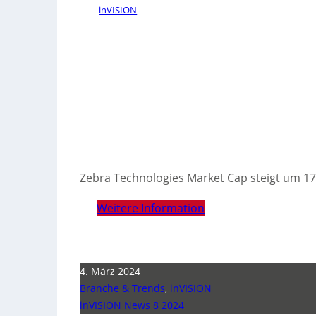
inVISION
Zebra Technologies Market Cap steigt um 17
Weitere Information
4. März 2024
Branche & Trends
,
inVISION
inVISION News 8 2024