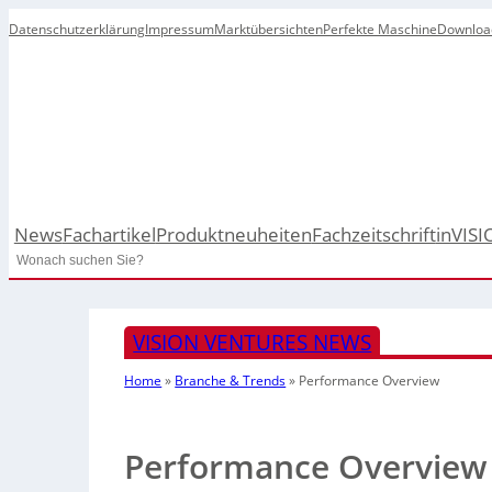
Datenschutzerklärung
Impressum
Marktübersichten
Perfekte Maschine
Downloa
News
Fachartikel
Produktneuheiten
Fachzeitschrift
inVISI
Search
VISION VENTURES NEWS
Home
»
Branche & Trends
»
Performance Overview
Performance Overview