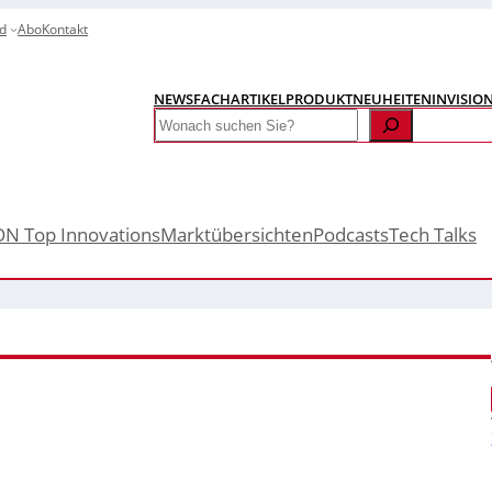
d
Abo
Kontakt
NEWS
FACHARTIKEL
PRODUKTNEUHEITEN
INVISIO
Search
ON Top Innovations
Marktübersichten
Podcasts
Tech Talks