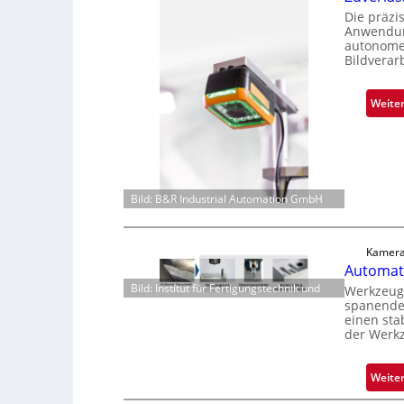
Die präzi
Anwendung
autonome 
Bildverar
Weite
Bild: B&R Industrial Automation GmbH
Kamera
Automati
Bild: Institut für Fertigungstechnik und
Werkzeugv
spanenden
einen sta
der Werk
Weite