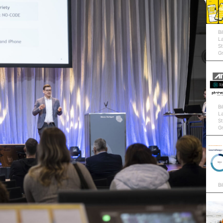
Bi
L
St
G
Bi
L
St
G
Bi