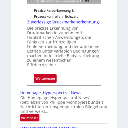
Bild: B&R Industrial Automation GmbH
n
g
Präzise Farberkennung &
a
Prozesskontrolle in Echtzeit
u
Zuverlässige Druckmarkenerkennung
s
Die präzise Erkennung von
Druckmarken in zunehmend
farbkritischen Anwendungen, die
Fähigkeit zur frühzeitigen
Fehlervermeidung und der autonome
Betrieb unter variablen Bedingungen
machen industrielle Bildverarbeitung
zu einem wesentlichen
Effizienztreiber.…
:
Weiterlesen
Z
u
Homepage ‚Hyperspectral News‘
v
Die Homepage ‚Hyperspectral News‘
(betrieben von Philippe Monnoyer) bündelt
e
Nachrichten zur hyperspektralen Bildgebung
r
und verweist…
l
:
Weiterlesen
ä
H
s