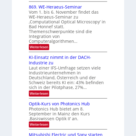
E
i
x
t
869. WE-Heraeus-Seminar
o
d
Vom 1. bis 6. November findet das
s
e
WE-Heraeus-Seminar zu
e
n
‚Computational Optical Microscopy‘ in
n
k
Bad Honnef statt.
s
t
m
Themenschwerpunkte sind die
e
Integration von
l
Computeralgorithmen…
d
:
Weiterlesen
e
8
t
6
s
KI-Einsatz nimmt in der DACH-
9
t
Industrie zu
.
a
Laut einer IFS-Umfrage setzen viele
W
r
Industrieunternehmen in
E
k
-
e
Deutschland, Österreich und der
H
s
Schweiz bereits KI ein: 43% befinden
e
W
sich in der Pilotphase, 27%…
r
a
:
Weiterlesen
a
c
K
e
h
I
u
s
Optik-Kurs von Photonics Hub
-
s
t
Photonics Hub bietet am 8.
E
-
u
September in Mainz den Kurs
i
S
m
‚Basiswissen Optik II‘ an.
n
e
i
s
m
m
:
Weiterlesen
a
i
e
O
t
n
r
p
Mitsubishi Electric und Sony starten
z
a