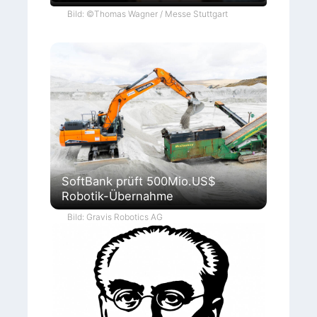
Bild: ©Thomas Wagner / Messe Stuttgart
SoftBank prüft 500Mio.US$
Robotik-Übernahme
Bild: Gravis Robotics AG