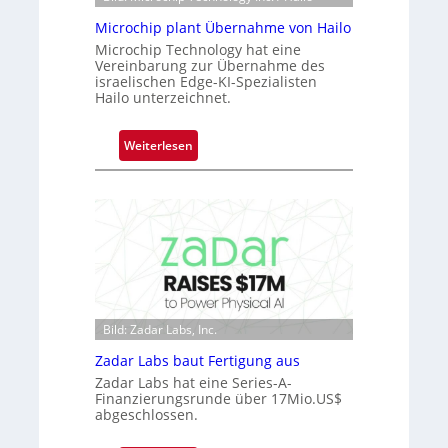
e
e
a
Microchip plant Übernahme von Hailo
ü
c
Microchip Technology hat eine
b
Vereinbarung zur Übernahme des
t
e
israelischen Edge-KI-Spezialisten
s
r
Hailo unterzeichnet.
S
n
e
i
:
Weiterlesen
r
m
M
i
m
i
e
t
c
s
D
r
-
a
o
B
r
c
-
k
h
R
V
i
u
i
Bild: Zadar Labs, Inc.
p
n
s
p
Zadar Labs baut Fertigung aus
d
i
l
e
Zadar Labs hat eine Series-A-
o
a
Finanzierungsrunde über 17Mio.US$
n
abgeschlossen.
n
t