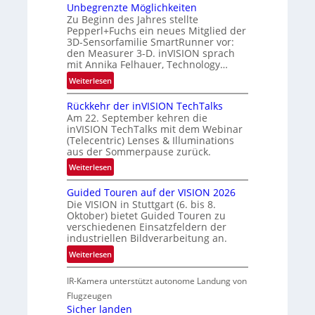
d
t
Unbegrenzte Möglichkeiten
R
Zu Beginn des Jahres stellte
n
a
Pepperl+Fuchs ein neues Mitglied der
e
3D-Sensorfamilie SmartRunner vor:
u
r
den Measurer 3-D. inVISION sprach
m
s
mit Annika Felhauer, Technology…
f
c
:
Weiterlesen
a
h
U
h
a
Rückkehr der inVISION TechTalks
n
r
f
Am 22. September kehren die
b
t
t
inVISION TechTalks mit dem Webinar
e
t
(Telecentric) Lenses & Illuminations
z
g
e
aus der Sommerpause zurück.
w
r
c
i
:
Weiterlesen
e
h
s
R
n
n
Guided Touren auf der VISION 2026
c
ü
z
i
Die VISION in Stuttgart (6. bis 8.
h
c
t
Oktober) bietet Guided Touren zu
k
e
k
verschiedenen Einsatzfeldern der
e
n
k
industriellen Bildverarbeitung an.
M
4
e
:
ö
Weiterlesen
K
h
G
g
-
r
IR-Kamera unterstützt autonome Landung von
u
l
M
d
i
i
Flugzeugen
e
e
d
c
Sicher landen
m
r