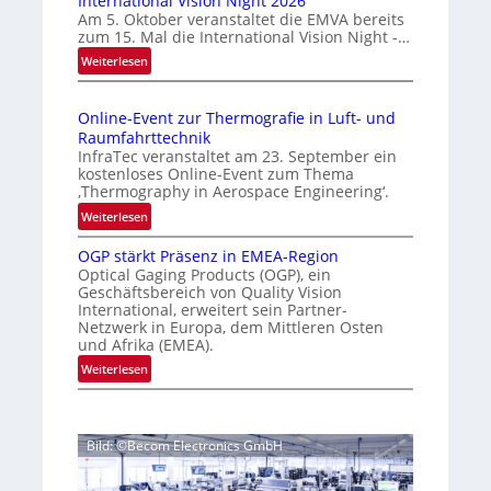
International Vision Night 2026
o
s
Am 5. Oktober veranstaltet die EMVA bereits
m
zum 15. Mal die International Vision Night -…
i
e
:
Weiterlesen
g
p
I
e
a
n
g
D
Online-Event zur Thermografie in Luft- und
t
e
r
Raumfahrttechnik
e
‚
u
InfraTec veranstaltet am 23. September ein
r
H
kostenloses Online-Event zum Thema
c
n
y
‚Thermography in Aerospace Engineering‘.
k
a
p
:
Weiterlesen
m
t
e
O
a
i
r
OGP stärkt Präsenz in EMEA-Region
n
o
r
Optical Gaging Products (OGP), ein
s
l
n
Geschäftsbereich von Quality Vision
k
p
i
International, erweitert sein Partner-
a
e
e
n
Netzwerk in Europa, dem Mittleren Osten
l
c
n
e
und Afrika (EMEA).
V
t
e
-
:
Weiterlesen
i
r
E
r
O
s
a
v
k
G
i
l
e
e
P
o
N
n
Bild: ©Becom Electronics GmbH
s
n
n
e
t
t
n
N
w
z