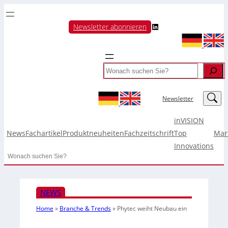
LinkedIn
Newsletter abonnieren
Search
LinkedIn
Newsletter
inVISION
News
Fachartikel
Produktneuheiten
Fachzeitschrift
Top
Mar
Innovations
Search
NEWS
Home
»
Branche & Trends
»
Phytec weiht Neubau ein