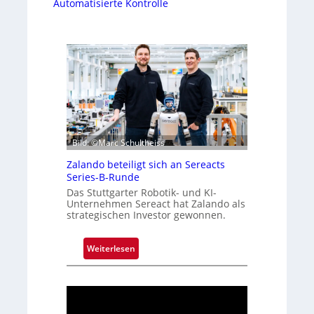
Automatisierte Kontrolle
Bild: ©Marc Schultheiss
Zalando beteiligt sich an Sereacts
Series-B-Runde
Das Stuttgarter Robotik- und KI-
Unternehmen Sereact hat Zalando als
strategischen Investor gewonnen.
:
Weiterlesen
Z
a
l
a