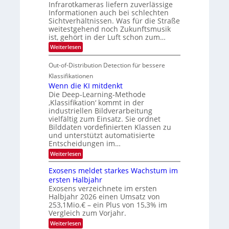
Infrarotkameras liefern zuverlässige
e
h
s
i
Informationen auch bei schlechten
d
k
u
n
Sichtverhältnissen. Was für die Straße
T
e
weitestgehend noch Zukunftsmusik
n
V
o
i
ist, gehört in der Luft schon zum…
d
I
u
t
:
Weiterlesen
M
S
r
e
S
a
I
i
e
n
Out-of-Distribution Detection für bessere
n
O
c
n
h
Klassifikationen
t
N
a
e
Wenn die KI mitdenkt
i
T
r
u
Die Deep-Learning-Methode
S
e
l
f
‚Klassifikation‘ kommt in der
a
p
c
industriellen Bildverarbeitung
d
n
e
h
vielfältig zum Einsatz. Sie ordnet
d
e
c
e
T
Bilddaten vordefinierten Klassen zu
r
n
und unterstützt automatisierte
t
a
V
Entscheidungen im…
r
l
I
:
Weiterlesen
a
k
S
W
s
e
I
Exosens meldet starkes Wachstum im
n
O
ersten Halbjahr
n
Exosens verzeichnete im ersten
N
d
Halbjahr 2026 einen Umsatz von
i
2
e
253,1Mio.€ – ein Plus von 15,3% im
0
K
Vergleich zum Vorjahr.
I
2
:
Weiterlesen
m
6