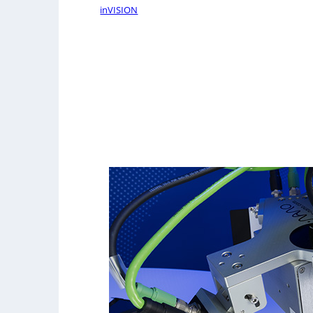
inVISION