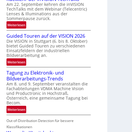
Am 22. September kehren die inVISION
b
TechTalks mit dem Webinar (Telecentric)
e
Lenses & Illuminations aus der
g
Sommerpause zurück.
r
:
Weiterlesen
e
R
n
Guided Touren auf der VISION 2026
ü
z
Die VISION in Stuttgart (6. bis 8. Oktober)
c
t
bietet Guided Touren zu verschiedenen
k
e
Einsatzfeldern der industriellen
k
Bildverarbeitung an.
M
e
ö
:
Weiterlesen
h
g
G
r
l
Tagung zu Elektronik- und
u
d
i
Bildverarbeitungs-Trends
i
e
c
Am 8. und 9. September veranstalten die
d
r
Fachabteilungen VDMA Machine Vision
h
e
i
und Productronic in Hochstraß,
k
d
n
Österreich, eine gemeinsame Tagung bei
e
T
Becom.
V
i
o
I
:
Weiterlesen
t
u
S
T
e
r
I
Out-of-Distribution Detection für bessere
a
n
e
O
g
Klassifikationen
n
N
u