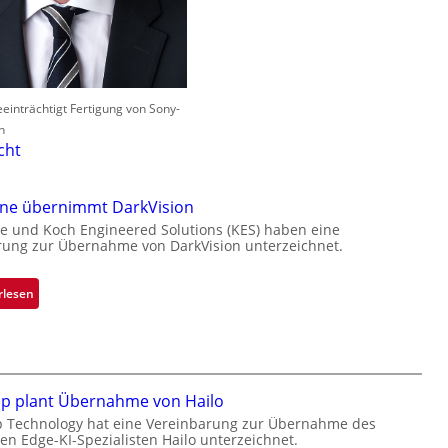
einträchtigt Fertigung von Sony-
n
cht
one übernimmt DarkVision
e und Koch Engineered Solutions (KES) haben eine
rung zur Übernahme von DarkVision unterzeichnet.
:
rlesen
B
l
a
c
k
ip plant Übernahme von Hailo
s
p Technology hat eine Vereinbarung zur Übernahme des
hen Edge-KI-Spezialisten Hailo unterzeichnet.
t