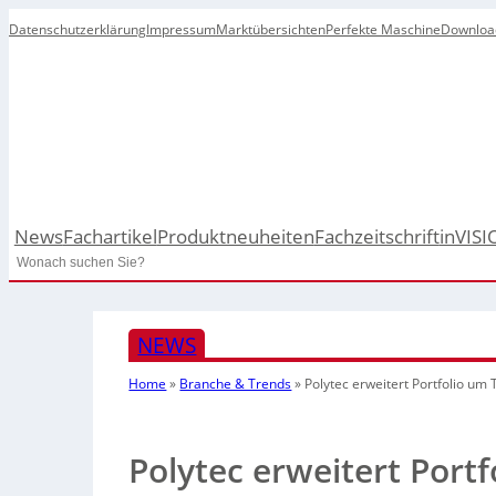
Datenschutzerklärung
Impressum
Marktübersichten
Perfekte Maschine
Downloa
News
Fachartikel
Produktneuheiten
Fachzeitschrift
inVISI
Search
NEWS
Home
»
Branche & Trends
»
Polytec erweitert Portfolio um
Polytec erweitert Port