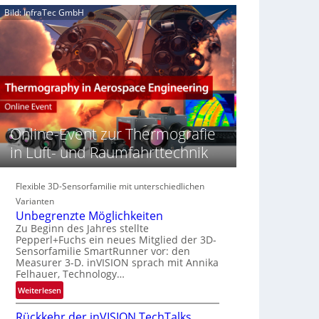
e
n
n
Bild: InfraTec GmbH
‚
S
z
H
e
i
y
r
n
p
e
E
e
a
M
r
c
E
s
t
A
p
s
-
e
Online-Event zur Thermografie
S
R
c
e
e
in Luft- und Raumfahrttechnik
t
r
g
r
i
i
a
e
Flexible 3D-Sensorfamilie mit unterschiedlichen
o
l
s
n
Varianten
N
-
Unbegrenzte Möglichkeiten
e
B
Zu Beginn des Jahres stellte
w
Pepperl+Fuchs ein neues Mitglied der 3D-
-
s
Sensorfamilie SmartRunner vor: den
R
Measurer 3-D. inVISION sprach mit Annika
‘
u
Felhauer, Technology…
n
:
Weiterlesen
d
U
e
Rückkehr der inVISION TechTalks
n