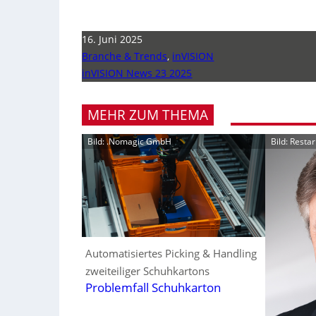
16. Juni 2025
Branche & Trends
,
inVISION
inVISION News 23 2025
MEHR ZUM THEMA
Bild: .Nomagic GmbH
Bild: Resta
Automatisiertes Picking & Handling
zweiteiliger Schuhkartons
Problemfall Schuhkarton