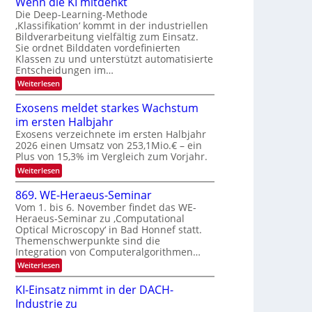
Wenn die KI mitdenkt
a
T
n
Die Deep-Learning-Methode
u
‚Klassifikation‘ kommt in der industriellen
e
g
f
Bildverarbeitung vielfältig zum Einsatz.
c
z
d
Sie ordnet Bilddaten vordefinierten
h
u
Klassen zu und unterstützt automatisierte
e
T
E
Entscheidungen im…
r
a
l
:
Weiterlesen
V
l
e
W
I
e
k
k
Exosens meldet starkes Wachstum
S
n
s
t
im ersten Halbjahr
n
I
r
d
Exosens verzeichnete im ersten Halbjahr
O
i
2026 einen Umsatz von 253,1Mio.€ – ein
o
e
N
Plus von 15,3% im Vergleich zum Vorjahr.
n
K
2
:
Weiterlesen
I
i
0
E
m
k
x
i
2
869. WE-Heraeus-Seminar
-
o
t
6
Vom 1. bis 6. November findet das WE-
s
d
u
Heraeus-Seminar zu ‚Computational
e
e
n
Optical Microscopy‘ in Bad Honnef statt.
n
n
d
s
k
Themenschwerpunkte sind die
m
t
Integration von Computeralgorithmen…
B
e
i
:
Weiterlesen
l
8
d
l
6
e
KI-Einsatz nimmt in der DACH-
d
9
t
Industrie zu
v
.
s