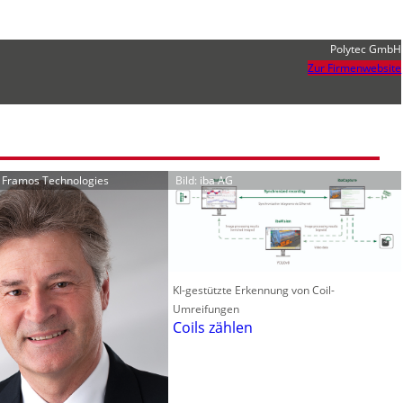
Polytec GmbH
Zur Firmenwebsite
r Framos Technologies
Bild: iba AG
KI-gestützte Erkennung von Coil-
Umreifungen
Coils zählen