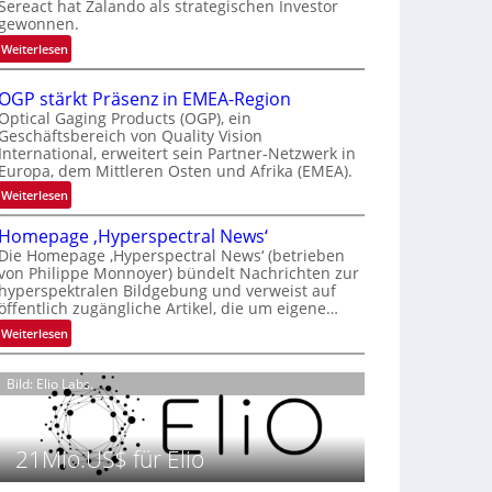
Sereact hat Zalando als strategischen Investor
r
gewonnen.
n
:
Weiterlesen
a
Z
t
a
i
OGP stärkt Präsenz in EMEA-Region
l
o
Optical Gaging Products (OGP), ein
a
Geschäftsbereich von Quality Vision
n
International, erweitert sein Partner-Netzwerk in
n
a
Europa, dem Mittleren Osten und Afrika (EMEA).
d
l
o
:
Weiterlesen
V
b
O
i
Homepage ‚Hyperspectral News‘
e
G
s
Die Homepage ‚Hyperspectral News‘ (betrieben
t
P
i
von Philippe Monnoyer) bündelt Nachrichten zur
e
s
o
hyperspektralen Bildgebung und verweist auf
i
t
n
öffentlich zugängliche Artikel, die um eigene…
l
ä
N
:
Weiterlesen
i
r
i
H
g
k
g
o
t
t
Bild: Elio Labs.
h
m
s
P
t
e
i
r
2
p
c
ä
0
21Mio.US$ für Elio
a
h
s
2
g
a
e
6