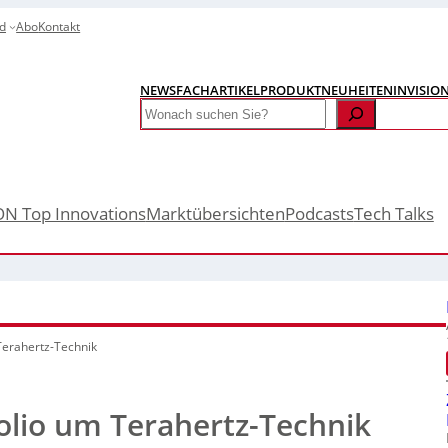
d
Abo
Kontakt
NEWS
FACHARTIKEL
PRODUKTNEUHEITEN
INVISIO
Search
ON Top Innovations
Marktübersichten
Podcasts
Tech Talks
 Terahertz-Technik
folio um Terahertz-Technik