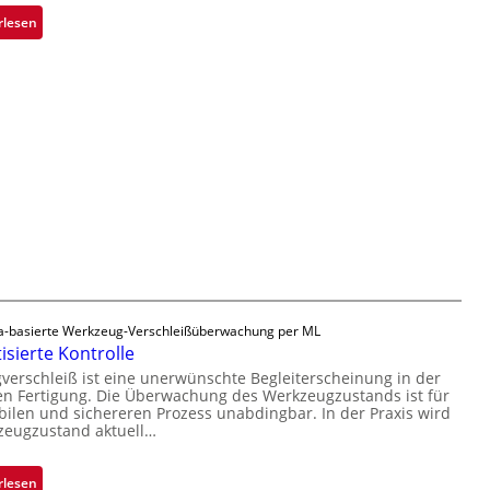
n
a
a
:
rlesen
h
u
Z
m
t
u
e
F
v
v
e
e
o
r
r
n
t
l
H
i
ä
a
g
s
i
u
s
l
n
i
o
g
g
a
e
u
D
-basierte Werkzeug-Verschleißüberwachung per ML
s
r
sierte Kontrolle
u
erschleiß ist eine unerwünschte Begleiterscheinung in der
c
n Fertigung. Die Überwachung des Werkzeugzustands ist für
k
bilen und sichereren Prozess unabdingbar. In der Praxis wird
zeugzustand aktuell…
m
a
r
:
rlesen