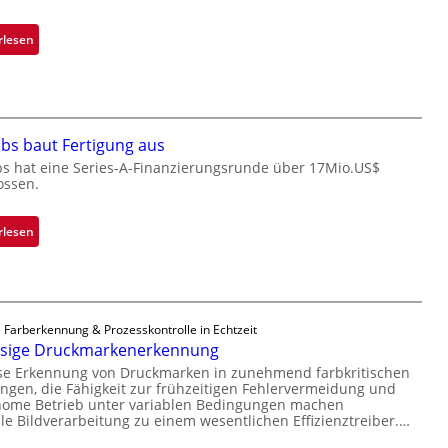
o
n
:
rlesen
e
M
ü
i
b
c
e
r
r
bs baut Fertigung aus
o
n
c
bs hat eine Series-A-Finanzierungsrunde über 17Mio.US$
i
ossen.
h
m
i
m
p
:
rlesen
t
p
Z
D
l
a
a
a
d
r
n
a
k
 Farberkennung & Prozesskontrolle in Echtzeit
t
r
ssige Druckmarkenerkennung
V
Ü
L
i
ise Erkennung von Druckmarken in zunehmend farbkritischen
b
a
gen, die Fähigkeit zur frühzeitigen Fehlervermeidung und
s
e
b
nome Betrieb unter variablen Bedingungen machen
i
r
lle Bildverarbeitung zu einem wesentlichen Effizienztreiber.…
s
o
n
b