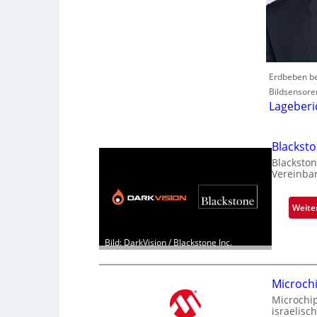
Erdbeben be
Bildsensore
Lageberi
Blackst
Blackston
Vereinba
Weite
Bild: DarkVision / Blackstone Inc.
Microch
Microchi
israelisc