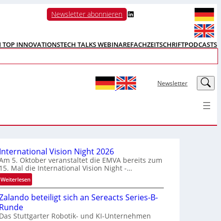
LinkedIn
Newsletter abonnieren
N TOP INNOVATIONS
TECH TALKS WEBINARE
FACHZEITSCHRIFT
PODCASTS
LinkedIn
Newsletter
International Vision Night 2026
Am 5. Oktober veranstaltet die EMVA bereits zum
15. Mal die International Vision Night -…
:
Weiterlesen
I
Zalando beteiligt sich an Sereacts Series-B-
n
Runde
t
Das Stuttgarter Robotik- und KI-Unternehmen
e