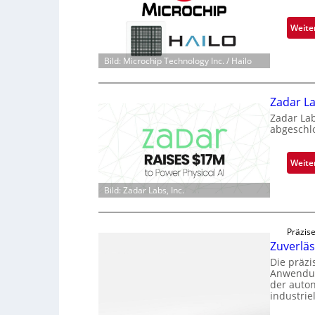
Weite
Bild: Microchip Technology Inc. / Hailo
Zadar La
Zadar La
abgeschl
Weite
Bild: Zadar Labs, Inc.
Präzise
Zuverlä
Die präz
Anwendun
der auto
industrie