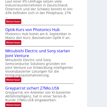
W
Laut einer IFS-Umfrage setzen viele
t
e
E
a
Industrieunternehmen in Deutschland,
r
-
r
Österreich und der Schweiz bereits KI ein:
H
a
k
43% befinden sich in der Pilotphase, 27%
e
e
r
…
r
s
b
a
:
Weiterlesen
W
e
e
K
a
u
I
c
i
Optik-Kurs von Photonics Hub
s
-
h
t
Photonics Hub bietet am 8. September in
-
E
s
S
Mainz den Kurs ‚Basiswissen Optik II‘ an.
i
u
t
e
n
u
:
Weiterlesen
n
m
s
m
O
g
i
a
i
p
Mitsubishi Electric und Sony starten
n
t
m
s
t
a
z
Joint Venture
e
i
-
r
n
r
k
Mitsubishi Electric und Sony
T
i
s
-
Semiconductor Solutions gründen ein
m
t
r
K
Joint Venture zur Entwicklung intelligenter
m
e
u
e
visionsbasierter Lösungen für die
t
n
r
n
i
Fertigungsautomatisierung.
H
s
n
a
d
v
:
Weiterlesen
d
l
o
M
s
e
b
n
i
Greyparrot sichert 27Mio.US$
r
j
P
t
D
a
Greyparrot, ein Anbieter von KI-basierter
h
s
A
h
o
Abfallintelligenz, hat in einer Series-B-
u
C
r
t
Runde 27Mio.US$ eingeworben.
b
H
o
i
:
-
Weiterlesen
n
s