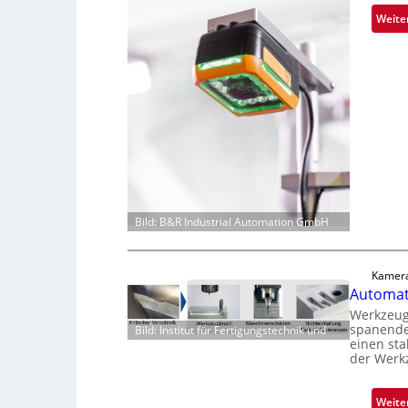
Weite
Bild: B&R Industrial Automation GmbH
Kamera
Automati
Werkzeugv
spanende
Bild: Institut für Fertigungstechnik und
einen sta
der Werk
Weite