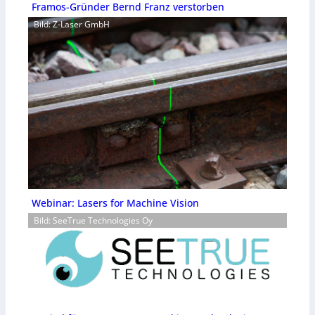
Framos-Gründer Bernd Franz verstorben
Bild: Z-Laser GmbH
Webinar: Lasers for Machine Vision
Bild: SeeTrue Technologies Oy