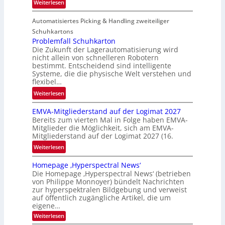
:
Weiterlesen
l
L
e
Automatisiertes Picking & Handling zweiteiliger
a
n
g
Schuhkartons
e
Problemfall Schuhkarton
Die Zukunft der Lagerautomatisierung wird
b
nicht allein von schnelleren Robotern
e
bestimmt. Entscheidend sind intelligente
r
Systeme, die die physische Welt verstehen und
i
flexibel…
c
:
Weiterlesen
h
P
t
EMVA-Mitgliederstand auf der Logimat 2027
r
Bereits zum vierten Mal in Folge haben EMVA-
o
Mitglieder die Möglichkeit, sich am EMVA-
b
Mitgliederstand auf der Logimat 2027 (16.
l
:
Weiterlesen
e
E
m
Homepage ‚Hyperspectral News‘
M
f
Die Homepage ‚Hyperspectral News‘ (betrieben
V
a
von Philippe Monnoyer) bündelt Nachrichten
A
l
zur hyperspektralen Bildgebung und verweist
-
auf öffentlich zugängliche Artikel, die um
l
M
eigene…
S
i
:
Weiterlesen
c
H
t