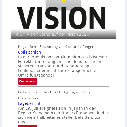
e
i
n
r
t
e
u
n
t
s
l
IPC 4 Vision Stand auf der Vision 2026
e
i
KI-gestützte Erkennung von Coil-Umreifungen
t
Coils zählen
e
In der Produktion von Aluminium-Coils ist eine
r
korrekte Umreifung entscheidend für einen
i
sicheren Transport und Handhabung.
n
Fehlende oder nicht korrekt angebrachte
Umreifungsbänder…
:
Weiterlesen
C
Erdbeben beeinträchtigt Fertigung von Sony-
o
i
Bildsensoren
l
Lagebericht
Am 28. Juli ereignete sich in Japan in der
s
Region Kumamoto ein starkes Erdbeben, in der
z
sich viele Halbleiterhersteller befinden, u.a.
ä
das…
h