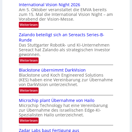
h
o
International Vision Night 2026
g
u
m
Am 5. Oktober veranstaltet die EMVA bereits
l
e
h
zum 15. Mal die International Vision Night – am
p
i
k
Vorabend der Vision-Messe.
a
e
g
a
:
Weiterlesen
d
e
I
r
‚
e
n
Zalando beteiligt sich an Sereacts Series-B-
t
H
t
r
Runde
y
o
e
s
p
Das Stuttgarter Robotik- und KI-Unternehmen
r
n
e
Sereact hat Zalando als strategischen Investor
n
t
r
a
gewonnen.
a
s
t
:
Weiterlesen
p
n
i
Z
e
o
d
a
c
Blackstone übernimmt DarkVision
n
a
l
t
a
Blackstone und Koch Engineered Solutions
a
r
u
l
(KES) haben eine Vereinbarung zur Übernahme
n
a
V
f
von DarkVision unterzeichnet.
d
l
i
d
o
N
:
Weiterlesen
s
b
e
e
B
i
e
w
l
o
r
Microchip plant Übernahme von Hailo
t
s
a
n
Microchip Technology hat eine Vereinbarung
L
e
‘
c
N
i
zur Übernahme des israelischen Edge-KI-
k
o
i
l
Spezialisten Hailo unterzeichnet.
s
g
g
i
t
h
:
Weiterlesen
g
i
o
t
M
t
n
2
m
i
Zadar Labs baut Fertigung aus
s
e
0