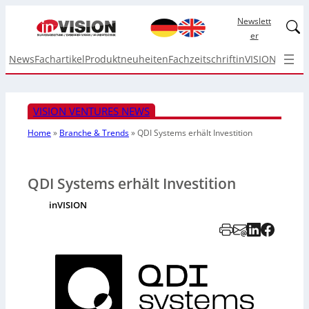
Newslett
Linked
er
News
Fachartikel
Produktneuheiten
Fachzeitschrift
inVISION Top I
VISION VENTURES NEWS
Home
»
Branche & Trends
»
QDI Systems erhält Investition
QDI Systems erhält Investition
inVISION