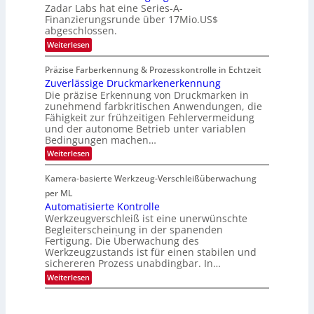
c
a
i
Zadar Labs hat eine Series-A-
ü
2
r
c
t
b
Finanzierungsrunde über 17Mio.US$
6
o
h
e
abgeschlossen.
2
c
a
r
h
0
:
n
Weiterlesen
n
i
Z
S
2
i
p
a
e
m
Präzise Farberkennung & Prozesskontrolle in Echtzeit
7
p
d
r
m
l
Zuverlässige Druckmarkenerkennung
a
e
t
a
r
Die präzise Erkennung von Druckmarken in
a
D
n
L
c
zunehmend farbkritischen Anwendungen, die
a
t
a
t
Fähigkeit zur frühzeitigen Fehlervermeidung
r
Ü
b
s
k
und der autonome Betrieb unter variablen
b
s
S
V
Bedingungen machen…
e
b
e
i
r
a
r
:
Weiterlesen
s
n
u
i
Z
i
a
t
e
u
o
Kamera-basierte Werkzeug-Verschleißüberwachung
h
F
s
v
n
m
e
-
e
per ML
e
r
B
r
Automatisierte Kontrolle
v
t
-
l
Werkzeugverschleiß ist eine unerwünschte
o
i
R
ä
n
Begleiterscheinung in der spanenden
g
u
s
H
Fertigung. Die Überwachung des
u
n
s
a
n
d
Werkzeugzustands ist für einen stabilen und
i
i
g
e
g
sichereren Prozess unabdingbar. In…
l
a
e
o
:
Weiterlesen
u
D
A
s
r
u
u
t
c