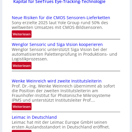
Kapital für SeeTrues Eye-Tracking-Technologie
Neue Risiken für die CMOS Sensoren-Lieferketten
Sony erzielte 2025 laut Yole Group rund 50% des
weltweiten Umsatzes mit CMOS-Bildsensoren.
:
Weiterlesen
N
Wenglor Sensoric und Siga Vision kooperieren
e
Wenglor Sensoric unterstützt Siga Vision bei der
u
automatisierten Palettenprüfung in Produktions- und
e
Logistikprozessen.
R
:
Weiterlesen
i
W
s
e
i
Wenke Weinreich wird zweite Institutsleiterin
n
k
Prof. Dr.-Ing. Wenke Weinreich übernimmt ab sofort
g
e
die Position der zweiten Institutsleiterin am
l
Fraunhofer-Institut für Photonische Mikrosysteme
n
o
IPMS und unterstützt Institutsleiter Prof.…
f
r
:
ü
Weiterlesen
S
W
r
e
Leimac in Deutschland
e
d
n
Leimac hat mit der Leimac Europe GmbH seinen
n
i
ersten Auslandsstandort in Deutschland eröffnet.
s
k
e