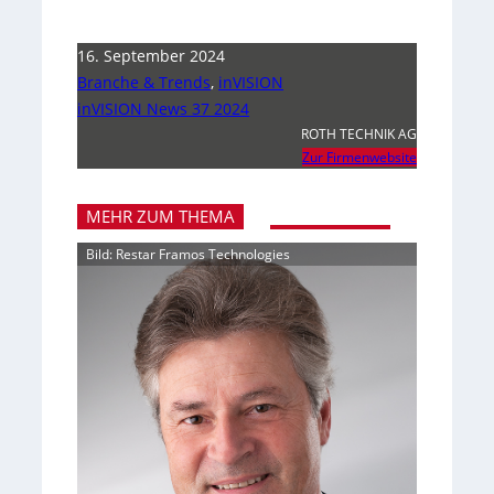
16. September 2024
Branche & Trends
,
inVISION
inVISION News 37 2024
ROTH TECHNIK AG
Zur Firmenwebsite
MEHR ZUM THEMA
Bild: Restar Framos Technologies