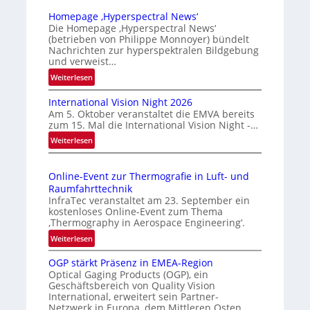
u
Homepage ‚Hyperspectral News‘
v
Die Homepage ‚Hyperspectral News‘
(betrieben von Philippe Monnoyer) bündelt
e
Nachrichten zur hyperspektralen Bildgebung
r
und verweist…
l
:
Weiterlesen
ä
H
s
International Vision Night 2026
o
s
Am 5. Oktober veranstaltet die EMVA bereits
m
zum 15. Mal die International Vision Night -…
i
e
:
Weiterlesen
g
p
I
e
a
n
g
D
Online-Event zur Thermografie in Luft- und
t
e
r
Raumfahrttechnik
e
‚
u
InfraTec veranstaltet am 23. September ein
r
H
kostenloses Online-Event zum Thema
c
n
y
‚Thermography in Aerospace Engineering‘.
k
a
p
:
Weiterlesen
m
t
e
O
a
i
r
OGP stärkt Präsenz in EMEA-Region
n
o
r
Optical Gaging Products (OGP), ein
s
l
n
Geschäftsbereich von Quality Vision
k
p
i
International, erweitert sein Partner-
a
e
e
n
Netzwerk in Europa, dem Mittleren Osten