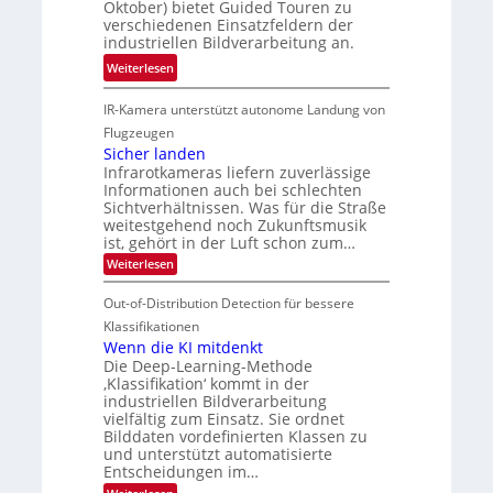
t
Oktober) bietet Guided Touren zu
k
e
k
verschiedenen Einsatzfeldern der
e
n
k
industriellen Bildverarbeitung an.
M
4
e
:
ö
Weiterlesen
K
h
G
g
-
r
IR-Kamera unterstützt autonome Landung von
u
l
M
d
i
i
Flugzeugen
e
e
d
c
Sicher landen
m
r
Infrarotkameras liefern zuverlässige
e
h
s
i
Informationen auch bei schlechten
d
k
u
n
Sichtverhältnissen. Was für die Straße
T
e
weitestgehend noch Zukunftsmusik
n
V
o
i
ist, gehört in der Luft schon zum…
d
I
u
t
:
Weiterlesen
M
S
r
e
S
a
I
i
e
n
Out-of-Distribution Detection für bessere
n
O
c
n
h
Klassifikationen
t
N
a
e
Wenn die KI mitdenkt
i
T
r
u
Die Deep-Learning-Methode
S
e
l
f
‚Klassifikation‘ kommt in der
a
p
c
industriellen Bildverarbeitung
d
n
e
h
vielfältig zum Einsatz. Sie ordnet
d
e
c
e
T
Bilddaten vordefinierten Klassen zu
r
n
und unterstützt automatisierte
t
a
V
Entscheidungen im…
r
l
I
: