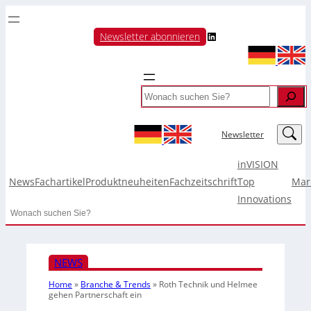
LinkedIn
Newsletter abonnieren
Search
LinkedIn
Newsletter
inVISION
News
Fachartikel
Produktneuheiten
Fachzeitschrift
Top
Mar
Innovations
Search
NEWS
Home
»
Branche & Trends
»
Roth Technik und Helmee
gehen Partnerschaft ein