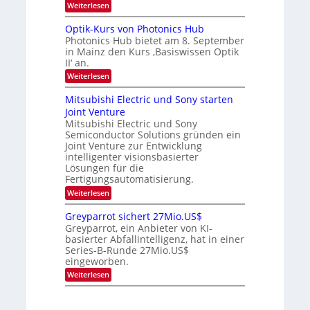
:
Weiterlesen
a
c
K
e
h
I
u
s
Optik-Kurs von Photonics Hub
-
s
t
Photonics Hub bietet am 8. September
E
-
u
in Mainz den Kurs ‚Basiswissen Optik
i
S
m
II‘ an.
n
e
i
s
m
m
:
Weiterlesen
a
i
e
O
t
n
r
p
Mitsubishi Electric und Sony starten
z
a
s
t
Joint Venture
n
r
t
i
i
Mitsubishi Electric und Sony
e
k
m
n
Semiconductor Solutions gründen ein
-
m
H
K
Joint Venture zur Entwicklung
t
a
u
intelligenter visionsbasierter
i
l
r
Lösungen für die
n
b
s
Fertigungsautomatisierung.
d
j
v
e
a
o
:
Weiterlesen
r
h
n
M
D
r
P
i
Greyparrot sichert 27Mio.US$
A
h
t
Greyparrot, ein Anbieter von KI-
C
o
s
H
basierter Abfallintelligenz, hat in einer
t
u
-
Series-B-Runde 27Mio.US$
o
b
I
n
eingeworben.
i
n
i
s
:
Weiterlesen
d
c
h
G
u
s
i
r
s
H
E
e
t
u
l