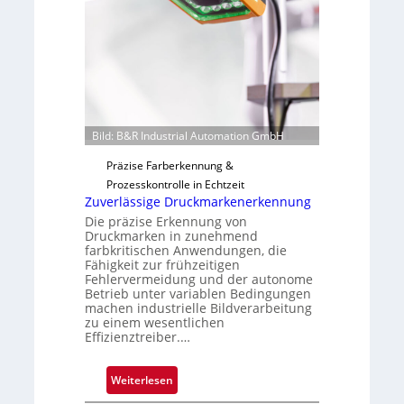
i
F
l
e
o
r
t
i
g
u
Bild: B&R Industrial Automation GmbH
n
g
Präzise Farberkennung &
a
Prozesskontrolle in Echtzeit
u
Zuverlässige Druckmarkenerkennung
s
Die präzise Erkennung von
Druckmarken in zunehmend
farbkritischen Anwendungen, die
Fähigkeit zur frühzeitigen
Fehlervermeidung und der autonome
Betrieb unter variablen Bedingungen
machen industrielle Bildverarbeitung
zu einem wesentlichen
Effizienztreiber.…
:
Weiterlesen
Z