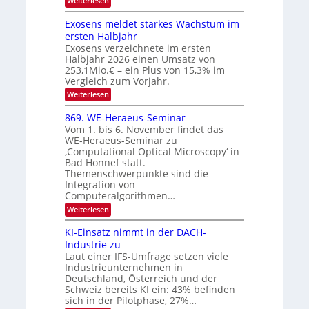
Weiterlesen
a
k
S
W
s
e
I
Exosens meldet starkes Wachstum im
n
O
ersten Halbjahr
n
Exosens verzeichnete im ersten
N
d
Halbjahr 2026 einen Umsatz von
i
2
e
253,1Mio.€ – ein Plus von 15,3% im
0
K
Vergleich zum Vorjahr.
I
2
:
Weiterlesen
m
6
E
i
x
t
869. WE-Heraeus-Seminar
o
d
Vom 1. bis 6. November findet das
s
e
WE-Heraeus-Seminar zu
e
n
‚Computational Optical Microscopy‘ in
n
k
Bad Honnef statt.
s
t
m
Themenschwerpunkte sind die
e
Integration von
l
Computeralgorithmen…
d
:
Weiterlesen
e
8
t
6
s
KI-Einsatz nimmt in der DACH-
9
t
Industrie zu
.
a
Laut einer IFS-Umfrage setzen viele
W
r
Industrieunternehmen in
E
k
-
e
Deutschland, Österreich und der
H
s
Schweiz bereits KI ein: 43% befinden
e
W
sich in der Pilotphase, 27%…
r
a