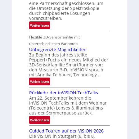
A
eine Partnerschaft geschlossen, um
L
-
die Umsetzung der Spektroskopie
u
durch chipbasierte Lösungen
R
f
voranzutreiben.
e
t
:
g
Weiterlesen
-
P
i
u
Flexible 3D-Sensorfamilie mit
a
o
n
r
n
unterschiedlichen Varianten
d
t
Unbegrenzte Möglichkeiten
R
Zu Beginn des Jahres stellte
n
a
Pepperl+Fuchs ein neues Mitglied der
e
3D-Sensorfamilie SmartRunner vor:
u
r
den Measurer 3-D. inVISION sprach
m
s
mit Annika Felhauer, Technology…
f
c
:
Weiterlesen
a
h
U
h
a
Rückkehr der inVISION TechTalks
n
r
f
Am 22. September kehren die
b
t
t
inVISION TechTalks mit dem Webinar
e
t
(Telecentric) Lenses & Illuminations
z
g
e
aus der Sommerpause zurück.
w
r
c
i
:
Weiterlesen
e
h
s
R
n
n
Guided Touren auf der VISION 2026
c
ü
z
i
Die VISION in Stuttgart (6. bis 8.
h
c