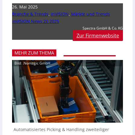
26. Mai 2025
Branche & Trends
,
inVISION
,
Märkte und Trends
inVISION News 20 2025
Spectra GmbH & Co. KG
Zur Firmenwebsite
MEHR ZUM THEMA
Bild: .Nomagic GmbH
Automatisiertes Picking & Handling zweiteiliger