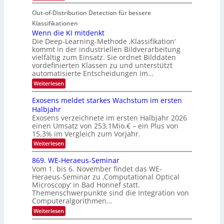
T
I
u
t
Out-of-Distribution Detection für bessere
a
S
r
e
g
I
Klassifikationen
e
n
u
Wenn die KI mitdenkt
O
n
Die Deep-Learning-Methode ‚Klassifikation‘
n
N
a
kommt in der industriellen Bildverarbeitung
g
T
u
vielfältig zum Einsatz. Sie ordnet Bilddaten
z
e
vordefinierten Klassen zu und unterstützt
f
u
c
automatisierte Entscheidungen im…
d
E
h
:
Weiterlesen
e
l
T
W
r
e
e
a
Exosens meldet starkes Wachstum im ersten
V
n
k
Halbjahr
l
n
I
Exosens verzeichnete im ersten Halbjahr 2026
t
k
d
S
einen Umsatz von 253,1Mio.€ – ein Plus von
i
r
s
e
I
15,3% im Vergleich zum Vorjahr.
o
K
O
:
Weiterlesen
n
I
E
N
m
i
x
869. WE-Heraeus-Seminar
i
2
o
k
t
Vom 1. bis 6. November findet das WE-
0
s
d
-
Heraeus-Seminar zu ‚Computational Optical
e
2
e
u
Microscopy‘ in Bad Honnef statt.
n
n
6
Themenschwerpunkte sind die Integration von
s
n
k
m
Computeralgorithmen…
t
d
e
:
Weiterlesen
B
l
8
d
i