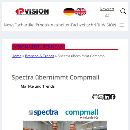
Newslett
Linked
er
News
Fachartikel
Produktneuheiten
Fachzeitschrift
inVISION Top I
VISION VENTURES NEWS
Home
»
Branche & Trends
»
Spectra übernimmt Compmall
Spectra übernimmt Compmall
Märkte und Trends