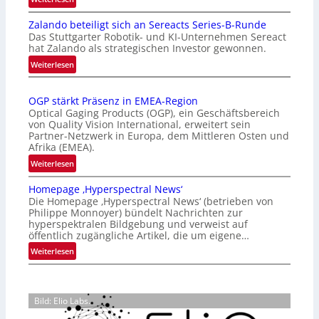
I
Zalando beteiligt sich an Sereacts Series-B-Runde
n
Das Stuttgarter Robotik- und KI-Unternehmen Sereact
t
hat Zalando als strategischen Investor gewonnen.
e
:
Weiterlesen
r
Z
n
a
a
OGP stärkt Präsenz in EMEA-Region
l
t
Optical Gaging Products (OGP), ein Geschäftsbereich
a
i
von Quality Vision International, erweitert sein
n
o
Partner-Netzwerk in Europa, dem Mittleren Osten und
d
Afrika (EMEA).
n
o
a
:
Weiterlesen
b
l
O
e
Homepage ‚Hyperspectral News‘
V
G
t
Die Homepage ‚Hyperspectral News‘ (betrieben von
i
P
Philippe Monnoyer) bündelt Nachrichten zur
e
s
s
hyperspektralen Bildgebung und verweist auf
i
i
t
öffentlich zugängliche Artikel, die um eigene…
l
o
ä
:
Weiterlesen
i
n
r
H
g
N
k
o
t
i
t
m
s
g
P
Bild: Elio Labs.
e
i
h
r
p