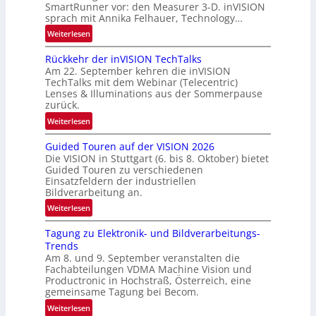
SmartRunner vor: den Measurer 3-D. inVISION
d
sprach mit Annika Felhauer, Technology…
e
:
Weiterlesen
U
Rückkehr der inVISION TechTalks
n
Am 22. September kehren die inVISION
b
TechTalks mit dem Webinar (Telecentric)
e
Lenses & Illuminations aus der Sommerpause
g
zurück.
r
:
Weiterlesen
e
R
n
Guided Touren auf der VISION 2026
ü
z
Die VISION in Stuttgart (6. bis 8. Oktober) bietet
c
t
Guided Touren zu verschiedenen
k
Einsatzfeldern der industriellen
e
k
Bildverarbeitung an.
M
e
:
ö
Weiterlesen
h
G
g
r
Tagung zu Elektronik- und Bildverarbeitungs-
u
l
d
Trends
i
i
e
Am 8. und 9. September veranstalten die
d
c
r
Fachabteilungen VDMA Machine Vision und
e
h
Productronic in Hochstraß, Österreich, eine
i
d
k
gemeinsame Tagung bei Becom.
n
T
e
:
Weiterlesen
V
o
i