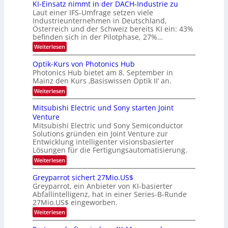
6
KI-Einsatz nimmt in der DACH-Industrie zu
e
l
9
t
Laut einer IFS-Umfrage setzen viele
.
d
s
Industrieunternehmen in Deutschland,
W
t
v
Österreich und der Schweiz bereits KI ein: 43%
E
a
befinden sich in der Pilotphase, 27%…
-
e
r
H
k
r
:
Weiterlesen
e
e
K
a
r
s
I
Optik-Kurs von Photonics Hub
a
r
W
-
e
Photonics Hub bietet am 8. September in
a
E
b
u
Mainz den Kurs ‚Basiswissen Optik II‘ an.
c
i
e
s
h
n
:
Weiterlesen
-
i
s
s
O
S
t
a
t
p
Mitsubishi Electric und Sony starten Joint
e
u
t
t
u
m
Venture
m
z
i
i
n
i
n
Mitsubishi Electric und Sony Semiconductor
k
n
m
i
Solutions gründen ein Joint Venture zur
-
g
a
e
m
K
Entwicklung intelligenter visionsbasierter
s
r
r
m
u
Lösungen für die Fertigungsautomatisierung.
-
s
t
r
:
t
Weiterlesen
i
s
T
M
e
n
v
r
i
n
d
o
Greyparrot sichert 27Mio.US$
t
H
e
e
n
Greyparrot, ein Anbieter von KI-basierter
s
a
r
P
n
Abfallintelligenz, hat in einer Series-B-Runde
u
l
D
h
d
27Mio.US$ eingeworben.
b
b
A
o
i
j
C
s
t
:
Weiterlesen
s
a
H
o
G
h
h
-
n
r