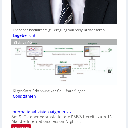
Erdbeben beeinträchtigt Fertigung von Sony-Bildsensoren
Lagebericht
Bild: iba AG
KI-gestützte Erkennung von Coil-Umreifungen
Coils zählen
International Vision Night 2026
Am 5. Oktober veranstaltet die EMVA bereits zum 15.
Mal die International Vision Night -…
:
Weiterlesen