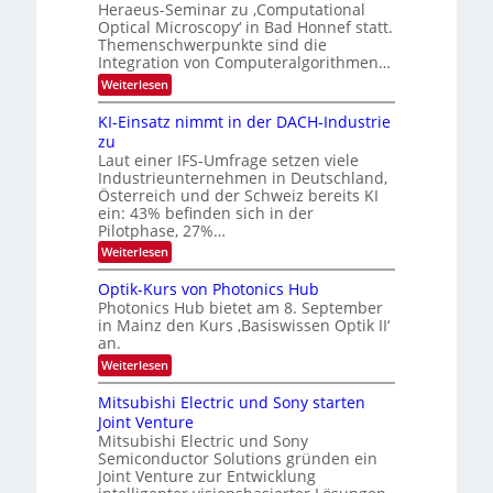
e
Heraeus-Seminar zu ‚Computational
e
d
n
Optical Microscopy‘ in Bad Honnef statt.
n
k
B
Themenschwerpunkte sind die
s
t
i
m
Integration von Computeralgorithmen…
e
l
:
Weiterlesen
l
d
8
d
6
v
KI-Einsatz nimmt in der DACH-Industrie
e
9
t
zu
e
.
s
Laut einer IFS-Umfrage setzen viele
r
W
t
Industrieunternehmen in Deutschland,
E
a
a
-
Österreich und der Schweiz bereits KI
r
r
H
ein: 43% befinden sich in der
k
e
b
e
Pilotphase, 27%…
r
s
e
:
Weiterlesen
a
W
i
K
e
a
I
u
t
Optik-Kurs von Photonics Hub
c
-
s
h
Photonics Hub bietet am 8. September
u
E
-
s
in Mainz den Kurs ‚Basiswissen Optik II‘
n
i
S
t
an.
n
e
g
u
s
m
:
Weiterlesen
m
s
a
i
O
i
t
-
n
p
m
Mitsubishi Electric und Sony starten
z
a
t
T
e
Joint Venture
n
r
i
r
r
i
Mitsubishi Electric und Sony
k
s
m
e
Semiconductor Solutions gründen ein
-
t
m
K
Joint Venture zur Entwicklung
n
e
t
u
n