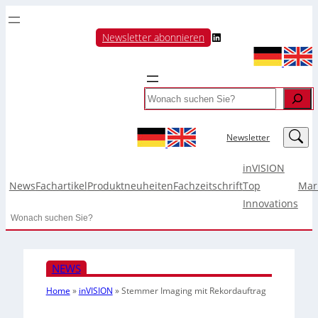
LinkedIn
Newsletter abonnieren
Search
LinkedIn
Newsletter
inVISION
News
Fachartikel
Produktneuheiten
Fachzeitschrift
Top
Mar
Innovations
Search
NEWS
Home
»
inVISION
»
Stemmer Imaging mit Rekordauftrag