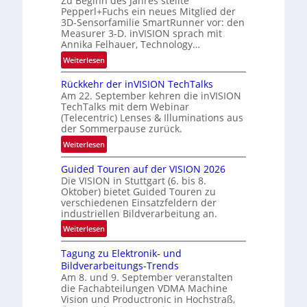
Zu Beginn des Jahres stellte
w
u
Pepperl+Fuchs ein neues Mitglied der
s
n
3D-Sensorfamilie SmartRunner vor: den
‘
Measurer 3-D. inVISION sprach mit
d
Annika Felhauer, Technology…
e
:
Weiterlesen
U
Rückkehr der inVISION TechTalks
n
Am 22. September kehren die inVISION
b
TechTalks mit dem Webinar
e
(Telecentric) Lenses & Illuminations aus
g
der Sommerpause zurück.
r
:
Weiterlesen
e
R
n
Guided Touren auf der VISION 2026
ü
z
Die VISION in Stuttgart (6. bis 8.
c
t
Oktober) bietet Guided Touren zu
k
verschiedenen Einsatzfeldern der
e
k
industriellen Bildverarbeitung an.
M
e
:
ö
Weiterlesen
h
G
g
r
Tagung zu Elektronik- und
u
l
d
Bildverarbeitungs-Trends
i
i
e
Am 8. und 9. September veranstalten
d
c
r
die Fachabteilungen VDMA Machine
e
h
Vision und Productronic in Hochstraß,
i
d
k