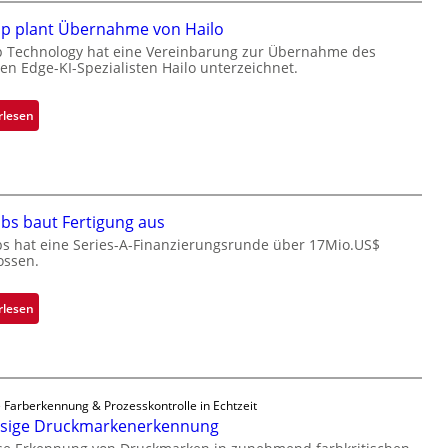
l
c
i
k
ip plant Übernahme von Hailo
g
s
p Technology hat eine Vereinbarung zur Übernahme des
t
hen Edge-KI-Spezialisten Hailo unterzeichnet.
t
s
o
i
n
:
rlesen
c
e
M
h
ü
i
a
b
c
n
e
r
S
r
bs baut Fertigung aus
o
e
n
c
bs hat eine Series-A-Finanzierungsrunde über 17Mio.US$
r
i
ossen.
h
e
m
i
a
m
p
:
rlesen
c
t
p
Z
t
D
l
a
s
a
a
d
S
r
n
a
e
k
 Farberkennung & Prozesskontrolle in Echtzeit
t
r
r
ssige Druckmarkenerkennung
V
Ü
L
i
i