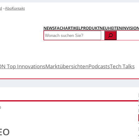
d
Abo
Kontakt
NEWS
FACHARTIKEL
PRODUKTNEUHEITEN
INVISIO
Search
ON Top Innovations
Marktübersichten
Podcasts
Tech Talks
O
EO