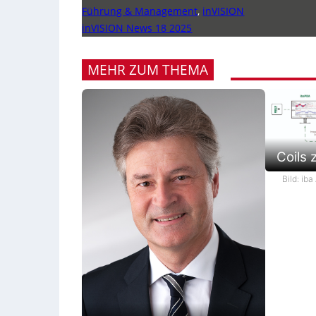
Führung & Management
,
inVISION
inVISION News 18 2025
MEHR ZUM THEMA
Coils 
Bild: iba