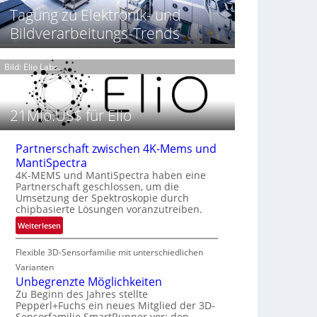
t
h
Tagung zu Elektronik- und
T
P
t
h
Bildverarbeitungs-Trends
r
2
e
ä
0
r
s
2
m
Bild: Elio Labs.
e
6
o
n
g
z
r
21Mio.US$ für Elio
i
a
n
f
E
i
Partnerschaft zwischen 4K-Mems und
M
e
MantiSpectra
E
i
4K-MEMS und MantiSpectra haben eine
A
Partnerschaft geschlossen, um die
n
-
Umsetzung der Spektroskopie durch
L
chipbasierte Lösungen voranzutreiben.
R
u
e
:
Weiterlesen
f
g
P
t
i
Flexible 3D-Sensorfamilie mit unterschiedlichen
a
-
o
r
Varianten
u
n
t
Unbegrenzte Möglichkeiten
n
n
Zu Beginn des Jahres stellte
d
Pepperl+Fuchs ein neues Mitglied der 3D-
e
R
Sensorfamilie SmartRunner vor: den