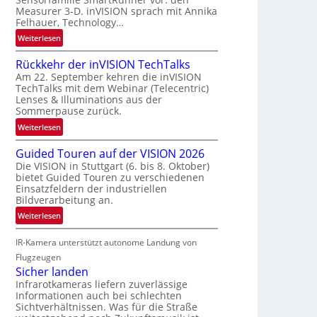
r
a
Measurer 3-D. inVISION sprach mit Annika
s
u
Felhauer, Technology…
c
m
:
Weiterlesen
h
f
U
a
a
Rückkehr der inVISION TechTalks
n
f
h
Am 22. September kehren die inVISION
b
t
r
TechTalks mit dem Webinar (Telecentric)
e
z
Lenses & Illuminations aus der
t
g
w
Sommerpause zurück.
t
r
i
e
:
Weiterlesen
e
s
c
R
n
c
Guided Touren auf der VISION 2026
h
ü
z
h
Die VISION in Stuttgart (6. bis 8. Oktober)
n
c
t
bietet Guided Touren zu verschiedenen
e
i
k
e
Einsatzfeldern der industriellen
n
k
k
Bildverarbeitung an.
M
4
e
ö
:
Weiterlesen
K
h
g
G
-
r
l
IR-Kamera unterstützt autonome Landung von
u
M
d
i
i
Flugzeugen
e
e
c
d
Sicher landen
m
r
h
e
Infrarotkameras liefern zuverlässige
s
i
k
Informationen auch bei schlechten
d
u
n
Sichtverhältnissen. Was für die Straße
e
T
n
V