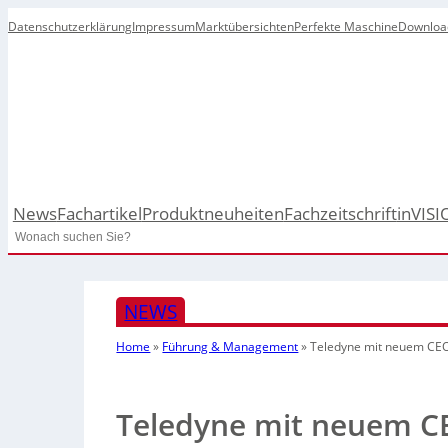
Datenschutzerklärung
Impressum
Marktübersichten
Perfekte Maschine
Downloa
News
Fachartikel
Produktneuheiten
Fachzeitschrift
inVISI
Search
NEWS
Home
»
Führung & Management
»
Teledyne mit neuem CE
Teledyne mit neuem C