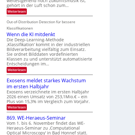
weitestgehend noch Zukunftsmusik ist,
i
o
d
I
gehört in der Luft schon zum…
t
u
M
S
:
Weiterlesen
e
r
a
S
I
n
i
e
n
Out-of-Distribution Detection für bessere
O
c
n
t
N
h
Klassifikationen
a
i
e
T
Wenn die KI mitdenkt
r
u
S
e
Die Deep-Learning-Methode
l
f
p
‚Klassifikation‘ kommt in der industriellen
a
c
d
Bildverarbeitung vielfältig zum Einsatz.
n
e
h
d
Sie ordnet Bilddaten vordefinierten
e
c
T
e
Klassen zu und unterstützt automatisierte
r
t
n
a
Entscheidungen im…
V
r
l
:
Weiterlesen
I
a
k
W
S
e
s
Exosens meldet starkes Wachstum
n
I
im ersten Halbjahr
n
O
d
Exosens verzeichnete im ersten Halbjahr
N
i
2026 einen Umsatz von 253,1Mio.€ – ein
e
2
Plus von 15,3% im Vergleich zum Vorjahr.
K
0
:
Weiterlesen
I
2
E
m
x
i
869. WE-Heraeus-Seminar
6
o
t
Vom 1. bis 6. November findet das WE-
s
d
Heraeus-Seminar zu ‚Computational
e
e
Optical Microscopy‘ in Bad Honnef statt.
n
n