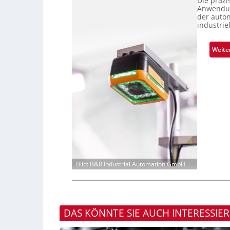
Die präz
Anwendun
der auto
industrie
Weite
Bild: B&R Industrial Automation GmbH
DAS KÖNNTE SIE AUCH INTERESSIE