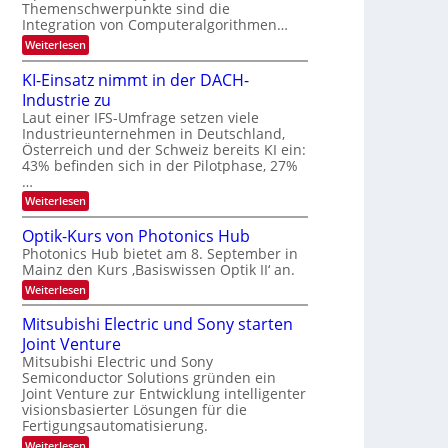
s
k
Themenschwerpunkte sind die
m
t
Integration von Computeralgorithmen…
e
:
Weiterlesen
l
8
d
6
e
KI-Einsatz nimmt in der DACH-
9
t
Industrie zu
.
s
W
Laut einer IFS-Umfrage setzen viele
t
E
a
Industrieunternehmen in Deutschland,
-
r
Österreich und der Schweiz bereits KI ein:
H
k
43% befinden sich in der Pilotphase, 27%
e
e
…
r
s
a
:
Weiterlesen
W
e
K
a
u
I
c
Optik-Kurs von Photonics Hub
s
-
h
Photonics Hub bietet am 8. September in
-
E
s
S
Mainz den Kurs ‚Basiswissen Optik II‘ an.
i
t
e
n
u
:
Weiterlesen
m
s
m
O
i
a
i
p
Mitsubishi Electric und Sony starten
n
t
m
t
a
z
Joint Venture
e
i
r
n
r
k
Mitsubishi Electric und Sony
i
s
-
Semiconductor Solutions gründen ein
m
t
K
Joint Venture zur Entwicklung intelligenter
m
e
u
visionsbasierter Lösungen für die
t
n
r
i
Fertigungsautomatisierung.
H
s
n
a
v
:
Weiterlesen