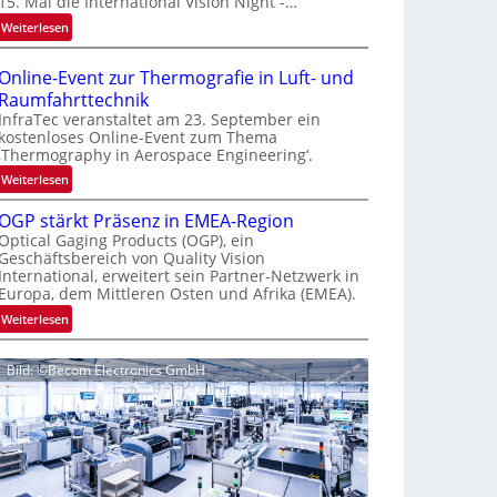
15. Mal die International Vision Night -…
e
:
Weiterlesen
p
I
a
n
g
Online-Event zur Thermografie in Luft- und
t
e
Raumfahrttechnik
e
‚
InfraTec veranstaltet am 23. September ein
r
H
kostenloses Online-Event zum Thema
‚Thermography in Aerospace Engineering‘.
n
y
a
p
:
Weiterlesen
t
e
O
i
OGP stärkt Präsenz in EMEA-Region
r
n
o
Optical Gaging Products (OGP), ein
s
l
Geschäftsbereich von Quality Vision
n
p
i
International, erweitert sein Partner-Netzwerk in
a
e
n
Europa, dem Mittleren Osten und Afrika (EMEA).
l
c
e
:
Weiterlesen
V
t
-
O
i
r
E
G
s
a
v
Bild: ©Becom Electronics GmbH
P
i
l
e
s
o
N
n
t
n
e
t
ä
N
w
z
r
i
s
u
k
g
‘
r