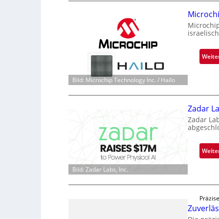
Microch
Microchi
israelisc
Weite
Bild: Microchip Technology Inc. / Hailo
Zadar La
Zadar La
abgeschl
Weite
Bild: Zadar Labs, Inc.
Präzise
Zuverlä