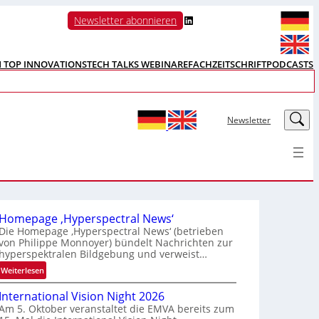
LinkedIn
Newsletter abonnieren
N TOP INNOVATIONS
TECH TALKS WEBINARE
FACHZEITSCHRIFT
PODCASTS
LinkedIn
Newsletter
Homepage ‚Hyperspectral News‘
Die Homepage ‚Hyperspectral News‘ (betrieben
von Philippe Monnoyer) bündelt Nachrichten zur
hyperspektralen Bildgebung und verweist…
:
Weiterlesen
H
International Vision Night 2026
o
Am 5. Oktober veranstaltet die EMVA bereits zum
m