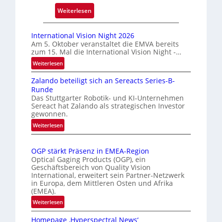
k
:
Weiterlesen
m
A
a
u
International Vision Night 2026
r
t
Am 5. Oktober veranstaltet die EMVA bereits
k
zum 15. Mal die International Vision Night -…
o
e
m
:
Weiterlesen
n
I
a
Zalando beteiligt sich an Sereacts Series-B-
e
n
t
Runde
t
r
i
Das Stuttgarter Robotik- und KI-Unternehmen
e
k
s
Sereact hat Zalando als strategischen Investor
r
e
gewonnen.
i
n
n
e
:
Weiterlesen
a
n
Z
r
t
a
u
t
i
OGP stärkt Präsenz in EMEA-Region
l
n
e
o
Optical Gaging Products (OGP), ein
a
g
K
n
Geschäftsbereich von Quality Vision
n
International, erweitert sein Partner-Netzwerk
a
o
d
in Europa, dem Mittleren Osten und Afrika
l
n
(EMEA).
o
V
t
b
:
Weiterlesen
i
r
e
O
s
o
t
Homepage ‚Hyperspectral News‘
G