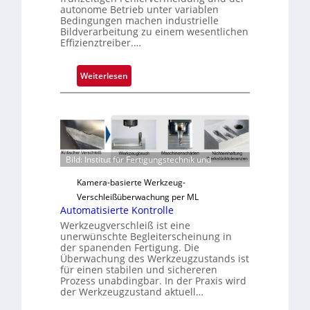
autonome Betrieb unter variablen
Bedingungen machen industrielle
Bildverarbeitung zu einem wesentlichen
Effizienztreiber.…
:
Weiterlesen
Z
u
v
e
r
Bild: Institut für Fertigungstechnik und
l
ä
Kamera-basierte Werkzeug-
s
Verschleißüberwachung per ML
s
Automatisierte Kontrolle
i
Werkzeugverschleiß ist eine
g
unerwünschte Begleiterscheinung in
der spanenden Fertigung. Die
e
Überwachung des Werkzeugzustands ist
D
für einen stabilen und sichereren
r
Prozess unabdingbar. In der Praxis wird
der Werkzeugzustand aktuell…
u
c