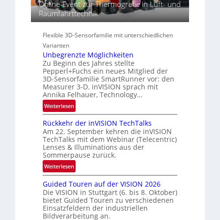
i
g
Online-Event zur Thermografie in Luft- und
t
e
i
Raumfahrttechnik
r
s
o
a
-
n
l
Flexible 3D-Sensorfamilie mit unterschiedlichen
B
N
Varianten
-
e
Unbegrenzte Möglichkeiten
R
w
Zu Beginn des Jahres stellte
u
Pepperl+Fuchs ein neues Mitglied der
s
n
3D-Sensorfamilie SmartRunner vor: den
‘
d
Measurer 3-D. inVISION sprach mit
Annika Felhauer, Technology…
e
:
Weiterlesen
U
Rückkehr der inVISION TechTalks
n
Am 22. September kehren die inVISION
b
TechTalks mit dem Webinar (Telecentric)
e
Lenses & Illuminations aus der
g
Sommerpause zurück.
r
:
Weiterlesen
e
R
n
Guided Touren auf der VISION 2026
ü
z
Die VISION in Stuttgart (6. bis 8. Oktober)
c
t
bietet Guided Touren zu verschiedenen
k
Einsatzfeldern der industriellen
e
k
Bildverarbeitung an.
M