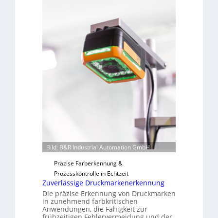
b
v
s
o
b
n
a
H
u
a
t
i
F
l
e
o
r
t
i
g
u
n
g
Bild: B&R Industrial Automation GmbH
a
Präzise Farberkennung &
u
Prozesskontrolle in Echtzeit
s
Zuverlässige Druckmarkenerkennung
Die präzise Erkennung von Druckmarken
in zunehmend farbkritischen
Anwendungen, die Fähigkeit zur
frühzeitigen Fehlervermeidung und der