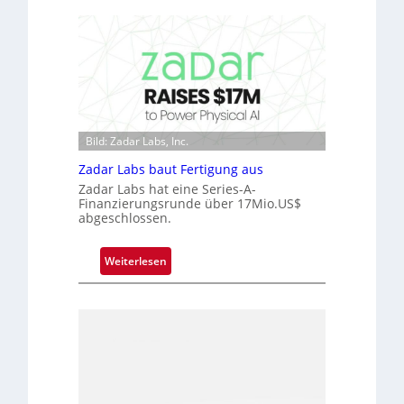
i
t
c
D
r
a
o
r
c
k
h
V
i
i
p
Bild: Zadar Labs, Inc.
s
p
i
Zadar Labs baut Fertigung aus
l
o
Zadar Labs hat eine Series-A-
a
n
Finanzierungsrunde über 17Mio.US$
n
abgeschlossen.
t
Ü
:
Weiterlesen
b
Z
e
a
r
d
n
a
a
r
h
L
m
a
e