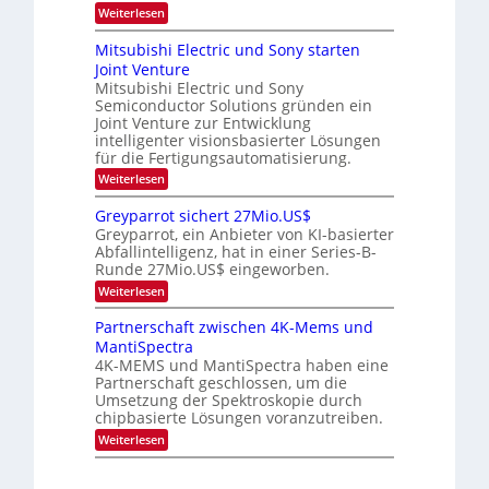
s
m
:
Weiterlesen
m
s
a
i
O
i
t
-
n
p
m
Mitsubishi Electric und Sony starten
z
a
t
T
e
Joint Venture
n
r
i
r
r
i
Mitsubishi Electric und Sony
k
s
m
e
Semiconductor Solutions gründen ein
-
t
m
K
Joint Venture zur Entwicklung
n
e
t
u
n
intelligenter visionsbasierter Lösungen
d
i
r
H
für die Fertigungsautomatisierung.
n
s
s
a
d
:
Weiterlesen
v
l
e
M
o
b
r
i
n
j
Greyparrot sichert 27Mio.US$
D
t
P
a
Greyparrot, ein Anbieter von KI-basierter
A
s
h
h
Abfallintelligenz, hat in einer Series-B-
C
u
o
r
H
Runde 27Mio.US$ eingeworben.
b
t
-
i
o
:
Weiterlesen
I
s
n
G
n
h
i
r
Partnerschaft zwischen 4K-Mems und
d
i
c
e
u
MantiSpectra
E
s
y
s
l
H
4K-MEMS und MantiSpectra haben eine
p
t
e
u
Partnerschaft geschlossen, um die
a
r
c
b
r
Umsetzung der Spektroskopie durch
i
t
r
chipbasierte Lösungen voranzutreiben.
e
r
o
z
i
:
Weiterlesen
t
u
c
P
s
u
a
i
n
r
c