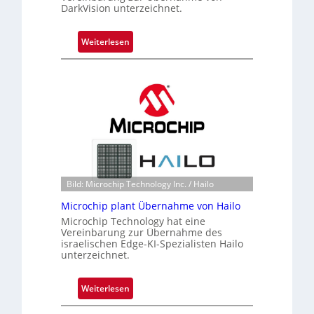
DarkVision unterzeichnet.
:
Weiterlesen
B
l
a
c
k
s
t
o
n
Bild: Microchip Technology Inc. / Hailo
e
ü
Microchip plant Übernahme von Hailo
b
Microchip Technology hat eine
Vereinbarung zur Übernahme des
e
israelischen Edge-KI-Spezialisten Hailo
r
unterzeichnet.
n
i
:
Weiterlesen
m
M
m