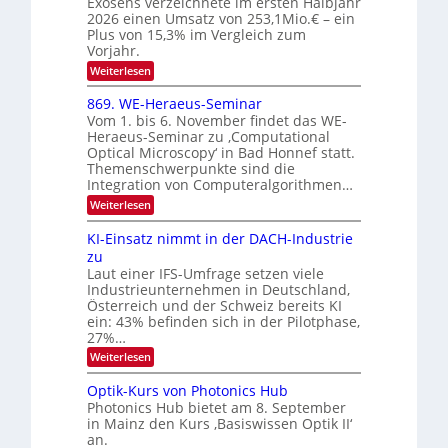
Exosens verzeichnete im ersten Halbjahr
O
d
o
2026 einen Umsatz von 253,1Mio.€ – ein
i
N
n
e
Plus von 15,3% im Vergleich zum
2
K
i
Vorjahr.
I
0
k
:
Weiterlesen
m
2
E
-
i
6
x
t
869. WE-Heraeus-Seminar
u
o
d
Vom 1. bis 6. November findet das WE-
n
s
e
Heraeus-Seminar zu ‚Computational
e
d
n
Optical Microscopy‘ in Bad Honnef statt.
n
k
B
Themenschwerpunkte sind die
s
t
i
m
Integration von Computeralgorithmen…
e
l
:
Weiterlesen
l
d
8
d
6
v
KI-Einsatz nimmt in der DACH-Industrie
e
9
t
zu
e
.
s
Laut einer IFS-Umfrage setzen viele
r
W
t
Industrieunternehmen in Deutschland,
E
a
a
-
Österreich und der Schweiz bereits KI
r
r
H
ein: 43% befinden sich in der Pilotphase,
k
e
b
e
27%…
r
s
e
:
Weiterlesen
a
W
i
K
e
a
I
u
t
Optik-Kurs von Photonics Hub
c
-
s
h
Photonics Hub bietet am 8. September
u
E
-
s
in Mainz den Kurs ‚Basiswissen Optik II‘
n
i
S
t
an.
n
e
g
u