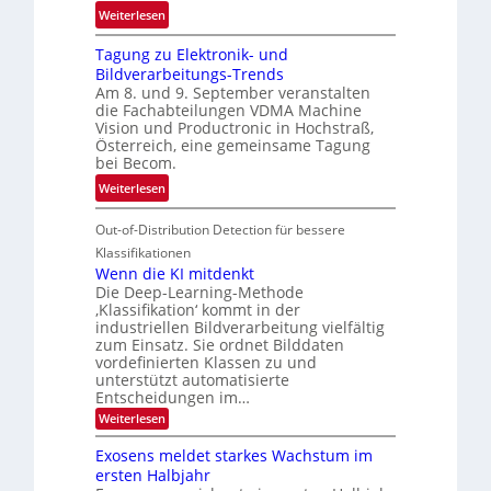
e
:
ö
Weiterlesen
h
G
g
r
Tagung zu Elektronik- und
u
l
d
Bildverarbeitungs-Trends
i
i
e
Am 8. und 9. September veranstalten
d
c
r
die Fachabteilungen VDMA Machine
e
h
Vision und Productronic in Hochstraß,
i
d
k
Österreich, eine gemeinsame Tagung
n
T
e
bei Becom.
V
o
i
:
Weiterlesen
I
u
t
T
S
r
e
Out-of-Distribution Detection für bessere
a
I
e
n
g
Klassifikationen
O
n
u
Wenn die KI mitdenkt
N
a
Die Deep-Learning-Methode
n
T
u
‚Klassifikation‘ kommt in der
g
e
industriellen Bildverarbeitung vielfältig
f
z
c
zum Einsatz. Sie ordnet Bilddaten
d
u
h
vordefinierten Klassen zu und
e
E
unterstützt automatisierte
T
r
Entscheidungen im…
l
a
V
e
:
Weiterlesen
l
I
W
k
k
e
S
Exosens meldet starkes Wachstum im
t
s
n
I
ersten Halbjahr
r
n