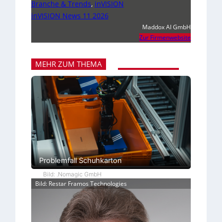
Branche & Trends
,
inVISION
inVISION News 11 2026
Maddox AI GmbH
Zur Firmenwebsite
MEHR ZUM THEMA
Problemfall Schuhkarton
Bild: .Nomagic GmbH
Bild: Restar Framos Technologies