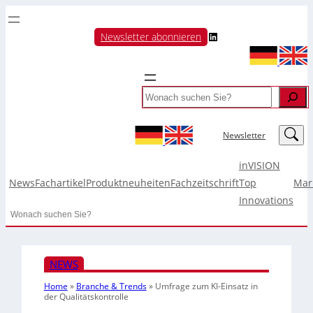
LinkedIn
Newsletter abonnieren
Search
LinkedIn
Newsletter
inVISION
News
Fachartikel
Produktneuheiten
Fachzeitschrift
Top
Mar
Innovations
Search
NEWS
Home
»
Branche & Trends
»
Umfrage zum KI-Einsatz in
der Qualitätskontrolle