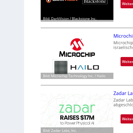
Weite
Bild: DarkVision / Blackstone Inc.
Microchi
Microchi
israelisc
Weite
Bild: Microchip Technology Inc. / Hailo
Zadar La
Zadar Lab
abgeschl
Weite
Bild: Zadar Labs, Inc.