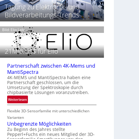
t
h
Tagung zu Elektronik- und
T
P
t
h
Bildverarbeitungs-Trends
r
2
e
ä
0
r
s
2
m
Bild: Elio Labs.
e
6
o
n
g
z
r
21Mio.US$ für Elio
i
a
n
f
E
i
Partnerschaft zwischen 4K-Mems und
M
e
MantiSpectra
E
i
4K-MEMS und MantiSpectra haben eine
A
Partnerschaft geschlossen, um die
n
-
Umsetzung der Spektroskopie durch
L
R
chipbasierte Lösungen voranzutreiben.
u
e
:
Weiterlesen
f
g
P
t
i
Flexible 3D-Sensorfamilie mit unterschiedlichen
a
-
o
r
Varianten
u
n
t
Unbegrenzte Möglichkeiten
n
n
Zu Beginn des Jahres stellte
d
Pepperl+Fuchs ein neues Mitglied der 3D-
e
R