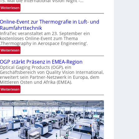
15. Mal die International Vision Night -…
e
:
Weiterlesen
p
I
a
n
g
Online-Event zur Thermografie in Luft- und
t
e
Raumfahrttechnik
e
‚
InfraTec veranstaltet am 23. September ein
r
H
kostenloses Online-Event zum Thema
‚Thermography in Aerospace Engineering‘.
n
y
a
p
:
Weiterlesen
t
e
O
i
OGP stärkt Präsenz in EMEA-Region
r
n
o
Optical Gaging Products (OGP), ein
s
l
Geschäftsbereich von Quality Vision International,
n
p
i
erweitert sein Partner-Netzwerk in Europa, dem
a
e
n
Mittleren Osten und Afrika (EMEA).
l
c
e
:
Weiterlesen
V
t
-
O
i
r
E
G
s
a
v
Bild: ©Becom Electronics GmbH
P
i
l
e
s
o
N
n
t
n
e
t
ä
N
w
z
r
i
s
u
k
g
‘
r