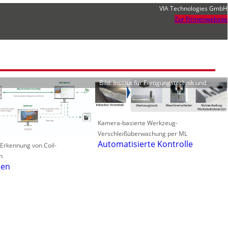
VIA Technologies GmbH
Zur Firmenwebsite
Bild: Institut für Fertigungstechnik und
Kamera-basierte Werkzeug-
Verschleißüberwachung per ML
Automatisierte Kontrolle
 Erkennung von Coil-
n
len