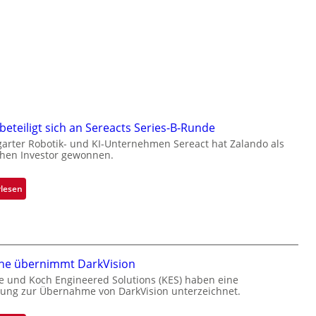
beteiligt sich an Sereacts Series-B-Runde
garter Robotik- und KI-Unternehmen Sereact hat Zalando als
chen Investor gewonnen.
:
rlesen
Z
a
l
a
n
one übernimmt DarkVision
d
e und Koch Engineered Solutions (KES) haben eine
ung zur Übernahme von DarkVision unterzeichnet.
o
b