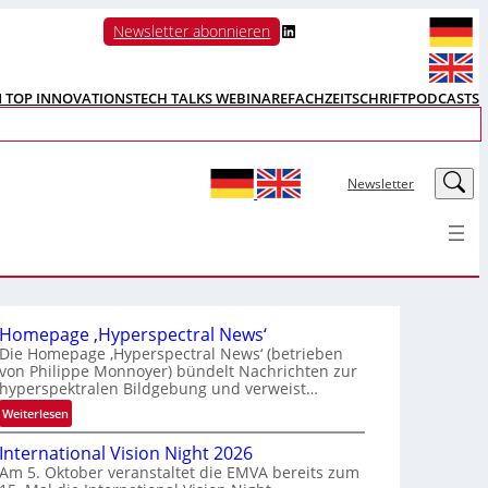
LinkedIn
Newsletter abonnieren
N TOP INNOVATIONS
TECH TALKS WEBINARE
FACHZEITSCHRIFT
PODCASTS
LinkedIn
Newsletter
Homepage ‚Hyperspectral News‘
Die Homepage ‚Hyperspectral News‘ (betrieben
von Philippe Monnoyer) bündelt Nachrichten zur
hyperspektralen Bildgebung und verweist…
:
Weiterlesen
H
International Vision Night 2026
o
Am 5. Oktober veranstaltet die EMVA bereits zum
m