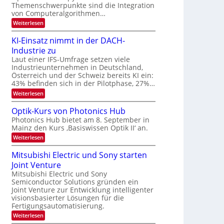
s
k
Themenschwerpunkte sind die Integration
m
t
von Computeralgorithmen…
e
:
Weiterlesen
l
8
d
6
e
KI-Einsatz nimmt in der DACH-
9
t
Industrie zu
.
s
W
Laut einer IFS-Umfrage setzen viele
t
E
a
Industrieunternehmen in Deutschland,
-
r
Österreich und der Schweiz bereits KI ein:
H
k
43% befinden sich in der Pilotphase, 27%…
e
e
r
:
Weiterlesen
s
a
K
W
e
I
a
Optik-Kurs von Photonics Hub
u
-
c
Photonics Hub bietet am 8. September in
s
E
h
Mainz den Kurs ‚Basiswissen Optik II‘ an.
-
i
s
S
n
t
:
Weiterlesen
e
s
u
O
m
a
m
p
Mitsubishi Electric und Sony starten
i
t
i
t
n
z
Joint Venture
m
i
a
n
e
k
Mitsubishi Electric und Sony
r
i
r
-
Semiconductor Solutions gründen ein
m
s
K
Joint Venture zur Entwicklung intelligenter
m
t
u
visionsbasierter Lösungen für die
t
e
r
i
Fertigungsautomatisierung.
n
s
n
H
v
:
Weiterlesen
d
a
o
M