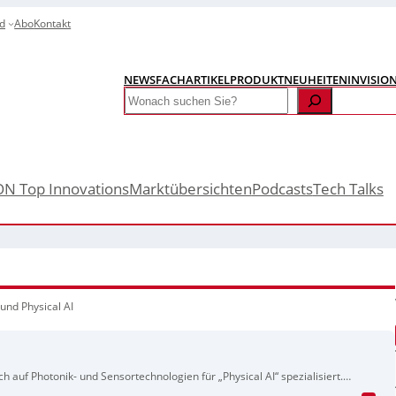
d
Abo
Kontakt
NEWS
FACHARTIKEL
PRODUKTNEUHEITEN
INVISIO
Search
ON Top Innovations
Marktübersichten
Podcasts
Tech Talks
 und Physical AI
h auf Photonik- und Sensortechnologien für „Physical AI“ spezialisiert.
echnik will Brillify die Entwicklung und Markteinführung neuer
Physical-