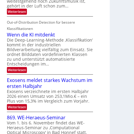
weitestgehend noch Zukunftsmusik ist,
i
o
d
I
gehört in der Luft schon zum…
t
u
M
S
:
Weiterlesen
e
r
a
S
I
n
i
e
n
Out-of-Distribution Detection für bessere
O
c
n
t
N
h
Klassifikationen
a
i
e
T
Wenn die KI mitdenkt
r
u
S
e
Die Deep-Learning-Methode ‚Klassifikation‘
l
f
p
kommt in der industriellen
a
c
d
Bildverarbeitung vielfältig zum Einsatz. Sie
n
e
h
d
ordnet Bilddaten vordefinierten Klassen
e
c
T
e
zu und unterstützt automatisierte
r
t
n
a
Entscheidungen im…
V
r
l
:
Weiterlesen
I
a
k
W
S
e
s
Exosens meldet starkes Wachstum im
n
I
ersten Halbjahr
n
O
d
Exosens verzeichnete im ersten Halbjahr
N
i
2026 einen Umsatz von 253,1Mio.€ – ein
e
2
Plus von 15,3% im Vergleich zum Vorjahr.
K
0
:
Weiterlesen
I
2
E
m
x
i
869. WE-Heraeus-Seminar
6
o
t
Vom 1. bis 6. November findet das WE-
s
d
Heraeus-Seminar zu ‚Computational
e
e
Optical Microscopy‘ in Bad Honnef statt.
n
n