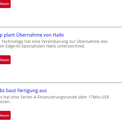
e
:
rlesen
t
B
e
l
i
a
l
c
i
k
p plant Übernahme von Hailo
g
s
p Technology hat eine Vereinbarung zur Übernahme des
t
hen Edge-KI-Spezialisten Hailo unterzeichnet.
t
s
o
i
n
:
rlesen
c
e
M
h
ü
i
a
b
c
n
e
r
S
r
o
bs baut Fertigung aus
e
n
c
s hat eine Series-A-Finanzierungsrunde über 17Mio.US$
r
i
ossen.
h
e
m
i
a
m
p
:
rlesen
c
t
p
Z
t
D
l
a