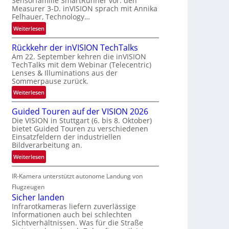
Sensorfamilie SmartRunner vor: den
r
a
Measurer 3-D. inVISION sprach mit Annika
s
u
Felhauer, Technology…
c
m
:
Weiterlesen
h
f
U
a
a
Rückkehr der inVISION TechTalks
n
f
h
Am 22. September kehren die inVISION
b
t
r
TechTalks mit dem Webinar (Telecentric)
e
z
t
Lenses & Illuminations aus der
g
w
Sommerpause zurück.
t
r
i
e
:
Weiterlesen
e
s
c
R
n
c
Guided Touren auf der VISION 2026
h
ü
z
h
Die VISION in Stuttgart (6. bis 8. Oktober)
n
c
t
bietet Guided Touren zu verschiedenen
e
i
k
e
Einsatzfeldern der industriellen
n
k
k
Bildverarbeitung an.
M
4
e
ö
:
Weiterlesen
K
h
g
G
-
r
l
IR-Kamera unterstützt autonome Landung von
u
M
d
i
i
Flugzeugen
e
e
c
d
Sicher landen
m
r
h
e
Infrarotkameras liefern zuverlässige
s
i
k
Informationen auch bei schlechten
d
u
n
Sichtverhältnissen. Was für die Straße
e
T
n
V