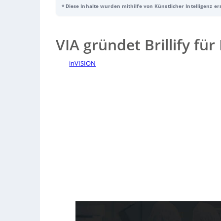
* Diese Inhalte wurden mithilfe von Künstlicher Intelligenz er
AI-Systeme
beschleunigen. Geplant sind integrierte photo
Industrieautomation.
VIA gründet Brillify fü
inVISION
Sorry, no results.
Please try another keyword