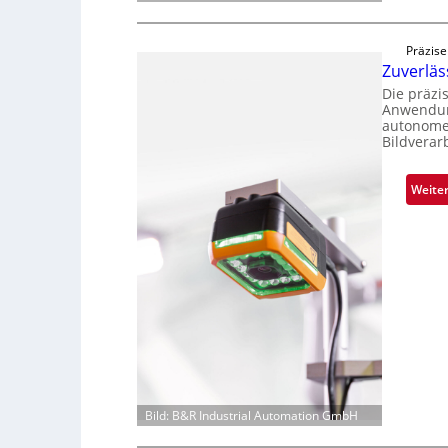
Präzise
Zuverlä
Die präzi
Anwendung
autonome 
Bildverar
Weite
Bild: B&R Industrial Automation GmbH