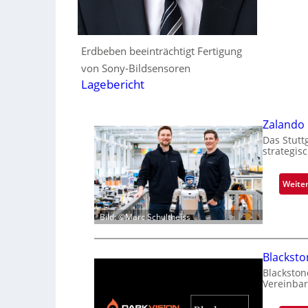
Erdbeben beeinträchtigt Fertigung
von Sony-Bildsensoren
Lagebericht
Zalando 
Das Stutt
strategis
Weite
Bild: ©Marc Schultheiss
Blackst
Blackston
Vereinbar