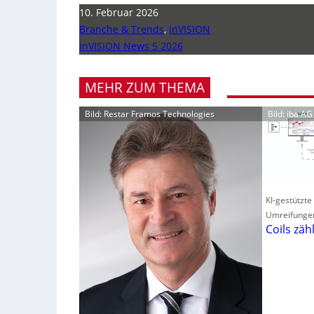
10. Februar 2026
Branche & Trends
,
inVISION
inVISION News 5 2026
MEHR ZUM THEMA
Bild: Restar Framos Technologies
Bild: iba AG
KI-gestützte
Umreifunge
Coils zäh