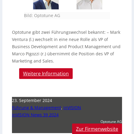
Bild: Optotune AG
Optotune gibt zwei Führungswechsel bekannt: – Mark
Ventura (l.) wechselt in eine neue Rolle als VP of
Business Development and Product Management und
Marco Pigozzi (r.) übernimmt die Position des VP of
Marketing and Sales.
Weitere Information
23. September 2024
Führung & Management
,
inVISION
inVISION News 39 2024
Optotune AG
Zur Firmenwebsite