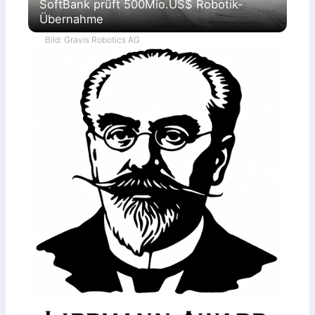
SoftBank prüft 500Mio.US$ Robotik-
Übernahme
Bild: Gravis Robotics AG