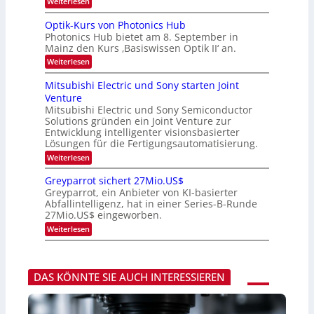
:
Weiterlesen
e
e
K
r
s
I
Optik-Kurs von Photonics Hub
a
W
-
e
Photonics Hub bietet am 8. September in
a
E
u
Mainz den Kurs ‚Basiswissen Optik II‘ an.
c
i
s
h
n
:
Weiterlesen
-
s
s
O
S
t
a
p
Mitsubishi Electric und Sony starten Joint
e
u
t
t
m
Venture
m
z
i
i
i
n
Mitsubishi Electric und Sony Semiconductor
k
n
m
i
Solutions gründen ein Joint Venture zur
-
a
e
m
K
Entwicklung intelligenter visionsbasierter
r
r
m
u
Lösungen für die Fertigungsautomatisierung.
s
t
r
:
t
Weiterlesen
i
s
M
e
n
v
i
n
d
o
Greyparrot sichert 27Mio.US$
t
H
e
n
Greyparrot, ein Anbieter von KI-basierter
s
a
r
P
Abfallintelligenz, hat in einer Series-B-Runde
u
l
D
h
27Mio.US$ eingeworben.
b
b
A
o
i
j
C
t
:
Weiterlesen
s
a
H
o
G
h
h
-
n
r
i
r
I
i
e
E
n
c
y
l
DAS KÖNNTE SIE AUCH INTERESSIEREN
d
s
p
e
u
H
a
c
s
u
r
t
t
b
r
r