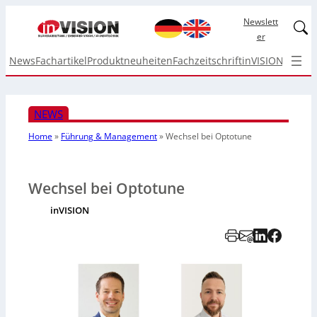
Newslett
Linked
er
News
Fachartikel
Produktneuheiten
Fachzeitschrift
inVISION Top I
NEWS
Home
»
Führung & Management
»
Wechsel bei Optotune
Wechsel bei Optotune
inVISION