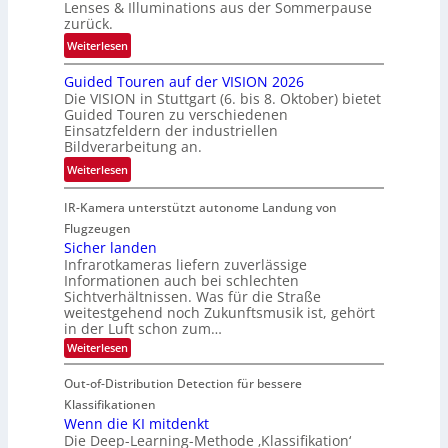
t
Lenses & Illuminations aus der Sommerpause
e
g
zurück.
z
c
r
w
:
Weiterlesen
h
e
i
R
n
n
s
Guided Touren auf der VISION 2026
ü
i
z
Die VISION in Stuttgart (6. bis 8. Oktober) bietet
c
c
k
t
Guided Touren zu verschiedenen
h
k
Einsatzfeldern der industriellen
e
e
k
Bildverarbeitung an.
M
n
e
:
ö
Weiterlesen
4
h
G
g
K
r
IR-Kamera unterstützt autonome Landung von
u
l
-
d
i
i
Flugzeugen
M
e
d
c
Sicher landen
e
r
Infrarotkameras liefern zuverlässige
e
h
m
i
Informationen auch bei schlechten
d
k
s
n
Sichtverhältnissen. Was für die Straße
T
e
u
weitestgehend noch Zukunftsmusik ist, gehört
V
o
i
in der Luft schon zum…
n
I
u
t
d
:
Weiterlesen
S
r
e
S
M
I
i
e
n
Out-of-Distribution Detection für bessere
a
O
c
n
n
h
Klassifikationen
N
a
e
t
Wenn die KI mitdenkt
T
r
u
Die Deep-Learning-Methode ‚Klassifikation‘
i
e
l