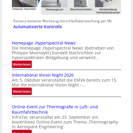
Kamera-basierte Werkzeug-Verschleißüberwachung per ML
Automatisierte Kontrolle
Homepage ‚Hyperspectral News‘
Die Homepage ‚Hyperspectral News‘ (betrieben von
Philippe Monnoyer) bündelt Nachrichten zur
hyperspektralen Bildgebung und verweist…
:
Weiterlesen
H
International Vision Night 2026
o
Am 5. Oktober veranstaltet die EMVA bereits zum 15.
m
Mal die International Vision Night -…
e
:
Weiterlesen
p
I
a
n
g
Online-Event zur Thermografie in Luft- und
t
e
Raumfahrttechnik
e
‚
InfraTec veranstaltet am 23. September ein
r
H
kostenloses Online-Event zum Thema ‚Thermography
n
y
in Aerospace Engineering‘.
a
p