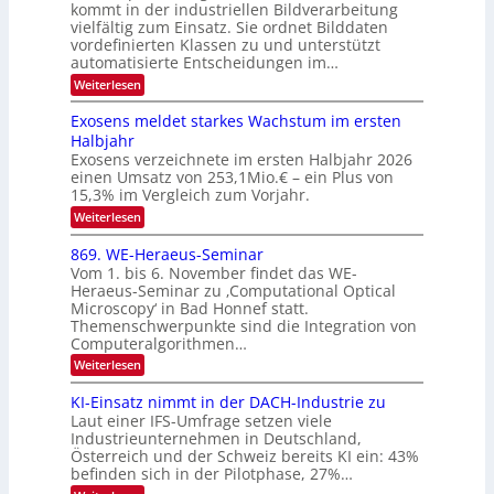
f
kommt in der industriellen Bildverarbeitung
a
S
c
vielfältig zum Einsatz. Sie ordnet Bilddaten
d
n
p
h
vordefinierten Klassen zu und unterstützt
d
e
e
e
T
automatisierte Entscheidungen im…
r
n
c
a
:
Weiterlesen
V
t
W
l
I
e
r
Exosens meldet starkes Wachstum im ersten
k
n
S
a
Halbjahr
s
n
I
Exosens verzeichnete im ersten Halbjahr 2026
d
O
einen Umsatz von 253,1Mio.€ – ein Plus von
i
e
15,3% im Vergleich zum Vorjahr.
N
K
2
:
Weiterlesen
I
E
0
m
x
869. WE-Heraeus-Seminar
i
2
o
t
Vom 1. bis 6. November findet das WE-
s
6
d
Heraeus-Seminar zu ‚Computational Optical
e
e
Microscopy‘ in Bad Honnef statt.
n
n
Themenschwerpunkte sind die Integration von
s
k
m
Computeralgorithmen…
t
e
:
Weiterlesen
l
8
d
6
KI-Einsatz nimmt in der DACH-Industrie zu
e
9
t
Laut einer IFS-Umfrage setzen viele
.
s
Industrieunternehmen in Deutschland,
W
t
Österreich und der Schweiz bereits KI ein: 43%
E
a
befinden sich in der Pilotphase, 27%…
-
r
H
k