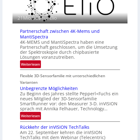
a
n
f
E
i
21Mio.US$ für Elio
M
e
E
i
A
Partnerschaft zwischen 4K-Mems und
n
-
MantiSpectra
L
R
4K-MEMS und MantiSpectra haben eine
u
Partnerschaft geschlossen, um die Umsetzung
e
f
der Spektroskopie durch chipbasierte
g
t
Lösungen voranzutreiben.
i
-
:
Weiterlesen
o
u
P
n
n
Flexible 3D-Sensorfamilie mit unterschiedlichen
a
d
r
Varianten
R
t
Unbegrenzte Möglichkeiten
a
Zu Beginn des Jahres stellte Pepperl+Fuchs ein
n
u
neues Mitglied der 3D-Sensorfamilie
e
SmartRunner vor: den Measurer 3-D. inVISION
m
r
sprach mit Annika Felhauer, Technology…
f
s
a
:
Weiterlesen
c
h
U
h
Rückkehr der inVISION TechTalks
r
n
a
Am 22. September kehren die inVISION
t
b
f
TechTalks mit dem Webinar (Telecentric)
t
e