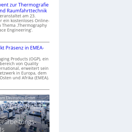
n
e
vent zur Thermografie
 und Raumfahrttechnik
e
H
veranstaltet am 23.
r
 ein kostenloses Online-
y
m Thema ‚Thermography
n
p
ace Engineering‘.
a
e
r
O
s
kt Präsenz in EMEA-
o
n
p
n
e
aging Products (OGP), ein
a
c
bereich von Quality
n
ernational, erweitert sein
V
e
r
etzwerk in Europa, dem
a
 Osten und Afrika (EMEA).
s
E
v
N
O
o
e
e
G
com Electronics GmbH
n
n
w
P
N
g zu Elektronik-
s
s
z
g
u
ä
erarbeitungs-
h
r
r
T
ds
k
2
h