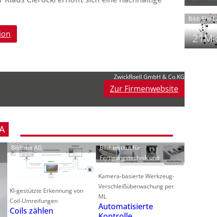
t
Bild: Elio 
ion
21Mio
f
ZwickRoell GmbH & Co.KG
i
i
Zur Firmenwebsite
i
A
-
f
t
Bild: iba AG
Bild: Institut für
-
Fertigungstechnik und
i
Kamera-basierte Werkzeug-
Verschleißüberwachung per
KI-gestützte Erkennung von
ML
Coil-Umreifungen
Automatisierte
Coils zählen
Kontrolle