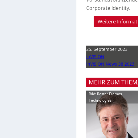
Corporate Identity.
Weitere Informat
25. September 2023
inVISION
inVISION News 38 2023
MEHR ZUM THEM
Bild: Restar Framos
Technologies