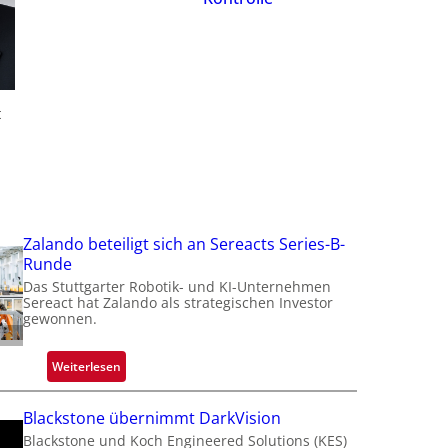
f
t
t
t
i
Zalando beteiligt sich an Sereacts Series-B-
Runde
Das Stuttgarter Robotik- und KI-Unternehmen
Sereact hat Zalando als strategischen Investor
gewonnen.
:
Weiterlesen
Z
a
Blackstone übernimmt DarkVision
l
Blackstone und Koch Engineered Solutions (KES)