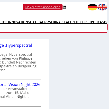
LinkedIn
Newsletter abonnieren
N TOP INNOVATIONS
TECH TALKS WEBINARE
FACHZEITSCHRIFT
PODCASTS
e ‚Hyperspectral
age ‚Hyperspectral
trieben von Philippe
 bündelt Nachrichten
spektralen Bildgebung
eist…
H
ional Vision Night 2026
o
ober veranstaltet die
m
its zum 15. Mal die
e
nal Vision Night -…
p
a
g