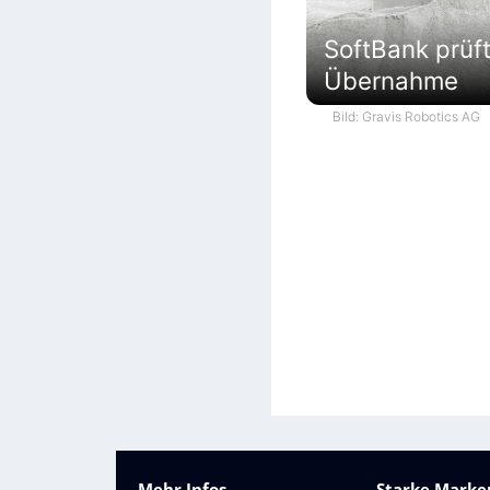
SoftBank prüf
Übernahme
Bild: Gravis Robotics AG
Mehr Infos
Starke Marken