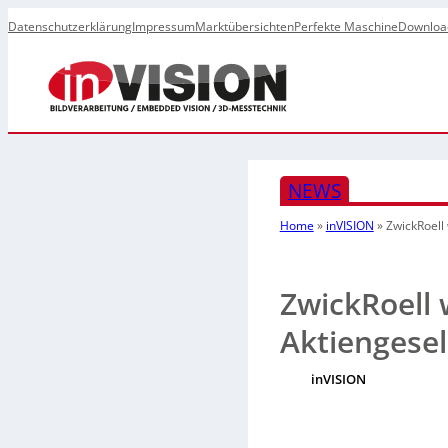
Datenschutzerklärung
Impressum
Marktübersichten
Perfekte Maschine
Downloa
NEWS
Home
»
inVISION
»
ZwickRoell
ZwickRoell 
Aktiengesel
inVISION