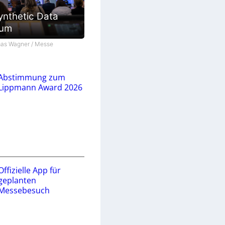
ynthetic Data
ium
as Wagner / Messe
Abstimmung zum
Lippmann Award 2026
Offizielle App für
geplanten
Messebesuch