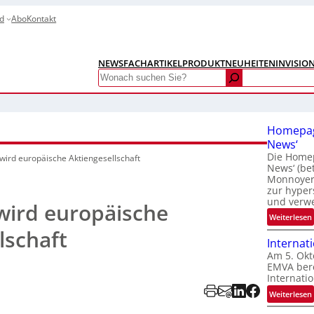
d
Abo
Kontakt
NEWS
FACHARTIKEL
PRODUKTNEUHEITEN
INVISIO
Search
Homepag
News‘
Die Homep
 wird europäische Aktiengesellschaft
News‘ (be
Monnoyer)
zur hyper
und verw
wird europäische
:
Weiterlesen
lschaft
Internat
Am 5. Okt
EMVA bere
Internatio
:
Weiterlesen
I