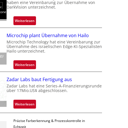
a
haben eine Vereinbarung zur Übernahme von
n
DarkVision unterzeichnet.
tone
d
o
:
Weiterlesen
b
B
e
l
Microchip plant Übernahme von Hailo
t
a
Microchip Technology hat eine Vereinbarung zur
e
c
Übernahme des israelischen Edge-KI-Spezialisten
i
k
Hailo unterzeichnet.
l
ogy
s
i
t
:
Weiterlesen
g
o
M
t
n
i
s
Zadar Labs baut Fertigung aus
e
c
i
Zadar Labs hat eine Series-A-Finanzierungsrunde
ü
r
über 17Mio.US$ abgeschlossen.
c
b
o
h
e
c
a
:
Weiterlesen
r
h
n
Z
n
i
S
a
i
p
e
Präzise Farberkennung & Prozesskontrolle in
d
m
p
r
Echtzeit
a