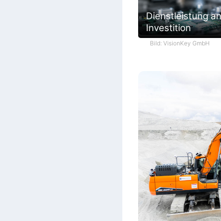
Dienstleistung an
Investition
Bild: VisionKey GmbH