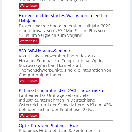
d
E
h
:
Weiterlesen
e
l
T
W
r
e
e
a
Exosens meldet starkes Wachstum im ersten
V
n
k
Halbjahr
l
n
I
Exosens verzeichnete im ersten Halbjahr 2026
t
k
d
S
einen Umsatz von 253,1Mio.€ – ein Plus von
i
r
s
e
I
15,3% im Vergleich zum Vorjahr.
o
K
O
:
Weiterlesen
n
I
E
N
m
i
x
869. WE-Heraeus-Seminar
i
2
o
k
t
Vom 1. bis 6. November findet das WE-
0
s
d
-
Heraeus-Seminar zu ‚Computational Optical
e
2
e
u
Microscopy‘ in Bad Honnef statt.
n
n
6
Themenschwerpunkte sind die Integration von
s
n
k
m
Computeralgorithmen…
t
d
e
:
Weiterlesen
B
l
8
d
i
6
KI-Einsatz nimmt in der DACH-Industrie zu
e
l
9
t
Laut einer IFS-Umfrage setzen viele
.
d
s
Industrieunternehmen in Deutschland,
W
t
v
Österreich und der Schweiz bereits KI ein: 43%
E
a
befinden sich in der Pilotphase, 27%…
-
e
r
H
k
r
:
Weiterlesen
e
e
K
a
r
s
I
Optik-Kurs von Photonics Hub
a
r
W
-
e
Photonics Hub bietet am 8. September in
a
E
b