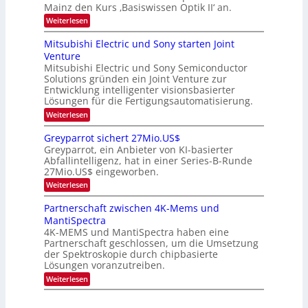
u
Mainz den Kurs ‚Basiswissen Optik II‘ an.
c
i
e
s
h
n
:
Weiterlesen
-
i
s
s
O
S
t
a
t
p
Mitsubishi Electric und Sony starten Joint
e
u
t
t
u
m
Venture
m
z
i
i
n
i
n
Mitsubishi Electric und Sony Semiconductor
k
n
m
i
Solutions gründen ein Joint Venture zur
-
g
a
e
m
K
Entwicklung intelligenter visionsbasierter
s
r
r
m
u
Lösungen für die Fertigungsautomatisierung.
-
s
t
r
:
t
Weiterlesen
i
s
T
M
e
n
v
r
i
n
d
o
Greyparrot sichert 27Mio.US$
t
H
e
e
n
Greyparrot, ein Anbieter von KI-basierter
s
a
r
P
n
Abfallintelligenz, hat in einer Series-B-Runde
u
l
D
h
d
27Mio.US$ eingeworben.
b
b
A
o
i
j
C
s
t
:
Weiterlesen
s
a
H
o
G
h
h
-
n
r
Partnerschaft zwischen 4K-Mems und
i
r
I
i
e
MantiSpectra
E
n
c
y
l
d
4K-MEMS und MantiSpectra haben eine
s
p
e
u
H
Partnerschaft geschlossen, um die Umsetzung
a
c
s
u
r
der Spektroskopie durch chipbasierte
t
t
b
r
Lösungen voranzutreiben.
r
r
o
i
:
i
Weiterlesen
t
c
P
e
s
u
a
z
i
n
r
u