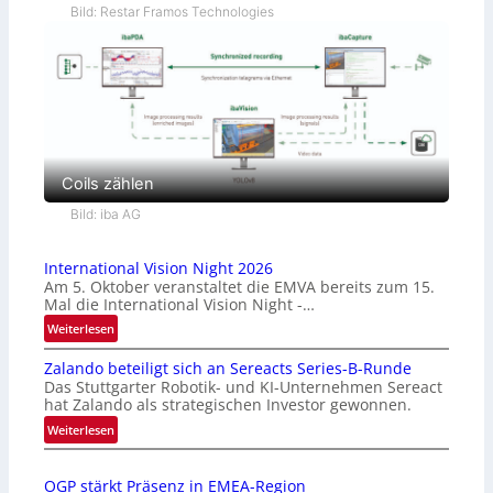
Bild: Restar Framos Technologies
Coils zählen
Bild: iba AG
International Vision Night 2026
Am 5. Oktober veranstaltet die EMVA bereits zum 15.
Mal die International Vision Night -…
:
Weiterlesen
I
Zalando beteiligt sich an Sereacts Series-B-Runde
n
Das Stuttgarter Robotik- und KI-Unternehmen Sereact
t
hat Zalando als strategischen Investor gewonnen.
e
:
Weiterlesen
r
Z
n
a
a
OGP stärkt Präsenz in EMEA-Region
l