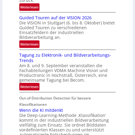
zurück.
r
:
Weiterlesen
e
R
n
Guided Touren auf der VISION 2026
ü
z
Die VISION in Stuttgart (6. bis 8. Oktober) bietet
c
t
Guided Touren zu verschiedenen
k
Einsatzfeldern der industriellen
e
k
Bildverarbeitung an.
M
e
:
ö
Weiterlesen
h
G
g
r
Tagung zu Elektronik- und Bildverarbeitungs-
u
l
d
Trends
i
i
e
Am 8. und 9. September veranstalten die
d
c
r
Fachabteilungen VDMA Machine Vision und
e
h
Productronic in Hochstraß, Österreich, eine
i
d
k
gemeinsame Tagung bei Becom.
n
T
e
:
Weiterlesen
V
o
i
T
I
u
t
Out-of-Distribution Detection für bessere
a
S
r
e
g
I
Klassifikationen
e
n
u
Wenn die KI mitdenkt
O
n
Die Deep-Learning-Methode ‚Klassifikation‘
n
N
a
kommt in der industriellen Bildverarbeitung
g
T
u
vielfältig zum Einsatz. Sie ordnet Bilddaten
z
e
vordefinierten Klassen zu und unterstützt
f
u
c
automatisierte Entscheidungen im…