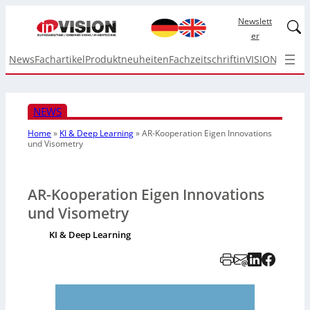
Newslett
Linked
er
News
Fachartikel
Produktneuheiten
Fachzeitschrift
inVISION Top I
NEWS
Home
»
KI & Deep Learning
»
AR-Kooperation Eigen Innovations
und Visometry
AR-Kooperation Eigen Innovations
und Visometry
KI & Deep Learning