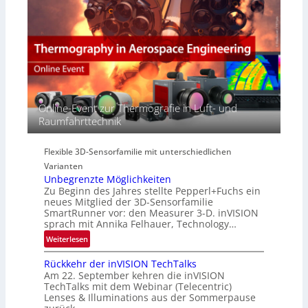
e
a
M
r
c
E
s
t
A
p
s
-
e
S
R
c
e
e
t
r
g
r
i
i
Online-Event zur Thermografie in Luft- und
a
e
o
Raumfahrttechnik
l
s
n
N
-
e
B
Flexible 3D-Sensorfamilie mit unterschiedlichen
w
-
Varianten
s
R
Unbegrenzte Möglichkeiten
‘
u
Zu Beginn des Jahres stellte Pepperl+Fuchs ein
n
neues Mitglied der 3D-Sensorfamilie
SmartRunner vor: den Measurer 3-D. inVISION
d
sprach mit Annika Felhauer, Technology…
e
:
Weiterlesen
U
Rückkehr der inVISION TechTalks
n
Am 22. September kehren die inVISION
b
TechTalks mit dem Webinar (Telecentric)
e
Lenses & Illuminations aus der Sommerpause
g