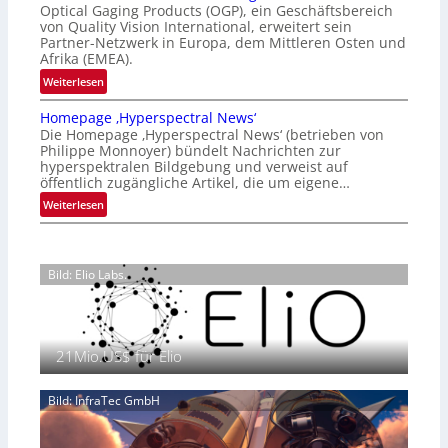
t
Optical Gaging Products (OGP), ein Geschäftsbereich
a
i
von Quality Vision International, erweitert sein
n
o
Partner-Netzwerk in Europa, dem Mittleren Osten und
d
Afrika (EMEA).
n
o
a
:
Weiterlesen
b
l
O
e
Homepage ‚Hyperspectral News‘
V
G
t
Die Homepage ‚Hyperspectral News‘ (betrieben von
i
P
Philippe Monnoyer) bündelt Nachrichten zur
e
s
s
hyperspektralen Bildgebung und verweist auf
i
i
t
öffentlich zugängliche Artikel, die um eigene…
l
o
ä
:
Weiterlesen
i
n
r
H
g
N
k
o
t
i
t
m
s
g
P
Bild: Elio Labs.
e
i
h
r
p
c
t
ä
a
h
2
s
g
a
0
e
21Mio.US$ für Elio
e
n
2
n
‚
S
6
z
H
e
Bild: InfraTec GmbH
i
y
r
n
p
e
E