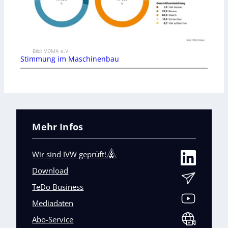
Bild: VDMA e.V.
Stimmung im Maschinenbau
Mehr Infos
Wir sind IVW geprüft!
Download
TeDo Business
Mediadaten
Abo-Service