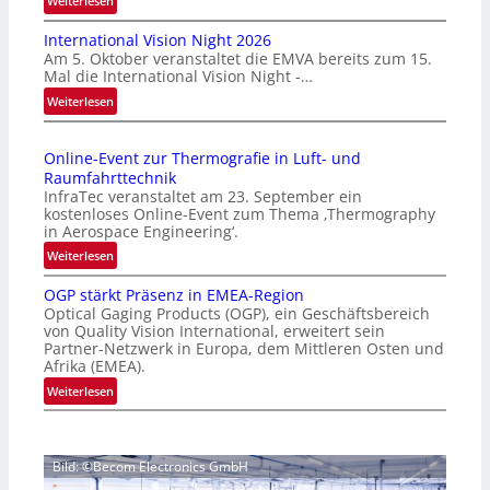
Weiterlesen
H
International Vision Night 2026
o
Am 5. Oktober veranstaltet die EMVA bereits zum 15.
m
Mal die International Vision Night -…
e
:
Weiterlesen
p
I
a
n
g
Online-Event zur Thermografie in Luft- und
t
e
Raumfahrttechnik
e
‚
InfraTec veranstaltet am 23. September ein
r
H
kostenloses Online-Event zum Thema ‚Thermography
n
y
in Aerospace Engineering‘.
a
p
:
Weiterlesen
t
e
O
i
r
OGP stärkt Präsenz in EMEA-Region
n
o
Optical Gaging Products (OGP), ein Geschäftsbereich
s
l
n
von Quality Vision International, erweitert sein
p
i
Partner-Netzwerk in Europa, dem Mittleren Osten und
a
e
n
Afrika (EMEA).
l
c
e
:
Weiterlesen
V
t
-
O
i
r
E
G
s
a
v
P
i
l
e
Bild: ©Becom Electronics GmbH
s
o
N
n