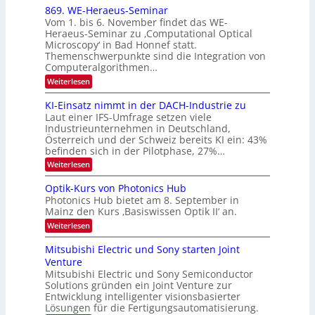
x
869. WE-Heraeus-Seminar
i
2
o
t
Vom 1. bis 6. November findet das WE-
s
6
d
Heraeus-Seminar zu ‚Computational Optical
e
e
Microscopy‘ in Bad Honnef statt.
n
n
Themenschwerpunkte sind die Integration von
s
k
m
Computeralgorithmen…
t
e
:
Weiterlesen
l
8
d
6
KI-Einsatz nimmt in der DACH-Industrie zu
e
9
t
Laut einer IFS-Umfrage setzen viele
.
s
Industrieunternehmen in Deutschland,
W
t
Österreich und der Schweiz bereits KI ein: 43%
E
a
befinden sich in der Pilotphase, 27%…
-
r
H
k
:
Weiterlesen
e
e
K
r
s
I
Optik-Kurs von Photonics Hub
a
W
-
e
Photonics Hub bietet am 8. September in
a
E
u
Mainz den Kurs ‚Basiswissen Optik II‘ an.
c
i
s
h
n
:
Weiterlesen
-
s
s
O
S
t
a
p
Mitsubishi Electric und Sony starten Joint
e
u
t
t
m
Venture
m
z
i
i
i
n
Mitsubishi Electric und Sony Semiconductor
k
n
m
i
Solutions gründen ein Joint Venture zur
-
a
e
m
K
Entwicklung intelligenter visionsbasierter
r
r
m
u
Lösungen für die Fertigungsautomatisierung.
s
t
r