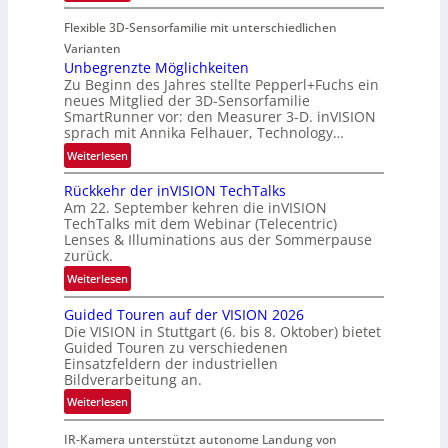
u
P
n
n
Flexible 3D-Sensorfamilie mit unterschiedlichen
a
d
r
Varianten
R
t
Unbegrenzte Möglichkeiten
a
Zu Beginn des Jahres stellte Pepperl+Fuchs ein
n
u
neues Mitglied der 3D-Sensorfamilie
e
SmartRunner vor: den Measurer 3-D. inVISION
m
r
sprach mit Annika Felhauer, Technology…
f
s
a
:
Weiterlesen
c
h
U
h
Rückkehr der inVISION TechTalks
r
n
a
Am 22. September kehren die inVISION
t
b
f
TechTalks mit dem Webinar (Telecentric)
t
e
t
Lenses & Illuminations aus der Sommerpause
e
g
zurück.
z
c
r
w
:
Weiterlesen
h
e
i
R
n
n
s
Guided Touren auf der VISION 2026
ü
i
z
Die VISION in Stuttgart (6. bis 8. Oktober) bietet
c
c
k
t
Guided Touren zu verschiedenen
h
k
Einsatzfeldern der industriellen
e
e
k
Bildverarbeitung an.
M
n
e
:
ö
Weiterlesen
4
h
G
g
K
r
IR-Kamera unterstützt autonome Landung von
u
l
-