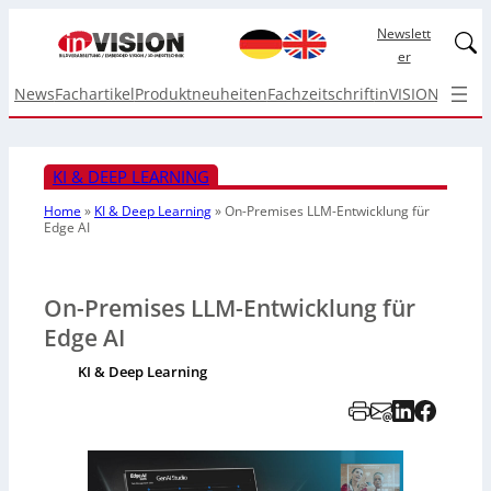
Newslett
Linked
er
News
Fachartikel
Produktneuheiten
Fachzeitschrift
inVISION Top I
KI & DEEP LEARNING
Home
»
KI & Deep Learning
»
On-Premises LLM-Entwicklung für
Edge AI
On-Premises LLM-Entwicklung für
Edge AI
KI & Deep Learning