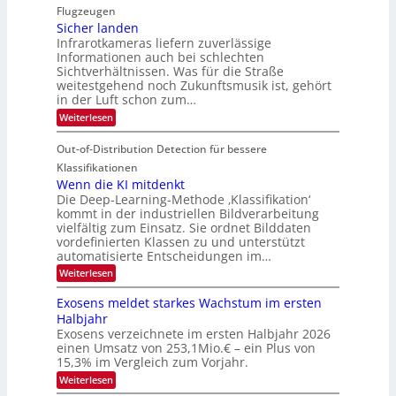
d
i
i
Flugzeugen
M
e
d
c
Sicher landen
e
r
Infrarotkameras liefern zuverlässige
e
h
m
i
Informationen auch bei schlechten
d
k
s
n
Sichtverhältnissen. Was für die Straße
T
e
u
weitestgehend noch Zukunftsmusik ist, gehört
V
o
i
in der Luft schon zum…
n
I
u
t
d
:
Weiterlesen
S
r
e
S
M
I
i
e
n
Out-of-Distribution Detection für bessere
a
O
c
n
n
h
Klassifikationen
N
a
e
t
Wenn die KI mitdenkt
T
r
u
Die Deep-Learning-Methode ‚Klassifikation‘
i
e
l
f
kommt in der industriellen Bildverarbeitung
a
S
c
vielfältig zum Einsatz. Sie ordnet Bilddaten
d
n
p
h
vordefinierten Klassen zu und unterstützt
d
e
e
e
T
automatisierte Entscheidungen im…
r
n
c
a
:
Weiterlesen
V
t
W
l
I
e
r
Exosens meldet starkes Wachstum im ersten
k
n
S
a
Halbjahr
s
n
I
Exosens verzeichnete im ersten Halbjahr 2026
d
O
einen Umsatz von 253,1Mio.€ – ein Plus von
i
e
15,3% im Vergleich zum Vorjahr.
N
K
2
:
Weiterlesen
I
E
0
m