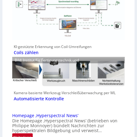
KI-gestützte Erkennung von Coil-Umreifungen
Coils zählen
Bild: Institut für Fertigungstechnik und
Kamera-basierte Werkzeug-Verschleißüberwachung per ML
Automatisierte Kontrolle
Homepage ‚Hyperspectral News‘
Die Homepage ‚Hyperspectral News‘ (betrieben von
Philippe Monnoyer) bündelt Nachrichten zur
hyperspektralen Bildgebung und verweist…
: