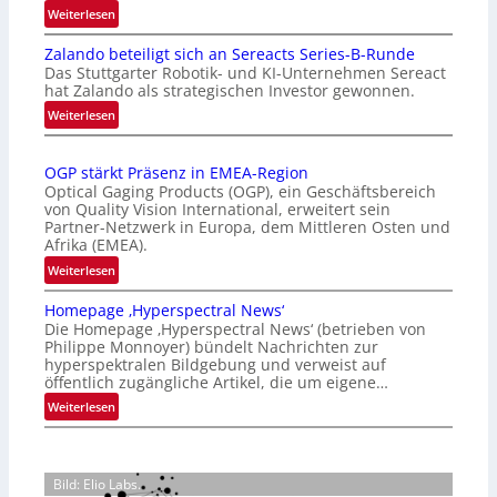
:
Weiterlesen
I
Zalando beteiligt sich an Sereacts Series-B-Runde
n
Das Stuttgarter Robotik- und KI-Unternehmen Sereact
t
hat Zalando als strategischen Investor gewonnen.
e
:
Weiterlesen
r
Z
n
a
a
OGP stärkt Präsenz in EMEA-Region
l
t
Optical Gaging Products (OGP), ein Geschäftsbereich
a
i
von Quality Vision International, erweitert sein
n
o
Partner-Netzwerk in Europa, dem Mittleren Osten und
d
Afrika (EMEA).
n
o
a
:
Weiterlesen
b
l
O
e
Homepage ‚Hyperspectral News‘
V
G
t
Die Homepage ‚Hyperspectral News‘ (betrieben von
i
P
Philippe Monnoyer) bündelt Nachrichten zur
e
s
s
hyperspektralen Bildgebung und verweist auf
i
i
t
öffentlich zugängliche Artikel, die um eigene…
l
o
ä
:
Weiterlesen
i
n
r
H
g
N
k
o
t
i
t
m
s
g
P
Bild: Elio Labs.
e
i