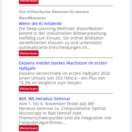
:
Weiterlesen
V
o
i
T
I
u
t
Out-of-Distribution Detection für bessere
a
S
r
e
g
I
Klassifikationen
e
n
u
Wenn die KI mitdenkt
O
n
Die Deep-Learning-Methode ‚Klassifikation‘
n
N
a
kommt in der industriellen Bildverarbeitung
g
T
u
vielfältig zum Einsatz. Sie ordnet Bilddaten
z
e
vordefinierten Klassen zu und unterstützt
f
u
c
automatisierte Entscheidungen im…
d
E
h
:
Weiterlesen
e
l
T
W
r
e
e
a
Exosens meldet starkes Wachstum im ersten
V
n
k
Halbjahr
l
n
I
Exosens verzeichnete im ersten Halbjahr 2026
t
k
d
S
einen Umsatz von 253,1Mio.€ – ein Plus von
i
r
s
e
I
15,3% im Vergleich zum Vorjahr.
o
K
O
:
Weiterlesen
n
I
E
N
m
i
x
869. WE-Heraeus-Seminar
i
2
o
k
t
Vom 1. bis 6. November findet das WE-
0
s
d
-
Heraeus-Seminar zu ‚Computational Optical
e
2
e
u
Microscopy‘ in Bad Honnef statt.
n
n
6
Themenschwerpunkte sind die Integration von
s
n
k
m
Computeralgorithmen…
t
d
e
:
Weiterlesen
B
l
8