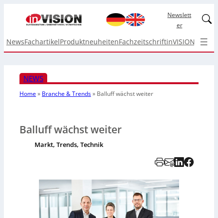
Newslett
Linked
er
News
Fachartikel
Produktneuheiten
Fachzeitschrift
inVISION Top I
NEWS
Home
»
Branche & Trends
»
Balluff wächst weiter
Balluff wächst weiter
Markt, Trends, Technik