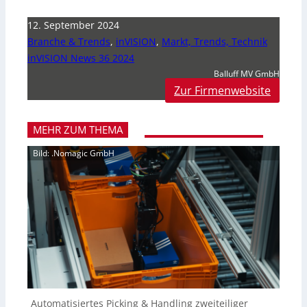
12. September 2024
Branche & Trends
,
inVISION
,
Markt, Trends, Technik
inVISION News 36 2024
Balluff MV GmbH
Zur Firmenwebsite
MEHR ZUM THEMA
Bild: .Nomagic GmbH
Automatisiertes Picking & Handling zweiteiliger