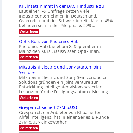
d
i
6
KI-Einsatz nimmt in der DACH-Industrie zu
e
l
9
t
Laut einer IFS-Umfrage setzen viele
.
d
s
Industrieunternehmen in Deutschland,
W
t
v
Österreich und der Schweiz bereits KI ein: 43%
E
a
befinden sich in der Pilotphase, 27%…
-
e
r
H
k
r
:
Weiterlesen
e
e
K
a
r
s
I
Optik-Kurs von Photonics Hub
a
r
W
-
e
Photonics Hub bietet am 8. September in
a
E
b
u
Mainz den Kurs ‚Basiswissen Optik II‘ an.
c
i
e
s
h
n
:
Weiterlesen
-
i
s
s
O
S
t
a
t
p
Mitsubishi Electric und Sony starten Joint
e
u
t
t
u
m
Venture
m
z
i
i
n
i
n
Mitsubishi Electric und Sony Semiconductor
k
n
m
i
Solutions gründen ein Joint Venture zur
-
g
a
e
m
K
Entwicklung intelligenter visionsbasierter
s
r
r
m
u
Lösungen für die Fertigungsautomatisierung.
-
s
t
r
:
t
Weiterlesen
i
s
T
M
e
n
v
r
i
n
d
o
Greyparrot sichert 27Mio.US$
t
H
e
e
n
Greyparrot, ein Anbieter von KI-basierter
s
a
r
P
n
Abfallintelligenz, hat in einer Series-B-Runde
u
l
D
h
d
27Mio.US$ eingeworben.
b
b
A
o
i
j
C
s
t
:
Weiterlesen
s
a
H
o
G