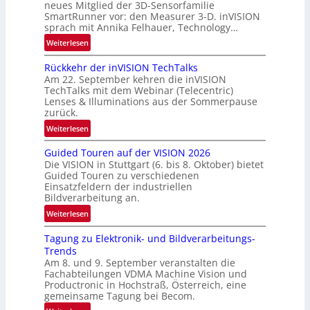
n
neues Mitglied der 3D-Sensorfamilie
SmartRunner vor: den Measurer 3-D. inVISION
d
sprach mit Annika Felhauer, Technology…
e
:
Weiterlesen
U
Rückkehr der inVISION TechTalks
n
Am 22. September kehren die inVISION
b
TechTalks mit dem Webinar (Telecentric)
e
Lenses & Illuminations aus der Sommerpause
g
zurück.
r
:
Weiterlesen
e
R
n
Guided Touren auf der VISION 2026
ü
z
Die VISION in Stuttgart (6. bis 8. Oktober) bietet
c
t
Guided Touren zu verschiedenen
k
Einsatzfeldern der industriellen
e
k
Bildverarbeitung an.
M
e
:
ö
Weiterlesen
h
G
g
r
Tagung zu Elektronik- und Bildverarbeitungs-
u
l
d
Trends
i
i
e
Am 8. und 9. September veranstalten die
d
c
r
Fachabteilungen VDMA Machine Vision und
e
h
Productronic in Hochstraß, Österreich, eine
i
d
k
gemeinsame Tagung bei Becom.
n
T
e