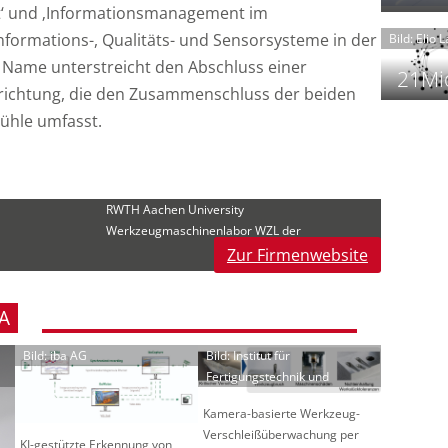
t
‘ und ‚Informationsmanagement im
nformations-, Qualitäts- und Sensorsysteme in der
Bild: Elio 
 Name unterstreicht den Abschluss einer
21Mio
richtung, die den Zusammenschluss der beiden
ühle umfasst.
f
i
i
i
RWTH Aachen University
Werkzeugmaschinenlabor WZL der
Zur Firmenwebsite
-
f
t
A
-
i
Bild: iba AG
Bild: Institut für
Fertigungstechnik und
Kamera-basierte Werkzeug-
Verschleißüberwachung per
KI-gestützte Erkennung von