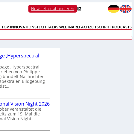
LinkedIn
Newsletter abonnieren
N TOP INNOVATIONS
TECH TALKS WEBINARE
FACHZEITSCHRIFT
PODCASTS
e ‚Hyperspectral
age ‚Hyperspectral
trieben von Philippe
 bündelt Nachrichten
spektralen Bildgebung
eist…
H
ional Vision Night 2026
o
ober veranstaltet die
m
its zum 15. Mal die
e
nal Vision Night -…
p
a
g