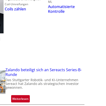
ML
Coil-Umreifungen
Automatisierte
f
Coils zählen
Kontrolle
t
t
t
i
Zalando beteiligt sich an Sereacts Series-B-
Runde
Das Stuttgarter Robotik- und KI-Unternehmen
Sereact hat Zalando als strategischen Investor
gewonnen.
:
Weiterlesen
Z