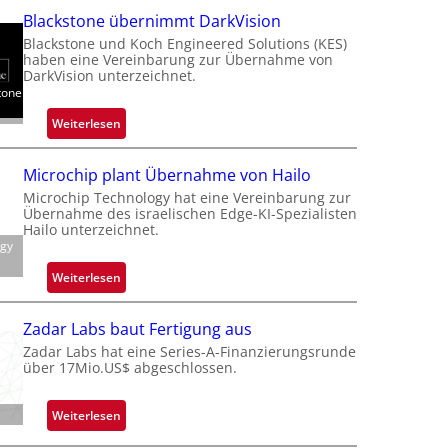
a
Blackstone übernimmt DarkVision
l
Blackstone und Koch Engineered Solutions (KES)
a
haben eine Vereinbarung zur Übernahme von
n
DarkVision unterzeichnet.
tone
d
o
:
Weiterlesen
b
B
e
l
Microchip plant Übernahme von Hailo
t
a
Microchip Technology hat eine Vereinbarung zur
e
c
Übernahme des israelischen Edge-KI-Spezialisten
i
k
Hailo unterzeichnet.
l
ogy
s
i
t
:
Weiterlesen
g
o
M
t
n
i
s
Zadar Labs baut Fertigung aus
e
c
i
Zadar Labs hat eine Series-A-Finanzierungsrunde
ü
r
über 17Mio.US$ abgeschlossen.
c
b
o
h
e
c
a
:
Weiterlesen
r
h
n
Z
n
i