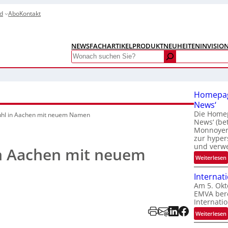
d
Abo
Kontakt
NEWS
FACHARTIKEL
PRODUKTNEUHEITEN
INVISIO
Search
Homepag
News‘
Die Homep
uhl in Aachen mit neuem Namen
News‘ (be
Monnoyer)
zur hyper
und verw
in Aachen mit neuem
:
Weiterlesen
Internat
Am 5. Okt
EMVA bere
Internatio
:
Weiterlesen
I