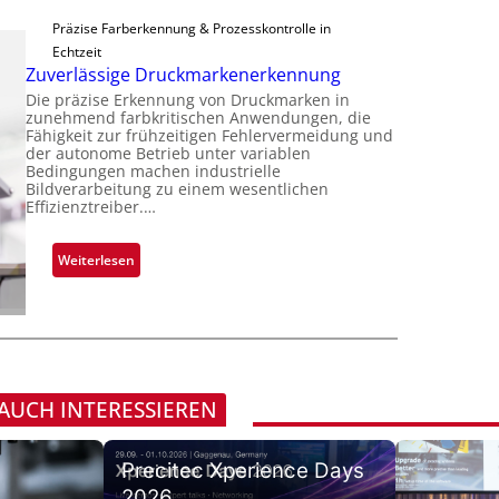
S
a
i
p
e
Präzise Farberkennung & Prozesskontrolle in
d
m
p
r
Echtzeit
a
m
l
Zuverlässige Druckmarkenerkennung
e
r
t
a
a
Die präzise Erkennung von Druckmarken in
L
D
n
zunehmend farbkritischen Anwendungen, die
c
a
a
Fähigkeit zur frühzeitigen Fehlervermeidung und
t
t
b
der autonome Betrieb unter variablen
r
Ü
s
Bedingungen machen industrielle
s
k
b
Bildverarbeitung zu einem wesentlichen
S
b
V
Effizienztreiber.…
e
e
a
i
r
r
u
s
n
:
Weiterlesen
i
t
i
a
Z
e
F
o
h
u
s
e
n
m
v
-
r
e
e
B
t
v
r
-
i
o
l
R
 AUCH INTERESSIEREN
g
n
ä
u
u
H
s
n
n
a
Precitec Xperience Days
s
d
g
i
i
2026
e