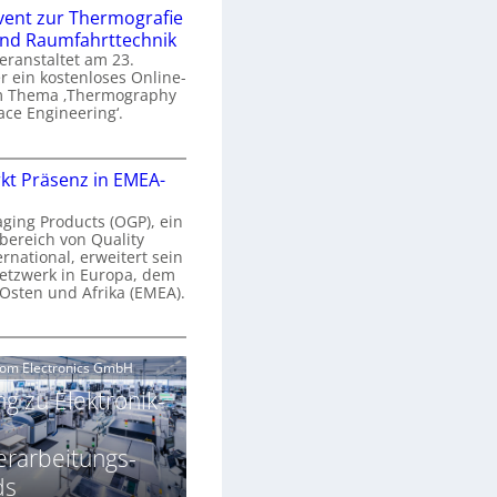
n
e
vent zur Thermografie
 und Raumfahrttechnik
e
H
veranstaltet am 23.
r
 ein kostenloses Online-
y
m Thema ‚Thermography
n
p
ace Engineering‘.
a
e
r
O
s
kt Präsenz in EMEA-
o
n
p
n
e
aging Products (OGP), ein
a
c
bereich von Quality
n
ernational, erweitert sein
V
e
r
etzwerk in Europa, dem
a
 Osten und Afrika (EMEA).
s
E
v
N
O
o
e
e
G
com Electronics GmbH
n
n
w
P
N
g zu Elektronik-
s
s
z
g
u
ä
erarbeitungs-
h
r
r
T
ds
k
2
h