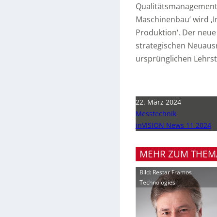
Qualitätsmanagement
Maschinenbau‘ wird ‚I
Produktion‘. Der neue
strategischen Neuaus
ursprünglichen Lehrst
22. März 2024
Messtechnik
inVISION News 11 2024
MEHR ZUM THEM
Bild: Restar Framos
Technologies