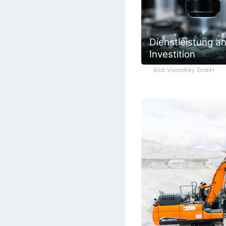
Dienstleistung an
Investition
Bild: VisionKey GmbH