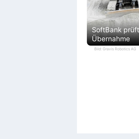
SoftBank prüf
Übernahme
Bild: Gravis Robotics AG