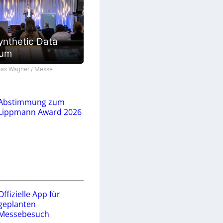
ynthetic Data
ium
as Wagner / Messe
Abstimmung zum
Lippmann Award 2026
Offizielle App für
geplanten
Messebesuch