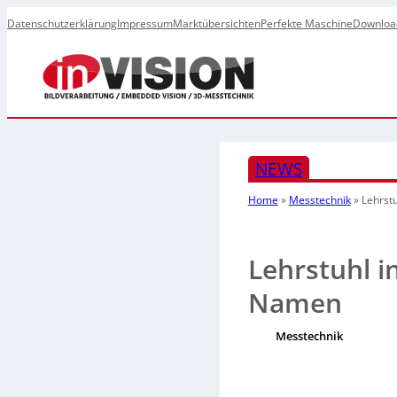
Datenschutzerklärung
Impressum
Marktübersichten
Perfekte Maschine
Downloa
NEWS
Home
»
Messtechnik
»
Lehrst
Lehrstuhl 
Namen
Messtechnik