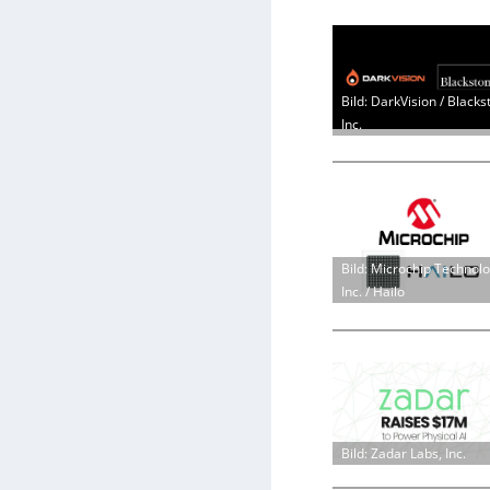
Bild: DarkVision / Blacks
Inc.
Bild: Microchip Technol
Inc. / Hailo
Bild: Zadar Labs, Inc.