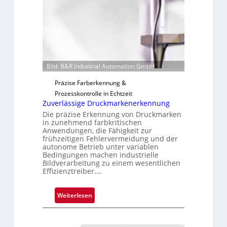
t
i
g
u
n
g
Bild: B&R Industrial Automation GmbH
a
Präzise Farberkennung &
u
Prozesskontrolle in Echtzeit
s
Zuverlässige Druckmarkenerkennung
Die präzise Erkennung von Druckmarken
in zunehmend farbkritischen
Anwendungen, die Fähigkeit zur
frühzeitigen Fehlervermeidung und der
autonome Betrieb unter variablen
Bedingungen machen industrielle
Bildverarbeitung zu einem wesentlichen
Effizienztreiber.…
:
Weiterlesen
Z
u
v