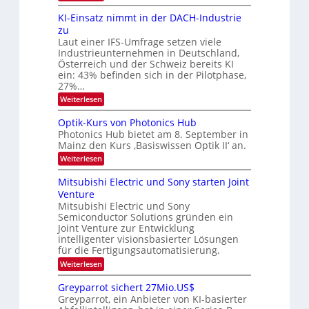
8
d
l
6
KI-Einsatz nimmt in der DACH-Industrie
e
9
d
t
zu
.
s
v
Laut einer IFS-Umfrage setzen viele
W
t
e
Industrieunternehmen in Deutschland,
E
a
-
Österreich und der Schweiz bereits KI
r
r
H
ein: 43% befinden sich in der Pilotphase,
k
a
e
e
27%…
r
r
s
:
Weiterlesen
a
b
W
K
e
a
e
I
u
Optik-Kurs von Photonics Hub
c
-
s
i
h
Photonics Hub bietet am 8. September in
E
-
s
t
Mainz den Kurs ‚Basiswissen Optik II‘ an.
i
S
t
u
n
e
:
Weiterlesen
u
s
m
O
n
m
a
i
p
Mitsubishi Electric und Sony starten Joint
i
g
t
n
t
m
Venture
s
z
a
i
e
n
Mitsubishi Electric und Sony
r
k
-
r
i
Semiconductor Solutions gründen ein
-
s
T
m
K
Joint Venture zur Entwicklung
t
m
r
u
intelligenter visionsbasierter Lösungen
e
t
r
e
n
für die Fertigungsautomatisierung.
i
s
H
n
n
:
Weiterlesen
v
a
d
M
d
o
l
e
i
n
Greyparrot sichert 27Mio.US$
s
b
r
t
P
j
Greyparrot, ein Anbieter von KI-basierter
D
s
h
a