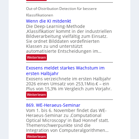
u
t
T
S
r
e
Out-of-Distribution Detection für bessere
a
I
e
n
g
Klassifikationen
O
n
u
Wenn die KI mitdenkt
N
a
Die Deep-Learning-Methode
n
T
u
‚Klassifikation‘ kommt in der industriellen
g
e
Bildverarbeitung vielfältig zum Einsatz.
f
z
c
Sie ordnet Bilddaten vordefinierten
d
u
h
Klassen zu und unterstützt
e
E
automatisierte Entscheidungen im…
T
r
l
a
:
Weiterlesen
V
W
e
l
e
I
Exosens meldet starkes Wachstum im
k
k
n
S
ersten Halbjahr
t
n
s
I
Exosens verzeichnete im ersten Halbjahr
d
r
2026 einen Umsatz von 253,1Mio.€ – ein
i
O
o
e
Plus von 15,3% im Vergleich zum Vorjahr.
N
n
K
:
Weiterlesen
2
I
i
E
m
0
k
x
869. WE-Heraeus-Seminar
i
2
o
-
t
Vom 1. bis 6. November findet das WE-
s
6
d
u
Heraeus-Seminar zu ‚Computational
e
e
Optical Microscopy‘ in Bad Honnef statt.
n
n
n
Themenschwerpunkte sind die
s
d
k
m
Integration von Computeralgorithmen…
t
B
e
:
Weiterlesen
l
i