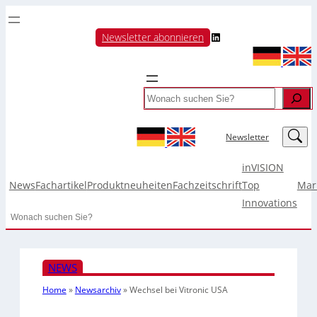
LinkedIn
Newsletter abonnieren
Search
LinkedIn
Newsletter
inVISION
News
Fachartikel
Produktneuheiten
Fachzeitschrift
Top
Mar
Innovations
Search
NEWS
Home
»
Newsarchiv
»
Wechsel bei Vitronic USA