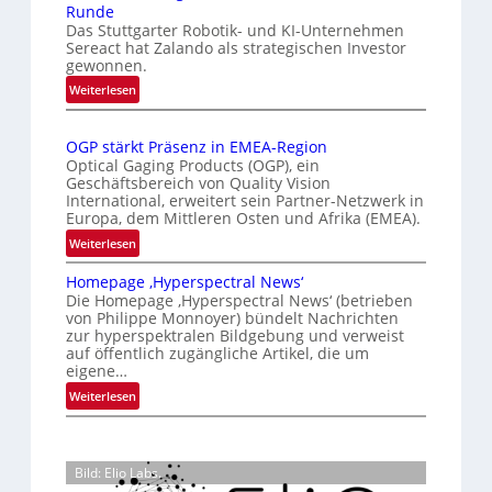
Runde
t
r
i
Das Stuttgarter Robotik- und KI-Unternehmen
e
k
s
Sereact hat Zalando als strategischen Investor
r
e
gewonnen.
i
n
n
e
:
Weiterlesen
a
n
Z
r
t
u
a
t
i
OGP stärkt Präsenz in EMEA-Region
l
n
e
o
Optical Gaging Products (OGP), ein
a
g
K
n
Geschäftsbereich von Quality Vision
n
International, erweitert sein Partner-Netzwerk in
a
o
d
Europa, dem Mittleren Osten und Afrika (EMEA).
l
n
o
:
Weiterlesen
V
t
b
O
i
r
e
Homepage ‚Hyperspectral News‘
G
s
o
t
Die Homepage ‚Hyperspectral News‘ (betrieben
P
i
von Philippe Monnoyer) bündelt Nachrichten
e
l
s
o
zur hyperspektralen Bildgebung und verweist
i
l
t
n
auf öffentlich zugängliche Artikel, die um
l
e
ä
N
eigene…
i
r
i
:
Weiterlesen
g
k
g
H
t
t
h
o
s
P
t
m
i
r
Bild: Elio Labs.
2
e
c