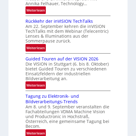
d
Annika Felhauer, Technology…
e
:
Weiterlesen
U
Rückkehr der inVISION TechTalks
n
Am 22. September kehren die inVISION
b
TechTalks mit dem Webinar (Telecentric)
e
Lenses & Illuminations aus der
g
Sommerpause zurück.
r
:
Weiterlesen
e
R
n
Guided Touren auf der VISION 2026
ü
z
Die VISION in Stuttgart (6. bis 8. Oktober)
c
t
bietet Guided Touren zu verschiedenen
k
Einsatzfeldern der industriellen
e
k
Bildverarbeitung an.
M
e
:
ö
Weiterlesen
h
G
g
r
Tagung zu Elektronik- und
u
l
d
Bildverarbeitungs-Trends
i
i
e
Am 8. und 9. September veranstalten die
d
c
r
Fachabteilungen VDMA Machine Vision
e
h
und Productronic in Hochstraß,
i
d
k
Österreich, eine gemeinsame Tagung bei
n
T
e
Becom.
V
o
i
:
Weiterlesen
I