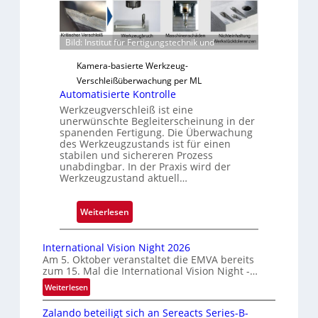
e
r
Bild: Institut für Fertigungstechnik und
l
ä
Kamera-basierte Werkzeug-
s
Verschleißüberwachung per ML
s
Automatisierte Kontrolle
i
Werkzeugverschleiß ist eine
g
unerwünschte Begleiterscheinung in der
spanenden Fertigung. Die Überwachung
e
des Werkzeugzustands ist für einen
D
stabilen und sichereren Prozess
r
unabdingbar. In der Praxis wird der
Werkzeugzustand aktuell…
u
c
k
:
Weiterlesen
m
A
a
u
International Vision Night 2026
r
t
Am 5. Oktober veranstaltet die EMVA bereits
k
zum 15. Mal die International Vision Night -…
o
e
m
:
Weiterlesen
n
I
a
Zalando beteiligt sich an Sereacts Series-B-
e
n
t