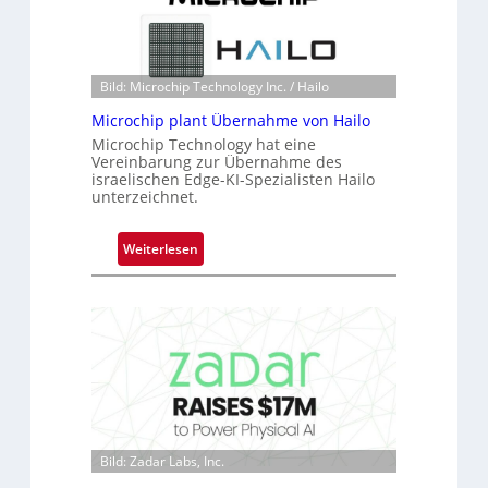
t
o
n
Bild: Microchip Technology Inc. / Hailo
e
ü
Microchip plant Übernahme von Hailo
b
Microchip Technology hat eine
e
Vereinbarung zur Übernahme des
israelischen Edge-KI-Spezialisten Hailo
r
unterzeichnet.
n
i
:
Weiterlesen
m
M
m
i
t
c
D
r
a
o
r
c
k
h
V
i
i
p
s
Bild: Zadar Labs, Inc.
p
i