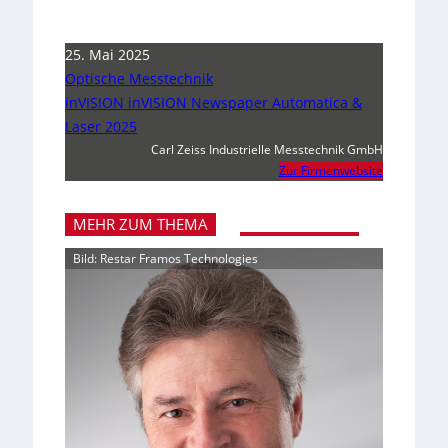
25. Mai 2025
Optische Messtechnik
inVISION inVISION Newspaper Automatica &
Laser 2025
Carl Zeiss Industrielle Messtechnik GmbH
Zur Firmenwebsite
MEHR ZUM THEMA
Bild: Restar Framos Technologies