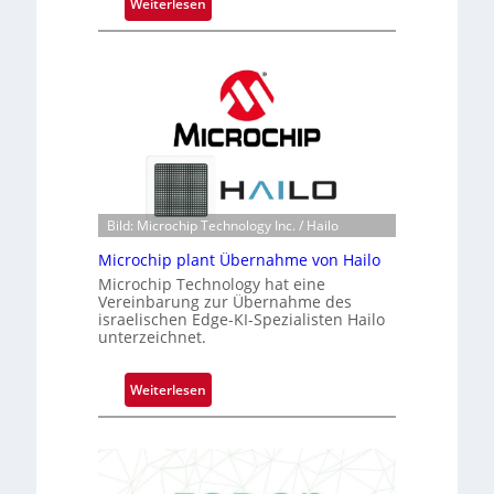
:
Weiterlesen
s
B
i
l
c
a
h
c
a
k
n
s
S
t
e
o
r
n
e
Bild: Microchip Technology Inc. / Hailo
e
a
ü
Microchip plant Übernahme von Hailo
c
b
Microchip Technology hat eine
t
Vereinbarung zur Übernahme des
e
s
israelischen Edge-KI-Spezialisten Hailo
r
S
unterzeichnet.
n
e
i
r
:
Weiterlesen
m
i
M
m
e
i
t
s
c
D
-
r
a