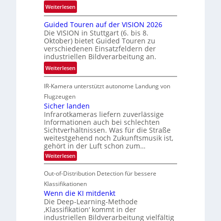
r
i
:
c
Weiterlesen
e
s
R
h
n
Guided Touren auf der VISION 2026
c
ü
n
z
Die VISION in Stuttgart (6. bis 8.
h
c
i
t
Oktober) bietet Guided Touren zu
e
k
k
verschiedenen Einsatzfeldern der
e
n
k
industriellen Bildverarbeitung an.
M
4
e
:
ö
Weiterlesen
K
h
G
g
-
r
IR-Kamera unterstützt autonome Landung von
u
l
M
d
i
i
Flugzeugen
e
e
d
c
Sicher landen
m
r
Infrarotkameras liefern zuverlässige
e
h
s
i
Informationen auch bei schlechten
d
k
u
n
Sichtverhältnissen. Was für die Straße
T
e
weitestgehend noch Zukunftsmusik ist,
n
V
o
i
gehört in der Luft schon zum…
d
I
u
t
:
Weiterlesen
M
S
r
e
S
a
I
i
e
n
Out-of-Distribution Detection für bessere
n
O
c
n
h
Klassifikationen
t
N
a
e
Wenn die KI mitdenkt
i
T
r
u
Die Deep-Learning-Methode
S
e
l
f
‚Klassifikation‘ kommt in der
a
p
c
industriellen Bildverarbeitung vielfältig
d
n