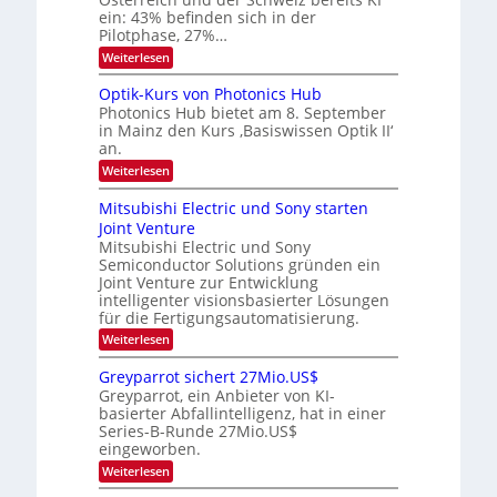
r
H
ein: 43% befinden sich in der
k
e
e
Pilotphase, 27%…
r
s
:
Weiterlesen
a
W
K
e
a
I
u
Optik-Kurs von Photonics Hub
c
-
s
h
Photonics Hub bietet am 8. September
E
-
s
in Mainz den Kurs ‚Basiswissen Optik II‘
i
S
t
an.
n
e
u
s
m
:
Weiterlesen
m
a
i
O
i
t
n
p
m
Mitsubishi Electric und Sony starten
z
a
t
e
Joint Venture
n
r
i
r
i
Mitsubishi Electric und Sony
k
s
m
Semiconductor Solutions gründen ein
-
t
m
K
Joint Venture zur Entwicklung
e
t
u
n
intelligenter visionsbasierter Lösungen
i
r
H
für die Fertigungsautomatisierung.
n
s
a
d
:
Weiterlesen
v
l
e
M
o
b
r
i
n
j
Greyparrot sichert 27Mio.US$
D
t
P
a
Greyparrot, ein Anbieter von KI-
A
s
h
h
basierter Abfallintelligenz, hat in einer
C
u
o
r
H
Series-B-Runde 27Mio.US$
b
t
-
eingeworben.
i
o
I
s
n
:
Weiterlesen
n
h
i
G
d
i
c