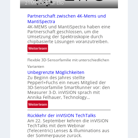
f
21Mio.US$ für Elio
n
i
E
e
Partnerschaft zwischen 4K-Mems und
M
i
MantiSpectra
E
n
4K-MEMS und MantiSpectra haben eine
A
Partnerschaft geschlossen, um die
L
-
Umsetzung der Spektroskopie durch
u
R
chipbasierte Lösungen voranzutreiben.
f
e
:
Weiterlesen
t
g
P
-
i
Flexible 3D-Sensorfamilie mit unterschiedlichen
a
u
o
r
n
Varianten
n
t
Unbegrenzte Möglichkeiten
d
Zu Beginn des Jahres stellte
n
R
Pepperl+Fuchs ein neues Mitglied der
e
a
3D-Sensorfamilie SmartRunner vor: den
r
u
Measurer 3-D. inVISION sprach mit
s
m
Annika Felhauer, Technology…
c
f
:
Weiterlesen
h
a
U
a
h
Rückkehr der inVISION TechTalks
n
f
r
Am 22. September kehren die inVISION
b
t
t
TechTalks mit dem Webinar
e
(Telecentric) Lenses & Illuminations aus
z
t
g
der Sommerpause zurück.
w
e