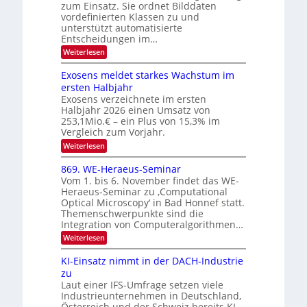
e
h
zum Einsatz. Sie ordnet Bilddaten
d
e
c
e
T
vordefinierten Klassen zu und
r
n
unterstützt automatisierte
t
a
V
Entscheidungen im…
r
l
I
:
Weiterlesen
a
k
S
W
s
e
I
Exosens meldet starkes Wachstum im
n
O
ersten Halbjahr
n
Exosens verzeichnete im ersten
N
d
Halbjahr 2026 einen Umsatz von
i
2
e
253,1Mio.€ – ein Plus von 15,3% im
0
K
Vergleich zum Vorjahr.
I
2
:
Weiterlesen
m
6
E
i
x
t
869. WE-Heraeus-Seminar
o
d
Vom 1. bis 6. November findet das WE-
s
e
Heraeus-Seminar zu ‚Computational
e
n
Optical Microscopy‘ in Bad Honnef statt.
n
k
Themenschwerpunkte sind die
s
t
m
Integration von Computeralgorithmen…
e
:
Weiterlesen
l
8
d
6
KI-Einsatz nimmt in der DACH-Industrie
e
9
t
zu
.
s
Laut einer IFS-Umfrage setzen viele
W
t
Industrieunternehmen in Deutschland,
E
a
-
Österreich und der Schweiz bereits KI