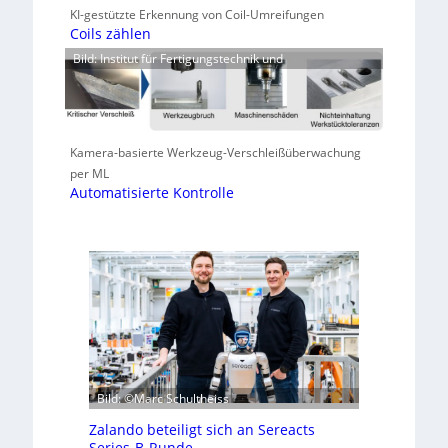
KI-gestützte Erkennung von Coil-Umreifungen
Coils zählen
Bild: Institut für Fertigungstechnik und
Kamera-basierte Werkzeug-Verschleißüberwachung
per ML
Automatisierte Kontrolle
Bild: ©Marc Schultheiss
Zalando beteiligt sich an Sereacts
Series-B-Runde