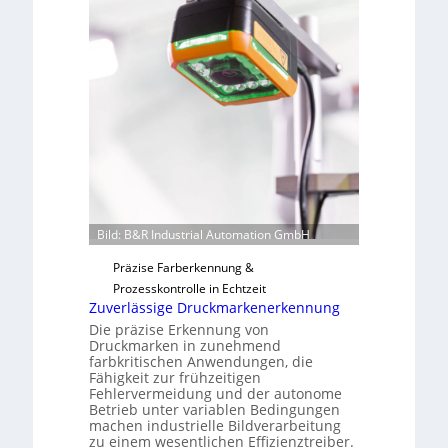
n
a
H
u
a
t
i
F
l
e
o
r
t
i
g
u
n
Bild: B&R Industrial Automation GmbH
g
a
Präzise Farberkennung &
u
Prozesskontrolle in Echtzeit
s
Zuverlässige Druckmarkenerkennung
Die präzise Erkennung von
Druckmarken in zunehmend
farbkritischen Anwendungen, die
Fähigkeit zur frühzeitigen
Fehlervermeidung und der autonome
Betrieb unter variablen Bedingungen
machen industrielle Bildverarbeitung
zu einem wesentlichen Effizienztreiber.