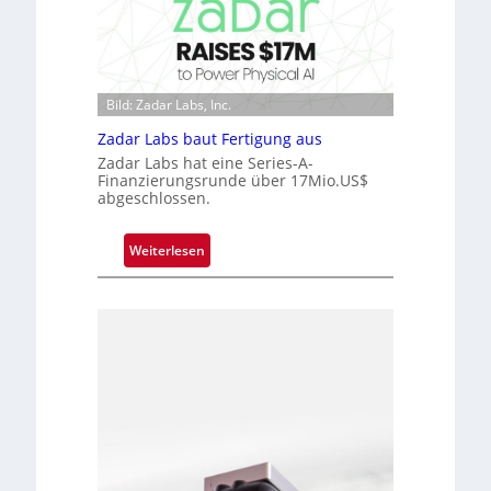
B
o
r
-
c
k
R
h
V
u
i
i
n
p
Bild: Zadar Labs, Inc.
s
d
p
i
Zadar Labs baut Fertigung aus
e
l
o
Zadar Labs hat eine Series-A-
a
Finanzierungsrunde über 17Mio.US$
n
n
abgeschlossen.
t
Ü
:
Weiterlesen
b
Z
e
a
r
d
n
a
a
r
h
L
m
a
e
b
v
s
o
b