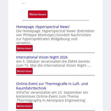
…
:
Weiterlesen
Z
u
Homepage ‚Hyperspectral News‘
v
Die Homepage ‚Hyperspectral News‘ (betrieben
von Philippe Monnoyer) bündelt Nachrichten
e
zur hyperspektralen Bildgebung und
r
verweist…
l
:
Weiterlesen
ä
H
s
International Vision Night 2026
o
s
Am 5. Oktober veranstaltet die EMVA bereits
m
zum 15. Mal die International Vision Night -…
i
e
:
Weiterlesen
g
p
I
e
a
n
g
D
Online-Event zur Thermografie in Luft- und
t
e
r
Raumfahrttechnik
e
‚
u
InfraTec veranstaltet am 23. September ein
r
H
kostenloses Online-Event zum Thema
c
n
y
‚Thermography in Aerospace Engineering‘.
k
a
p
:
Weiterlesen
m
t
e
O