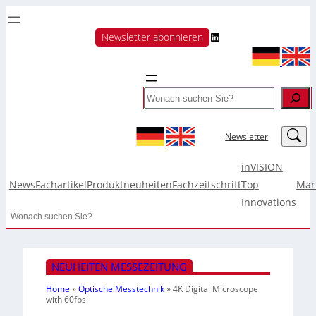
LinkedIn
Newsletter abonnieren
Search
LinkedIn
Newsletter
inVISION
News
Fachartikel
Produktneuheiten
Fachzeitschrift
Top
Mar
Innovations
Search
NEUHEITEN MESSEZEITUNG
Home
»
Optische Messtechnik
»
4K Digital Microscope
with 60fps