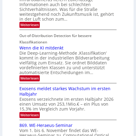
m
i
Informationen auch bei schlechten
d
k
s
n
Sichtverhältnissen. Was für die Straße
T
e
u
weitestgehend noch Zukunftsmusik ist, gehört
V
o
i
in der Luft schon zum…
n
I
u
t
d
:
Weiterlesen
S
r
e
S
M
I
i
e
n
Out-of-Distribution Detection für bessere
a
O
c
n
n
h
Klassifikationen
N
a
e
t
Wenn die KI mitdenkt
T
r
u
Die Deep-Learning-Methode ‚Klassifikation‘
i
e
l
f
kommt in der industriellen Bildverarbeitung
a
S
c
vielfältig zum Einsatz. Sie ordnet Bilddaten
d
n
p
h
vordefinierten Klassen zu und unterstützt
d
e
e
e
T
automatisierte Entscheidungen im…
r
n
c
a
:
Weiterlesen
V
t
W
l
I
e
r
Exosens meldet starkes Wachstum im ersten
k
n
S
a
Halbjahr
s
n
I
Exosens verzeichnete im ersten Halbjahr 2026
d
O
einen Umsatz von 253,1Mio.€ – ein Plus von
i
e
15,3% im Vergleich zum Vorjahr.
N
K
2
:
Weiterlesen
I
E
0
m
x
869. WE-Heraeus-Seminar
i
2
o
t
Vom 1. bis 6. November findet das WE-
s
6
d
Heraeus-Seminar zu ‚Computational Optical
e