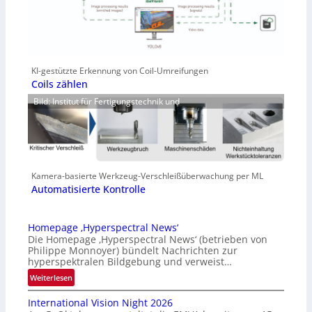
KI-gestützte Erkennung von Coil-Umreifungen
Coils zählen
Bild: Institut für Fertigungstechnik und
Kamera-basierte Werkzeug-Verschleißüberwachung per ML
Automatisierte Kontrolle
Homepage ‚Hyperspectral News‘
Die Homepage ‚Hyperspectral News‘ (betrieben von
Philippe Monnoyer) bündelt Nachrichten zur
hyperspektralen Bildgebung und verweist…
:
Weiterlesen
H
International Vision Night 2026
o