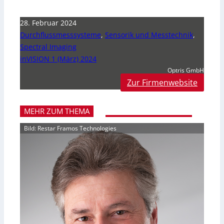
28. Februar 2024
Durchflussmesssysteme
,
Sensorik und Messtechnik
,
Spectral Imaging
inVISION 1 (März) 2024
Optris GmbH
Zur Firmenwebsite
MEHR ZUM THEMA
Bild: Restar Framos Technologies