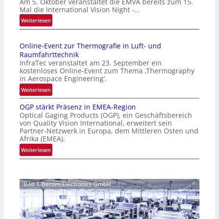
Am 5. Oktober veranstaltet die EMVA bereits zum 15.
m
Mal die International Vision Night -…
e
:
Weiterlesen
p
I
a
n
g
Online-Event zur Thermografie in Luft- und
t
e
Raumfahrttechnik
e
‚
InfraTec veranstaltet am 23. September ein
r
H
kostenloses Online-Event zum Thema ‚Thermography
n
y
in Aerospace Engineering‘.
a
p
:
Weiterlesen
t
e
O
i
r
OGP stärkt Präsenz in EMEA-Region
n
o
Optical Gaging Products (OGP), ein Geschäftsbereich
s
l
n
von Quality Vision International, erweitert sein
p
i
Partner-Netzwerk in Europa, dem Mittleren Osten und
a
e
n
Afrika (EMEA).
l
c
e
:
Weiterlesen
V
t
-
O
i
r
E
G
s
a
v
P
i
l
e
Bild: ©Becom Electronics GmbH
s
o
N
n
t
n
e
t
ä
N
w
z
r
i
s