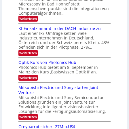
e
Microscopy‘ in Bad Honnef statt.
n
n
Themenschwerpunkte sind die Integration von
s
k
m
Computeralgorithmen…
t
e
:
Weiterlesen
l
8
d
6
KI-Einsatz nimmt in der DACH-Industrie zu
e
9
t
Laut einer IFS-Umfrage setzen viele
.
s
Industrieunternehmen in Deutschland,
W
t
Österreich und der Schweiz bereits KI ein: 43%
E
a
befinden sich in der Pilotphase, 27%…
-
r
H
k
:
Weiterlesen
e
e
K
r
s
I
Optik-Kurs von Photonics Hub
a
W
-
e
Photonics Hub bietet am 8. September in
a
E
u
Mainz den Kurs ‚Basiswissen Optik II‘ an.
c
i
s
h
n
:
Weiterlesen
-
s
s
O
S
t
a
p
Mitsubishi Electric und Sony starten Joint
e
u
t
t
m
Venture
m
z
i
i
i
n
Mitsubishi Electric und Sony Semiconductor
k
n
m
i
Solutions gründen ein Joint Venture zur
-
a
e
m
K
Entwicklung intelligenter visionsbasierter
r
r
m
u
Lösungen für die Fertigungsautomatisierung.
s
t
r
:
t
Weiterlesen
i
s
M
e
n
v
i
n
d
o
Greyparrot sichert 27Mio.US$
t
H