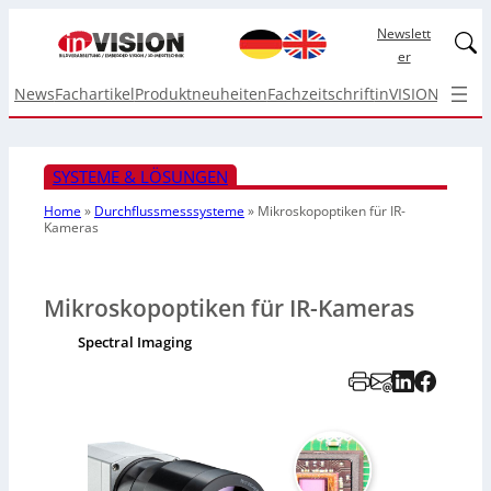
Newslett
Linked
er
News
Fachartikel
Produktneuheiten
Fachzeitschrift
inVISION Top I
SYSTEME & LÖSUNGEN
Home
»
Durchflussmesssysteme
»
Mikroskopoptiken
für IR-
Kameras
Mikroskopoptiken für IR-Kameras
Spectral Imaging