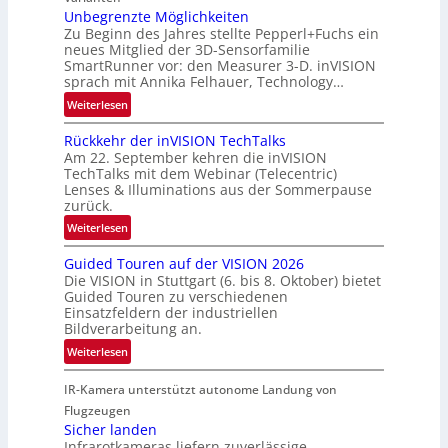
R
t
Unbegrenzte Möglichkeiten
a
Zu Beginn des Jahres stellte Pepperl+Fuchs ein
n
u
neues Mitglied der 3D-Sensorfamilie
e
SmartRunner vor: den Measurer 3-D. inVISION
m
r
sprach mit Annika Felhauer, Technology…
f
s
a
:
Weiterlesen
c
h
U
h
Rückkehr der inVISION TechTalks
r
n
a
Am 22. September kehren die inVISION
t
b
f
TechTalks mit dem Webinar (Telecentric)
t
e
t
Lenses & Illuminations aus der Sommerpause
e
g
zurück.
z
c
r
w
:
Weiterlesen
h
e
i
R
n
n
s
Guided Touren auf der VISION 2026
ü
i
z
Die VISION in Stuttgart (6. bis 8. Oktober) bietet
c
c
k
t
Guided Touren zu verschiedenen
h
k
Einsatzfeldern der industriellen
e
e
k
Bildverarbeitung an.
M
n
e
:
ö
Weiterlesen
4
h
G
g
K
r
IR-Kamera unterstützt autonome Landung von
u
l
-
d
i
i
Flugzeugen
M
e
d
c
Sicher landen
e
r
Infrarotkameras liefern zuverlässige
e
h