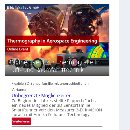
e
n
n
Bild: InfraTec GmbH
‚
S
z
H
e
i
y
r
n
p
e
E
e
a
M
r
c
E
s
t
A
p
s
-
e
S
R
c
e
e
Online-Event zur Thermografie in
t
r
g
Luft- und Raumfahrttechnik
r
i
i
a
e
o
l
s
n
Flexible 3D-Sensorfamilie mit unterschiedlichen
N
-
Varianten
e
B
Unbegrenzte Möglichkeiten
w
-
Zu Beginn des Jahres stellte Pepperl+Fuchs
s
R
ein neues Mitglied der 3D-Sensorfamilie
‘
u
SmartRunner vor: den Measurer 3-D. inVISION
sprach mit Annika Felhauer, Technology…
n
d
:
Weiterlesen
e
U