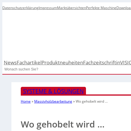
Datenschutzerklärung
Impressum
Marktübersichten
Perfekte Maschine
Downloa
News
Fachartikel
Produktneuheiten
Fachzeitschrift
inVISI
Search
SYSTEME & LÖSUNGEN
Home
»
Massivholzbearbeitung
»
Wo gehobelt wird …
Wo gehobelt wird …