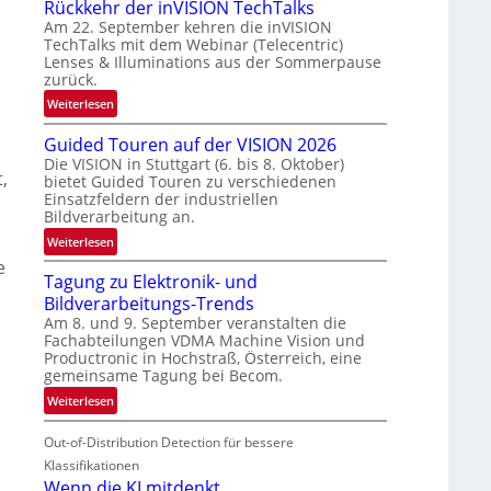
Rückkehr der inVISION TechTalks
n
Am 22. September kehren die inVISION
b
TechTalks mit dem Webinar (Telecentric)
e
Lenses & Illuminations aus der Sommerpause
g
zurück.
r
:
Weiterlesen
e
R
n
Guided Touren auf der VISION 2026
ü
z
Die VISION in Stuttgart (6. bis 8. Oktober)
c
t
,
bietet Guided Touren zu verschiedenen
k
e
Einsatzfeldern der industriellen
k
Bildverarbeitung an.
M
e
ö
:
Weiterlesen
h
g
G
e
r
l
Tagung zu Elektronik- und
u
d
i
Bildverarbeitungs-Trends
i
e
c
Am 8. und 9. September veranstalten die
d
r
Fachabteilungen VDMA Machine Vision und
h
e
i
Productronic in Hochstraß, Österreich, eine
k
d
n
gemeinsame Tagung bei Becom.
e
T
V
:
Weiterlesen
i
o
I
T
t
u
S
Out-of-Distribution Detection für bessere
a
e
r
I
g
Klassifikationen
n
e
O
u
Wenn die KI mitdenkt
n