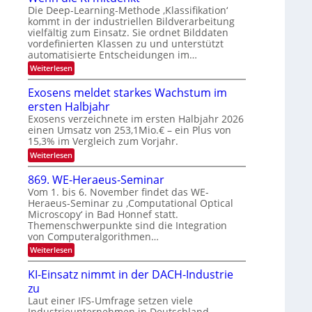
N
n
Die Deep-Learning-Methode ‚Klassifikation‘
a
T
kommt in der industriellen Bildverarbeitung
g
u
vielfältig zum Einsatz. Sie ordnet Bilddaten
e
z
f
vordefinierten Klassen zu und unterstützt
c
u
d
automatisierte Entscheidungen im…
h
E
e
:
Weiterlesen
T
l
W
r
a
e
e
Exosens meldet starkes Wachstum im
V
n
l
k
ersten Halbjahr
I
n
k
t
d
Exosens verzeichnete im ersten Halbjahr 2026
S
s
i
r
einen Umsatz von 253,1Mio.€ – ein Plus von
I
e
15,3% im Vergleich zum Vorjahr.
o
O
K
n
:
Weiterlesen
I
N
E
m
i
2
x
i
869. WE-Heraeus-Seminar
k
o
t
0
Vom 1. bis 6. November findet das WE-
s
-
d
2
Heraeus-Seminar zu ‚Computational Optical
e
e
u
6
Microscopy‘ in Bad Honnef statt.
n
n
n
s
k
Themenschwerpunkte sind die Integration
m
d
t
von Computeralgorithmen…
e
B
:
Weiterlesen
l
8
i
d
6
e
KI-Einsatz nimmt in der DACH-Industrie
l
9
t
zu
d
.
s
W
Laut einer IFS-Umfrage setzen viele
v
t
E
a
Industrieunternehmen in Deutschland,