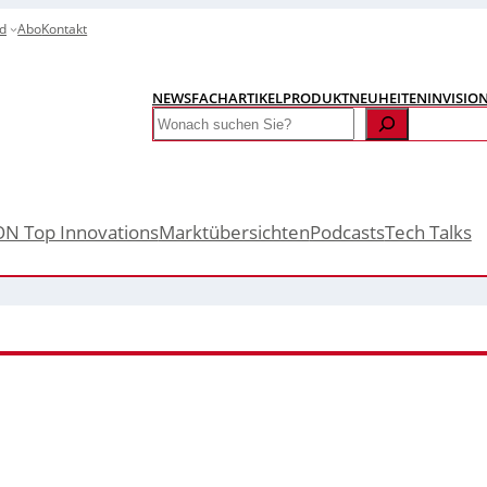
d
Abo
Kontakt
NEWS
FACHARTIKEL
PRODUKTNEUHEITEN
INVISIO
Search
ON Top Innovations
Marktübersichten
Podcasts
Tech Talks