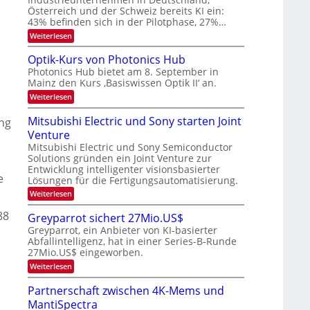
e
-
r
Österreich und der Schweiz bereits KI ein:
r
H
k
43% befinden sich in der Pilotphase, 27%…
e
a
e
r
:
Weiterlesen
s
r
a
K
W
b
e
I
a
Optik-Kurs von Photonics Hub
u
-
c
e
Photonics Hub bietet am 8. September in
s
E
h
i
Mainz den Kurs ‚Basiswissen Optik II‘ an.
-
i
s
t
S
n
t
:
Weiterlesen
e
s
u
O
u
m
a
m
p
Mitsubishi Electric und Sony starten Joint
n
ng
i
t
i
t
n
z
g
Venture
m
i
a
n
e
k
s
Mitsubishi Electric und Sony Semiconductor
r
i
r
-
Solutions gründen ein Joint Venture zur
-
m
s
K
Entwicklung intelligenter visionsbasierter
m
T
t
u
e
Lösungen für die Fertigungsautomatisierung.
t
e
r
r
i
n
s
:
Weiterlesen
e
n
H
v
M
d
n
a
o
i
88
Greyparrot sichert 27Mio.US$
e
l
n
t
d
r
Greyparrot, ein Anbieter von KI-basierter
b
P
s
s
D
Abfallintelligenz, hat in einer Series-B-Runde
j
h
u
A
a
o
27Mio.US$ eingeworben.
b
C
h
t
i
:
Weiterlesen
H
r
o
s
G
-
n
h
r
I
Partnerschaft zwischen 4K-Mems und
i
i
e
n
c
E
MantiSpectra
y
d
s
l