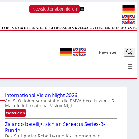
LinkedIn
Newsletter abonnieren
N TOP INNOVATIONS
TECH TALKS WEBINARE
FACHZEITSCHRIFT
PODCASTS
LinkedIn
Newsletter
International Vision Night 2026
Am 5. Oktober veranstaltet die EMVA bereits zum 15.
Mal die International Vision Night -…
:
Weiterlesen
I
Zalando beteiligt sich an Sereacts Series-B-
n
Runde
t
Das Stuttgarter Robotik- und KI-Unternehmen
e