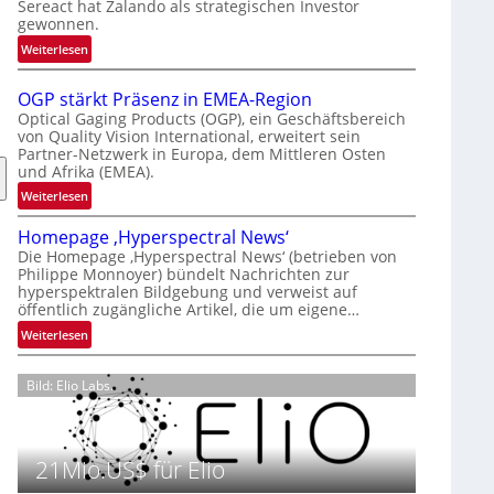
Sereact hat Zalando als strategischen Investor
r
gewonnen.
n
:
Weiterlesen
a
Z
t
a
i
OGP stärkt Präsenz in EMEA-Region
l
o
Optical Gaging Products (OGP), ein Geschäftsbereich
a
von Quality Vision International, erweitert sein
n
Partner-Netzwerk in Europa, dem Mittleren Osten
n
a
und Afrika (EMEA).
d
l
o
:
Weiterlesen
V
b
O
i
Homepage ‚Hyperspectral News‘
e
G
s
Die Homepage ‚Hyperspectral News‘ (betrieben von
t
P
i
Philippe Monnoyer) bündelt Nachrichten zur
e
s
o
hyperspektralen Bildgebung und verweist auf
i
t
n
öffentlich zugängliche Artikel, die um eigene…
l
ä
N
:
Weiterlesen
i
r
i
H
g
k
g
o
t
t
Bild: Elio Labs.
h
m
s
P
t
e
i
r
2
p
c
ä
0
a
21Mio.US$ für Elio
h
s
2
g
a
e
6