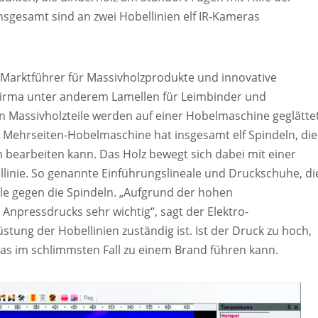
nsgesamt sind an zwei Hobellinien elf IR-Kameras
 Marktführer für Massivholzprodukte und innovative
Firma unter anderem Lamellen für Leimbinder und
n Massivholzteile werden auf einer Hobelmaschine geglättet
ge Mehrseiten-Hobelmaschine hat insgesamt elf Spindeln, die
n bearbeiten kann. Das Holz bewegt sich dabei mit einer
llinie. So genannte Einführungslineale und Druckschuhe, di
ile gegen die Spindeln. „Aufgrund der hohen
 Anpressdrucks sehr wichtig“, sagt der Elektro-
üstung der Hobellinien zuständig ist. Ist der Druck zu hoch,
was im schlimmsten Fall zu einem Brand führen kann.