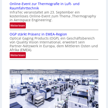
n
g
Online-Event zur Thermografie in Luft- und
t
e
Raumfahrttechnik
e
‚
InfraTec veranstaltet am 23. September ein
r
H
kostenloses Online-Event zum Thema ‚Thermography
n
y
in Aerospace Engineering‘.
a
p
:
Weiterlesen
t
e
O
i
r
OGP stärkt Präsenz in EMEA-Region
n
o
Optical Gaging Products (OGP), ein Geschäftsbereich
s
l
n
von Quality Vision International, erweitert sein
p
i
Partner-Netzwerk in Europa, dem Mittleren Osten und
a
e
n
Afrika (EMEA).
l
c
e
:
Weiterlesen
V
t
-
O
i
r
E
G
s
a
v
P
i
l
e
Bild: ©Becom Electronics GmbH
s
o
N
n
t
n
e
t
ä
N
w
z
r
i
s
u
k
g
‘
r
t
h
T
P
t
h
r
2
e