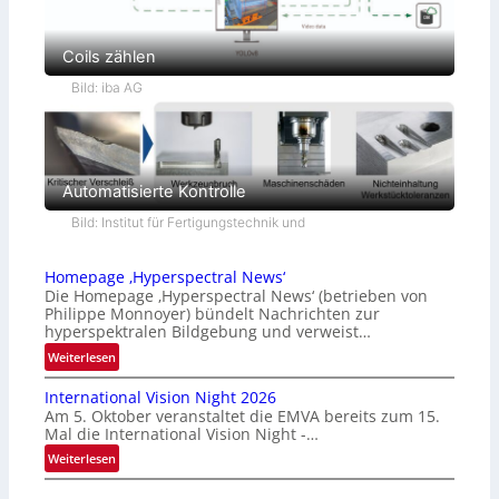
Coils zählen
Bild: iba AG
Automatisierte Kontrolle
Bild: Institut für Fertigungstechnik und
Homepage ‚Hyperspectral News‘
Die Homepage ‚Hyperspectral News‘ (betrieben von
Philippe Monnoyer) bündelt Nachrichten zur
hyperspektralen Bildgebung und verweist…
:
Weiterlesen
H
International Vision Night 2026
o
Am 5. Oktober veranstaltet die EMVA bereits zum 15.
m
Mal die International Vision Night -…
e
:
Weiterlesen
p
I
a