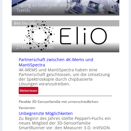
ä
0
Tagung zu Elektronik- und Bildverarbeitungs-
r
s
2
Trends
m
e
6
o
n
g
Bild: Elio Labs.
z
r
i
a
n
f
E
i
21Mio.US$ für Elio
M
e
E
i
A
Partnerschaft zwischen 4K-Mems und
n
-
MantiSpectra
L
R
4K-MEMS und MantiSpectra haben eine
u
Partnerschaft geschlossen, um die Umsetzung
e
f
der Spektroskopie durch chipbasierte
g
t
Lösungen voranzutreiben.
i
-
:
Weiterlesen
o
u
P
n
n
Flexible 3D-Sensorfamilie mit unterschiedlichen
a
d
r
Varianten
R
t
Unbegrenzte Möglichkeiten
a
Zu Beginn des Jahres stellte Pepperl+Fuchs ein
n
u
neues Mitglied der 3D-Sensorfamilie
e
SmartRunner vor: den Measurer 3-D. inVISION
m
r