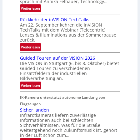
sprach mit Annika Felhauer, Technology…
f
s
a
:
Weiterlesen
c
h
U
h
Rückkehr der inVISION TechTalks
r
n
a
Am 22. September kehren die inVISION
t
b
f
TechTalks mit dem Webinar (Telecentric)
t
e
t
Lenses & Illuminations aus der Sommerpause
e
g
zurück.
z
c
r
w
:
Weiterlesen
h
e
i
R
n
n
s
Guided Touren auf der VISION 2026
ü
i
z
Die VISION in Stuttgart (6. bis 8. Oktober) bietet
c
c
k
t
Guided Touren zu verschiedenen
h
k
Einsatzfeldern der industriellen
e
e
k
Bildverarbeitung an.
M
n
e
:
ö
Weiterlesen
4
h
G
g
K
r
IR-Kamera unterstützt autonome Landung von
u
l
-
d
i
i
Flugzeugen
M
e
d
c
Sicher landen
e
r
Infrarotkameras liefern zuverlässige
e
h
m
i
Informationen auch bei schlechten
d
k
s
n
Sichtverhältnissen. Was für die Straße
T
e
u
weitestgehend noch Zukunftsmusik ist, gehört
V
o
i
in der Luft schon zum…
n
I
u
t