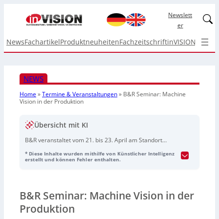
Newslett
Linked
er
News
Fachartikel
Produktneuheiten
Fachzeitschrift
inVISION Top I
NEWS
Home
»
Termine & Veranstaltungen
»
B&R Seminar: Machine
Vision in der Produktion
Übersicht mit KI
B&R veranstaltet vom 21. bis 23. April am Standort
Friedberg ein Seminar zur industriellen Bildverarbeitung
* Diese Inhalte wurden mithilfe von Künstlicher Intelligenz
in der Produktion. Im Fokus stehen das
B&R Machine-
erstellt und können Fehler enthalten.
Vision-Portfolio
, Hardwareimplementierung und
Bildauswertung,
Vision Functions
sowie das
Zusammenspiel von Licht, Optik und Sensorik. Zudem
B&R Seminar: Machine Vision in der
wird die Integration ins
Powerlink-Bussystem
behandelt.
Praktische Übungen inklusive Nutzung der
MAP Vision
Produktion
HMI-Oberfläche
ergänzen das Programm. Hinweis: Die