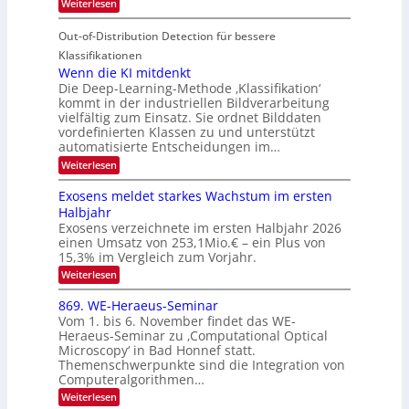
d
:
Weiterlesen
S
r
e
S
M
I
i
e
n
Out-of-Distribution Detection für bessere
a
O
c
n
n
h
Klassifikationen
N
a
e
t
Wenn die KI mitdenkt
T
r
u
Die Deep-Learning-Methode ‚Klassifikation‘
i
e
l
f
kommt in der industriellen Bildverarbeitung
a
S
c
vielfältig zum Einsatz. Sie ordnet Bilddaten
d
n
p
h
vordefinierten Klassen zu und unterstützt
d
e
e
e
T
automatisierte Entscheidungen im…
r
n
c
a
:
Weiterlesen
V
t
W
l
I
e
r
Exosens meldet starkes Wachstum im ersten
k
n
S
a
Halbjahr
s
n
I
Exosens verzeichnete im ersten Halbjahr 2026
d
O
einen Umsatz von 253,1Mio.€ – ein Plus von
i
e
15,3% im Vergleich zum Vorjahr.
N
K
2
:
Weiterlesen
I
E
0
m
x
869. WE-Heraeus-Seminar
i
2
o
t
Vom 1. bis 6. November findet das WE-
s
6
d
Heraeus-Seminar zu ‚Computational Optical
e
e
Microscopy‘ in Bad Honnef statt.
n
n
Themenschwerpunkte sind die Integration von
s
k
m
Computeralgorithmen…
t
e
:
Weiterlesen
l
8