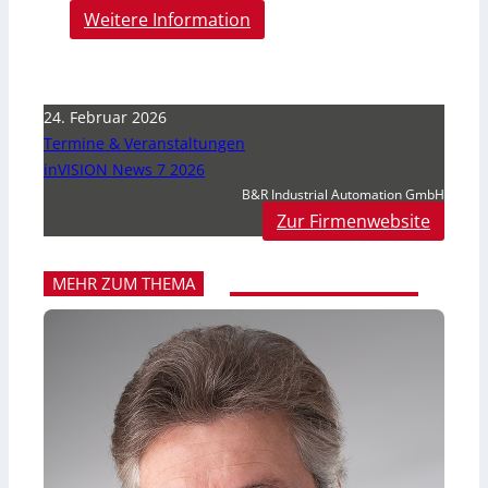
Weitere Information
24. Februar 2026
Termine & Veranstaltungen
inVISION News 7 2026
B&R Industrial Automation GmbH
Zur Firmenwebsite
MEHR ZUM THEMA