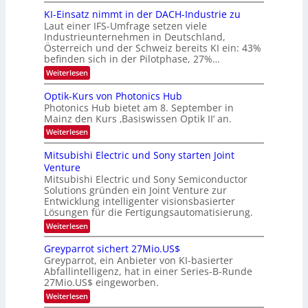
d
6
KI-Einsatz nimmt in der DACH-Industrie zu
e
9
t
Laut einer IFS-Umfrage setzen viele
.
s
Industrieunternehmen in Deutschland,
W
t
Österreich und der Schweiz bereits KI ein: 43%
E
a
befinden sich in der Pilotphase, 27%…
-
r
H
k
:
Weiterlesen
e
e
K
r
s
I
Optik-Kurs von Photonics Hub
a
W
-
e
Photonics Hub bietet am 8. September in
a
E
u
Mainz den Kurs ‚Basiswissen Optik II‘ an.
c
i
s
h
n
:
Weiterlesen
-
s
s
O
S
t
a
p
Mitsubishi Electric und Sony starten Joint
e
u
t
t
m
Venture
m
z
i
i
i
n
Mitsubishi Electric und Sony Semiconductor
k
n
m
i
Solutions gründen ein Joint Venture zur
-
a
e
m
K
Entwicklung intelligenter visionsbasierter
r
r
m
u
Lösungen für die Fertigungsautomatisierung.
s
t
r
:
t
Weiterlesen
i
s
M
e
n
v
i
n
d
o
Greyparrot sichert 27Mio.US$
t
H
e
n
Greyparrot, ein Anbieter von KI-basierter
s
a
r
P
Abfallintelligenz, hat in einer Series-B-Runde
u
l
D
h
27Mio.US$ eingeworben.
b
b
A
o
i
j
C
t
:
Weiterlesen
s
a
H
o
G