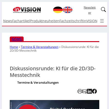
Newslett
Linked
er
News
Fachartikel
Produktneuheiten
Fachzeitschrift
inVISION Top I
NEWS
Home
»
Termine & Veranstaltungen
»
Diskussionsrunde: KI für die
2D/3D-Messtechnik
Diskussionsrunde: KI für die 2D/3D-
Messtechnik
Termine & Veranstaltungen