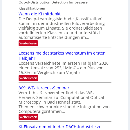
e
n
Out-of-Distribution Detection für bessere
a
O
c
n
n
h
Klassifikationen
N
a
e
t
Wenn die KI mitdenkt
T
r
u
Die Deep-Learning-Methode ‚Klassifikation‘
i
e
l
f
kommt in der industriellen Bildverarbeitung
a
S
c
vielfältig zum Einsatz. Sie ordnet Bilddaten
d
n
p
h
vordefinierten Klassen zu und unterstützt
d
e
e
e
T
automatisierte Entscheidungen im…
r
n
c
a
:
Weiterlesen
V
t
W
l
I
e
r
Exosens meldet starkes Wachstum im ersten
k
n
S
a
Halbjahr
s
n
I
Exosens verzeichnete im ersten Halbjahr 2026
d
O
einen Umsatz von 253,1Mio.€ – ein Plus von
i
e
15,3% im Vergleich zum Vorjahr.
N
K
2
:
Weiterlesen
I
E
0
m
x
869. WE-Heraeus-Seminar
i
2
o
t
Vom 1. bis 6. November findet das WE-
s
6
d
Heraeus-Seminar zu ‚Computational Optical
e
e
Microscopy‘ in Bad Honnef statt.
n
n
Themenschwerpunkte sind die Integration von
s
k
m
Computeralgorithmen…
t
e
:
Weiterlesen
l
8
d
6
KI-Einsatz nimmt in der DACH-Industrie zu
e
9