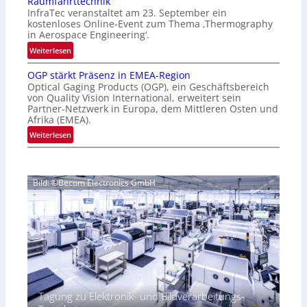
Raumfahrttechnik
e
‚
InfraTec veranstaltet am 23. September ein
r
H
kostenloses Online-Event zum Thema ‚Thermography
n
y
in Aerospace Engineering‘.
a
p
:
Weiterlesen
t
e
O
i
r
OGP stärkt Präsenz in EMEA-Region
n
o
Optical Gaging Products (OGP), ein Geschäftsbereich
s
l
n
von Quality Vision International, erweitert sein
p
i
Partner-Netzwerk in Europa, dem Mittleren Osten und
a
e
n
Afrika (EMEA).
l
c
e
:
Weiterlesen
V
t
-
O
i
r
E
G
s
a
v
P
i
l
e
Bild: ©Becom Electronics GmbH
s
o
N
n
t
n
e
t
ä
N
w
z
r
i
s
u
k
g
‘
r
t
h
T
P
t
h
r
2
e
ä
0
Tagung zu Elektronik- und Bildverarbeitungs-
r
s
2