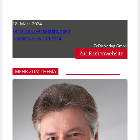
18. März 2024
Termine & Veranstaltungen
inVISION News 10 2024
TeDo Verlag GmbH
Zur Firmenwebsite
MEHR ZUM THEMA