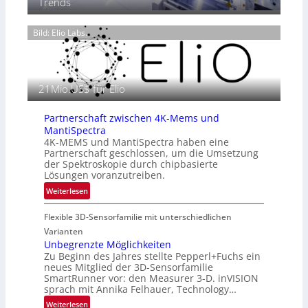
Trends
m
e
6
o
n
g
Bild: Elio Labs.
z
r
i
a
n
f
E
i
21Mio.US$ für Elio
M
e
E
i
A
Partnerschaft zwischen 4K-Mems und
n
-
MantiSpectra
L
R
4K-MEMS und MantiSpectra haben eine
u
Partnerschaft geschlossen, um die Umsetzung
e
f
der Spektroskopie durch chipbasierte
g
t
Lösungen voranzutreiben.
i
-
:
Weiterlesen
o
u
P
n
n
Flexible 3D-Sensorfamilie mit unterschiedlichen
a
d
r
Varianten
R
t
Unbegrenzte Möglichkeiten
a
Zu Beginn des Jahres stellte Pepperl+Fuchs ein
n
u
neues Mitglied der 3D-Sensorfamilie
e
SmartRunner vor: den Measurer 3-D. inVISION
m
r
sprach mit Annika Felhauer, Technology…
f
s
a
:
Weiterlesen
c