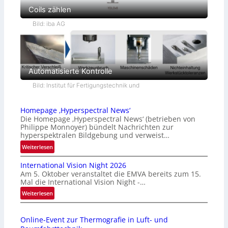
Coils zählen
Bild: iba AG
Automatisierte Kontrolle
Bild: Institut für Fertigungstechnik und
Homepage ‚Hyperspectral News‘
Die Homepage ‚Hyperspectral News‘ (betrieben von
Philippe Monnoyer) bündelt Nachrichten zur
hyperspektralen Bildgebung und verweist…
:
Weiterlesen
H
International Vision Night 2026
o
Am 5. Oktober veranstaltet die EMVA bereits zum 15.
m
Mal die International Vision Night -…
e
:
Weiterlesen
p
I
a
n
g
Online-Event zur Thermografie in Luft- und
t
e