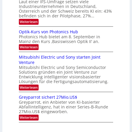
t
Laut einer IFS-Umfrage setzen viele
.
s
Industrieunternehmen in Deutschland,
W
t
Österreich und der Schweiz bereits KI ein: 43%
E
a
befinden sich in der Pilotphase, 27%…
-
r
H
k
:
Weiterlesen
e
e
K
r
s
I
Optik-Kurs von Photonics Hub
a
W
-
e
Photonics Hub bietet am 8. September in
a
E
u
Mainz den Kurs ‚Basiswissen Optik II‘ an.
c
i
s
h
n
:
Weiterlesen
-
s
s
O
S
t
a
p
Mitsubishi Electric und Sony starten Joint
e
u
t
t
m
Venture
m
z
i
i
i
n
Mitsubishi Electric und Sony Semiconductor
k
n
m
i
Solutions gründen ein Joint Venture zur
-
a
e
m
K
Entwicklung intelligenter visionsbasierter
r
r
m
u
Lösungen für die Fertigungsautomatisierung.
s
t
r
:
t
Weiterlesen
i
s
M
e
n
v
i
n
d
o
Greyparrot sichert 27Mio.US$
t
H
e
n
Greyparrot, ein Anbieter von KI-basierter
s
a
r
P
Abfallintelligenz, hat in einer Series-B-Runde
u
l
D
h
27Mio.US$ eingeworben.
b
b
A
o
i
j
C
t
:
Weiterlesen
s
a
H
o
G
h
h
-
n
r
i
r
I
i
e