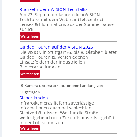
h
U
h
Rückkehr der inVISION TechTalks
r
n
a
Am 22. September kehren die inVISION
t
b
f
TechTalks mit dem Webinar (Telecentric)
t
e
t
Lenses & Illuminations aus der Sommerpause
e
g
zurück.
z
c
r
w
:
Weiterlesen
h
e
i
R
n
n
s
Guided Touren auf der VISION 2026
ü
i
z
Die VISION in Stuttgart (6. bis 8. Oktober) bietet
c
c
k
t
Guided Touren zu verschiedenen
h
k
Einsatzfeldern der industriellen
e
e
k
Bildverarbeitung an.
M
n
e
:
ö
Weiterlesen
4
h
G
g
K
r
IR-Kamera unterstützt autonome Landung von
u
l
-
d
i
i
Flugzeugen
M
e
d
c
Sicher landen
e
r
Infrarotkameras liefern zuverlässige
e
h
m
i
Informationen auch bei schlechten
d
k
s
n
Sichtverhältnissen. Was für die Straße
T
e
u
weitestgehend noch Zukunftsmusik ist, gehört
V
o
i
in der Luft schon zum…
n
I
u
t
d
:
Weiterlesen
S
r
e
S
M
I
i