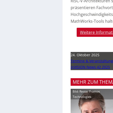
RISC-V-Architekturen
präsentieren Fachvor
Hochgeschwindigkeits-
MathWorks-Tools halt
Weitere Informat
24. Oktober 2025
Termine & Veranstaltun
inVISION News 42 2025
MEHR ZUM THEM
Bild: Restar Framos
Technologies