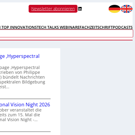
LinkedIn
Newsletter abonnieren
N TOP INNOVATIONS
TECH TALKS WEBINARE
FACHZEITSCHRIFT
PODCASTS
e ‚Hyperspectral
age ‚Hyperspectral
trieben von Philippe
 bündelt Nachrichten
spektralen Bildgebung
eist…
H
ional Vision Night 2026
o
ober veranstaltet die
m
its zum 15. Mal die
e
nal Vision Night -…
p
a
g