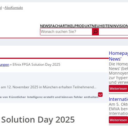
d
Abo
Kontakt
NEWS
FACHARTIKEL
PRODUKTNEUHEITEN
INVISIO
Search
Homepag
News‘
Die Homep
tungen
»
Efinix FPGA Solution Day 2025
News‘ (be
Monnoyer)
zur hyper
und verw
y am 12. November 2025 in München erhalten Teilnehmende
:
Weiterlesen
g von FPGA-Designs. Die Veranstaltung behandelt Themen wie
e von Künstlicher Intelligenz erstellt und können Fehler enthalten.
hernet-Lösungen, Kameraschnittstellen, RISC-V-Architekturen
Internat
runternehmen präsentieren Fachvorträge zu Simulation,
Am 5. Okt
EMVA bere
lanalyse und dem Entwurf von Fenix FPGAs mit MathWorks-
Internatio
 Solution Day 2025
:
Weiterlesen
I