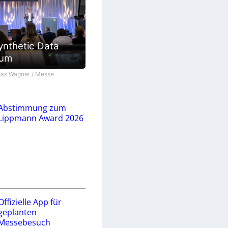
ynthetic Data
ium
as Wagner / Messe
Abstimmung zum
Lippmann Award 2026
Offizielle App für
geplanten
Messebesuch