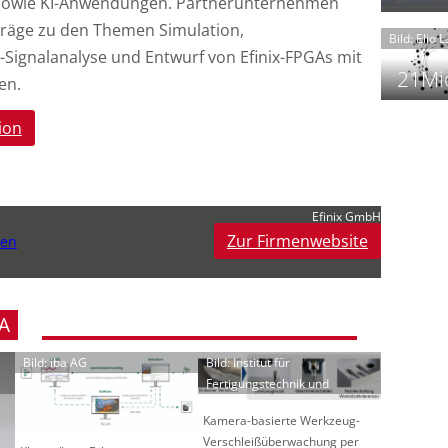
 sowie KI-Anwendungen. Partnerunternehmen
t
träge zu den Themen Simulation,
Bild: Elio 
Signalanalyse und Entwurf von Efinix-FPGAs mit
21Mio
en.
ion
f
i
i
i
Efinix GmbH
Zur Firmenwebsite
gen
-
f
t
A
-
i
Bild: iba AG
Bild: Institut für
Fertigungstechnik und
Kamera-basierte Werkzeug-
Verschleißüberwachung per