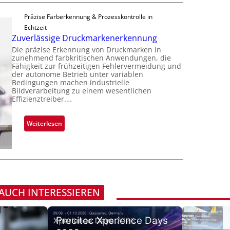
i
S
a
i
p
e
Präzise Farberkennung & Prozesskontrolle in
d
m
p
r
Echtzeit
a
m
l
Zuverlässige Druckmarkenerkennung
e
r
t
a
a
Die präzise Erkennung von Druckmarken in
L
D
n
zunehmend farbkritischen Anwendungen, die
c
a
a
Fähigkeit zur frühzeitigen Fehlervermeidung und
t
t
b
der autonome Betrieb unter variablen
r
Ü
s
Bedingungen machen industrielle
s
k
b
Bildverarbeitung zu einem wesentlichen
S
b
V
Effizienztreiber.…
e
e
a
i
r
r
u
s
n
:
Weiterlesen
i
t
i
a
Z
e
F
o
h
u
s
e
n
m
v
-
r
e
e
B
t
v
r
-
i
o
l
R
 AUCH INTERESSIEREN
g
n
ä
u
u
H
s
n
n
a
Precitec Xperience Days
s
d
g
i