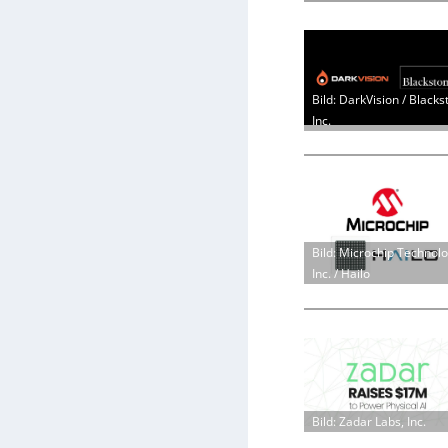
Bild: DarkVision / Blacks
Inc.
Bild: Microchip Technol
Inc. / Hailo
Bild: Zadar Labs, Inc.