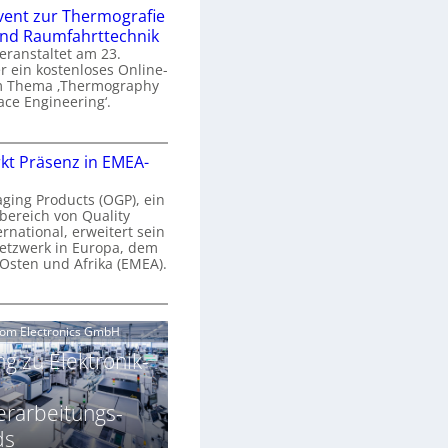
n
e
vent zur Thermografie
 und Raumfahrttechnik
e
H
veranstaltet am 23.
r
 ein kostenloses Online-
y
m Thema ‚Thermography
n
p
ace Engineering‘.
a
e
r
O
s
kt Präsenz in EMEA-
o
n
p
n
e
aging Products (OGP), ein
a
c
bereich von Quality
n
ernational, erweitert sein
V
e
r
etzwerk in Europa, dem
a
 Osten und Afrika (EMEA).
s
E
v
N
O
o
e
e
G
com Electronics GmbH
n
n
w
P
N
g zu Elektronik-
s
s
z
g
u
ä
erarbeitungs-
h
r
r
T
ds
k
2
h