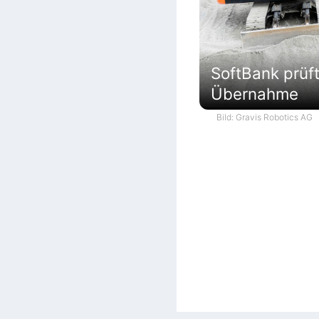
SoftBank prüf
Übernahme
Bild: Gravis Robotics AG