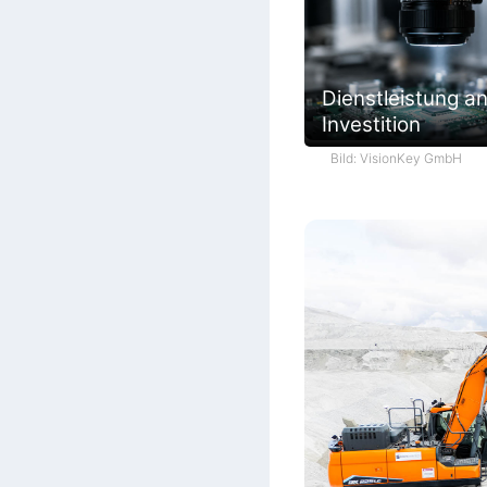
Dienstleistung an
Investition
Bild: VisionKey GmbH