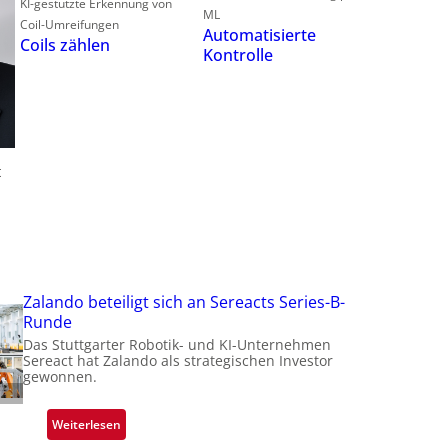
KI-gestützte Erkennung von
ML
Coil-Umreifungen
f
Automatisierte
Coils zählen
Kontrolle
t
t
t
i
Zalando beteiligt sich an Sereacts Series-B-
Runde
Das Stuttgarter Robotik- und KI-Unternehmen
Sereact hat Zalando als strategischen Investor
gewonnen.
:
Weiterlesen
Z