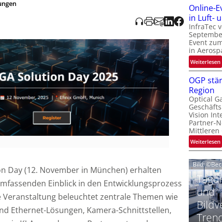
ungen
Online-E
t
‚
in Luft-
InfraTec 
September
Event zu
in Aerosp
t
:
Weiterlesen
i
OGP stär
Region
l
Optical G
i
Geschäfts
l
t
Vision Int
Partner-N
i
-
Mittleren
l
:
Weiterlesen
i
Bild: ©Be
on Day (12. November in München) erhalten
t
Tagun
mfassenden Einblick in den Entwicklungsprozess
i
‘
t
und
 Veranstaltung beleuchtet zentrale Themen wie
Bildv
und Ethernet-Lösungen, Kamera-Schnittstellen,
t
Tren