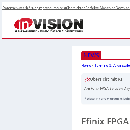
Datenschutzerklärung
Impressum
Marktübersichten
Perfekte Maschine
Downloa
NEWS
Home
»
Termine & Veranstal
Übersicht mit KI
Am Fenix FPGA Solution Da
Einblicke in die Entwicklun
* Diese Inhalte wurden mithilf
Software Flow
,
PCIe
– und Et
und KI-Anwendungen. Partne
Hochgeschwindigkeits-Signa
Tools.
Efinix FPGA