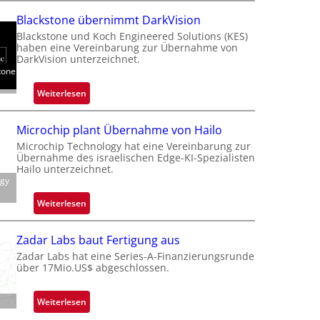
a
Blackstone übernimmt DarkVision
l
Blackstone und Koch Engineered Solutions (KES)
a
haben eine Vereinbarung zur Übernahme von
n
DarkVision unterzeichnet.
tone
d
o
:
Weiterlesen
b
B
e
l
Microchip plant Übernahme von Hailo
t
a
Microchip Technology hat eine Vereinbarung zur
e
c
Übernahme des israelischen Edge-KI-Spezialisten
i
k
Hailo unterzeichnet.
l
ogy
s
i
t
:
Weiterlesen
g
o
M
t
n
i
s
Zadar Labs baut Fertigung aus
e
c
i
Zadar Labs hat eine Series-A-Finanzierungsrunde
ü
r
über 17Mio.US$ abgeschlossen.
c
b
o
h
e
c
a
:
Weiterlesen
r
h
n
Z
n