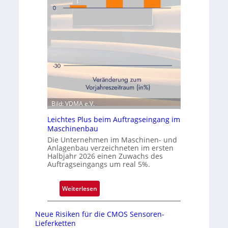
z
m
w
i
e
c
i
s
t
e
e
r
n
ö
Q
f
u
f
a
Bild: VDMA e.V.
n
r
e
Leichtes Plus beim Auftragseingang im
t
t
Maschinenbau
a
N
Die Unternehmen im Maschinen- und
l
i
Anlagenbau verzeichneten im ersten
Halbjahr 2026 einen Zuwachs des
e
Auftragseingangs um real 5%.
d
e
:
Weiterlesen
r
L
l
e
a
Neue Risiken für die CMOS Sensoren-
i
s
Lieferketten