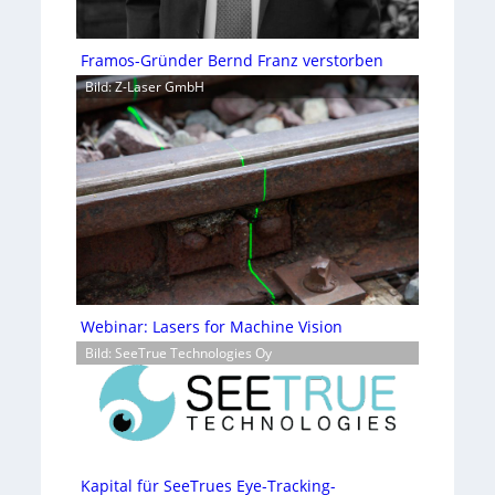
Framos-Gründer Bernd Franz verstorben
Bild: Z-Laser GmbH
Webinar: Lasers for Machine Vision
Bild: SeeTrue Technologies Oy
Kapital für SeeTrues Eye-Tracking-