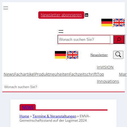
LinkedIn
Newsletter abonnieren
Search
LinkedIn
Newsletter
inVISION
News
Fachartikel
Produktneuheiten
Fachzeitschrift
Top
Mar
Innovations
Search
NEWS
Home
»
Termine & Veranstaltungen
»
EMVA-
Gemeinschaftsstand auf der Logimat 2024