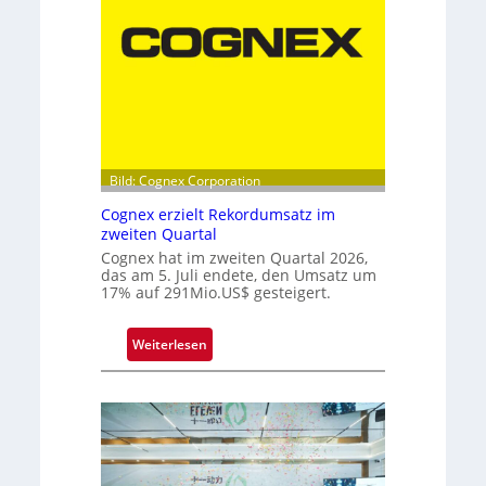
p
p
e
l
s
p
i
t
Bild: Cognex Corporation
z
e
Cognex erzielt Rekordumsatz im
b
zweiten Quartal
e
Cognex hat im zweiten Quartal 2026,
das am 5. Juli endete, den Umsatz um
i
17% auf 291Mio.US$ gesteigert.
m
F
r
:
Weiterlesen
a
C
u
o
n
g
h
n
o
e
f
x