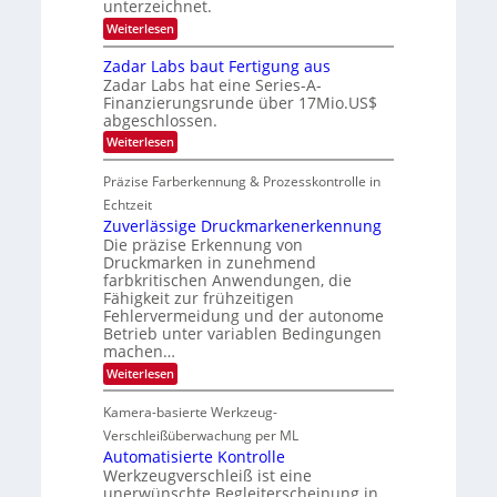
t
unterzeichnet.
t
a
t
2
o
t
:
Weiterlesen
s
0
n
M
i
2
2
e
i
c
Zadar Labs baut Fertigung aus
6
ü
0
c
h
b
Zadar Labs hat eine Series-A-
r
2
a
e
Finanzierungsrunde über 17Mio.US$
o
n
7
r
abgeschlossen.
c
S
n
h
e
:
Weiterlesen
i
i
r
Z
m
p
e
a
m
Präzise Farberkennung & Prozesskontrolle in
p
a
d
t
l
c
a
Echtzeit
D
a
t
r
a
Zuverlässige Druckmarkenerkennung
n
s
L
r
Die präzise Erkennung von
t
S
a
k
Ü
Druckmarken in zunehmend
e
b
V
b
r
farbkritischen Anwendungen, die
s
i
e
i
Fähigkeit zur frühzeitigen
b
s
r
e
a
Fehlervermeidung und der autonome
i
n
s
u
o
Betrieb unter variablen Bedingungen
a
-
t
n
machen…
h
B
F
m
-
:
Weiterlesen
e
e
R
Z
r
v
u
u
t
Kamera-basierte Werkzeug-
o
n
v
i
n
d
e
Verschleißüberwachung per ML
g
H
e
r
u
Automatisierte Kontrolle
a
l
n
Werkzeugverschleiß ist eine
i
ä
g
unerwünschte Begleiterscheinung in
l
s