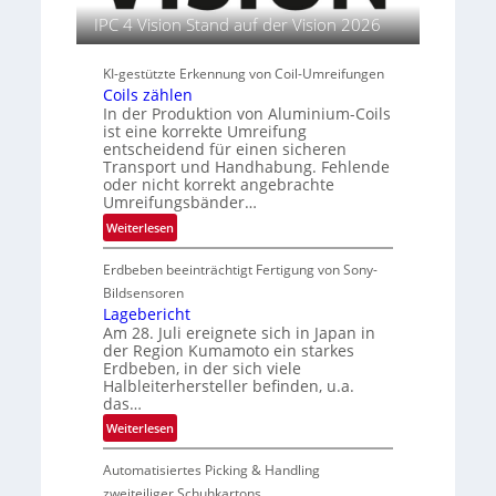
n
u
IPC 4 Vision Stand auf der Vision 2026
t
s
KI-gestützte Erkennung von Coil-Umreifungen
l
Coils zählen
e
In der Produktion von Aluminium-Coils
i
ist eine korrekte Umreifung
t
entscheidend für einen sicheren
Transport und Handhabung. Fehlende
e
oder nicht korrekt angebrachte
r
Umreifungsbänder…
i
:
Weiterlesen
n
C
Erdbeben beeinträchtigt Fertigung von Sony-
o
i
Bildsensoren
l
Lagebericht
Am 28. Juli ereignete sich in Japan in
s
der Region Kumamoto ein starkes
z
Erdbeben, in der sich viele
ä
Halbleiterhersteller befinden, u.a.
h
das…
l
:
Weiterlesen
e
L
n
Automatisiertes Picking & Handling
a
g
zweiteiliger Schuhkartons