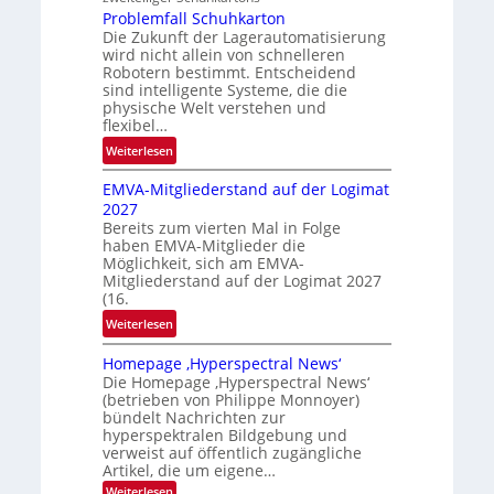
e
Problemfall Schuhkarton
Die Zukunft der Lagerautomatisierung
b
wird nicht allein von schnelleren
e
Robotern bestimmt. Entscheidend
r
sind intelligente Systeme, die die
i
physische Welt verstehen und
c
flexibel…
h
:
Weiterlesen
t
P
EMVA-Mitgliederstand auf der Logimat
r
2027
o
Bereits zum vierten Mal in Folge
b
haben EMVA-Mitglieder die
l
Möglichkeit, sich am EMVA-
e
Mitgliederstand auf der Logimat 2027
m
(16.
f
:
Weiterlesen
a
E
l
Homepage ‚Hyperspectral News‘
M
l
Die Homepage ‚Hyperspectral News‘
V
(betrieben von Philippe Monnoyer)
S
A
bündelt Nachrichten zur
c
-
hyperspektralen Bildgebung und
h
M
verweist auf öffentlich zugängliche
u
Artikel, die um eigene…
i
h
t
:
Weiterlesen