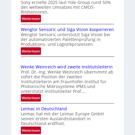
c
Sony erzielte 2025 laut Yole Group rund 50%
s
des weltweiten Umsatzes mit CMOS-
h
u
Bildsensoren.
t
n
:
Weiterlesen
e
g
N
s
i
Wenglor Sensoric und Siga Vision kooperieren
e
P
n
Wenglor Sensoric unterstützt Siga Vision bei
u
der automatisierten Palettenprüfung in
l
C
e
Produktions- und Logistikprozessen.
u
h
R
:
Weiterlesen
s
i
i
W
b
s
n
e
i
e
a
Wenke Weinreich wird zweite Institutsleiterin
n
k
i
Prof. Dr.-Ing. Wenke Weinreich übernimmt ab
g
e
sofort die Position der zweiten
m
l
Institutsleiterin am Fraunhofer-Institut für
n
A
o
Photonische Mikrosysteme IPMS und
f
u
unterstützt Institutsleiter Prof.…
r
ü
f
S
:
Weiterlesen
r
e
t
W
d
n
Leimac in Deutschland
r
e
i
Leimac hat mit der Leimac Europe GmbH
s
n
a
e
seinen ersten Auslandsstandort in
o
k
C
g
Deutschland eröffnet.
r
e
M
s
:
Weiterlesen
i
W
O
e