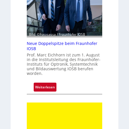
h
r
z
e
h
Bild: ©Fotosassa / Fraunhofer IOSB
n
t
Neue Doppelspitze beim Fraunhofer
e
IOSB
K
Prof. Marc Eichhorn ist zum 1. August
in die Institutsleitung des Fraunhofer-
a
Instituts für Optronik, Systemtechnik
m
und Bildauswertung IOSB berufen
e
worden.
r
a
:
Weiterlesen
t
N
e
e
c
u
h
e
n
D
i
o
k