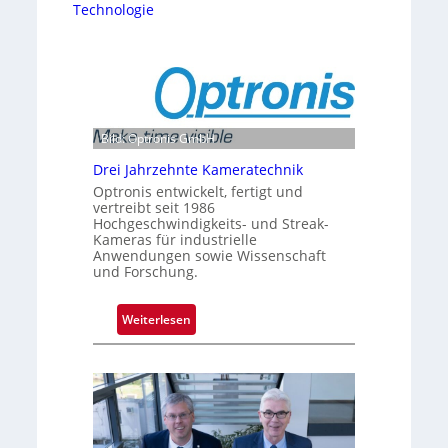
Technologie
Bild: Optronis GmbH
Drei Jahrzehnte Kameratechnik
Optronis entwickelt, fertigt und
vertreibt seit 1986
Hochgeschwindigkeits- und Streak-
Kameras für industrielle
Anwendungen sowie Wissenschaft
und Forschung.
:
Weiterlesen
D
r
e
i
J
a