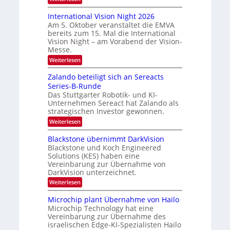
k
H
g
o
a
International Vision Night 2026
l
m
Am 5. Oktober veranstaltet die EMVA
r
e
i
bereits zum 15. Mal die International
p
t
e
Vision Night – am Vorabend der Vision-
a
o
d
Messe.
g
n
e
e
:
Weiterlesen
‚
I
r
H
n
Zalando beteiligt sich an Sereacts
s
y
t
p
Series-B-Runde
t
e
e
Das Stuttgarter Robotik- und KI-
r
a
r
Unternehmen Sereact hat Zalando als
n
n
s
a
strategischen Investor gewonnen.
p
d
t
e
:
Weiterlesen
i
a
c
Z
o
u
t
a
Blackstone übernimmt DarkVision
n
r
l
f
a
Blackstone und Koch Engineered
a
a
l
d
Solutions (KES) haben eine
l
n
V
Vereinbarung zur Übernahme von
N
e
d
i
e
DarkVision unterzeichnet.
o
r
s
w
b
i
:
Weiterlesen
L
s
e
o
B
‘
t
o
n
l
Microchip plant Übernahme von Hailo
e
N
g
a
i
Microchip Technology hat eine
i
c
i
l
Vereinbarung zur Übernahme des
g
k
i
m
israelischen Edge-KI-Spezialisten Hailo
h
s
g