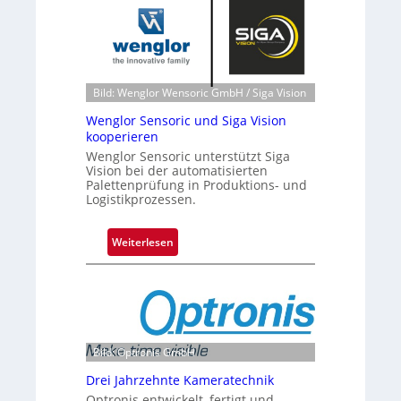
t
R
e
i
r
s
i
i
n
k
Bild: Wenglor Wensoric GmbH / Siga Vision
e
Wenglor Sensoric und Siga Vision
n
kooperieren
f
Wenglor Sensoric unterstützt Siga
ü
Vision bei der automatisierten
Palettenprüfung in Produktions- und
r
Logistikprozessen.
d
i
e
:
Weiterlesen
C
W
M
e
O
n
S
g
S
l
Bild: Optronis GmbH
e
o
n
r
Drei Jahrzehnte Kameratechnik
s
S
Optronis entwickelt, fertigt und