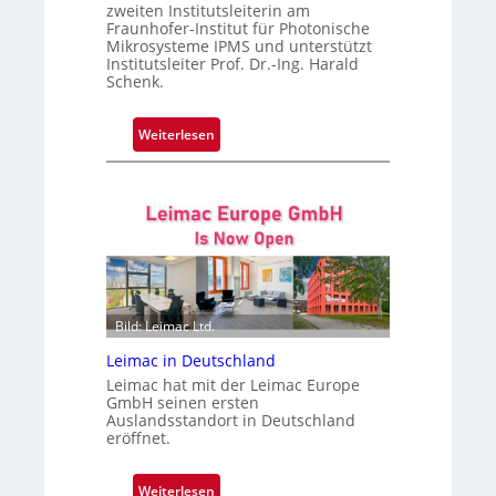
zweiten Institutsleiterin am
Fraunhofer-Institut für Photonische
Mikrosysteme IPMS und unterstützt
Institutsleiter Prof. Dr.-Ing. Harald
Schenk.
:
Weiterlesen
W
e
n
k
e
W
e
i
Bild: Leimac Ltd.
n
Leimac in Deutschland
r
Leimac hat mit der Leimac Europe
e
GmbH seinen ersten
i
Auslandsstandort in Deutschland
c
eröffnet.
h
w
:
Weiterlesen