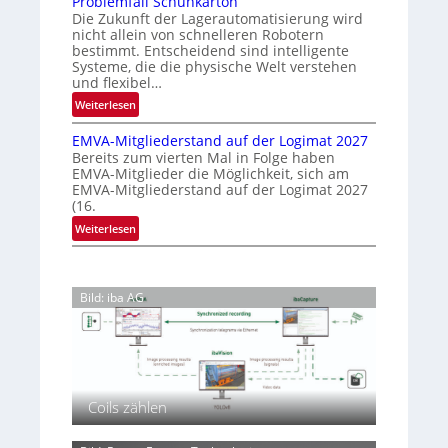
Problemfall Schuhkarton
V
o
F
a
Die Zukunft der Lagerautomatisierung wird
i
o
o
nicht allein von schnelleren Robotern
m
s
p
r
bestimmt. Entscheidend sind intelligente
e
i
Systeme, die die physische Welt verstehen
u
e
r
o
und flexibel…
m
r
n
a
2
:
Weiterlesen
i
S
t
0
P
e
t
e
EMVA-Mitgliederstand auf der Logimat 2027
2
r
r
a
Bereits zum vierten Mal in Folge haben
c
6
o
e
EMVA-Mitglieder die Möglichkeit, sich am
n
i
b
h
EMVA-Mitgliederstand auf der Logimat 2027
d
n
n
l
n
(16.
a
A
e
i
:
Weiterlesen
u
t
m
k
E
f
t
f
M
d
e
a
V
e
n
l
Bild: iba AG
A
r
d
l
-
V
o
S
M
i
r
c
i
s
n
h
t
i
u
g
o
Coils zählen
h
l
n
k
i
2
a