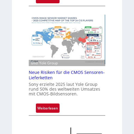
i
L
r
e
d
i
z
m
w
a
e
c
i
i
t
n
e
D
I
e
Bild: Yole Group
n
u
s
Neue Risiken für die CMOS Sensoren-
t
Lieferketten
t
s
Sony erzielte 2025 laut Yole Group
i
c
rund 50% des weltweiten Umsatzes
t
h
mit CMOS-Bildsensoren.
u
l
t
a
:
Weiterlesen
s
n
N
l
d
e
e
u
i
e