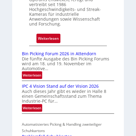
o
e
vertreibt seit 1986
Hochgeschwindigkeits- und Streak-
r
n
Kameras für industrielle
e
s
Anwendungen sowie Wissenschaft
n
o
und Forschung.
-
r
L
i
:
Weiterlesen
i
c
D
e
u
r
Bin Picking Forum 2026 in Attendorn
f
n
e
Die fünfte Ausgabe des Bin Picking Forums
e
d
wird am 18. und 19. November im
i
r
S
Automotive…
J
k
i
:
Weiterlesen
a
e
g
B
h
IPC 4 Vision Stand auf der Vision 2026
t
a
i
r
Auch dieses Jahr gibt es wieder in Halle 8
t
V
n
z
einen Gemeinschaftsstand zum Thema
P
e
i
Industrie-PC für…
e
i
n
s
:
Weiterlesen
h
c
i
I
n
k
o
P
t
i
Automatisiertes Picking & Handling zweiteiliger
n
C
n
e
Schuhkartons
k
4
g
K