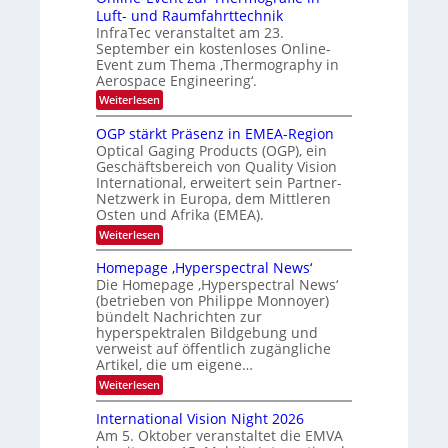
M
e
k
n
Luft- und Raumfahrttechnik
i
n
t
InfraTec veranstaltet am 23.
t
o
r
n
September ein kostenloses Online-
.
r
o
U
Event zum Thema ‚Thermography in
u
n
o
S
Aerospace Engineering‘.
n
i
$
l
k
:
Weiterlesen
g
f
l
-
O
ü
u
e
n
r
OGP stärkt Präsenz in EMEA-Region
n
l
E
Optical Gaging Products (OGP), ein
d
i
l
Geschäftsbereich von Quality Vision
B
n
i
i
International, erweitert sein Partner-
e
o
l
Netzwerk in Europa, dem Mittleren
-
d
E
Osten und Afrika (EMEA).
v
v
:
Weiterlesen
e
e
O
r
n
G
a
Homepage ‚Hyperspectral News‘
t
P
r
z
Die Homepage ‚Hyperspectral News‘
s
b
u
(betrieben von Philippe Monnoyer)
t
e
r
bündelt Nachrichten zur
ä
i
T
hyperspektralen Bildgebung und
r
t
h
k
verweist auf öffentlich zugängliche
u
e
t
n
Artikel, die um eigene…
r
P
g
m
:
Weiterlesen
r
s
o
H
ä
-
g
o
s
International Vision Night 2026
T
r
m
e
r
Am 5. Oktober veranstaltet die EMVA
a
e
n
e