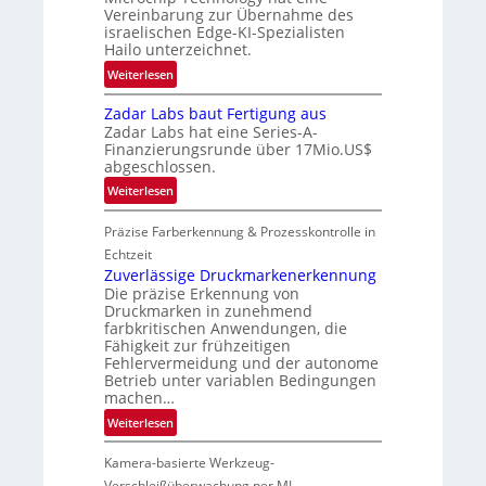
Vereinbarung zur Übernahme des
2
israelischen Edge-KI-Spezialisten
7
Hailo unterzeichnet.
:
Weiterlesen
M
Zadar Labs baut Fertigung aus
i
Zadar Labs hat eine Series-A-
c
Finanzierungsrunde über 17Mio.US$
r
abgeschlossen.
o
:
Weiterlesen
c
Z
h
Präzise Farberkennung & Prozesskontrolle in
a
i
d
Echtzeit
p
a
Zuverlässige Druckmarkenerkennung
p
Die präzise Erkennung von
r
l
Druckmarken in zunehmend
L
a
farbkritischen Anwendungen, die
a
n
Fähigkeit zur frühzeitigen
b
Fehlervermeidung und der autonome
t
s
Betrieb unter variablen Bedingungen
Ü
machen…
b
b
a
:
Weiterlesen
e
u
Z
r
t
Kamera-basierte Werkzeug-
u
n
F
v
Verschleißüberwachung per ML
a