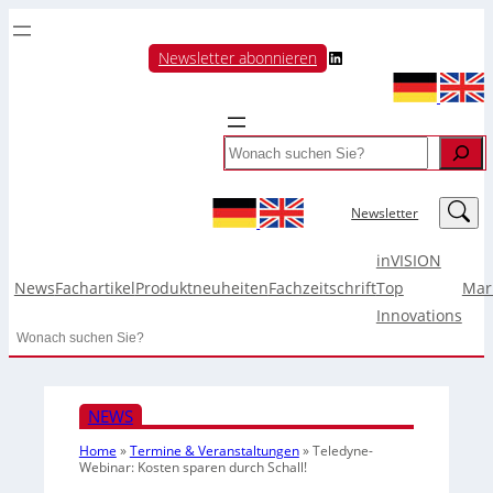
LinkedIn
Newsletter abonnieren
Search
LinkedIn
Newsletter
inVISION
News
Fachartikel
Produktneuheiten
Fachzeitschrift
Top
Mar
Innovations
Search
NEWS
Home
»
Termine & Veranstaltungen
»
Teledyne-
Webinar: Kosten sparen durch Schall!