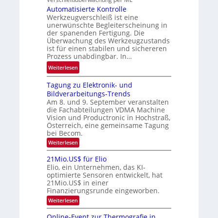
e
e
Automatisierte Kontrolle
h
r
Werkzeugverschleiß ist eine
r
m
t
unerwünschte Begleiterscheinung in
l
e
der spanenden Fertigung. Die
i
ä
v
Überwachung des Werkzeugzustands
g
s
o
ist für einen stabilen und sichereren
u
s
n
Prozess unabdingbar. In…
n
i
H
:
Weiterlesen
g
g
a
A
a
e
i
Tagung zu Elektronik- und
u
u
D
l
Bildverarbeitungs-Trends
t
s
r
Am 8. und 9. September veranstalten
o
o
die Fachabteilungen VDMA Machine
u
m
Vision und Productronic in Hochstraß,
c
a
Österreich, eine gemeinsame Tagung
k
t
bei Becom.
m
i
:
Weiterlesen
a
T
s
a
r
21Mio.US$ für Elio
i
g
k
Elio, ein Unternehmen, das KI-
e
u
optimierte Sensoren entwickelt, hat
e
n
r
21Mio.US$ in einer
g
n
t
Finanzierungsrunde eingeworben.
z
e
e
u
:
Weiterlesen
r
E
K
2
l
k
1
o
Online-Event zur Thermografie in
e