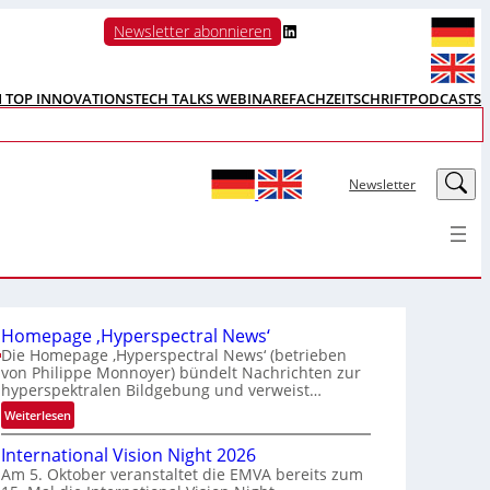
LinkedIn
Newsletter abonnieren
N TOP INNOVATIONS
TECH TALKS WEBINARE
FACHZEITSCHRIFT
PODCASTS
LinkedIn
Newsletter
Homepage ‚Hyperspectral News‘
Die Homepage ‚Hyperspectral News‘ (betrieben
von Philippe Monnoyer) bündelt Nachrichten zur
hyperspektralen Bildgebung und verweist…
:
Weiterlesen
H
International Vision Night 2026
o
Am 5. Oktober veranstaltet die EMVA bereits zum
m