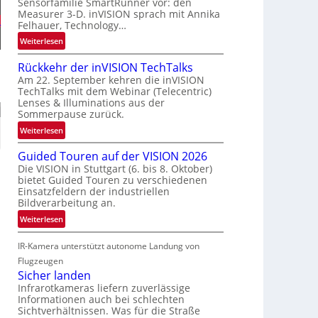
Sensorfamilie SmartRunner vor: den
a
r
H
Measurer 3-D. inVISION sprach mit Annika
u
s
e
Felhauer, Technology…
m
c
:
Weiterlesen
f
h
U
a
a
Rückkehr der inVISION TechTalks
n
h
f
Am 22. September kehren die inVISION
b
r
t
TechTalks mit dem Webinar (Telecentric)
e
t
z
Lenses & Illuminations aus der
g
t
w
Sommerpause zurück.
r
e
i
:
Weiterlesen
e
c
s
R
n
h
c
Guided Touren auf der VISION 2026
ü
z
n
h
Die VISION in Stuttgart (6. bis 8. Oktober)
c
t
bietet Guided Touren zu verschiedenen
i
e
k
e
Einsatzfeldern der industriellen
k
n
k
Bildverarbeitung an.
M
4
e
ö
:
Weiterlesen
K
h
g
G
-
r
l
IR-Kamera unterstützt autonome Landung von
u
M
d
i
i
Flugzeugen
e
e
c
d
Sicher landen
m
r
h
e
Infrarotkameras liefern zuverlässige
s
i
k
Informationen auch bei schlechten
d
u
n
Sichtverhältnissen. Was für die Straße
e
T
n