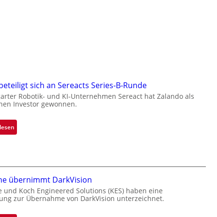
eteiligt sich an Sereacts Series-B-Runde
garter Robotik- und KI-Unternehmen Sereact hat Zalando als
chen Investor gewonnen.
:
lesen
Z
a
l
a
n
ne übernimmt DarkVision
d
e und Koch Engineered Solutions (KES) haben eine
ung zur Übernahme von DarkVision unterzeichnet.
o
b