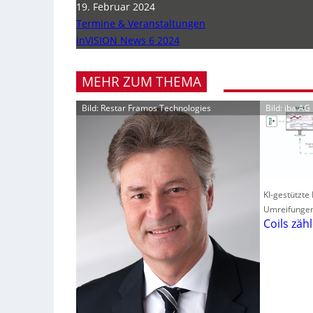
19. Februar 2024
Termine & Veranstaltungen
inVISION News 6 2024
MEHR ZUM THEMA
Bild: Restar Framos Technologies
Bild: iba AG
KI-gestützte
Umreifunge
Coils zäh