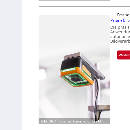
Präzise
Zuverlä
Die präzi
Anwendung
autonome 
Bildverar
Weiter
Bild: B&R Industrial Automation GmbH