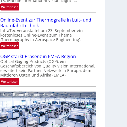
15. Mal die International Vision Night -…
e
:
Weiterlesen
p
I
a
n
g
Online-Event zur Thermografie in Luft- und
t
e
Raumfahrttechnik
e
‚
InfraTec veranstaltet am 23. September ein
r
H
kostenloses Online-Event zum Thema
‚Thermography in Aerospace Engineering‘.
n
y
a
p
:
Weiterlesen
t
e
O
i
OGP stärkt Präsenz in EMEA-Region
r
n
o
Optical Gaging Products (OGP), ein
s
l
Geschäftsbereich von Quality Vision International,
n
p
i
erweitert sein Partner-Netzwerk in Europa, dem
a
e
n
Mittleren Osten und Afrika (EMEA).
l
c
e
:
Weiterlesen
V
t
-
O
i
r
E
G
s
a
v
Bild: ©Becom Electronics GmbH
P
i
l
e
s
o
N
n
t
n
e
t
ä
N
w
z
r
i
s
u
k
g
‘
r