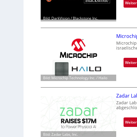
Weiter
Bild: DarkVision / Blackstone Inc.
Microchi
Microchip
israelisch
Weiter
Bild: Microchip Technology Inc. / Hailo
Zadar La
Zadar Lab
abgeschlo
Weiter
Bild: Zadar Labs, Inc.