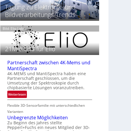
t
h
T
Tagung zu Elektronik- und
P
t
h
Bildverarbeitungs-Trends
r
2
e
ä
0
r
s
2
m
Bild: Elio Labs.
e
6
o
n
g
z
r
21Mio.US$ für Elio
i
a
n
f
E
i
Partnerschaft zwischen 4K-Mems und
M
e
MantiSpectra
E
i
4K-MEMS und MantiSpectra haben eine
A
n
Partnerschaft geschlossen, um die
-
Umsetzung der Spektroskopie durch
L
R
chipbasierte Lösungen voranzutreiben.
u
e
f
:
Weiterlesen
g
t
P
i
-
Flexible 3D-Sensorfamilie mit unterschiedlichen
a
o
u
r
Varianten
n
n
t
Unbegrenzte Möglichkeiten
d
n
Zu Beginn des Jahres stellte
Pepperl+Fuchs ein neues Mitglied der 3D-
R
e