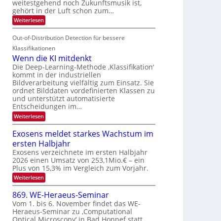
V
weitestgehend noch Zukunftsmusik ist,
i
o
d
I
gehört in der Luft schon zum…
t
u
M
S
:
Weiterlesen
e
r
a
S
I
n
i
e
n
Out-of-Distribution Detection für bessere
O
c
n
t
N
h
Klassifikationen
a
i
e
T
Wenn die KI mitdenkt
r
u
S
e
Die Deep-Learning-Methode ‚Klassifikation‘
l
f
p
kommt in der industriellen
a
c
d
Bildverarbeitung vielfältig zum Einsatz. Sie
n
e
h
d
ordnet Bilddaten vordefinierten Klassen zu
e
c
T
e
und unterstützt automatisierte
r
t
n
a
Entscheidungen im…
V
r
l
:
Weiterlesen
I
a
k
W
S
e
s
Exosens meldet starkes Wachstum im
n
I
ersten Halbjahr
n
O
d
Exosens verzeichnete im ersten Halbjahr
N
i
2026 einen Umsatz von 253,1Mio.€ – ein
e
2
Plus von 15,3% im Vergleich zum Vorjahr.
K
0
:
Weiterlesen
I
2
E
m
x
i
869. WE-Heraeus-Seminar
6
o
t
Vom 1. bis 6. November findet das WE-
s
d
Heraeus-Seminar zu ‚Computational
e
e
Optical Microscopy‘ in Bad Honnef statt.
n
n