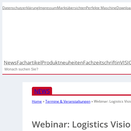
Datenschutzerklärung
Impressum
Marktübersichten
Perfekte Maschine
Downloa
News
Fachartikel
Produktneuheiten
Fachzeitschrift
inVISI
Search
NEWS
Home
»
Termine & Veranstaltungen
»
Webinar: Logistics Vis
Webinar: Logistics Visi