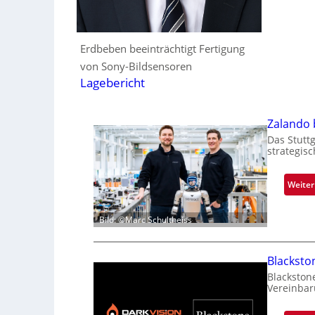
Erdbeben beeinträchtigt Fertigung
von Sony-Bildsensoren
Lagebericht
Zalando b
Das Stutt
strategis
Weiter
Bild: ©Marc Schultheiss
Blacksto
Blackston
Vereinbar