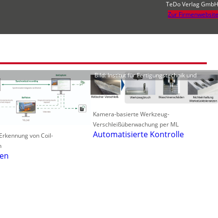
TeDo Verlag Gmb
Zur Firmenwebsit
Bild: Institut für Fertigungstechnik und
Kamera-basierte Werkzeug-
Verschleißüberwachung per ML
Automatisierte Kontrolle
 Erkennung von Coil-
n
len