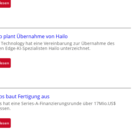
e
:
lesen
t
B
e
l
i
a
l
c
i
k
p plant Übernahme von Hailo
g
s
 Technology hat eine Vereinbarung zur Übernahme des
t
t
en Edge-KI-Spezialisten Hailo unterzeichnet.
s
o
i
n
:
lesen
c
e
M
h
ü
i
a
b
c
n
e
r
S
r
o
bs baut Fertigung aus
e
n
c
s hat eine Series-A-Finanzierungsrunde über 17Mio.US$
r
i
ssen.
h
e
m
i
a
m
p
:
lesen
c
t
p
Z
t
D
l
a
s