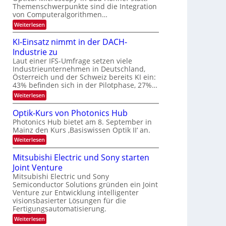
s
k
Themenschwerpunkte sind die Integration
m
t
von Computeralgorithmen…
e
:
Weiterlesen
l
8
d
6
e
KI-Einsatz nimmt in der DACH-
9
t
Industrie zu
.
s
W
Laut einer IFS-Umfrage setzen viele
t
E
a
Industrieunternehmen in Deutschland,
-
r
Österreich und der Schweiz bereits KI ein:
H
k
43% befinden sich in der Pilotphase, 27%…
e
e
r
:
Weiterlesen
s
a
K
W
e
I
a
Optik-Kurs von Photonics Hub
u
-
c
Photonics Hub bietet am 8. September in
s
E
h
Mainz den Kurs ‚Basiswissen Optik II‘ an.
-
i
s
S
n
t
:
Weiterlesen
e
s
u
O
m
a
m
p
Mitsubishi Electric und Sony starten
i
t
i
t
n
z
Joint Venture
m
i
a
n
e
k
Mitsubishi Electric und Sony
r
i
r
-
Semiconductor Solutions gründen ein Joint
m
s
K
Venture zur Entwicklung intelligenter
m
t
u
visionsbasierter Lösungen für die
t
e
r
i
Fertigungsautomatisierung.
n
s
n
H
v
:
Weiterlesen
d
a
o
M