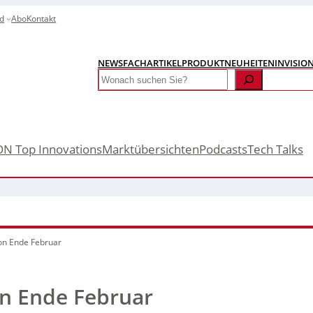
d
Abo
Kontakt
NEWS
FACHARTIKEL
PRODUKTNEUHEITEN
INVISIO
Search
ON Top Innovations
Marktübersichten
Podcasts
Tech Talks
ion Ende Februar
on Ende Februar