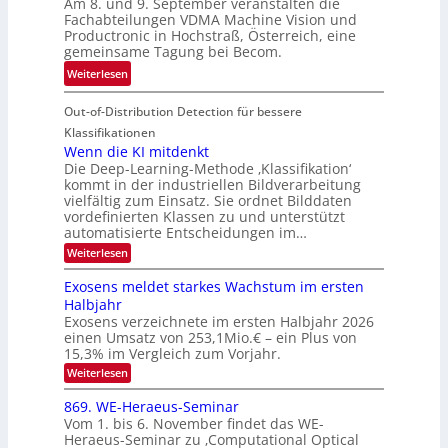
Am 8. und 9. September veranstalten die
d
c
r
Fachabteilungen VDMA Machine Vision und
e
h
Productronic in Hochstraß, Österreich, eine
i
d
k
gemeinsame Tagung bei Becom.
n
T
e
:
Weiterlesen
V
o
i
T
I
u
t
Out-of-Distribution Detection für bessere
a
S
r
e
g
I
Klassifikationen
e
n
u
Wenn die KI mitdenkt
O
n
Die Deep-Learning-Methode ‚Klassifikation‘
n
N
a
kommt in der industriellen Bildverarbeitung
g
T
u
vielfältig zum Einsatz. Sie ordnet Bilddaten
z
e
vordefinierten Klassen zu und unterstützt
f
u
c
automatisierte Entscheidungen im…
d
E
h
:
Weiterlesen
e
l
T
W
r
e
e
a
Exosens meldet starkes Wachstum im ersten
V
n
k
Halbjahr
l
n
I
Exosens verzeichnete im ersten Halbjahr 2026
t
k
d
S
einen Umsatz von 253,1Mio.€ – ein Plus von
i
r
s
e
I
15,3% im Vergleich zum Vorjahr.
o
K
O
:
Weiterlesen
n
I
E
N
m
i
x
869. WE-Heraeus-Seminar
i
2
o
k
t
Vom 1. bis 6. November findet das WE-
0
s
d
-
Heraeus-Seminar zu ‚Computational Optical
e
2
e