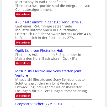
u
Microscopy‘ in Bad Honnef statt.
n
n
6
Themenschwerpunkte sind die Integration von
s
n
k
m
Computeralgorithmen…
t
d
e
:
Weiterlesen
B
l
8
d
i
6
KI-Einsatz nimmt in der DACH-Industrie zu
e
l
9
t
Laut einer IFS-Umfrage setzen viele
.
d
s
Industrieunternehmen in Deutschland,
W
t
v
Österreich und der Schweiz bereits KI ein: 43%
E
a
befinden sich in der Pilotphase, 27%…
-
e
r
H
k
r
:
Weiterlesen
e
e
K
a
r
s
I
Optik-Kurs von Photonics Hub
a
r
W
-
e
Photonics Hub bietet am 8. September in
a
E
b
u
Mainz den Kurs ‚Basiswissen Optik II‘ an.
c
i
e
s
h
n
:
Weiterlesen
-
i
s
s
O
S
t
a
t
p
Mitsubishi Electric und Sony starten Joint
e
u
t
t
u
m
Venture
m
z
i
i
n
i
n
Mitsubishi Electric und Sony Semiconductor
k
n
m
i
Solutions gründen ein Joint Venture zur
-
g
a
e
m
K
Entwicklung intelligenter visionsbasierter
s
r
r
m
u
Lösungen für die Fertigungsautomatisierung.
-
s
t
r
:
t
Weiterlesen
i
s
T
M
e
n
v
r
i
n
d
o
Greyparrot sichert 27Mio.US$
t
H
e
e
n