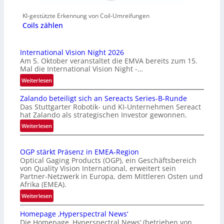
KI-gestützte Erkennung von Coil-Umreifungen
Coils zählen
International Vision Night 2026
Am 5. Oktober veranstaltet die EMVA bereits zum 15.
Mal die International Vision Night -…
:
Weiterlesen
I
Zalando beteiligt sich an Sereacts Series-B-Runde
n
Das Stuttgarter Robotik- und KI-Unternehmen Sereact
t
hat Zalando als strategischen Investor gewonnen.
e
:
Weiterlesen
r
Z
n
a
a
OGP stärkt Präsenz in EMEA-Region
l
t
Optical Gaging Products (OGP), ein Geschäftsbereich
a
i
von Quality Vision International, erweitert sein
n
o
Partner-Netzwerk in Europa, dem Mittleren Osten und
d
Afrika (EMEA).
n
o
a
:
Weiterlesen
b
l
O
e
Homepage ‚Hyperspectral News‘
V
G
t
Die Homepage ‚Hyperspectral News‘ (betrieben von
i
P