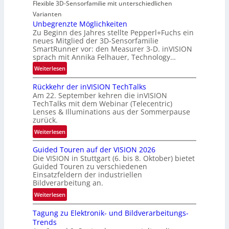
i
Flexible 3D-Sensorfamilie mit unterschiedlichen
i
a
e
Varianten
o
l
s
Unbegrenzte Möglichkeiten
n
N
-
Zu Beginn des Jahres stellte Pepperl+Fuchs ein
e
B
neues Mitglied der 3D-Sensorfamilie
w
SmartRunner vor: den Measurer 3-D. inVISION
-
sprach mit Annika Felhauer, Technology…
s
R
‘
:
Weiterlesen
u
U
n
Rückkehr der inVISION TechTalks
n
d
Am 22. September kehren die inVISION
b
e
TechTalks mit dem Webinar (Telecentric)
e
Lenses & Illuminations aus der Sommerpause
g
zurück.
r
:
Weiterlesen
e
R
n
Guided Touren auf der VISION 2026
ü
z
Die VISION in Stuttgart (6. bis 8. Oktober) bietet
c
t
Guided Touren zu verschiedenen
k
Einsatzfeldern der industriellen
e
k
Bildverarbeitung an.
M
e
:
ö
Weiterlesen
h
G
g
r
Tagung zu Elektronik- und Bildverarbeitungs-
u
l
d
Trends
i
i
e