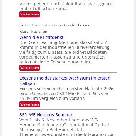
T
e
u
weitestgehend noch Zukunftsmusik ist, gehört
V
o
i
in der Luft schon zum…
n
I
u
t
d
:
Weiterlesen
S
r
e
S
M
I
i
e
n
Out-of-Distribution Detection für bessere
a
O
c
n
n
h
Klassifikationen
N
a
e
t
Wenn die KI mitdenkt
T
r
u
Die Deep-Learning-Methode ‚Klassifikation‘
i
e
l
f
kommt in der industriellen Bildverarbeitung
a
S
c
vielfältig zum Einsatz. Sie ordnet Bilddaten
d
n
p
h
vordefinierten Klassen zu und unterstützt
d
e
e
e
T
automatisierte Entscheidungen im…
r
n
c
a
:
Weiterlesen
V
t
W
l
I
e
r
Exosens meldet starkes Wachstum im ersten
k
n
S
a
Halbjahr
s
n
I
Exosens verzeichnete im ersten Halbjahr 2026
d
O
einen Umsatz von 253,1Mio.€ – ein Plus von
i
e
15,3% im Vergleich zum Vorjahr.
N
K
2
:
Weiterlesen
I
E
0
m
x
869. WE-Heraeus-Seminar
i
2
o
t
Vom 1. bis 6. November findet das WE-
s
6
d
Heraeus-Seminar zu ‚Computational Optical
e
e
Microscopy‘ in Bad Honnef statt.
n
n
Themenschwerpunkte sind die Integration von
s
k