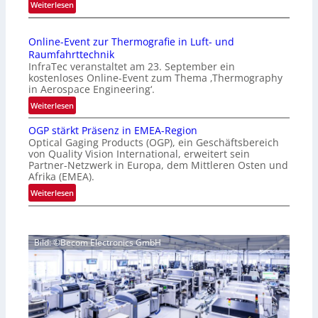
:
Weiterlesen
p
I
a
n
g
Online-Event zur Thermografie in Luft- und
t
e
Raumfahrttechnik
e
‚
InfraTec veranstaltet am 23. September ein
r
H
kostenloses Online-Event zum Thema ‚Thermography
n
y
in Aerospace Engineering‘.
a
p
:
Weiterlesen
t
e
O
i
r
OGP stärkt Präsenz in EMEA-Region
n
o
Optical Gaging Products (OGP), ein Geschäftsbereich
s
l
n
von Quality Vision International, erweitert sein
p
i
Partner-Netzwerk in Europa, dem Mittleren Osten und
a
e
n
Afrika (EMEA).
l
c
e
:
Weiterlesen
V
t
-
O
i
r
E
G
s
a
v
P
i
l
e
Bild: ©Becom Electronics GmbH
s
o
N
n
t
n
e
t
ä
N
w
z
r
i
s
u
k
g
‘
r
t
h