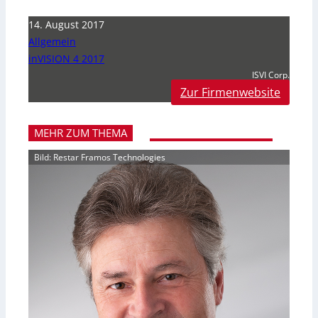
14. August 2017
Allgemein
inVISION 4 2017
ISVI Corp.
Zur Firmenwebsite
MEHR ZUM THEMA
Bild: Restar Framos Technologies