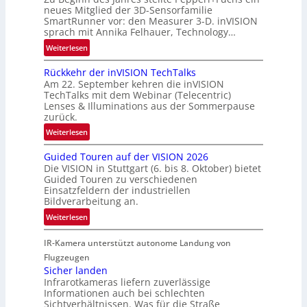
u
neues Mitglied der 3D-Sensorfamilie
e
SmartRunner vor: den Measurer 3-D. inVISION
m
r
sprach mit Annika Felhauer, Technology…
f
s
a
:
Weiterlesen
c
h
U
h
Rückkehr der inVISION TechTalks
r
n
a
Am 22. September kehren die inVISION
t
b
f
TechTalks mit dem Webinar (Telecentric)
t
e
t
Lenses & Illuminations aus der Sommerpause
e
g
zurück.
z
c
r
w
:
Weiterlesen
h
e
i
R
n
n
s
Guided Touren auf der VISION 2026
ü
i
z
Die VISION in Stuttgart (6. bis 8. Oktober) bietet
c
c
k
t
Guided Touren zu verschiedenen
h
k
Einsatzfeldern der industriellen
e
e
k
Bildverarbeitung an.
M
n
e
:
ö
Weiterlesen
4
h
G
g
K
r
IR-Kamera unterstützt autonome Landung von
u
l
-
d
i
i
Flugzeugen
M
e
d
c
Sicher landen
e
r
Infrarotkameras liefern zuverlässige
e
h
m
i
Informationen auch bei schlechten
d
k
s
n
Sichtverhältnissen. Was für die Straße