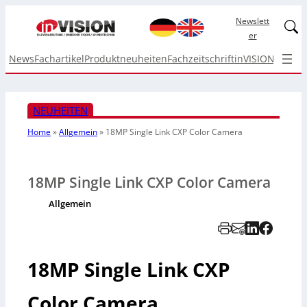
Newslett
Linked
er
News
Fachartikel
Produktneuheiten
Fachzeitschrift
inVISION Top I
NEUHEITEN
Home
»
Allgemein
»
18MP Single Link CXP Color Camera
18MP Single Link CXP Color Camera
Allgemein
18MP Single Link CXP
Color Camera