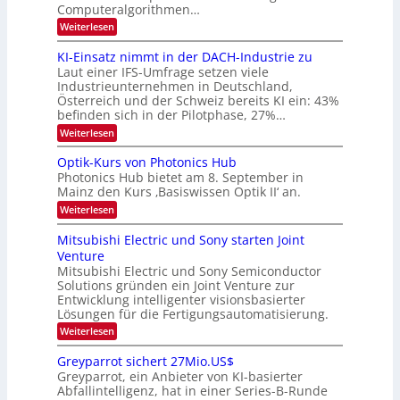
m
Computeralgorithmen…
t
e
:
Weiterlesen
l
8
d
6
KI-Einsatz nimmt in der DACH-Industrie zu
e
9
t
Laut einer IFS-Umfrage setzen viele
.
s
Industrieunternehmen in Deutschland,
W
t
Österreich und der Schweiz bereits KI ein: 43%
E
a
befinden sich in der Pilotphase, 27%…
-
r
H
k
:
Weiterlesen
e
e
K
r
s
I
Optik-Kurs von Photonics Hub
a
W
-
e
Photonics Hub bietet am 8. September in
a
E
u
Mainz den Kurs ‚Basiswissen Optik II‘ an.
c
i
s
h
n
:
Weiterlesen
-
s
s
O
S
t
a
p
Mitsubishi Electric und Sony starten Joint
e
u
t
t
m
Venture
m
z
i
i
i
n
Mitsubishi Electric und Sony Semiconductor
k
n
m
i
Solutions gründen ein Joint Venture zur
-
a
e
m
K
Entwicklung intelligenter visionsbasierter
r
r
m
u
Lösungen für die Fertigungsautomatisierung.
s
t
r
:
t
Weiterlesen
i
s
M
e
n
v
i
n
d
o
Greyparrot sichert 27Mio.US$
t
H
e
n
Greyparrot, ein Anbieter von KI-basierter
s
a
r
P
Abfallintelligenz, hat in einer Series-B-Runde
u
l
D
h