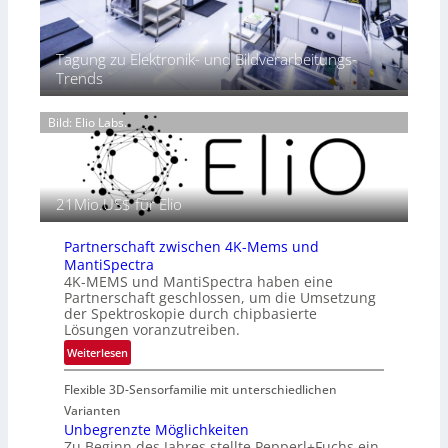
T
P
t
h
r
2
e
ä
0
Tagung zu Elektronik- und Bildverarbeitungs-
r
s
2
Trends
m
e
6
o
n
g
Bild: Elio Labs.
z
r
i
a
n
f
E
i
21Mio.US$ für Elio
M
e
E
i
A
Partnerschaft zwischen 4K-Mems und
n
-
MantiSpectra
L
R
4K-MEMS und MantiSpectra haben eine
u
Partnerschaft geschlossen, um die Umsetzung
e
f
der Spektroskopie durch chipbasierte
g
t
Lösungen voranzutreiben.
i
-
:
Weiterlesen
o
u
P
n
n
Flexible 3D-Sensorfamilie mit unterschiedlichen
a
d
r
Varianten
R
t
Unbegrenzte Möglichkeiten
a
Zu Beginn des Jahres stellte Pepperl+Fuchs ein
n