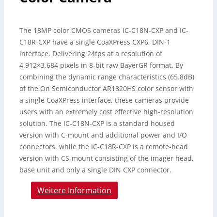
The 18MP color CMOS cameras IC-C18N-CXP and IC-
C18R-CXP have a single CoaXPress CXP6, DIN-1
interface. Delivering 24fps at a resolution of
4,912×3,684 pixels in 8-bit raw BayerGR format. By
combining the dynamic range characteristics (65.8dB)
of the On Semiconductor AR1820HS color sensor with
a single CoaXPress interface, these cameras provide
users with an extremely cost effective high-resolution
solution. The IC-C18N-CXP is a standard housed
version with C-mount and additional power and I/O
connectors, while the IC-C18R-CXP is a remote-head
version with CS-mount consisting of the imager head,
base unit and only a single DIN CXP connector.
Weitere Information