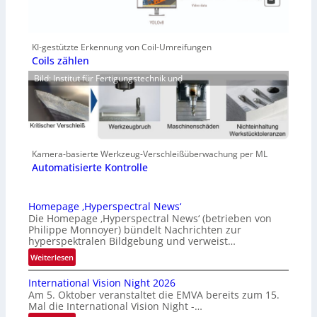
KI-gestützte Erkennung von Coil-Umreifungen
Coils zählen
Bild: Institut für Fertigungstechnik und
Kamera-basierte Werkzeug-Verschleißüberwachung per ML
Automatisierte Kontrolle
Homepage ‚Hyperspectral News‘
Die Homepage ‚Hyperspectral News‘ (betrieben von
Philippe Monnoyer) bündelt Nachrichten zur
hyperspektralen Bildgebung und verweist…
:
Weiterlesen
H
International Vision Night 2026
o
Am 5. Oktober veranstaltet die EMVA bereits zum 15.
m
Mal die International Vision Night -…
e